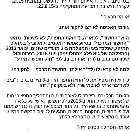
בסרטים, הוא (ד"ר
אילת
) חוזר ל"זירת הפשע" במחצית 2015,
לקראת הישיבה המכרעת המתקיימת ב-
23.6.15
.
אז מה הבעיה?
גורמי האכיפה
לא רצו לחקור אותו.
הוא "החשוד", לכאורה, ("חזקת החפות", לא לשכוח), ממש
"החשוד המרכזי", בסיוע אפשרי ואקטיבי לאלוביץ' במהלכי
המיזוג, שנלכד בעין המצלמה ב-2 מועדים שונים, ינואר 2013
(במצלמה של גיא פלג מהטלוויזיה) ויוני 2015, בפרוטוקול
שפורסם ברבים (דרך ארז רביב), לפי "חוק חופש המידע".
למה לא קראו לו (לד"ר אילת) "החשוד המרכזי" - לחקירה?
כי הוא היה
מפיל
את כל התיק התפור הזה ב-8 מילים בלבד: "
ביבי
לא דיבר איתי לא במישרין ולא בעקיפין"
.
זהו
.
כלומר
: הכל זרם ותיקתק לו לאורך השנים (התהליך הספציפי הזה,
של אישור המיזוג, החל ב-2013), לפי השעון האישי של כל אחד
מהמשתתפים בנושא הזה. כל אחד מבצע את תפקידו כנדרש ממנו
ועל פי החוקים, התקנות והנהלים, הנוגעים לטיפול בבקשת המיזוג.
עובדים מקצועית, שום דבר לא בלחץ.
אז מה חסר לנו בסרט הזה?