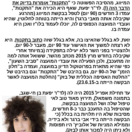
המיזוג, מהסיבה הפשוטה כי "
התקנות" אומרות בדיוק את
הדבר הזה (!)
. לד"ר יפעת, שאף היא הכירה את "התקנות",
עמדו 3 חודשים (90 יום) לטפל בבקשת המיזוג (מהרגע
שקיבלה אותה מאבי ברגר) והיא הייתה בטוחה לחלוטין, שהיא
ועובדי המועצה הכפופים לה, יוכלו לעמוד בלו"ז ואכן היא
עמדה בו.
זאת, לא בגלל שהאיצו בה, אלא בגלל שזה
כתוב בתקנות
. היא
לא רצתה למשוך את האישור עוד 90 יום, מעבר ל-90 יום,
ולהצטייר בפני השר כלא יעילה בתפקידה (במיוחד אחרי
שקיבלה בחודש מרץ 2015 מכתב מהשר, ששואל אותה למה
זה מתעכב), ולכן הפעילה את עובדי המועצה "סביב השעון",
כפי שהיא מתארת בפרוטוקול הדיון במועצה, ועמדה ב"חלון
הזמן" של ה-90 יום, גם בהיבט של "התקנות" וגם בהיבט של
"החלטת האסיפה הכללית של בזק" (החלטת המועצה לאשר
הבקשה הייתה ב-23.6.15).
עד תחילת אפריל 2015 היה לה (לד"ר יפעת בן
חי-שגב,
בתמונה משמאל), תירוץ מאוד טוב לאי
טיפול שלה ושל המועצה בבקשה,
שהטיפול בה התעכב כבר כ-8 חודשים,
מסיבות שלא היו תלויות בה בכלל (כי
הבקשה הייתה בידי אבי ברגר ולא בידיה,
וממילא המניות של אלוביץ' היו תפוסות
ולא ניתן היה למכור אותן לבזק).