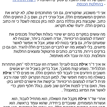
-
בהחלטת הכנסת
.
אני די משוכנע, שהקוראים, גם הכי מתוחכמים שלנו, לא יקראו את
החוקים המשעממים הללו, אבל עורכי דין כן. ושם ב-2 החוקים הללו
כתוב, שקבוצת בזק נכללת בהם. למה בזק נכנסה לשם? כי זה כתוב
בחוקים הללו. ידעתי שלא תקראו.
מה עושים במקרים בהם יש שינויי בעלות ושליטה? מכנסים את
"הוועדה לצמצום הריכוזיות", ועדה חשובה ביותר, שבטוח לא
שמעתם עליה, גם
ביבי
בטוח לא שמע, אבל אי אפשר לאשר
מיזוגים, בלי לשמוע מה יש לחברים הנכבדים הללו להגיד. הם גם כן
בודקים ניירות, מדברים, כותבים פרוטוקול ומוצאים החלטות
והמלצות. ככה זה עובד ולא מאתמול.
אז איך ד"ר
אילת
נכנס לעניין? הוועדה הזו עובדת לפי "חוק התחרות
הכלכלית". נשמע קצת מסובך, אבל בדיוק בשביל זה יש אנשים
חשובים היודעים איך לעבוד לפי החוקים הללו. אז פונים לד"ר
אילת
בשאלה (זה ניסוח חופשי שלי, למען הבנת הנקרא): לפני שנה ורבע
פנית ל"ועדה לצמצום הריכוזיות" וביקשת את אישורם למיזוג בזק-
Yes, האם צריך לפנות אליהם שוב פעם, בגלל חלוף הזמן, כדי
לאשר את המיזוג במועצה? .
אחרי שד"ר
אילת
מקבל את השאלה, הוא מתחיל לעבוד, הוא
ועשרות המומחים, שעובדים ביחידה, שהוא עומד בראשה. הוא