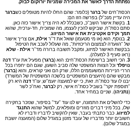
נפתחת הדרך לאשר את המכירה שמניות יורוקום לבזק.
הכסת"חים של
ברגר
(כלומר: שהם החלו להיות מטופלים כש
ברגר
היה עדיין מנכ"ל)
בפרשה הזו הם:
1
. בקשת אישור השב"כ, כשבכלל לא היה צריך אישור כזה כאן.
סתם כסת"ח, שביקש להכין לעצמו, מה שמוכיח, חד-ערכית, שהוא
תמך וקידם אקטיבית את אישור המיזוג
.
2
. בנוסף, הוא (או מי מטעמו) שואל את ד"ר
אילת,
אם צריך אישור
של "הוועדה לצמצום הריכוזיות", מה שעלול לעכב את הטיפול
בבקשת האישור למיזוג, ומקבל תשובה ברורה מד"ר
אילת
-
שלא
(ראו סעיף 3 למעלה).
3
. הכי חשוב ברשימת הכסת"חים: הוא (
ברגר
) מפעיל את עו"ד
דנה
נויפלד
וכל הצוות המשפטי שלה סביב השעון, שגם הם יחפרו בכל
הררי הניירות המשעממים הללו, שרק הם ואני קוראים, והוא (
ברגר
)
מבקש שהם (היועצים המשפטיים בלשכה המשפטית של המשרד)
יבנו לו עוד כסת"ח. זאת, כי יש למועצה יועמ"ש, עו"ד
דנה
היא רק
"תוספת יוקר" בשביל כסת"ח אישי, רק ל
ברגר
, ואח"כ לשר
(
נתניהו
). שניים במחיר אחד.
כדי להשלים את התמונה, יש לנו עוד "עד" בסיפור, שנזכר בחקירה
שלו, בכל מיני דברים מוזרים ומופלאים, למשל שהוא
התנגד
למיזוג
. כבר כתבתי בעבר, שאין להקשיב לדבריו ודבריו לא
חשובים יותר מדבריו של עובד מזנון במגדל שלום (המועצה יושבת
במגדל שלום).