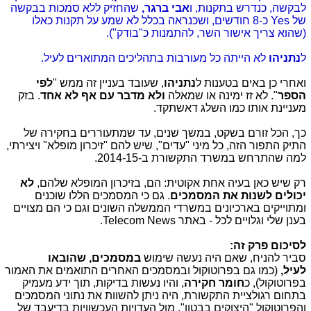
לבקשה, כנדרש בתקנות, ו
אבי ברגר,
שהחזיק ללא סמכות בבקשה
של Yes כ-8 חודשים, ושכנראה בכלל לא שמע על תקנות כאלו
(שהוא צריך אישור השר, להתמנות כ"בודק").
ל
נתניהו
לא הייתה כל מעורבות בתהליכים המתוארים לעיל.
ואחרי כן באים בטענות ל
נתניהו
, שעובד בעניין זה ממש "
לפי
הספר
". לא זז ימינה או שמאלה
ולא מדבר עם אף לא אחד
. בזק
מעניינת אותו כמו השלג דאשתקד.
כך, הכל זורם בשקט, במשך שנים, עד שמתעוררים בחקירה של
התיק התפור הזה, כל מיני "עדים", שיש להם "זיכרון מופלא" ויצירתי,
למה שהתרחש במשרד התקשורת ב-2014-15.
רק שיש כאן בעיה אחת אקוטית: הם, בזיכרון המופלא שלהם,
לא
יכולים לשנות את המסמכים
. גם כי המסמכים הללו שוכנים
ומתוייקים בארכיונים במשרדי הממשלה השונים וגם כי הם מצויים
בענן שלי וגלויים לכל - באתר Telecom News.
לסיכום פרק זה:
סביר להניח, שאם היה נעשה שימוש
במסמכים,
שהובאו
לעיל,
(כמו גם בפרוטוקול ובמסמכים האחרים התואמים את האמור
בפרוטוקול), כ
חומר חקירה
, והיו נעשות בדיקות, תוך ידע מעמיק
בתחום רגולציית התקשורת,
היה ניתן להשוות את נתוני המסמכים
והפרוטוקול "היצוקים בבטון", מול העדויות העכשוויות בדיעבד של