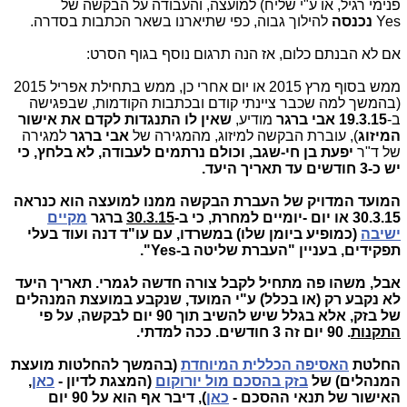
פנימי רגיל, או ע"י שליח) למועצה, והעבודה על הבקשה של
Yes
נכנסה
להילוך גבוה, כפי שתיארנו בשאר הכתבות בסדרה.
אם לא הבנתם כלום, אז הנה תרגום נוסף בגוף הסרט:
ממש בסוף מרץ 2015 או יום אחרי כן, ממש בתחילת אפריל 2015
(בהמשך למה שכבר ציינתי קודם ובכתבות הקודמות, שבפגישה
ב-
19.3.15
אבי ברגר
מודיע,
שאין לו התנגדות לקדם את אישור
המיזוג
), עוברת הבקשה למיזוג, מהמגירה של
אבי ברגר
למגירה
של ד"ר
יפעת בן חי-שגב, וכולם נרתמים לעבודה, לא בלחץ, כי
יש כ-3 חודשים עד תאריך היעד.
המועד המדויק של העברת הבקשה ממנו למועצה הוא כנראה
30.3.15 או יום -יומיים למחרת, כי ב-
30.3.15
ברגר
מקיים
ישיבה
(כמופיע ביומן שלו) במשרדו, עם עו"ד דנה ועוד בעלי
תפקידים, בעניין "העברת שליטה ב-Yes".
אבל, משהו פה מתחיל לקבל צורה חדשה לגמרי. תאריך היעד
לא נקבע רק (או בכלל) ע"י המועד, שנקבע במועצת המנהלים
של בזק, אלא בגלל שיש להשיב תוך 90 יום לבקשה, על פי
התקנות
. 90 יום זה 3 חודשים. ככה למדתי.
החלטת
האסיפה הכללית המיוחדת
(בהמשך להחלטות מועצת
המנהלים) של
בזק בהסכם מול יורוקום
(המצגת לדיון -
כאן
,
האישור של תנאי ההסכם -
כאן
), דיבר אף הוא על 90 יום