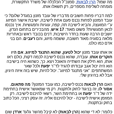
מה שמו?
הרן לבאות
, סמנכ"ל הכלכלה של משרד התקשורת,
מומחה לשליפת מספרים, רק תשאלו אותו.
למה דבריו פחות חשובים מדבריו של עובד מזנון במגדל שלום? כי
עובד המזנון לפחות נכנס פעם אחת לישיבה, ישיבת אישור המיזוג
ע"י המועצה, והביא לישיבה תה, קפה, עוגיות וחמגשיות. איך נכנסו
לכאן חמגשיות? פשוט מאוד:
17 איש
, מהבכירים בתחום הנדון,
יושבים הרבה שעות בחדר הישיבות, דנים בכובד ראש ובאחריות
מלאה בסוגיה מאוד חשובה, ששמה מיזוג, והם
רעבים
. הם בני
אדם כמו כולנו.
אז אותו עובד מזנון
יכול לטעון, שהוא התנגד למיזוג
,
אם היו
חוקרים אותו
. עובדה, שהוא נכנס לישיבה לכמה דקות, כולם ראו
אותו, הוא חילק את השתייה והאוכל ויצא. כך, כשהוא היה בישיבה
הוא היה יכול אגב עבודתו להגיד לד"ר
יפעת
ולכל שאר
המשתתפים: "אני מתנגד למיזוג". יכול להיות, שיש בזה איזה היגיון,
אבל לא בהיגיון שלי.
האם
הרן לבאות
נכנס לישיבה, כמו עובד המזנון?
מה פתאום.
אסור לו.
זה בניגוד לחוק ולתקנות. רק מי שמאושר אישית בחתימת
ידה של ד"ר
יפעת
או בחתימת השר, רשאי להיכנס לישיבה. רק
המוזמן אישית לישיבה - יכול להיכנס אליה. זה עסק רציני, הכל כתוב
בחוק ובתקנות.
כלומר: לא די שהוא (
הרן לבאות
) לא קיבל מהשר גלעד
ארדן
שום