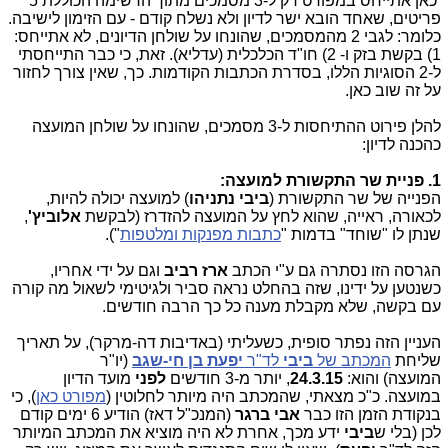
כאן אתייחס במפורט רק ל-3 מסמכים מתוך הרשימה הכוללת 5
פריטים, שאחד הובא ישר לדיון ולא נשלח קודם - עם הזימון לישיבה.
כלומר: לגבי 2 מהמסמכים, שהונחו על שולחן הדיונים, לא אתייחס:
1) בקשת בזק ו- 2) חו"ד הכלכלית (עדליא). זאת, כי כבר התייחסתי
ל-2 הסוגיות הללו, בסדרת הכתבות הקודמות. כך, שאין צורך לחזור
על זה שוב כאן.
להלן פירוט ההתיחסות ל-3 מסמכים, שהונחו על שולחן המועצה
כהכנה לדיון:
1. פניית שר התקשורת למועצה:
הפנייה של שר התקשורת (
ביבי נתניהו
) למועצה יכולה להיות,
לכאורה, ראייה, שהוא לחץ על המועצה להזדרז (לבקשת
אלוביץ'
,
שנתן לו "שוחד" בדמות "
כתבות מפנקות ומלטפות
").
הגרסה הזו נסתרה גם ע"י הכתב
ארז רביב
וגם על ידי אחריו,
כשנטען על ידינו, שזה בהחלט נראה סביר ולגיטימי לשאול מה קורה
עם בקשה, שלא מקבלת מענה כל כך הרבה חודשים.
העניין הזה נפתר סופית, כשעליתי (באדיבות דה-מרקר), על תאריך
שליחת
המכתב של
ביבי
לד"ר
יפעת בן חי-שגב
(יו"ר
המועצה) והוא:
24.3.15
, יותר מ-3 חודשים
לפני
מועד הדיון
במועצה. כ"כ מצאתי, שהמכתב היה מיותר לחלוטין (
מפורט כאן
), כי
בנקודת הזמן הזו כבר
אבי ברגר
(המנכ"ל דאז) הודיע 6 ימים קודם
לכן (בלי ש
ביבי
ידע מכך, אחרת לא היה מוציא את המכתב המיותר