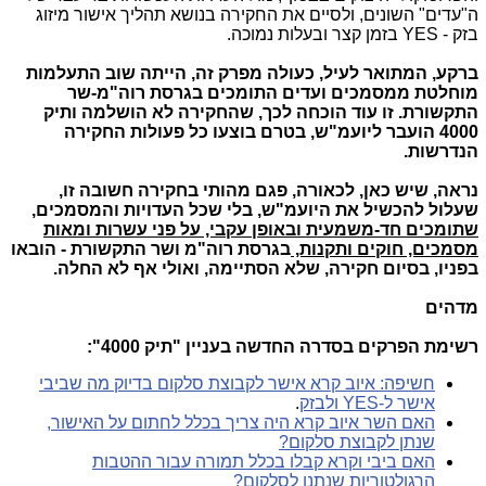
ה"עדים" השונים, ולסיים את החקירה בנושא תהליך אישור מיזוג
בזק - YES
בזמן קצר ובעלות נמוכה
.
ברקע, המתואר לעיל, כעולה מפרק זה, הייתה שוב התעלמות
מוחלטת ממסמכים ועדים התומכים בגרסת רוה"מ-שר
התקשורת. זו עוד הוכחה לכך, שהחקירה לא הושלמה ותיק
4000 הועבר ליועמ"ש, בטרם בוצעו כל פעולות החקירה
הנדרשות.
נראה, שיש כאן, לכאורה, פגם מהותי בחקירה חשובה זו,
שעלול להכשיל את היועמ"ש, בלי שכל העדויות והמסמכים,
שתומכים חד-משמעית ובאופן עקבי, על פני עשרות ומאות
מסמכים, חוקים ותקנות,
בגרסת רוה"מ ושר התקשורת - הובאו
בפניו, בסיום חקירה, שלא הסתיימה, ואולי אף לא החלה.
מדהים
רשימת הפרקים בסדרה החדשה בעניין "תיק 4000":
חשיפה: איוב קרא אישר לקבוצת סלקום בדיוק מה שביבי
אישר ל-YES ולבזק
.
האם השר איוב קרא היה צריך בכלל לחתום על האישור,
שנתן לקבוצת סלקום?
האם ביבי וקרא קבלו בכלל תמורה עבור ההטבות
הרגולטוריות שנתנו לסלקום?