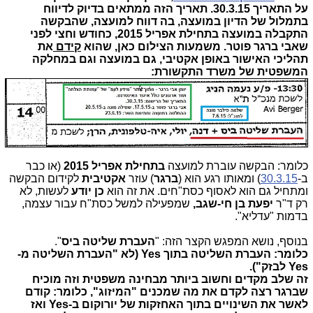
על התאריך 30.3.15. תאריך הזה ממתאים בדיוק לדיווח
בתמלול של הדיון במועצה, בה דווח למועצה, שהבקשה
התקבלה במועצה בתחילת אפריל 2015, כחודש וחצי לפני
שאבי ברגר פוטר. משמעות הצילום כאן, שהוא
קידם
את
תהליכי האישור באופן אקטיבי, גם במועצה וגם במחלקה
המשפטית של משרד התקשורת:
כלומר: הבקשה עוברת למועצה
בתחילת אפריל 2015
(או כבר
ב-
30.3.15
) ומאותו רגע הוא (
ברגר
) עוזר
אקטיבית
לקידום הבקשה
ומתחיל גם הוא לאסוף כסת"חים. את זה הוא
כן יודע
לעשות, לא
רק ד"ר
יפעת בן חי-שגב,
שמפעילה למשל כסת"ח עבור עצמה,
בדמות "עדליא".
בנוסף, נושא המפגש הקצר הזה: "
העברת שליטה ביס
".
כלומר: העברת השליטה בתוך Yes
(לא "העברת השליטה מ-
Yes לבזק").
זה שלב מקדים וחשוב ביותר מבחינה משפטית וזה מוכיח
שברגר רצה לקדם את מה שמכנים "המיזוג", כלומר: קודם
לאשר את השינויים בתוך האחזקות של יורוקום ב-
Yes
ואז