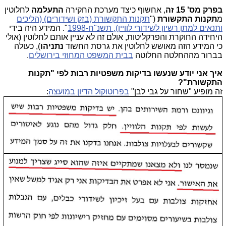
בפרק מס' 15 זה
, אחשוף כיצד מערכת החקירה
התעלמה
לחלוטין
מ
תקנות התקשורת
("
תקנות התקשורת (בזק ושידורים) (הליכים
ותנאים למתן רשיון לשידורי לוויין), תשנ"ח-1998
". המידע היה בידי
היחידה החוקרת והפרקליטות, אולם זה לא עניין אותם לחלוטין (אולי
כי המידע הזה מאושש לחלוטין את גרסת החשוד
נתניהו
), כעולה
בברור מההחלטה החלוטה
בבית המשפט המחוזי בירושלים
.
איך אני יודע שנעשו בדיקות משפטיות רבות לפי "תקנות
התקשורת"?
זה מופיע "שחור על גבי לבן"
בפרוטוקול הדיון במועצה
: