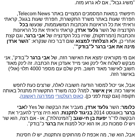
"משיג גבול", אם לא גרוע מזה.
חיפשתי במאות המסמכים המצויים באתר Telecom News,
חפרתי שעות באתר משרד התקשורת, חפרתי שעות בגוגל, קראתי
וראיתי את כל הראיונות והכתבות המשעממות, שנעשו
בכל
הקדנציה של השר
גלעד ארדן
, קראתי וראיתי את כל הראיונות
והכתבות (המרתקות), שהיו בכל הקדנציה של
אבי ברגר,
וגם קצת
אחרי כן, ו
לא הצלחתי למצוא
שום דבר כזה שנקרא: "
השר ארדן
מינה את אבי ברגר ל"בודק"
".
אם מי מקוראינו ימצא את האישור הזה, של
אבי ברגר
ל"בודק", אני
מבקש לשלוח אלי לינק ואני מייד אעדכן את הכתבה. זה לינק מאוד
חשוב לאישור מאוד חשוב. תיק שלם עם מספר 4000 תלוי (אולי)
באישור הזה.
אבל, אני יכול למסור הודעה חשובה לאלה, שרצים כעת לחפש
אישור כזה:
אין אישור
. למה? ככה משרד התקשורת מתנהל באותה
תקופה (וגם קצת לפני כן).
כאוס רגולטורי
ממדרגה ראשונה
.
כלומר
: השר
גלעד ארדן
, מעביר את הבקשה של Yes ל
אבי
ברגר
באוגוסט 2014
בניגוד לתקנות
. הוא היה צריך להעביר את
הבקשה לד"ר
יפעת
בן חי-שגב
("המינהלת"), או - אם רצה, הוא שר
ויש לו סמכות כזו, אז הוא יכול למנות את
ברגר
כ"בודק".
אבל, הוא שר, מה אכפת לו מהחוקים והתקנות, יש לו חסינות