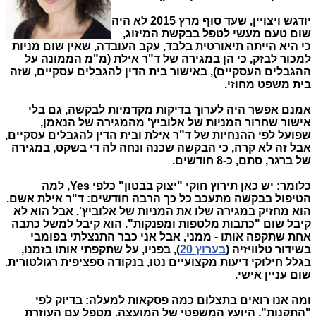
יודגש ויצויין, שעד סוף מרץ 2015 לא היה
שום טעם מעשי לטפל בבקשת המיזוג,
כי היא הייתה תיאורטית בלבד, עקב העובדה, שאין שום מניות
למכור לבזק, כי הן במגירה של ד"ר אילת (מ"מ הממונה על
ההגבלים העסקיים), באישור בית הדין להגבלים עסקיים, שזה
בית משפט מחוזי.
אמנם אפשר היה לערוך בדיקות מקדמיות לבקשה, גם בלי
אישור שחרור המניות של אלוביץ' מהמגירה של הנאמן,
שפועל לפי ההנחיות של ד"ר אילת ובית הדין להגבלים עסקיים,
אבל זה לא קרה, כי הבקשה שכנה ונחה לה די בשקט, במגירה
של ברגר, סתם, כ-8 חודשים.
כלומר: יש כאן תירוץ חוקי "יצוק בבטון" כלפי Yes, למה
הטיפול בבקשה מתעכב כל כך הרבה חודשים: ד"ר אילת אשם.
הוא מחזיק במגירה שלו את המניות של אלוביץ'. אבל הוא לא
קיבל שום "כתבות מלטפות ומפנקות". הוא קיבל למשל כתבה
אחת שתקפה אותו - ממני, אבל אני כבר התנצלתי בפומבי
בשידור טלוויזיה (
בערוץ 20
), בפניו, על שתקפתי אותו בזמנו,
בגלל חילוקי דיעות מקצועיים נטו, בנקודה ספציפית רגולטורית.
שום עניין אישי.
ומה אנו רואים בתצלום כמה פסקאות למעלה: בדיוק לפי
"התקנות", היועץ המשפטי של המועצה, מטפל עם העוזרת