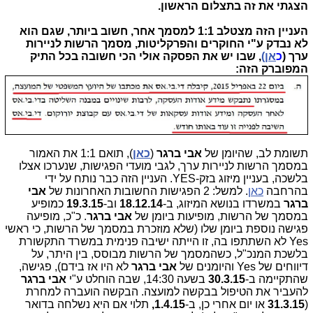
הצגתי את זה בתצלום הראשון.
העניין הזה מצטלב 1:1 למסמך אחר, חשוב ביותר, שגם הוא
לא נבדק ע"י החוקרים והפרקליטות, מסמך הרשות לניירות
ערך (
כ
אן)
, שבו יש את הפסקה אולי הכי חשובה בכל התיק
המפוברק הזה:
תשומת לב, שהיומן של
אבי ברגר
(
כאן
), תואם 1:1 את האמור
במסמך הרשות לניירות ערך, לגבי מועדי הפגישות, שנערכו אצלו
בלשכה, בעניין מיזוג בזק-YES. העניין הזה כבר נותח על ידי
בהרחבה
כאן
. למשל: 2 הפגישות החשובות האחרונות של
אבי
ברגר
במשרדו בנושא המיזוג, ב-
18.12.14
וב-
19.3.15
כמופיע
במסמך של הרשות, מופיעות ביומן של
אבי ברגר
. כ"כ, מופיעה
פגישה נוספת ביומן שלו (שלא מוזכרת במסמך של הרשות, כי ראשי
Yes לא השתתפו בה, זו הייתה ישיבה פנימית במשרד התקשורת
בלשכת המנכ"ל, כשהמסמך של הרשות מבוסס, בין היתר, על
דיווחים של Yes והיומנים של
אבי ברגר
לא היו אז בידם), פגישה,
שהתקיימה ב-
30.3.15
בשעה 14:30, שבה הוחלט ע"י
אבי ברגר
להעביר את הטיפול בבקשה למועצה. הבקשה הועברה למחרת
(
31.3.15
או יום אחרי כן, ב-
1.4.15,
תלוי אם היא נשלחה בדואר