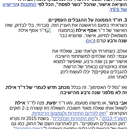
הוציאה אישור, שהכל "כשר לפסח", הכל לפי
התקנות
ו
הרישיון
של YES
.
3. חו"ד הממונה על ההגבלים העסקיים
.
כשראיתי בפעם הראשונה את העניין הזה, סברתי, בלי לבדוק, שזה
האישור ש
ל ד"ר
אסף אילת
(בתמונה
משמאל)
למיזוג, אישור, שהוציא כבר
שנה ורבע
קודם (
כאן
).
אולם, כשחזרתי וקראתי שוב, שאלתי את
עצמי: למה שולחים למשתתפי הישיבה
אישור ישן בן שנה ורבע, שאפשר למצוא
אותו באינטרנט (באתר של הרשות
להגבלים עסקיים)? יכלו לעשות לינק
לאתר וזהו.
ואז "נפל לי האסימון". זה בכלל
מכתב חדש לגמרי של ד"ר אילת.
זה לא מלפני שנה ורבע מהישיבה
.
אבי ברגר
, או מישהו מטעמו, ו\או ד"ר
יפעת
, פנה לד"ר
אילת
לשאול אותו שאלה מאוד חשובה. השאלה הזו קשורה ב-2 חוקים
הנקראים: "
חוק לקידום התחרות ולצמצום הריכוזיות,
תשע"ד-2013
", ו"
חוק התחרות הכלכלית
". בשנת 2015 זה נקרא
"חוק ההגבלים העסקיים". רק לאחרונה השם של החוק, כמו גם
השם של הרשות להגבלים עסקיים השתנה ל"
רשות התחרות
"