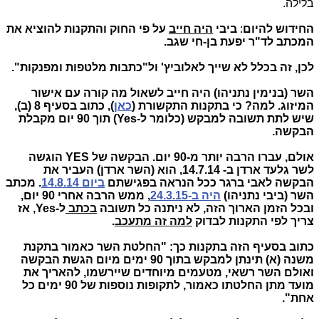
בלילה.
החידוש להיום
:
ביבי
היה חייב
על פי החוק והתקנות להוציא את
המכתב לד"ר יפעת בן-חי שגב.
לכן, זה בכלל לא שייך לאלוביץ' ול"כתבות מלטפות ומפנקות".
השר (בנימין נתניהו) היה חייב לשאול מה קורה עם אישור
המיזוג. למה? כי בתקנות התקשורת (
כאן
), כתוב בסעיף 8 (ב),
שיש לתת תשובה למבקש (כלומר ל-
Yes
) תוך 90 יום מקבלת
הבקשה.
אולם, עברו הרבה יותר מ-90 יום. הבקשה של YES הוגשה
לשר גלעד ארדן ב- 14.7.14,
הוא (השר ארדן) העביר את
הבקשה לאבי ברגר ככל הנראה בפגישתם
ביום 14.8.14
.
מכתב
השר (ביבי נתניהו)
היה ב-24.3.15
, ממש הרבה אחרי 90 יום,
ובכל הזמן הארוך הזה, לא ניתנה כל תשובה
בכתב
ל-
Yes
, אז
צריך לפי התקנות לבדוק
למה זה מתעכב
.
כתוב בסעיף הזה בתקנות כך: "החלטת השר כאמור בתקנת
משנה (א) תינתן למבקש בתוך 90 ימים מיום הגשת הבקשה
ואולם השר רשאי, מטעמים מיוחדים שיירשמו, להאריך את
מועד מתן החלטתו כאמור, לתקופות נוספות של 90 ימים כל
אחת".