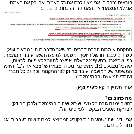
קוראים נכבדים. אני מציג לכם את כל האמת ואך ורק את האמת.
אני לא המצאתי את האמת זו, זה כתוב
בתקנות
:
התקנות אומרות הרבה דברים. כל שאר הדברים חוץ מסעיף 4(א),
קשורים לעבודתו של היועץ המשפטי למועצה ושאר עובדי המועצה,
כפי שתיארנו בסעיף 2 למעלה, אפשר לחזור לסעיף זה ולראות,
שהכל
מצטלב 1:1. ממש כמו מסדר צבאי (של צבא ארה"ב). היועץ
המשפטי של המועצה, עובד
בדיוק
לפי התקנות, וכך גם כל חברי
ועובדי המועצה (ו"המינהלת").
אותי מעניין דווקא
סעיף 4(א)
.
מה כתוב בו?
"השר
ימנה
גורם מקצועי, שיכול שיהיה המינהלת (להלן הבודק),
לבדיקת מסמכי הבקשה לפי סימן זה".
אני יודע שזה נשמע סינית לקורא הממוצע, למרות שזה בעברית. אז
נתחיל בתרגום: