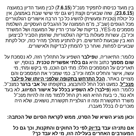
בין מועד כניסתו לתפקיד מנכ"ל (
7.6.15
) לבין מועד הדיון במועצה
(
23.6.15
), שזה שבועיים וקצת (יש גם ימי שישי שבת באמצע), אין
כל יכולת (טכנית ומעשית) להשיג כל כך הרבה אישורים רגולטוריים
מכל הגופים (שב"כ, מ"מ הממונה על ההגבלים העסקיים, השלמת
מסמכים מ-YES, בדיקות של עורכי הדין של המועצה ושל המשרד
וכיו"ב). עשרות פעולות בדיקה רגולטוריות, שהזמן הסביר לביצוען
הוא בין שבועות לחודשים. רק להתניע מהלך מהיר כזה, יכול לקחת
שבועיים לפחות, ואחר כך להמתין לבדיקות ולאישורים.
כלומר: התיאוריה, ש
פילבר
השפיע על התהליך הזה, לא נסמכת על
שום מסמך
כתוב והיא
גם בלתי אפשרית טכנית
. בנוסף, יש
תאריכים על המסמכים הללו: מתי הם הוכנו, מי ביקש ומתי, מי
עשה, אישר והחליט ולמה וכיו"ב. כמי שמכיר את המסמכים והם
מצויים באתר,
הכל התרחש בתקופה שלפני היותו של פילבר
מנכ"ל
. כמעט הכל החל להתבצע, בתקופתו של
אבי ברגר
כמנכ"ל.
כלומר: הוא (
פילבר
)
לא השפיע בכלל על אישור המיזוג
, לא בעד
ולא נגד, כי בעת ההיא הוא רק החל ללמוד מה זה להיות מנכ"ל
משרד התקשורת ומה זו רגולציית תקשורת, נושאים, שלא היה
מוכרים לו בכלל מעברו.
ו
כאן מגיע
השיא של הסרט, ממש לקראת הסיום של הכתבה:
אם נתניהו עבד
בדיוק
לפי כל החוקים והתקנות, וכך גם כל
המעורבים האחרים בעלילה הזו, מי לא עבד כך?