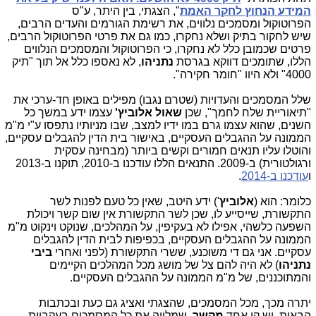
המידע הנחוץ לחקר האמת
", הצגתי, בין היתר, ע"ס
הפרוטוקול ומסמכים נלווים, את רשימת הגורמים והעדים הרבים,
שיש לחקור בתיק ושלא נחקרו, כמו גם את פרטי הפרוטוקול הרבים,
פרטים שכמובן כלל לא נחקרו, כי הפרוטוקול והמסמכים הנלווים
הללו, שתומכים דווקא בגרסת
נתניהו
, לא נאספו כלל אל תוך "תיק
4000" ולא היוו "חומר חקירה".
שלל המסמכים והעדויות (שטרם נגבו) מפילים באופן חד-ערכי את
"תיאוריית שלח לחמך", שכן
שאול אלוביץ'
עצמו ידע במשך כל
השנים, שהוא עצמו גרם במו ידיו למצב, שבו מניותיו נתפסו ע"י מ"מ
הממונה על ההגבלים העסקיים, באישור בית הדין להגבלים עסקיים,
והוטלו עליו תנאים חמורים וקשים ביותר (מבחינה עסקית
ורגולטורית) ב-2009. התנאים הללו עודכנו ב-2010, תוקנו ב-2013
ו
עודכנו ב-2014
.
כלומר: הוא (
אלוביץ
') ידע היטב, שאין כל טעם לפנות לשר
התקשורת, שייסייע לו, שכן לשר התקשורת אין שום קשר ויכולת
השפעה כלשהי, אפילו לא בעקיפין, על המהלכים, שנוקט וינקוט מ"מ
הממונה על ההגבלים העסקיים, בכפיפות לבית הדין להגבלים
עסקיים. אני גם די משוכנע, ששרי התקשורת (לפני ואחרי
ביבי
נתניהו
) לא היה להם צל של מושג מכל המהלכים הקיימים
והמתוכננים, של מ"מ הממונה על ההגבלים העסקיים.
יתרה מכך, מכל המסמכים, שהצגתי ואציג גם כעת ובכתבות
הבאות, יש קו אחד
מקשר
, שמלווה את כל המסמכים בעקביות