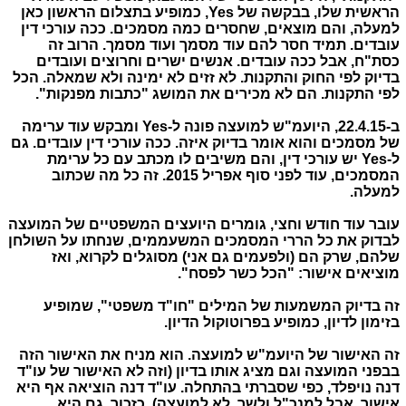
הראשית שלו, בבקשה של Yes, כמופיע בתצלום הראשון כאן
למעלה, והם מוצאים, שחסרים כמה מסמכים. ככה עורכי דין
עובדים. תמיד חסר להם עוד מסמך ועוד מסמך. הרוב זה
כסת"ח, אבל ככה עובדים. אנשים ישרים וחרוצים ועובדים
בדיוק לפי החוק והתקנות. לא זזים לא ימינה ולא שמאלה. הכל
לפי התקנות. הם לא מכירים את המושג "כתבות מפנקות".
ב-22.4.15, היועמ"ש למועצה פונה ל-Yes ומבקש עוד ערימה
של מסמכים והוא אומר בדיוק איזה. ככה עורכי דין עובדים. גם
ל-Yes יש עורכי דין, והם משיבים לו מכתב עם כל ערימת
המסמכים, עוד לפני סוף אפריל 2015. זה כל מה שכתוב
למעלה.
עובר עוד חודש וחצי, גומרים היועצים המשפטיים של המועצה
לבדוק את כל הררי המסמכים המשעממים, שנחתו על השולחן
שלהם, שרק הם (ולפעמים גם אני) מסוגלים לקרוא, ואז
מוציאים אישור: "הכל כשר לפסח".
זה בדיוק המשמעות של המילים "חו"ד משפטי", שמופיע
בזימון לדיון, כמופיע בפרוטוקול הדיון.
זה האישור של היועמ"ש למועצה. הוא מניח את האישור הזה
בבפני המועצה וגם מציג אותו בדיון (וזה לא האישור של עו"ד
דנה נויפלד, כפי שסברתי בהתחלה. עו"ד דנה הוציאה אף היא
אישור, אבל למנכ"ל ולשר, לא למועצה). כזכור, גם היא