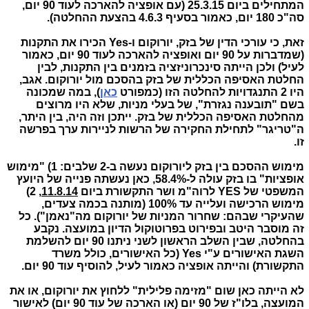
המתחילים ביום 25.3.15 (עם אופציה להארכה לעוד 90 יום,
סה"כ 180 יום, כאמור בסעיף 4.6.3 בהצעת ההחלטה).
זאת, כי עורכי הדין של בזק, יורוקום ו-Yes הכירו את התקנות
(שמדברות על 90 יום ואופציה להארכה לעוד 90 יום, כאמור
לעיל) ולכן הייתה סינכרוניזציה בזמנים בין התקנות, לבין
החלטת האסיפה הכללית של בזק בהסכם מול יורוקום. אגב,
היו 2 התנגדויות להחלטה הזו (כמפורט
כאן
), במה שמכונה
בשם "תובענה נגזרת", של בעלי מניות, שלא היו מרוצים
מהחלטת האסיפה הכללית של בזק. ייתכן וזה היה, בין היתר,
ה"טריגר" לתחילת החקירה של הרשות לניירות ערך בפרשה
זו.
מימוש ההסכם בין בזק ליורוקום נעשה ב-2 שלבים: 1) "מימוש
אופציות" בו בזק עולה ל-58.4%, כאן נעשתה פנייה של היועץ
המשפטי של YES לרוה"מ ושר התקשורת ביום
11.8.14
, 2)
מימוש הרכישה ועלייה עד 100% (מותנה בכמה צעדים,
שהעיקרי שבהם: שחרור המניות של יורוקום מה"נאמן"). כל
זה מוסבר היטב ובפירוט בפרוטוקול הדיון במועצה. נקבע
בהחלטה, שבין השלב הראשון לשני ניתנו 90 יום להשלמת
השגת האישורים ע"י Yes (כל האישורים, כולל משרד
התקשורת) והייתה אופציה כאמור לעיל, להוסיף עוד 90 יום.
לא הייתה כאן שום "מזימה פלילית" ללחוץ את יורוקום, או את
המועצה, בלו"ז של 90 יום (או הארכה של עוד 90 יום) לאישור