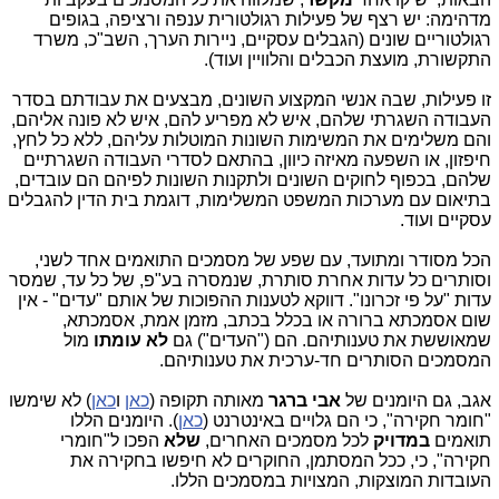
מדהימה: יש רצף של פעילות רגולטורית ענפה ורציפה, בגופים
רגולטוריים שונים (הגבלים עסקיים, ניירות הערך, השב"כ, משרד
התקשורת, מועצת הכבלים והלוויין ועוד).
זו פעילות, שבה אנשי המקצוע השונים, מבצעים את עבודתם בסדר
העבודה השגרתי שלהם, איש לא מפריע להם, איש לא פונה אליהם,
והם משלימים את המשימות השונות המוטלות עליהם, ללא כל לחץ,
חיפזון, או השפעה מאיזה כיוון, בהתאם לסדרי העבודה השגרתיים
שלהם, בכפוף לחוקים השונים ולתקנות השונות לפיהם הם עובדים,
בתיאום עם מערכות המשפט המשלימות, דוגמת בית הדין להגבלים
עסקיים ועוד.
הכל מסודר ומתועד, עם שפע של מסמכים התואמים אחד לשני,
וסותרים כל עדות אחרת סותרת, שנמסרה בע"פ, של כל עד, שמסר
עדות "על פי זכרונו". דווקא לטענות ההפוכות של אותם "עדים" - אין
שום אסמכתא ברורה או בכלל בכתב, מזמן אמת, אסמכתא,
שמאוששת את טענותיהם. הם ("העדים") גם
לא עומתו
מול
המסמכים הסותרים חד-ערכית את טענותיהם.
אגב, גם היומנים של
אבי ברגר
מאותה תקופה (
כאן
ו
כאן
) לא שימשו
"חומר חקירה", כי הם גלויים באינטרנט (
כאן
). היומנים הללו
תואמים
במדויק
לכל מסמכים האחרים,
שלא
הפכו ל"חומרי
חקירה", כי, ככל המסתמן, החוקרים לא חיפשו בחקירה את
העובדות המוצקות, המצויות במסמכים הללו.