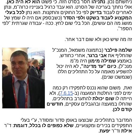
ניחשתם נכון.
נתניהו
חסר בסרט הזה. כי פשוט
הוא לא היה כאן
.
אולי נחתך בעריכה של הסרט. הוא עבד כרגיל בענייניו כרוה"מ, ונתן
לאחרים לעבוד
בדיוק
לפי כל החוקים והתקנות. הוא נתן
לכל בעלי
המקצוע לעבוד בשקט ולפי הסדר
(כשבספק אם היה לו שמץ של
מושג מה הם עושים). הכל בלי שום לחץ. ככה - עבודה שגרתית "לפי
הספר".
זה מה שיש כאן ולא שום דבר אחר.
שלמה פילבר
(בתמונה משמאל,
המנכ"ל
שהחליף את
אבי ברגר
,
אחרי כחודש,
באמצע
שמילה מימון
היה מ"מ
מנכ"ל),
כיום "עד מדינה",
לא היה יכול
להשפיע מאומה על כל התהליכים הללו
(שנמשכו שנים).
זאת, משום שהוא נכנס לתפקידו רק כמה
ימים לפני החלטת המועצה (ב-
7.6.15
), ולא
הייתה לו
שום יכולת
להתערב בתהליכים,
שהחלו במועצה ובהגבלים עסקיים,
חודשים
קודם לכן
.
המדובר בתהליכים, שבוצעו באופן סדור ומסודר, ע"י בעלי
התפקידים בכירים ומקצועיים,
שלא כפופים לו בכלל, דוגמת
: ד"ר
אילת
וד"ר
יפעת
.