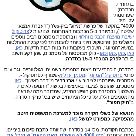
בתחתית
הכתבה),
שפרסמתי
על "תיק
4000" בהקשר של פרשת "מיזוג" בזק
-
Yes ("העברת אמצעי
שליטה"), ובמיוחד ב-
5
הכתבות האחרונות, שנוגעות ל
פרוטוקול
ישיבת מועצת הכבלים והלוויין
(בתוספת מסמכים רבים נוספים
ומשלימים), פרוטוקול חיוני ביותר להבנת תהליכי קבלת ההחלטות
בנושא "המיזוג", חשפתי בעקבותיו תובנות רבות חדשות:
כאן
,
כאן
,
כאן
,
כאן
וכאן
-
כולן מבוססות על מסמכים, שהן רקע חשוב
ביותר
לפרק הנוכחי ה-15 בסדרה
.
בסדרה, הוכחתי ע"ס מאות מסמכים רשמיים ורגולטוריים, וגם ע"ס
פרטי
פרוטוקול "המיזוג
"
ו
מסמך עדליא
-
,שצורף לפרוטוקול -
מסמכים שפורסמו לציבור
ע"י
ארז רביב
מ"דבר ראשון" -
כאן
,
מסמכים, שהופצו לציבור באמצעות בקשת "התנועה לאיכות
השלטון" במסגרת חוק חופש המידע, שמדובר ממה שנראה
מהמסמכים הללו, על פי כל הניתוחים שיש בכל פרקי הסדרה,
ב"
תיק תפור".
הנושא של כשלי חקירה מוכר למערכת המשפטית היטב
מהפסיקה, כמפורט למשל
כאן
.
בכתבה הקודמת, מס' 14 בסדרה, שהיוותה
כתבת סיכום ביניים
,
תחת הכותרת "
תיק 4000 לא הושלם. האם היועמ"ש קיבל את