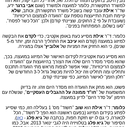
מ
בין היטב בחוקים המוזרים הללו. ואז, אחרי כל הבדיקות, הוא חוזר
למשרד התקשורת, כלומר למועצה ולמשרד (שגם
אבי ברגר
ידע,
שד"ר
אילת
עובד קשה בשביל משרד התקשורת), וכותב,
שלא
קיימת חובת התייעצות נוספת עם "הוועדה לצמצום הריכוזיות"
(שעובדת על פי 2 החוקים, שציינתי קודם) ולכן: "הכל כשר לפסח".
"סעו בשלום, המפתחות בפנים".
כלומר: ד"ר
אילת
מסייע כעת באופן אקטיבי, כדי
לקדם
את הבקשה
למיזוג במועצה (קודם הוא
עיכב
את התהליך הרבה זמן, יותר מ-5
שנים), כי הוא החזיק את המניות של
אלוביץ'
אצלו במגירה.
הוא מסייע כעת אקטיבית לקידום האישור של המיזוג במועצה, בכך,
שהוא מסיר מסדר היום שלה את הצורך בהיוועצות עם "הוועדה
לצמצום הריכוזיות", שאי אפשר לצפות מראש מתי הוועדה תתכנס
ותחליט ומה תחליט וזה יכול להיות מכשול גדול ל-3 החודשים של
"חלון הזמן" לאישור המיזוג, כפי שציינתי קודם.
פשוט, הוא מחק את הוועדה הזו מסדר היום וזהו. זה בדיוק
המשמעות של "
חו"ד ממונה על ההגבלים העסקיים
", שנשלח עם
הזימון "על סדר היום" לדיון במועצה.
כלומר
: ד"ר
אילת
הוא
שוב
"חשוד" מס' 1 בעלילה הזו, כמי שסייע
לפתע בקידום המיזוג (בפעם ראשונה הוא הפך ל"חשוד", הכל
לכאורה, כי גם לו יש חזקת חפות, בכתבה של
גיא פלג
-
כאן
).
הסיפור של
גיא פלג
בטלוויזיה היה לגבי ינואר 2013. אבל, כמו