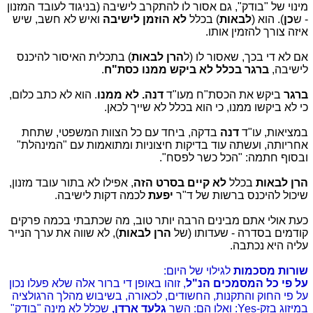
מינוי של "בודק", גם אסור לו להתקרב לישיבה (בניגוד לעובד המזנון
- ש
כן
). הוא (
לבאות
) בכלל
לא הוזמן לישיבה
ואיש לא חשב, שיש
איזה צורך להזמין אותו.
אם לא די בכך, שאסור לו (ל
הרן
לבאות
) בתכלית האיסור להיכנס
לישיבה,
ברגר בכלל לא ביקש ממנו כסת"ח
.
ברגר
ביקש את הכסת"ח מעו"ד
דנה.
לא ממנו
. הוא לא כתב כלום,
כי לא ביקשו ממנו, כי הוא בכלל לא שייך לכאן.
במציאות, עו"ד
דנה
בדקה, ביחד עם כל הצוות המשפטי, שתחת
אחריותה, ועשתה עוד בדיקות חיצוניות ומתואמות עם "המינהלת"
ובסוף חתמה: "הכל כשר לפסח".
הרן לבאות
בכלל
לא קיים בסרט הזה
, אפילו לא בתור עובד מזנון,
שיכול להיכנס ברשות של ד"ר
יפעת
לכמה דקות לישיבה.
כעת אולי אתם מבינים הרבה יותר טוב, מה שכתבתי בכמה פרקים
קודמים בסדרה - שעדותו (של
הרן לבאות
), לא שווה את ערך הנייר
עליה היא נכתבה.
שורות מסכמות
לגילוי של היום:
על פי כל המסמכים הנ"ל
, זוהו באופן די ברור אלה שלא פעלו נכון
על פי החוק והתקנות, החשודים, לכאורה, בשיבוש מהלך הרגולציה
במיזוג בזק-Yes: ואלו הם: השר
גלעד ארדן,
שכלל לא מינה "בודק"