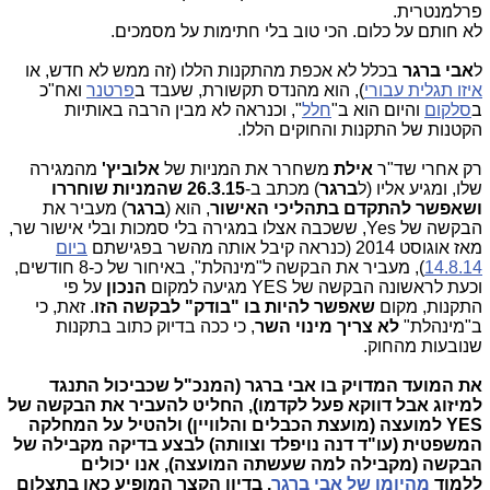
פרלמנטרית.
לא חותם על כלום. הכי טוב בלי חתימות על מסמכים.
ל
אבי ברגר
בכלל לא אכפת מהתקנות הללו (זה ממש לא חדש, או
איזו תגלית עבורי
), הוא מהנדס תקשורת, שעבד ב
פרטנר
ואח"כ
ב
סלקום
והיום הוא ב"
חלל
", וכנראה לא מבין הרבה באותיות
הקטנות של התקנות והחוקים הללו.
רק אחרי שד"ר
אילת
משחרר את המניות של
אלוביץ'
מהמגירה
שלו, ומגיע אליו (ל
ברגר
) מכתב ב-
26.3.15 שהמניות שוחררו
ושאפשר להתקדם בתהליכי האישור
, הוא (
ברגר
) מעביר את
הבקשה של Yes, ששכבה אצלו במגירה בלי סמכות ובלי אישור שר,
מאז אוגוסט 2014 (כנראה קיבל אותה מהשר בפגישתם
ביום
14.8.14
), מעביר את הבקשה ל"מינהלת", באיחור של כ-8 חודשים,
וכעת לראשונה הבקשה של YES מגיעה למקום
הנכון
על פי
התקנות, מקום
שאפשר להיות בו "בודק" לבקשה הזו
. זאת, כי
ב"מינהלת"
לא צריך מינוי השר
, כי ככה בדיוק כתוב בתקנות
שנובעות מהחוק.
את המועד המדויק בו אבי ברגר (המנכ"ל שכביכול התנגד
למיזוג אבל דווקא פעל לקדמו), החליט להעביר את הבקשה של
YES למועצה (מועצת הכבלים והלוויין) ולהטיל על המחלקה
המשפטית (עו"ד דנה נויפלד וצוותה) לבצע בדיקה מקבילה של
הבקשה (מקבילה למה שעשתה המועצה), אנו יכולים
ללמוד
מהיומן של אבי ברגר
, בדיון הקצר המופיע כאן בתצלום