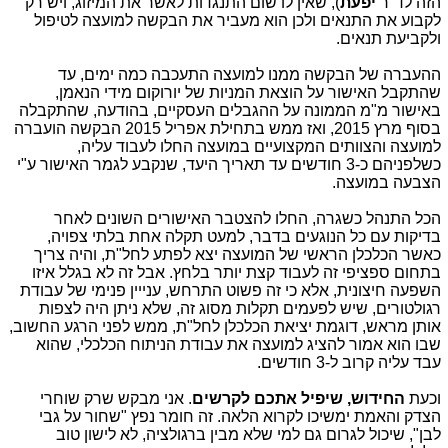
הזה לד"ר
יפעת
), שאין לו שום התנגדות לאשר את המיזוג, ויש רק
לקבוע את התנאים ולכן הוא מעביר את הבקשה למועצה לטיפול
ולקביעת תנאים.
ההעברה של הבקשה ממנו למועצה התעכבה כמה ימים, עד
שהתקבל האישור על הוצאת המניות של יורוקום מידי הנאמן,
באישור מ"מ הממונה על ההגבלים העסקיים, בהודעה, שהתקבלה
בסוף מרץ 2015, ואז ממש בתחילת אפריל 2015 הבקשה הועברה
למועצה והצוותים המקצועיים במועצה החלו לעבוד עליה,
כשלפניהם כ-3 חודשים עד תאריך היעד, שנקבע לגמר האישור ע"י
הצבעה במועצה.
הכל התנהל כשגרה, החלו להצטבר האישורים השונים לאחר
בדיקות עם כל הנוגעים בדבר, למעט תקלה אחת בלתי צפויה,
כאשר הכלכלן הראשי של המועצה יצא לפתע לחל"ת, והיה צריך
בתחום ספציפי זה לעבוד קצת יותר בלחץ. אבל זה לא בגלל איזו
השפעה חיצונית, אלא כי זה פשוט התרחש, ענייין פנימי של עבודת
רגולטורים, שיש לפעמים תקלות מסוג זה, שלא ניתן היה לצפות
אותן מראש, דוגמת יציאת הכלכלן לחל"ת, ממש לפני הרגע החשוב,
שבו הוא אמור להציג למועצה את עבודת הניתוח הכלכלי, שהוא
עבד עליה קרוב ל-3 חודשים.
וכעת
החידוש, שיפיל אתכם לקרשים
. אני מבקש שרק שוחרי
הצדק והאמת ימשיכו לקרוא הלאה. זה חומר נפץ "שחור על גבי
לבן", שיכול לגרום גם למי שלא מבין ברגולציה, לא לישון טוב