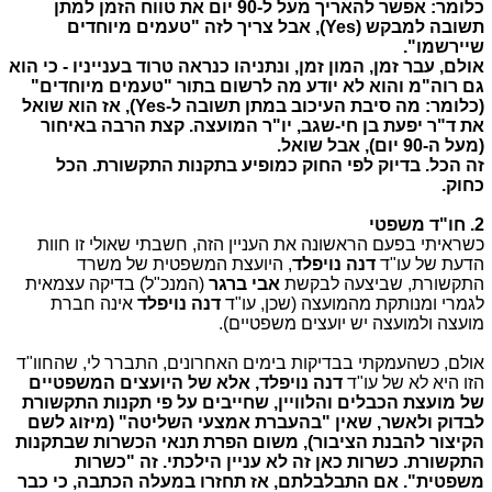
כלומר: אפשר להאריך מעל ל-90 יום את טווח הזמן למתן
תשובה למבקש (Yes), אבל צריך לזה "טעמים מיוחדים
שיירשמו".
אולם, עבר זמן, המון זמן, ונתניהו כנראה טרוד בענייניו - כי הוא
גם רוה"מ והוא לא יודע מה לרשום בתור "טעמים מיוחדים"
(כלומר: מה סיבת העיכוב במתן תשובה ל-
Yes
), אז הוא שואל
את ד"ר יפעת בן חי-שגב, יו"ר המועצה. קצת הרבה באיחור
(מעל ה-90 יום), אבל שואל.
זה הכל. בדיוק לפי החוק כמופיע בתקנות התקשורת. הכל
כחוק.
2. חו"ד משפטי
כשראיתי בפעם הראשונה את העניין הזה, חשבתי שאולי זו חוות
הדעת של עו"ד
דנה נויפלד
, היועצת המשפטית של משרד
התקשורת, שביצעה לבקשת
אבי ברגר
(המנכ"ל) בדיקה עצמאית
לגמרי ומנותקת מהמועצה (שכן, עו"ד
דנה נויפלד
אינה חברת
מועצה ולמועצה יש יועצים משפטיים).
אולם, כשהעמקתי בבדיקות בימים האחרונים, התברר לי, שהחוו"ד
הזו היא לא של עו"ד
דנה נויפלד, אלא של היועצים המשפטיים
של מועצת הכבלים והלוויין, שחייבים על פי תקנות התקשורת
לבדוק ולאשר, שאין "בהעברת אמצעי השליטה" (מיזוג לשם
הקיצור להבנת הציבור), משום הפרת תנאי הכשרות שבתקנות
התקשורת. כשרות כאן זה לא עניין הילכתי. זה "כשרות
משפטית". אם התבלבלתם, אז תחזרו במעלה הכתבה, כי כבר