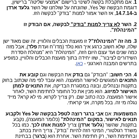
1
. אם מתקבלת בקשה לשינוי ברישום "אמצעי שליטה" ברישיון,
דוגמת הבקשה של Yes, שהונחה על שולחנו של השר
גלעד ארדן
ב-14.7.14
, אז השר אמור למנות "בודק" לבקשה הזו.
2
.
השר
לא צריך למנות "בודק"
לבקשה, אם הבודק זו
"המינהלת".
3
.
מה זה "המינהלת"?
זו מועצת הכבלים והלוויין. זה שם מאוד ישן
שלה, שלא חשוב כרגע איך הוא נולד (מדו"ח ועדת
פלד
), אבל מזה
כמה שנים ועד עצם היום הזה, "המינהלת" היא "מנהלת הסדרת
השידורים לציבור", שזו יחידה בתוך מועצת הכבלים והלוויין, כמופיע
בתרשים המבנה הארגוני -
כאן
.
4
.
הכי חשוב
: "הבודק" גם
בודק
את הבקשה וגם
קובע את
התנאים
המוגשים לאישור המועצה. הוא עובד לפי מה שכתוב בחוק
בתקנות ובנהלים, ובונה במסגרת הבדיקה, את
התנאים למתן
האישור למיזוג
. הוא מכין את כל החומר לחתימת השר, לאחר
אישור המועצה. ככה כתוב שם. רק צריך לקרוא. מי לא קרא? מייד
נגלה מי זה. בכל מקרה, אני קראתי.
המשמעות
: אם
אבי ברגר
רוצה לטפל בבקשה של Yes ולקבוע
תנאים לאישור
,
במקום "המינהלת"
(כלומר המועצה), נקבע
בתקנות, שהשר (
גלעד ארדן
) צריך
למנות אותו לכך
. כמו בכל
משרד רגולטורי, המינוי הזה להיות "בודק", צריך היות בכתב
ובחתימת השר, רק חתימת השר. אחרת הוא (
ברגר
) בבחינת