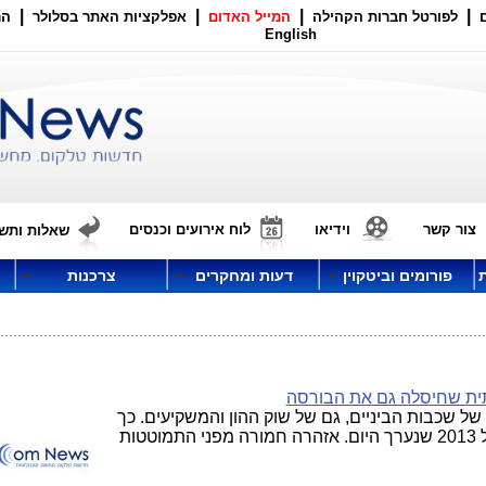
|
|
|
|
לפורטל חברות הקהילה
המייל האדום
אפלקציות האתר בסלולר
הר
English
צור קשר
וידיאו
לוח אירועים וכנסים
שאלות ותשו
פורומים וביטקוין
דעות ומחקרים
צרכנות
ית שחיסלה גם את הבורסה
אוייב הציבור מספר 1, לא רק של שכבות הביניים, גם של שוק ההון והמשקיעים. כך
טענו הדוברים בכנס ועידת תל-אביב גלובל 2013 שנערך היום. אזהרה חמורה מפני התמוטטות