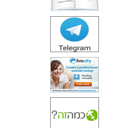
חשיפת חשד לשחיתות
הדומה לזו של "תיק
4000" אך בתחום
הסלולר -
כאן
חשיפת מה שלא
רוצים שתדעו בעניין
פריסת אנלימיטד
(בניחוח בלתי נסבל) -
כאן
חשיפה: איוב קרא
אישר לקבוצת סלקום
בדיוק מה שביבי אישר
ל-Yes ולבזק -
כאן
האם השר איוב קרא
היה צריך בכלל לחתום
על האישור, שנתן
לקבוצת סלקום? -
כאן
האם ביבי וקרא קבלו
בכלל תמורה עבור
ההטבות הרגולטוריות