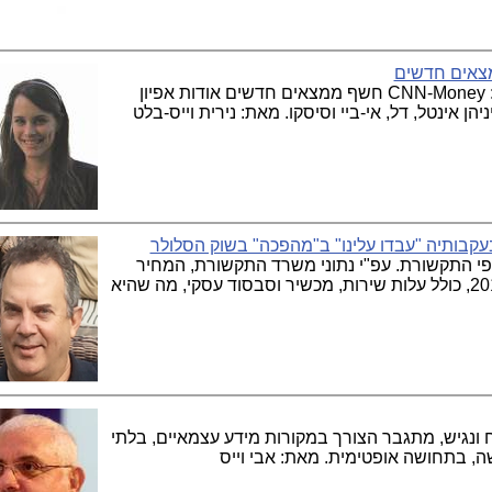
מצאים חדשים
דומיננטיות הגברים הלבנים בסיליקון-ואלי: CNN-Money חשף ממצאים חדשים אודות אפיון
ן אינטל, דל, אי-ביי וסיסקו. מאת: נירית וייס-בלט
בעקבותיה "עבדו עלינו" ב"מהפכה" בשוק הסלולר
י התקשורת. עפ"י נתוני משרד התקשורת, המחיר
שלה היה כבר המחיר הממוצע למנוי ב-2011, כולל עלות שירות, מכשיר וסבסוד עסקי, מה שהיא
ונגיש, מתגבר הצורך במקורות מידע עצמאיים, בלתי
שה, בתחושה אופטימית. מאת: אבי וייס