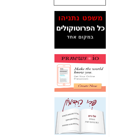
שנתנו לסלקום? -
כאן
המסמכים בנושא בזק-
Yes (תיק 4000)
מוכיחים "תפירת תיק"
לאיש הלא נכון! -
כאן
עובדות ומסמכים
המוסתרים מהציבור:
האם ביבי כשר
תקשורת עזר לקב'
בזק? -
כאן
מה מקור ה-Fake
News שהביא לתפירת
תיק לביבי והעלמת
החשודים הנכונים -
כאן
אחת הרגליים של "תיק
4000 התפור"
התמוטטה היום
בניצחון (כפול) של בזק
-
כאן
איך כתבות מפנקות