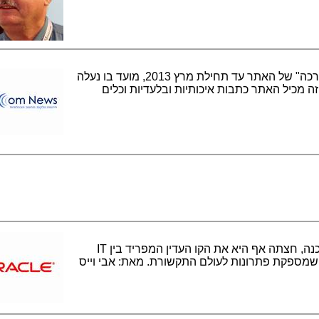
אתר Telecom News יוצא לדרך! "השקה רכה" של האתר עד תחילת מרץ 2013, מועד בו נעלה
ה מכיל האתר כתבות איכותיות ובלעדיות וכלים
אורקל, האחרונה מבין ענקיות חברות התוכנה, חצתה אף היא את הקו העדין המפריד בין IT