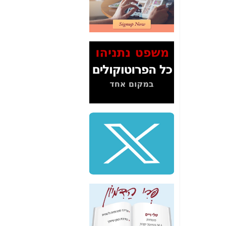
דיין לא פרסמה ב"ערוץ
2" על תעלולי השר
משה כחלון -
כאן
המשך חשיפת הבלוף
ששמו "מהפיכת
הסלולר" ואיך מסרסים
את הנתונים לציבור -
כאן
סיכום ביקור בסיליקון
ואלי - למה 3 הגדולות
משקיעות ומפתחות
באותם תחומים -
כאן
שלמה פילבר (עד
לאחרונה מנכ"ל משרד
התקשורת) - עד
מדינה? הצחקתם
אותי! -
כאן
"יש אפליה בחקירה"?
חשיפה: למה השר
משה כחלון לא נחקר
עד היום? -
כאן