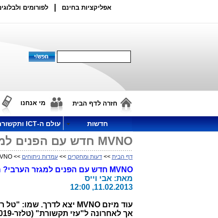
|
אפליקציות בחינם
לפורומים ולבלוגים
מי אנחנו
חזרה לדף הבית
חדשות
עולם ה-ICT ותקשורת
MVNO חדש עם הפנים למגזר הערבי? הצחקתם אותי!
דף הבית
>>
דעות ומחקרים
>>
עמדות ניתוחים
>> MVNO חדש עם הפנים למגזר הערבי? הצחקתם אותי!
MVNO
חדש עם הפנים למגזר הערבי? 
מאת: אבי וייס
11.02.2013, 12:00
עוד מיזם
MVNO
יצא לדרך. שמו: "טל ר
אך לאחרונה ל"עזי תקשורת" (טלזר-019) ולשלל ספקי ה-