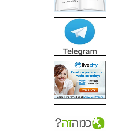
חשיפת חשד לשחיתות
הדומה לזו של "תיק
4000" אך בתחום
הסלולר -
כאן
חשיפת מה שלא
רוצים שתדעו בעניין
פריסת אנלימיטד
(בניחוח בלתי נסבל) -
כאן
חשיפה: איוב קרא
אישר לקבוצת סלקום
בדיוק מה שביבי אישר
ל-Yes ולבזק -
כאן
האם השר איוב קרא
היה צריך בכלל לחתום
על האישור, שנתן
לקבוצת סלקום? -
כאן
האם ביבי וקרא קבלו
בכלל תמורה עבור
ההטבות הרגולטוריות