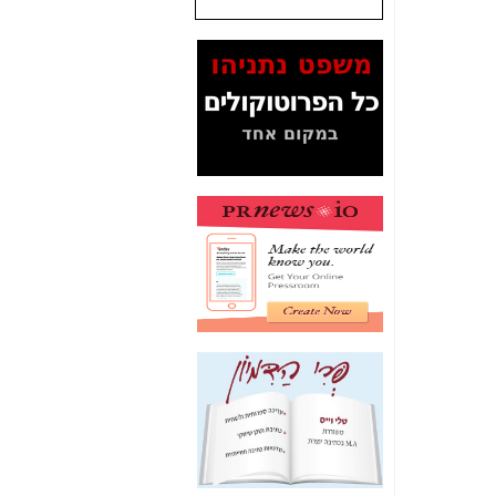
שנתנו לסלקום? -
כאן
המסמכים בנושא בזק-
Yes (תיק 4000)
מוכיחים "תפירת תיק"
לאיש הלא נכון! -
כאן
עובדות ומסמכים
המוסתרים מהציבור:
האם ביבי כשר
תקשורת עזר לקב'
בזק? -
כאן
מה מקור ה-Fake
News שהביא לתפירת
תיק לביבי והעלמת
החשודים הנכונים -
כאן
אחת הרגליים של "תיק
4000 התפור"
התמוטטה היום
בניצחון (כפול) של בזק
-
כאן
איך כתבות מפנקות