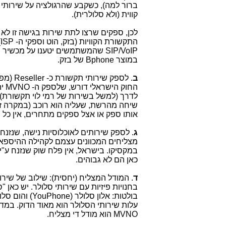
ברור למה), כשקבע שהרגולציה על שירותי 
קווית (ולא סלולרית).
לכן, ספקים שרצו לתת שירות בגישה זו לא 
התקשורת הקוויות (בזק, הוט וספקי ה-
ISP
)
SIP/VoIP
שהמשתמשים יטענו על מכשיר הס
במוצר
Bphone
של בזק.
ב
. לספק שירותי תקשורת כ-
Reseller
(מפי
החוק הישראלי דורש, שלספק ה-
MVNO
יה
לדרך (למשל בשירות של רמי לוי תקשורת).
שיחה מהרשת, שעליה הוא רוכב (במקרה זה,
אותו ספק או אצל ספקים מתחרים, אין כל י
ג
. לספק שירותים לאוכלוסיות נישה, שנזנח
מצליחים המכוונים עצמם לקהילה ההיספאנ
במקסיקו. בישראל, אין פלח שוק שנזנח ע"י
כאן הם לא גבוהים.
ד
. המודל המצליח (יחסית): שילוב של שירו
בחנויות פיזיות עם שירותי סלולר. יש כאן 
בולטות: אלון סלולר (
YouPhone
) והום סל
עלות שירותי הסלולר הוא מאוד הדוק. במדי
MVNO
הוא מודל די מצליח.