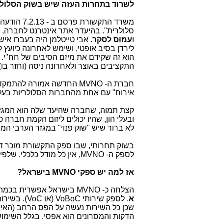
לשרוד בתחרות העזה שיש בשוק הסלולר
משרד התקשורת פרסם ב - 7.2.13 הודעה על מתן רישיון
סלולרית". בהיעדר אתר אינטרנט לחברה, 
ו
עמוס לסקר
. אבי טייטלמן היה בעברו אי
לירדן בסיב אופטי, ושימש לאחרונה כיועץ
הוא זה שקידם את מיזם הסיבים של חח"י.
התקציבים באוצר ולאחרונה ניסה (וחזר ב
חברת ה-
MVNO
החדשה אמורה להתמקד במ
אירוח" עם אחת מהחברות הסלולריות בעלו
קצת תמוה, שחברה שהיעד שלה הוא המגזר 
ובעלי הון, שהיו יכולים ליזום הקמת חברה 
לא ברור שיש "שוק פנוי" במגזר הערבי המ
בשוק תחרותי, שבו ספק התקשורת מוכר דק
לספק ה-
MVNO
, אין כל מודל כלכלי, שלפ
אז למה יש ספקי
MVNO
בישראל?
הצלחה כ-
MVNO
בישראל אפשרית בכמה 
א
. לספק שירותי
VoBoC
(או
VoC
). בשירו
שכן כל השירות נעשה על הפס הרחב (האינט
הדקות והמסרונים הוא אפסי, בגלל השימוש