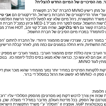
. מה הסיכויים של המיזם החדש להצליח?
MVNO
לחברת "טל רב תקשורת
עפ"י אתר הדירקטורים של החברות בישראל, הדירקטורים הם
אבי טי
ש משרד התקשורת, ניהל מיזם שלא יצא לפועל לחיבור הרשות הפלסטי
 לרשות החשמל. עמוס לסקר היה מנכ"ל
MED-1
וכיהן כמנכ"ל חברת 
 בחברה קשור גם
רמי בלניקוב
, שהיה מנכ"ל קווי זהב,
HOT
ואח"כ ממו
ו) להתמודד במכרז מיזם הסיבים של חברת החשמל.
גזר הערבי, שצרכיו שונים מהמגזר היהודי. על החברה לחתום "ה
ת התשתיות, והיא החלה במגעים עם כמה מהן, לאחר קבלת הרישיון.
הערבי אינה כוללת יזמים מהמגזר הערבי. במגזר הערבי יש מספיק י
כזו. אם הם לא עשו כך, כנראה שלא מצאו בסיס כלכלי ליוזמה כזו. בנוס
מתין לעוד
MVNO
.
ות ללקוחות הפרטיים במחיר יותר נמוך מהמחיר שהוא מוכר אותן דק
יו ספק ה-
MVNO
לא יפשוט את הרגל במסלול די ברור.
חלופות:
ת שכזה אין צורך לרכוש דקות (או מסרונים) מהספק הסלולרי עליו "רוכב
רנט) של הספק. בכל מדינות העולם, מדובר במודל די מוצלח. שכן, 
 בטכנולוגיות
VoIP
. אופציה זו "חוסלה" ע"י משרד התקשורת הישראלי 