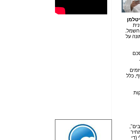
יטלמן
נית
החשמל.
נה על
סכם
זמים
ף, כלל
ות
ים",
שבוע טוב לכל
מחיר
הגולשים באשר
(די