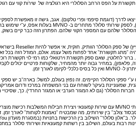
תקשורת על הפס הרחב הסלולרי היא רגולציה של שירות קווי עם רגול
יצאו לדרך (דוגמת סיפמי ופרי טלקום). אגב, גישה זו מאפשרת לספקיו
, לספק שירותי סלולר מתחרים ב-
MVNO
בעלות אפס, ע"י שימוש בת
לולר שלהם עם המספר הקווי שלהם. הפתרון הזה כבר קיים בשוק, 
ץ) של ספק הסלולר הוותיק. חוקית, אי אפשר להיות
Reseller
בישראל,
יה "מתג תקשורת" אחד לפחות משל עצמו. אולם, המודל הזה בכל זא
 ברור לחלוטין, שאם ספק תקשורת וירטואלי כמו רמי לוי תקשורת רוכ
 פלאפון), במחיר גבוה יותר מהמחיר, שלקוחות פרטיים יכולים לקבל
תרון ל-
MVNO
ואין כל בסיס כלכלי לקיומו לאורך זמן.
ו ע"י ספקי הסלולר הקיימים. זה נפוץ בעולם, למשל: בארה"ב יש ספקי
ית, שמעוניינת בעיקר לשוחח עם בני המשפחה במרכז ודרום אמריקה
 חברות הסלולר (גם לא המגזר הערבי או המגזר החרדי). כך, שסיכויי
תי
MVNO
עם שירות קמעונאי ויצירת חבילות המשלבות רכישת מוצרי
"סבסוד צולב" בין שירותים, מה שמבטיח "נאמנות לקוחות" לאורך זמן. 
ולר. ב"אלון סלולר" השילוב בין הרכישות בחנויות (במסגרת מועדון
You
נות רבות בעולם, השילוב בין רשתות קמעונאיות ושירותי סלולר במתכ