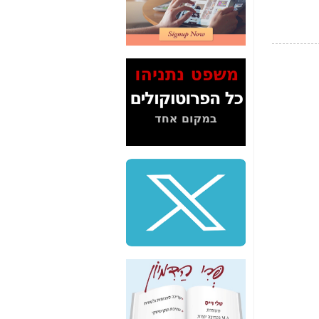
2" על תעלולי השר
משה כחלון -
כאן
המשך חשיפת הבלוף
ששמו "מהפיכת
הסלולר" ואיך מסרסים
את הנתונים לציבור -
כאן
סיכום ביקור בסיליקון
ואלי - למה 3 הגדולות
משקיעות ומפתחות
באותם תחומים -
כאן
שלמה פילבר (עד
לאחרונה מנכ"ל משרד
התקשורת) - עד
מדינה? הצחקתם
אותי! -
כאן
"יש אפליה בחקירה"?
חשיפה: למה השר
משה כחלון לא נחקר
עד היום? -
כאן