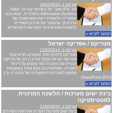
פורסם ב: 19/02/2014
חב' IFN מקב' יעל בשיתוף עם חב' Adlib
Information Systems ההולנדית, יקימו עבור
הספרייה הלאומית רשת ממוחשבת של
ארכיונים, שתשמר את ארכיון הספרייה
הלאומית ואת ארכיוני המורשת הישראליים.
המשך לקרוא »
מטריקס / אפריקה ישראל
פורסם ב: 12/02/2014
מטריקס פיתחה אתר אינטרנט חדש עבור
אפריקה ישראל הכולל מידע נרחב על פרויקטי
הבנייה של החברה לצד נתונים על דירות
למכירה, שמתעדכנים בזמן אמת באמצעות
ממשק למערכות התפעוליות של החברה, ע"ג
2013 SharePoint.
המשך לקרוא »
בינת ישום מערכות / הלשכה המרכזית
לסטטיסטיקה
פורסם ב: 11/02/2014
בינת ישום מערכות תשדרג את חוות השרתים