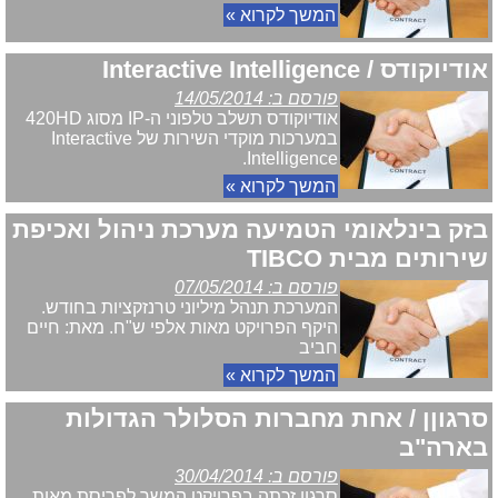
המשך לקרוא »
אודיוקודס / Interactive Intelligence
פורסם ב: 14/05/2014
אודיוקודס תשלב טלפוני ה-IP מסוג 420HD
במערכות מוקדי השירות של Interactive
Intelligence.
המשך לקרוא »
בזק בינלאומי הטמיעה מערכת ניהול ואכיפת
שירותים מבית TIBCO
פורסם ב: 07/05/2014
המערכת תנהל מיליוני טרנזקציות בחודש.
היקף הפרויקט מאות אלפי ש"ח. מאת: חיים
חביב
המשך לקרוא »
סרגוןן / אחת מחברות הסלולר הגדולות
בארה"ב
פורסם ב: 30/04/2014
סרגון זכתה בפרויקט המשך לפריסת מאות