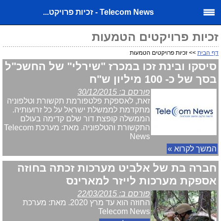
Telecom News - זכיות פרויקט...
זכיות פרויקטים הטמעות
דף הבית
>> זכיות פרויקטים הטמעות
סיסקו ובינת זכו במכרז "שירלי" של החשכ"ל
בסך של כ- 100 מיליון ש"ח
פורסם ב: 30/12/2015
זאת, לאספקת פלטפורמת תקשורת וטלפוניה
מתקדמת לממשלת ישראל על כל זרועותיה.
הממשלה קופצת דור שלם קדימה בעולם
התקשורת והטלפוניה. מאת: מערכת Telecom
News
המשך לקרוא »
חברה בת של אלביט מערכות זכתה בחוזה
אספקת מערכות לייזר למארינס
פורסם ב: 22/03/2015
החוזה הוא עד מרץ 2020. מאת: מערכת
Telecom News