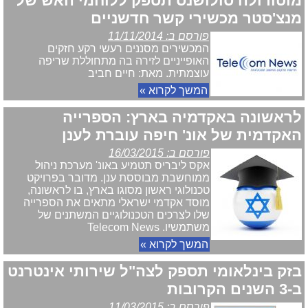
מוטורולה סולושנס תספק ללוחמי האש של
מנצ'סטר מכשירי קשר חדשניים
פורסם ב: 11/11/2014
המכשירים מסננים רעשי רקע חזקים
האופייניים לזירה בה מתחוללת שריפה
עוצמתית. מאת: חיים חביב
המשך לקרוא »
לראשונה באקדמיה בארץ: הספרייה
האקדמית של אונ' חיפה עוברת לענן
פורסם ב: 16/03/2015
אקס ליבריס תטמיע באונ' מערכת ניהול
ממוחשבת מבוססת ענן. מדובר בפרויקט
טכנולוגי ראשון מסוגו בארץ, בו לראשונה,
מוסד אקדמי ישראלי מתאים את הספרייה
שלו לצרכים הטכנולוגיים המשתנים של
משתמשיו. Telecom News
המשך לקרוא »
בזק בינלאומי תספק לצה"ל שירותי אינטרנט
ב-3 השנים הקרובות
פורסם ב: 11/03/2015