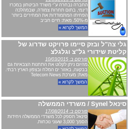
החברה נבחרה ע"י משרד הביטחון במכרז
דינמי, בתום תחרות צמודה, שבמהלכה
הפחיתו המתמודדות את המחירים ביותר
מ-50%. מאת: חיים חביב
המשך לקרוא »
גלי צה"ל ובזק סיימו פרויקט שדרוג של
קליטת שידורי גל"צ וגלגלצ
פורסם ב: 10/03/2015
מהיום ניתן לקלוט את התחנות הצבאיות גם
בבקעה, באזור ים המלח ובצפון הארץ רבתי.
מאת: מערכת Telecom News
המשך לקרוא »
סינאל Synel / משרדי הממשלה
פורסם ב: 17/08/2014
סינאל תספק לכל משרדי הממשלה ויחידות
הסמך 3,000 שעוני נוכחות.
המשך לקרוא »