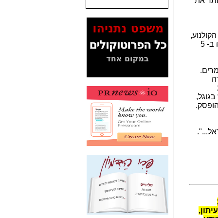
ותר את
שנתנו לסלקום? -
כאן
המסמכים בנושא בזק-
Yes (תיק 4000)
קולנוע,
מוכיחים "תפירת תיק"
, והתחזית צדקה ב- 5
לאיש הלא נכון! -
כאן
עובדות ומסמכים
רים.
המוסתרים מהציבור:
ה
האם ביבי כשר
תקשורת עזר לקב'
בגוגל,
בזק? -
כאן
הופסק.
מה מקור ה-Fake
News שהביא לתפירת
...".
תיק לביבי והעלמת
החשודים הנכונים -
כאן
אחת הרגליים של "תיק
4000 התפור"
התמוטטה היום
בניצחון (כפול) של בזק
-
כאן
יתון,
איך כתבות מפנקות