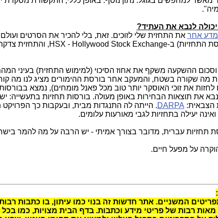
תר מאשר למחפשים בגוגל. נתון נוסף: באופן כללי, התקשורת מסקרת י
יה".
 יכולה לנבא את העתיד?
מדע אחר
את התחזית שלי לזוכים. זאת, בלי להכיר את הסרטים ועולם ה
ת התחזיות) ב-
HSX - Hollywood Stock Exchange
סכום ההשקעה משקף את אחוז הסיכוי (למימוש התחזית) בעיני המהמ
 מה שקורה בשטח, והמעקב אחר בורסת ההימורים מציג לנו מה קור
לחזות את זוכי האוסקר יותר טוב מכל פאנל מומחים), נמצא בבורסות
נבא את תוצאות הבחירות באופן מעולה. בורסות תחזיות בתעשייה: יש 
 הצבאית:
DARPA
. הייתה לה התנגדות מבית, ובעקבות כך הפרויקט 
אינה יעילה בתחזיות לגבי מאורעות עלומים.
 תחזיות עברית, מדובר בצורך אמיתי - יש הרבה על מה להמר בישראל
וקרה על מפעל חיים.
יטים המשניים. אתר חדשות זה בנוי כמו עיתון, בו כתבות רבות
אות רבות של פריטי מידע וכתבות. בדף הבית מצויות, כמו בכל ע