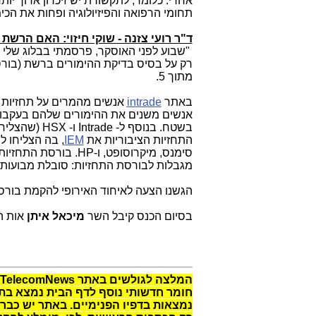
אחרי. כלומר, לתקשורת יש זיכרון ארוך יו
תחומי הרפואה והפיזיולוגיה ופחות את הכימ
ד"ר רועי צזנה - שוקי חיזוי: האם הרשת
"שבוע לפני האוסקר, פרסמתי בבלוג שלי
רק על בסיס בדיקת ההימורים ברשת (בורס
מתוך 5.
באתר
intrade
אנשים מהמרים על תחזיות ו
אנשים משנים את ההימורים שלהם בעקבות
בשטח. בנוסף ל-
Intrade
ו-
HSX
(שהצליח 
התחזיות הציבוריות את
IEM
, בה הצליחו ל
סימנס, מיקרוסופט, ו-
HP
. בורסת התחזיות
מגבלות לבורסת התחזיות: סובלת מבועות ו
הגשנו הצעה לאיחוד האירופי להקמת בורסת
בסיום הכנס קיבל השר
מיכאל איתן
אות ה
המלצה לגולשים באתר TelecomNews:
חומר חדשותי נוסף לדף הבית נמצא בתפר
נמצאות בדפיו הפנימיים. באתר יש כבר מ