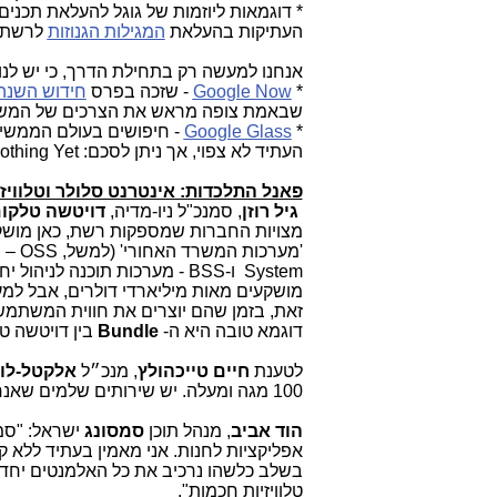
* דוגמאות ליוזמות של גוגל להעלאת תכני
העתיקות בהעלאת
המגילות הגנוזות
לרשת.
אנחנו למעשה רק בתחילת הדרך, כי יש לנו
*
Google Now
- שזכה בפרס
חידוש השנה
שבאמת צופה מראש את הצרכים של המש
*
Google Glass
- חיפושים בעולם הממשי ב
העתיד לא צפוי, אך ניתן לסכם:
othing Yet
פאנל התלכדות: אינטרנט סלולר וטלוויז
גיל רוזן
, סמנכ"ל ניו-מדיה,
דויטשה טלקו
מצויות החברות שמספקות רשת, כאן מושקע
'מערכות המשרד האחורי' (למשל,
OSS
– מ
System
ו-BSS - מערכות תוכנה לניהול יחסי לקוחות,
מושקעים מאות מיליארדי דולרים, אבל למ
זאת, בזמן שהם יוצרים את חווית המשתמש 
דוגמא טובה היא ה-
Bundle
בין דויטשה ט
לטענת
חיים טייכהולץ
, מנכ״ל
אלקטל-לו
100 מגה ומעלה. יש שירותים שלמים שאנחנו
הוד אביב
, מנהל תוכן
סמסונג
ישראל: "סמס
אפליקציות לחנות. אני מאמין בעתיד ללא 
בשלב כלשהו נרכיב את כל האלמנטים יחד,
טלוויזיות חכמות".