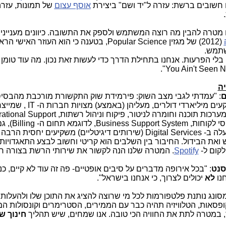
ם חשובים ברשת: עזרה ל"יד ושם" ביצירת
אוסף עצום
של תמונות, עזר
 מטרה להבין מה רוצה המשתמש ולספק את התשובה. כיוונים מעניינים
(2012) של מגזין
Popular Science
, בטענה כי הוא העוזר האישי הראש
תמש.
לי הפרעות. אנחנו בתחילת הדרך כדי לעשות זאת נכון. מה עוד טומן
.
"You Ain't Seen N
יה
ם
: "עמדתי לגבי מצב השוק: פירמידת שוק התקשורת מורכבת מהבסיס
ים מיליארדי דולרים, מעליהן (באמצע) מצויות חברות ה-
IT
, שמייצר
ערכות תוכנה וחומרה לניטור, פיקוח וניהול רשתות,
ational Support
Business Support System
, לדוגמא תחום ה-
Billing
), ג
עלה ב-
Digital Services
(שירותים דיגיטליים) משקיעים יחסית הרבה 
ואת הבידול. החיבור בין השלבים הוא קריטי וחשוב לבצע התאגדויות
לקום ל-
Spotify
. המטרה שלנו הנה לקשור את שירותי הרשת בצורה ח
סנט
: "בכל אירופה מדברים על סיבים אופטיים- פה זה עוד לא קיים, כנ
לא
יכולים לצרוך, כי אנחנו בישראל".
ונג נותנת פלטפורמות לכל מי שרוצה להציג את התוכן שלו ולהעלות
קופסאות, הטלוויזיה תהיה כבר עם הממירים, הסטרימרים וקונסולות ה
 במטרה לתת את החוויה הכי טובה. אנו שמחים, שיש תהליך
חינוך ש