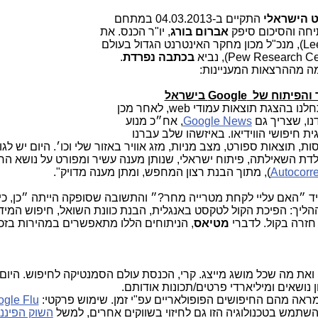
ט הישראלי
התקיים ב-04.03.2013 במתחם
יחה והסיכום סיפק
אברום בורג
, יו"ר הכנס. את
Le
), מנכ"ל מכון מחקר האינטרנט הגדול בעולם
Pew Research Cent
), נביא
בכתבה נפרדת
.
מה מההרצאות המעניינות:
של Google בישראל
לנו בהצגת תוצאות עמודי
web
, לאחר מכן
Google News
, אח״כ מנוע
ת חיפושי הווידיאו. באיזשהו שלב עברנו
, תוצאות ספורט, מצב מניות, מזג אוויר באזור שלי וכו׳. היום יש לגו
קלדת השאילתה, פיתוח ישראלי, שנותן מענה עשיר ומפורט על נושא הח
Autocorre
), מתוך הבנת רצון המחפש, ומתן מענה מדויק".
יד ״האם עליי לקחת מטרייה מחר?״ והתשובה שסופקה הייתה ״כן, כי
ההליך: הפיכת הקול לטקסט באנגלית, הבנת כוונת השואל, חיפוש המיד
זרה בקול. לדברי
מטיאס
, הניתוחים הללו מתאפשרים במהירות בזכ
 ואת מה שכל מושג מייצג. קרי, הכנסת עולם הסמנטיקה לחיפוש. היום 
מראה מהם החיפושים הפופולאריים עפ"י זמן. שימוש פרקטי:
gle Flu
להשתמש בטכנולוגיה הזו גם לחיזוי בשווקים אחרים, למשל
השוק הפיננ