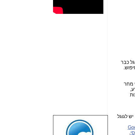
גל כבר
יפוש.
 מחר
ע,
ות
יש לגוגל
שבוע טוב לכל
Goo
הגולשים באשר
סי
.
הם!!!