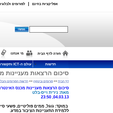
|
אפליקציות בחינם
לפורומים ולבלוגים
מי אנחנו
חזרה לדף הבית
חדשות
עולם ה-ICT ותקשורת
סיכום הרצאות מעניינות מ
דף הבית
>>
פורומים וביטקוין
>>
חדשות הפורומים והבלו
סיכום הרצאות מעניינות מכנס האינטרנט השנתי 2013 של איגוד הא
מאת: נירית וייס-בלט
04.03.13, 23:50
במוקד: גוגל, ממים פוליטיים, פשעי סייב
ללמידת התעניינות הציבור במדע.