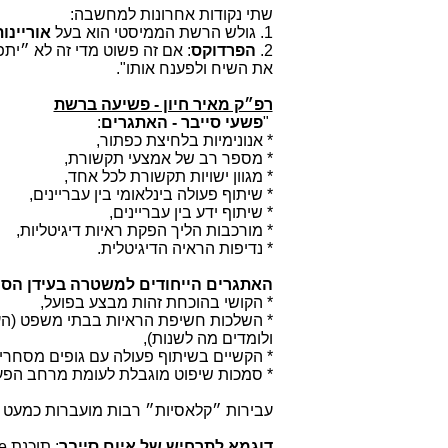
שתי נקודות אחרונות למחשבה:
1. גולש הרשת הממיסטי הוא בעל
אוריינו
2.
הפרדוקס
: אם זה פשוט מדי זה לא ״ית
את השיח ולפענח אותו".
רפ״ק מאיר חיון - פשיעה ברשת
"
פשעי סייבר - האתגרים
:
* אנונימיות בלחיצת כפתור,
* מספר רב של אמצעי תקשורת,
* מגוון ישויות תקשורת לכל אחד,
* שיתוף פעולה בינלאומי בין עבריינים,
* שיתוף ידע בין עבריינים,
* מורכבות הליך הפקת ראיות דיגיטליות,
* נדיפות הראיה הדיגיטלית.
האתגרים הייחודים למשטרה בעידן הסי
* הקושי בהוכחת זהות מבצע בפועל,
* השלכות חשיפת הראיות בבתי משפט (הע
ולומדים מה לשנות),
* הקשיים בשיתוף פעולה עם גופים מסחרי
* סמכות שיפוט מוגבלת לעומת מרחב הפעול
עבירות ״קלאסיות״ רבות מועברות כמעט לל
דוגמא לתרחיש של איום סייבר
: תוכנת
e