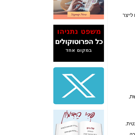
2" על תעלולי השר
משה כחלון -
כאן
לייצר
המשך חשיפת הבלוף
ששמו "מהפיכת
הסלולר" ואיך מסרסים
את הנתונים לציבור -
כאן
סיכום ביקור בסיליקון
ואלי - למה 3 הגדולות
משקיעות ומפתחות
באותם תחומים -
כאן
שלמה פילבר (עד
לאחרונה מנכ"ל משרד
התקשורת) - עד
ת,
מדינה? הצחקתם
אותי! -
כאן
"יש אפליה בחקירה"?
חשיפה: למה השר
טית.
משה כחלון לא נחקר
עד היום? -
כאן
ה.