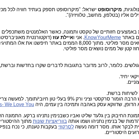
לוגיות,
מיקרוסופט
ישראל: "מיקרוסופט תספק בעתיד חוויה לכל מכש
 אליו (בטלפון, מחשב, טלוויזיה)".
 באמצעים חזותיים של טקסט ותמונה, כאשר האלמנטים משתכפלים וי
ים באתר
KnowYourMeme
. אני ו
איילת עוז
(דוקטורנטית מאוניברסיט
הארוורד) החלטנו לחקור את הממים, שנושאים מסר פוליטי. מתוך 8,000 הממים באתר חיפשנו את אלו המתוי
 הדופן, שדווקא עסק באהבה ותמיכה בין עמים, היה
ns- We Love You
נת החיבוק בין גלעד שליט ואביו כשבנימין נתניהו ברקע. התמונה הז
 הדמות של בנימין נתניהו ושמו אותה
בווריאציות שונות
מתוך ההיסטורי
תית לבקר אותו. מסר דומה נעשה
לסרקוזי
בעקבות טענתו, כי נכח בנפי
ועים היסטוריים.