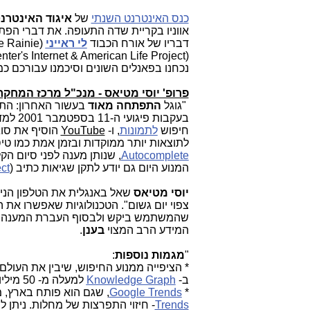
כנס האינטרנט השנתי
של
איגוד האינטרנ
אווניו בקריית שדה התעופה. את דברי הפת
דבריו של אורח הכבוד
לי ראייני
(
e Rainie
er's Internet & American Life Project
(
נכחנו בפאנלים השונים וסיכמנו עבורכם כ
פרופ' יוסי מטיאס - מנכ"ל מרכז המחקר והפיתוח 
"גוגל
התפתחה מאוד
בעשור האחרון: התח
בעקבות פיגועי ה-11 בספטמבר 2001 למדנו, שצריך גם
חיפוש
לתמונות
, ו-
YouTube
הוסיף את סוגי
לתוצאות יותר ממוקדות ובזמן אמת כמו טיסות
Autocomplete
, שנותן מענה לפני סיום ה
המנוע היום גם יודע לתקן שגיאות כתיב (
ct
יוסי מטיאס
שאל באנגלית את הטלפון הני
צפוי יום גשום". הטכנולוגיות שאפשרו את 
שהמשתמש ביקש ולבסוף העברת המענה ח
המידע הרב המצוי
בענן
.
"
מגמות נוספות
:
* הציפייה ממנוע החיפוש, שיבין את העולם
ב-
Knowledge Graph
למעלה מ- 50 מיליון נושאים ומיליארדי פרטים/תכונות אודותם.
*
Google Trends
, שגם הוא פותח בארץ, 
Trends
- חיזוי התפרצות של מחלות. ניתן 