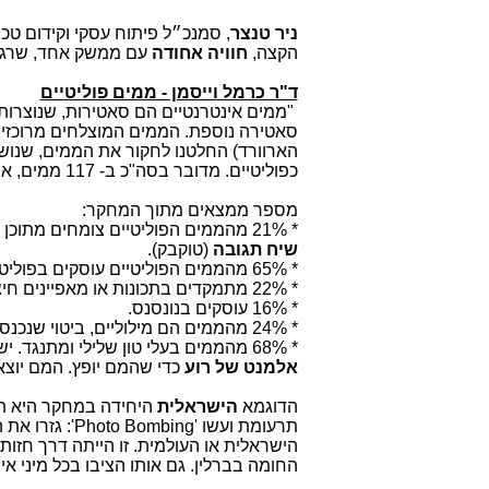
ניר טנצר
, סמנכ״ל פיתוח עסקי וקידום טכנו
הקצה,
חוויה אחודה
עם ממשק אחד, שרגילים
ד"ר כרמל וייסמן - ממים פוליטיים
"ממים אינטרנטיים הם סאטירות, שנוצרות
סאטירה נוספת. הממים המוצלחים מרוכז
כפוליטיים. מדובר בסה"כ ב- 117 ממים, אחוז קטן של ממים נושאים מסר פוליטי.
מספר ממצאים מתוך המחקר:
* 21% מהממים הפוליטיים צומחים מתוכן גולשים. כלומר, לרוב מדובר בתגובות לדברים שקרו בחדשות וברשת, מעין
שיח תגובה
(טוקבק).
* 65% מהממים הפוליטיים עוסקים בפוליטיקאי יחיד.
* 22% מתמקדים בתכונות או מאפיינים חיצוניים.
* 16% עוסקים בנונסנס.
* 24% מהממים הם מילוליים, ביטוי שנכנס לשיחות ברשת.
* 68% מהממים בעלי טון שלילי ומתנגד. יש הרבה הומור סרקסטי וציני ורק 9% בעלי טון חיובי/תומך. למעשה צריך
אלמנט של רוע
כדי שהמם יופץ. המם יוצא
הדוגמא
הישראלית
היחידה במחקר היא תמו
תרעומת ועשו '
Photo Bombing
': גזרו את
הישראלית או העולמית. זו הייתה דרך חזו
החומה בברלין. גם אותו הציבו בכל מיני איר