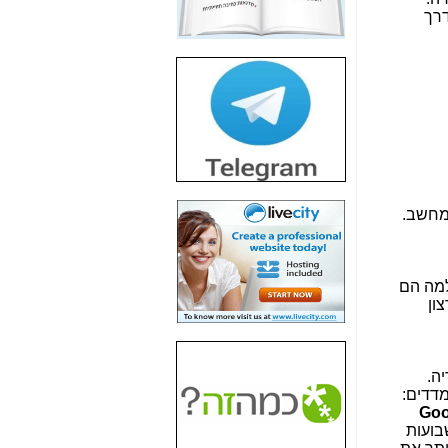
דרך
חשיפת חשד לשחיתות
הדומה לזו של "תיק
4000" אך בתחום
הסלולר -
כאן
חשיפת מה שלא
רוצים שתדעו בעניין
פריסת אנלימיטד
(בניחוח בלתי נסבל) -
כאן
 מחשב.
חשיפה: איוב קרא
אישר לקבוצת סלקום
בדיוק מה שביבי אישר
ל-Yes ולבזק -
כאן
למה הם
ון
האם השר איוב קרא
היה צריך בכלל לחתום
על האישור, שנתן
לקבוצת סלקום? -
כאן
 במדיה.
מדדים:
האם ביבי וקרא קבלו
Goo
בכלל תמורה עבור
בועות
ההטבות הרגולטוריות