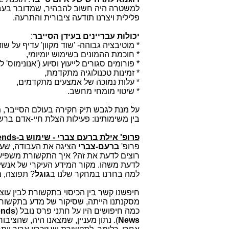
למשטרה היה חשוב להבהיר, שמדובר בעבי
פלילית ויצרנו תודעה ציבורית והתרעה.
יכולות עבריינים בעידן הסייבר
:
* מוטיבציה גבוהה- 'שוד מקוון' עדיף על שוד 
* חוכמת ההמונים בשימוש יומיומי,
* פורומים סגורים לייעוץ וסיוע ('אנונימוס' ל
* זמינות טכנולוגיה מתקדמת,
* עלות נמוכה של אמצעים מתקדמים,
* שיטוי מומחי מחשב.
על מנת לגבש תיק חקירה בעולם הסייבר, 
בין משימותינו: פעילות הצלת חיי-אדם ברשת
פרופ' אילת ברעם צברי - שימוש ב-
ends
פרופ'
ברעם-צברי
הציגה את העבודה, שע
רוצים לדעת את זה? איך התקשורת משפיע
לדעת משהו. מקור המידע העיקרי של אנשי
למה בחרנו במחקר שלנו ב
גוגל
?
תפוצה, מ
מסקנתנו הייתה, שסיקור של מדע בתקשורת 
כמה חיפושים היו על חתני פרס נובל (
ends
News
). נתון מעניין, שמצאנו היה, שהצ