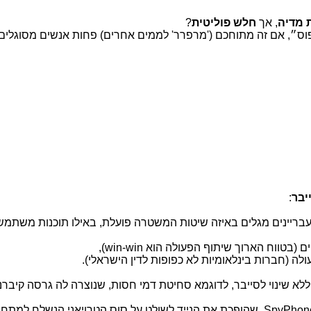
ת מדיה
, אך
חלש פוליטית
?
פוס״, אם זה מתוחכם ('מרפרר' לממים אחרים) פחות אנשים מסוגלים 
יבר
:
בריינים מגלים באיזה שיטות המשטרה פועלת, באילו תוכנות משתמש
ים (בטווח הארוך שיתוף הפעולה הוא
win-win
),
ה (חברות בינלאומיות לא כפופות לדין הישראלי).
א שינוי לסייבר, לדוגמא סחיטת דמי חסות, שנוצרה לה גרסה קיברנ
SpyPhon
, שהופכת את הנייד לשולט על סוס הטרויאני הנשלח למתחר