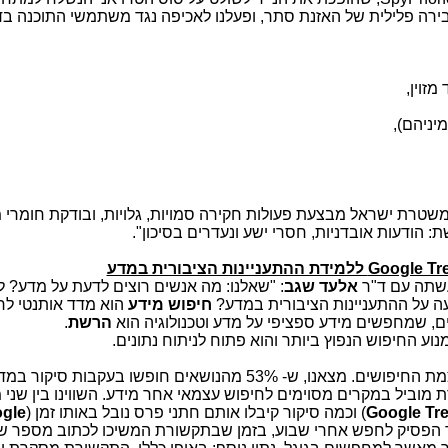
רה פלילית של האזנת סתר, ופעלנו לאכיפה נגד משתמשי התוכנה ב
מזוין,
מיניהם),
משטרת ישראל מבצעת פעולות חקירה סמויות, גלויות, ובודקת חומרי
: הודעות אובדניות, חסרי ישע ונעדרים בסיכון".
Google Tr
ללמידת ההתעניינות הציבורית במדע
שתה עם ד"ר
אלעד שגב
: "שאלנו: מה אנשים רוצים לדעת על מדע? 
ה על ההתעניינות הציבורית במדע?
חיפוש מידע
הוא מדד אותנטי לרצ
ם, שמחפשים מידע ספציפי על מדע וטכנולוגיה הוא
הרשת
.
נוע החיפוש הנפוץ ביותר והוא
פתוח לניתוח נתונים.
חיפשנו קשר בין הכיסוי בתקשורת לבין עוצמת החיפושים. מצאנו, ש- 53% מהנושאים חופשו בעקבות סיקור
מוביל במקרים מסוימים לחיפוש עצמאי אחר מידע. השווינו בין שני 
Google Tr
) וכמה סיקור קיבלו אותם חתני פרס נובל באותו זמן (
gle
יבור הפסיק לחפש אחרי שבוע, בזמן שבתקשורת המשיכו לכתוב מספר ש