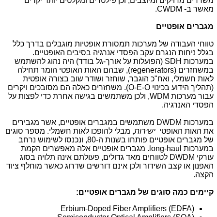
משדרים מדויקים ומיוצבים, וכן פילטרים ומקלטים יותר יקרים
מאשר ב-
CWDM
.
מגברים אופטיים
טווחי העבודה של מערכות תמסורת אופטיות מוגבלים בדרך כלל
בגלל ניחות הנגרם עקב הפסדי אנרגיה בסיבים האופטיים.
במערכות
SDH
(הפועלות על אורך-גל בודד) היה נהוג להשתמש
במשחזרים
(regenerators)
, שבהם האות האופטי הומר תחילה
לאות חשמלי, ואח"כ הוגבר, שוחזר ושודר שוב בצורה אופטית
(תהליך הידוע בכינוי
O-E-O
). משחזרים כאלה הם מסובכים ויקרים
עבור מערכות
WDM
, ולכן משתמשים בגישה אחרת כדי לפצות על
הפסדי האנרגיה.
במערכות
DWDM
משתמשים במגברים אופטיים, אשר מגבירים
את האות האופטי
ישירות
, מבלי להופכו לאות חשמלי. מספר סוגים
של מגברים אופטיים פותחו בשנות ה-80, ונכנסו לשימוש נרחב
במערכות
long-haul
. מגברים אופטיים אלה מאפשרים הקמת
עורקי
DWDM
לטווחים מאד גדולים, פעולתם אינה תלויה בסוג
האפנון או קצב השידור ולכן אינם דורשים שדרוג כאשר מוחלף ציוד
הקצה.
קיימים כמה סוגים של מגברים אופטיים:
Erbium-Doped Fiber Amplifiers (EDFA)