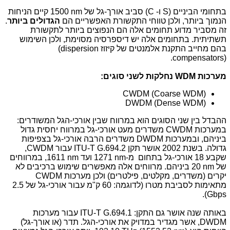
בתחומי הביניים (
S
ו-
C
) סביב אורך-גל של
1500 nm
קיים הניחות
הנמוך ביותר, ולכן טווחי התקשורת האפשריים הם
הגדולים ביותר
.
זה מסביר מדוע תחומים אלה הם הנפוצים ביותר לתקשורת
תשתיתית. בתחומים אלה יש דיספרסיה מסוימת, ולכן השימוש
בהם מחייב התקנת אלמנטים של קיזוז
(dispersion
.
compensators)
מערכות
WDM
נחלקות לשני סוגים:
CWDM (Coarse WDM)
DWDM (Dense WDM)
ההבדל בין שני הסוגים הוא במרווח שבין אורכי-הגל המשודרים:
במערכות
CWDM
משדרים מעט אורכי-גל במרווח יחסית גדול
ביניהם, ובמערכות
DWDM
משדרים הרבה אורכי-גל בצפיפות
גדולה. בשנת 2002 אושר תקן
ITU-T G.694.2
עבור
CWDM
,
שקבע 18 אורכי-גל בתחום מ-
1271 nm
ועד
1611 nm
, במרווחים
של
20 nm
ביניהם. מרווחים אלה מאפשרים שימוש ברכיבים לא
יקרים (משדרים, מקלטים, פילטרים) ולכן מערכות
CWDM
מתאימות לסביבת מטרו (לדוגמה: 60 ק"מ עבור אורכי-גל של
2.5
).
Gbps
באותה שנה אושר גם התקן:
ITU-T G.694.1
עבור מערכות
DWDM
, אשר מגדיר במדויק את אורכי-הגל. תדר (או אורך-גל)