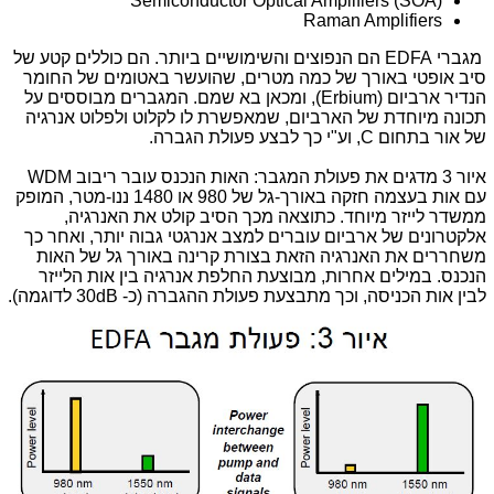
Semiconductor Optical Amplifiers (SOA)
Raman Amplifiers
מגברי
EDFA
הם הנפוצים והשימושיים ביותר. הם כוללים קטע של
סיב אופטי באורך של כמה מטרים, שהועשר באטומים של החומר
הנדיר ארביום
(Erbium)
, ומכאן בא שמם. המגברים מבוססים על
תכונה מיוחדת של הארביום, שמאפשרת לו לקלוט ולפלוט אנרגיה
של אור בתחום
C
, וע"י כך לבצע פעולת הגברה.
איור 3 מדגים את פעולת המגבר: האות הנכנס עובר ריבוב
WDM
עם אות בעצמה חזקה באורך-גל של 980 או 1480 ננו-מטר, המופק
ממשדר לייזר מיוחד. כתוצאה מכך הסיב קולט את האנרגיה,
אלקטרונים של ארביום עוברים למצב אנרגטי גבוה יותר, ואחר כך
משחררים את האנרגיה הזאת בצורת קרינה באורך גל של האות
הנכנס. במילים אחרות, מבוצעת החלפת אנרגיה בין אות הלייזר
לבין אות הכניסה, וכך מתבצעת פעולת ההגברה (כ-
30dB
לדוגמה).