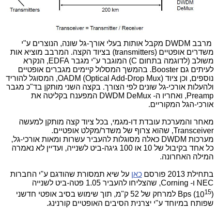
מרבב
DWDM
מקבל אותות בעלי אורך-גל שונה, הנוצרים ע"י
משדרים אופטיים
(transmitters)
בציוד הקצה. המרבב מוציא אות
משולב (לדוגמה בתחום
C
) המוגבר ע"י מגבר
EDFA
, הנקרא
לעיתים גם
Booster
. בהמשך המסלול קיימים מגברים אופטיים
נוספים, וכן ציוד
OADM (Optical Add-Drop Mux)
, המסוגל להוריד
ולהעלות אורכי-גל שונים לפי הצורך. בקצה השני מותקן בד"כ מגבר
Preamp
, ואחריו ה-
DWDM DeMux
המפענח בקליטה את
אורכי-הגל המקוריים.
מאחר והמערכת עובדת דו-מגמי, בכל ציוד קצה מותקן למעשה
Transceiver
, שהוא צרוף של משדר/מקלט אופטיים.
מערכות
DWDM
כאלה מסוגלות להעביר עשרות ומאות אורכי-גל,
כל אחד בקיבול של 10 או 100 גיגה-ביט לשנייה, ועדיין לא נאמרה
המילה האחרונה.
בתחילת 2013 פורסם
כאן
על שיא תמסורת שהודגם ע"י החברות
NEC
ו-
Corning
, שהצליחו להעביר
1.05
פטה-ביט לשנייה
15
(
10
)
Bps
למרחק של 52 ק"מ, תוך שימוש בסיב אופטי חדשני
שפותח במיוחד ע"י יצרנית הסיבים האופטיים קורנינג.