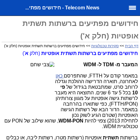
Telecom News - חידושים מפתי...
חידושים מפתיעים ברשתות תשתית
אופטיות (חלק א')
דף הבית
>>
סקירות טכנולוגיות
>> חידושים מפתיעים ברשתות תשתית אופטיות (חלק א')
חידושים מפתיעים ברשתות תשתית אופטיות
(חלק
א
')
המעבר מ-
TDM
ל-
WDM
במאמר קודם על
FTTH
, שהתפרסם
כאן
לאחרונה, תוארה הדרישה ההולכת וגדלה
לרוחב סרט, שמתבטאת בגידול של
פי
10
בכל 5 עד 6 שנים. התוצאה היא מעבר
לרשתות גישה אופטיות על מגוון צורותיהן
(FTTH/PON)
, כפי שתוארו בהרחבה
במאמר. הדור הבא של רשתות הגישה
האופטיות (שטרם הגיע לשוק נכון
לתחילת 2013) צפוי להיות
WDM-PON
, שהוא שילוב של
PON
עם
טכנולוגיית
WDM
.
ברשתות
תשתית
אופטיות (רשתות מטרו, רשתות ליבה, או כבלים