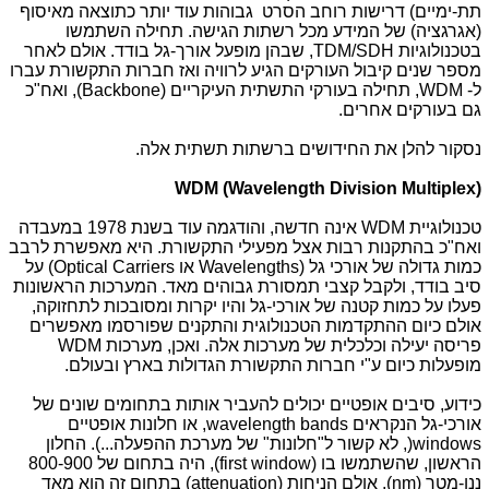
תת-ימיים) דרישות רוחב הסרט גבוהות עוד יותר כתוצאה מאיסוף
(אגרגציה) של המידע מכל רשתות הגישה. תחילה השתמשו
בטכנולוגיות
TDM/SDH
, שבהן מופעל אורך-גל בודד. אולם לאחר
מספר שנים קיבול העורקים הגיע לרוויה ואז חברות התקשורת עברו
ל-
WDM
, תחילה בעורקי התשתית העיקריים
(Backbone)
, ואח"כ
גם בעורקים אחרים.
נסקור להלן את החידושים ברשתות תשתית אלה.
WDM (Wavelength Division Multiplex)
טכנולוגיית
WDM
אינה חדשה, והודגמה עוד בשנת 1978 במעבדה
ואח"כ בהתקנות רבות אצל מפעילי התקשורת. היא מאפשרת לרבב
כמות גדולה של אורכי גל
Wavelengths)
או
Optical Carriers
) על
סיב בודד, ולקבל קצבי תמסורת גבוהים מאד. המערכות הראשונות
פעלו על כמות קטנה של אורכי-גל והיו יקרות ומסובכות לתחזוקה,
אולם כיום ההתקדמות הטכנולוגית והתקנים שפורסמו מאפשרים
פריסה יעילה וכלכלית של מערכות אלה. ואכן, מערכות
WDM
מופעלות כיום ע"י חברות התקשורת הגדולות בארץ ובעולם.
כידוע, סיבים אופטיים יכולים להעביר אותות בתחומים שונים של
אורכי-גל הנקראים
wavelength bands
, או חלונות אופטיים
windows
)
, לא קשור ל"חלונות" של מערכת ההפעלה...). החלון
הראשון, שהשתמשו בו
(first window)
, היה בתחום של 800-900
ננו-מטר
(nm)
, אולם הניחות (
attenuation
) בתחום זה הוא מאד