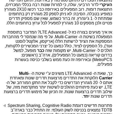
מתוצאות המכרזים לתחום 800 מה"ץ באירופה, תחום הפריסה
העיקרי
לדור הרביעי, עולה, כי למרות שונות רבה בכללי המכרזים,
התוצאות דומות. רוב המפעילים באירופה כבר רכשו 2X10 מגהרץ
כמופיע בטבלה. הסיבה: לא ניתן
לספק 20 מגהרץ רק בתחומים
שמתחת ל- 1 ג'יגהרץ. זה ברור כשמש, שאין שם מספיק תדרים
פנויים ולכן מספקים 10 מגהרץ למפעיל לכל ערוץ בתחומים הללו.
אז איך מגיעים בצורה כזו ל- LTE Advanced? המדובר בתוספת
המופעלת בשיטת ה- Multi-Carrier. על פי מה שנמסר לי מהחברות
המספקות את הציוד לרשתות הללו (אריקסון, אלקטל לוסנט
ועוד), כל הספקים לציוד, כולל כמעט כל יצרני המכשירים ללקוחות,
הולכים ל- Multi-Carrier. יש מקומות שזה
כבר
מופעל, למשל
בדרום קוריאה (כמעט כל המפעילים), ארה"ב (ראשונים:
MetroPCS) ובאירופה זה כעת ממש בשלבי כניסה בעשרות
מפעילים.
כך, שאת ה- LTE Advanced משיגים ע"י שיטת ה-
Multi-
Carrier
הלוקחת את התדרים מרצועות תדרים שונות ומאחדת
אותם ל- 20 מגהרץ הנדרשים כדי לקבל את התקן המורחב של ה-
LTE. יש כעת פיתוחים ההולכים לשיטות יותר מתקדמות מזה, של
שילוב תדרים ברצועות שונות. זה הכיוון של מימוש תדרים ברצועות
תדרים שונות
יחד
.
פתרונות חדישים דוגמת Spectrum Sharing, Cognitive Radio ו-
TDTB נמצאים בכניסה לשוק העולמי. זה התחיל כבר בארה"ב