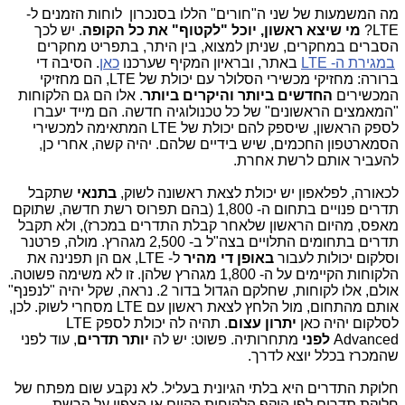
מה המשמעות של שני ה"חורים" הללו בסנכרון לוחות הזמנים ל-
LTE?
מי שיצא ראשון, יוכל "לקטוף" את כל הקופה
. יש לכך
הסברים במחקרים, שניתן למצוא, בין היתר, בתפריט מחקרים
במגירת ה- LTE
באתר, ובראיון המקיף שערכנו
כאן
. הסיבה די
ברורה: מחזיקי מכשירי הסלולר עם יכולת של LTE, הם מחזיקי
המכשירים
החדשים ביותר והיקרים ביותר
. אלו הם גם הלקוחות
"המאמצים הראשונים" של כל טכנולוגיה חדשה. הם מייד יעברו
לספק הראשון, שיספק להם יכולת של LTE המתאימה למכשירי
הסמארטפון החכמים, שיש בידיים שלהם. יהיה קשה, אחרי כן,
להעביר אותם לרשת אחרת.
לכאורה, לפלאפון יש יכולת לצאת ראשונה לשוק,
בתנאי
שתקבל
תדרים פנויים בתחום ה- 1,800 (בהם תפרוס רשת חדשה, שתוקם
מאפס, מהיום הראשון שלאחר קבלת התדרים במכרז), ולא תקבל
תדרים בתחומים התלויים בצה"ל ב- 2,500 מגהרץ. מולה, פרטנר
וסלקום יכולות לעבור
באופן די מהיר
ל- LTE, אם הן תפנינה את
הלקוחות הקיימים על ה- 1,800 מגהרץ שלהן. זו לא משימה פשוטה.
אולם, אלו לקוחות, שחלקם הגדול בדור 2. נראה, שקל יהיה "לנפנף"
אותם מהתחום, מול הלחץ לצאת ראשון עם LTE מסחרי לשוק. לכן,
לסלקום יהיה כאן
יתרון עצום
. תהיה לה יכולת לספק LTE
Advanced
לפני
מתחרותיה. פשוט: יש לה
יותר תדרים
, עוד לפני
שהמכרז בכלל יוצא לדרך.
חלוקת התדרים היא בלתי הגיונית בעליל. לא נקבע שום מפתח של
חלוקת תדרים לפי היקף הלקוחות הקיים או הצפוי על הרשת.