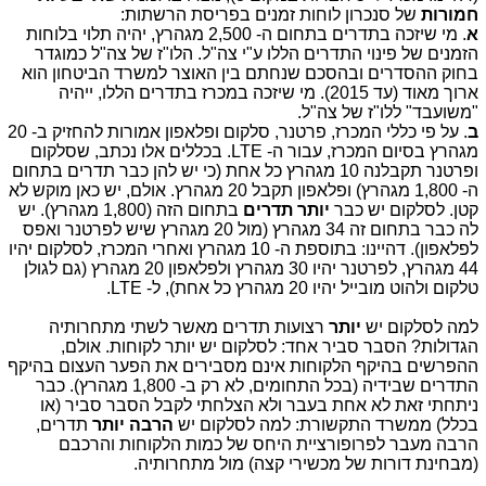
חמורות
של סנכרון לוחות זמנים בפריסת הרשתות:
א
. מי שיזכה בתדרים בתחום ה- 2,500 מגהרץ, יהיה תלוי בלוחות
הזמנים של פינוי התדרים הללו ע"י צה"ל. הלו"ז של צה"ל כמוגדר
בחוק ההסדרים ובהסכם שנחתם בין האוצר למשרד הביטחון הוא
ארוך מאוד (עד 2015). מי שיזכה במכרז בתדרים הללו, ייהיה
"משועבד" ללו"ז של צה"ל.
ב
. על פי כללי המכרז, פרטנר, סלקום ופלאפון אמורות להחזיק ב- 20
מגהרץ בסיום המכרז, עבור ה- LTE. בכללים אלו נכתב, שסלקום
ופרטנר תקבלנה 10 מגהרץ כל אחת (כי יש להן כבר תדרים בתחום
ה- 1,800 מגהרץ) ופלאפון תקבל 20 מגהרץ. אולם, יש כאן מוקש לא
קטן. לסלקום יש כבר
יותר תדרים
בתחום הזה (1,800 מגהרץ). יש
לה כבר בתחום זה 34 מגהרץ (מול 20 מגהרץ שיש לפרטנר ואפס
לפלאפון). דהיינו: בתוספת ה- 10 מגהרץ ואחרי המכרז, לסלקום יהיו
44 מגהרץ, לפרטנר יהיו 30 מגהרץ ולפלאפון 20 מגהרץ (גם לגולן
טלקום ולהוט מובייל יהיו 20 מגהרץ כל אחת), ל- LTE.
למה לסלקום יש
יותר
רצועות תדרים מאשר לשתי מתחרותיה
הגדולות? הסבר סביר אחד: לסלקום יש יותר לקוחות. אולם,
ההפרשים בהיקף הלקוחות אינם מסבירים את הפער העצום בהיקף
התדרים שבידיה (בכל התחומים, לא רק ב- 1,800 מגהרץ). כבר
ניתחתי זאת לא אחת בעבר ולא הצלחתי לקבל הסבר סביר (או
בכלל) ממשרד התקשורת: למה לסלקום יש
הרבה יותר
תדרים,
הרבה מעבר לפרופורציית היחס של כמות הלקוחות והרכבם
(מבחינת דורות של מכשירי קצה) מול מתחרותיה.