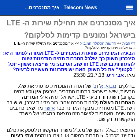
Telecom News - איך מסנכרנים...
איך מסנכרנים את תחילת שירות ה- LTE
בישראל ומונעים קדימות לסלקום?
דף הבית
>>
חדשות הסלולר והמובייל
>> איך מסנכרנים את תחילת שירות ה- LTE
בישראל ומונעים קדימות לסלקום?
הבעיה המרכזית, שוועדת המכרזים ל- LTE אמורה לפתור היא:
סינכרון השוק כך, שלכל החברות תהיה הזדמנות שווה
להתחרות ברשת LTE חדשה. הסיבה: מי שייצא ראשון - יוכל
"לקטוף" את כל השוק. האם יש פתרונות מעשיים לבעיה?
מאת
אבי וייס
, 21.7.13, 23:30
בחלקים:
מבוא
,
א
' ו
ב
' של הסדרה הנוכחית, פרסתי את שלל
הבעיות, שיש בישראל בתחום התדרים, שבגינן
אין
(ולא תהיה
בקרוב) רשת דור רביעי - LTE. ישראל תהיה אולי
המדינה
האחרונה בעולם
(לרבות הרבה אחרי רוב מדינות ערב), שיש בה
רשת LTE מסחרית. מבקר המדינה כבר
אישר
מה שאנו כותבים
מזה שנים: האחריות לפיגור הזה נמצאת במגרש של משרד
התקשורת. רק שם.
התוצאה: בגלל הרצון של מנכ"ל משרד התקשורת לספק את כולם
(דהיינו: מכרז ל- 5 חברות במקום 3), נוצרו בו זמנית
שתי בעיות