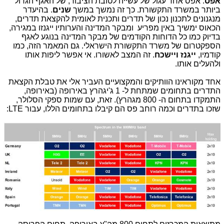
אפס
. אפס אחד עגול של עשייה לטובת הציבור, של האגף הגדול
ביותר במשרד התקשורת. כך זה נמשך במשך
שנים
. בהיעדר
מנגנונים לתכנון נכון של תדרים ותכנית לאומית להקצאת תדרים,
הכאוס ימשיך באין מפריע ומבקר המדינה והערותיו ייגנזו במגירה,
בדיוק כמו כל הדוחות הקודמים של מבקר המדינה בנוגע לאגף
הספקטרום של משרד התקשורת הישראלי. גם המאמר הזה, כמו
קודמיו,
ייגנז ויישכח
. זה המצב לאשורו. אי אפשר ליפות אותו
ולהעלים אותו.
אחד מקוראינו הוותיקים והמקצועיים העביר אלי את טבלת הקצאת
התדרים בתחומים שמתחת ל- 1 ג'יגהרץ באירופה (באירופה,
התמקדו בתחום ה- 800 מגהרץ). זאת, עם שמות ספקי הסלולר,
שזכו בתדרים וכמה רוחב פס הם קיבלו בתחומים הללו, עבור LTE: