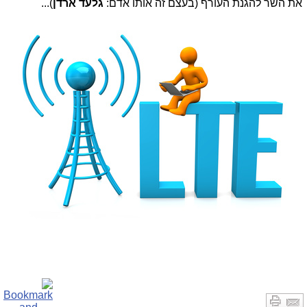
את השר להגנת העורף (בעצם זה אותו אדם:
גלעד ארדן
)...