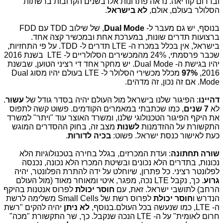
ובדרום קוריאה. נראה פתרונות אלו בשנים הקרובות ברשתות
הסלולר בעולם, אולם,
לא בישראל
.
בנוסף, יש גם מעבר ל-
Dual Mode
, של שילוב TDD עם FDD
ברצועות תדרים שונות, במערכת אחת ובמכשיר קצה אחד.
בישראל, אין בכלל במכרז ה- LTE תדרים ל- TDD. על פי התחזיות,
שכבר פרסמתי, 24% מהמכשירים הסלולריים ל- LTE בשנת 2016
יהיו בגישת ה- Dual Mode. יש מחקר אחד די רציני הטוען, שבשנת
2016,
97%
מכלל מכשירי הסלולר ל- LTE בעולם יהיו מסוג Dual
Mode. אם זה נכון, זה מדהים.
דהיינו
: הפיגור שלנו בישראל מול העולם יהיה בסדר גודל של
עשור
.
לא
7 שנים
, כמו שכתבתי במאמרים הקודמים. פשוט קשה לתפוס
את היקף הפיגור הטכנולוגי שלנו, ומשרד האוצר עוד "ויתר" למשרד
התקשורת על ההזדמנות
לשנות
מצב זה, בחוק ההסדרים המוגש
כעת לאישור כנסת ישראל. פשוט:
בכיה לדורות
.
שורה תחתונה
: ועדת המכרזים, בגלל בחירה בטכנולוגיות הלא
נכונות, בתדרים הלא נכונים ובשיטת המכרז הלא נכונה, נכנסה
לפלונטר רציני. כל פתרון, שיוחלט על ידה להתרת הפלונטר, יהיה
גרוע
. כך, נקבל LTE נכה, מפגר, איטי ומאוחר מאוד (מול העולם
הרחב) לתושבי ישראל. זאת, עם
חוסר יכולת
לפרוס אנטנות בהיקף
הנדרש ו
חוסר יכולת
לפרוס רשת של Small Cells משלימה לרשת
ה- LTE, כמו שנעשה בכל העולם.בנוסף,
לא ניתן
יהיה להקים "רשת
חרום לאומית" על ה- LTE הנכה שנקבל. כך, שר התקשורת "מכה"