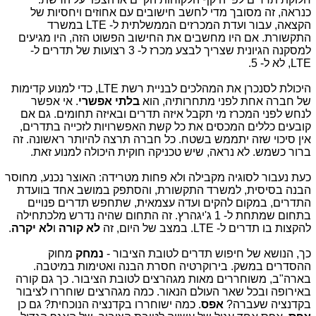
כנראה, זה מסובך מדי לחשב חישובים עם אחוזים ויחסיות של
הקצאה, עבור ועדת המכרזים הממשלתית ל- LTE במשרד
התקשורת. אם היו מחשבים את החישוב הפשוט הזה, היו מגיעים
למסקנה הגיונית שצריך לבצע מכרז ל- 3 רצועות של תדרים ל-
LTE, לא ל- 5.
היכולת לסנכרן את המהלכים לבניית רשת LTE, כדי למנוע קדימות
של חברה אחת לפני מתחרותיה, הוא
בלתי אפשרי
. אי אפשר
לנחש לפני המכרז מי תקבל איזה תדרים ובאיזה תחומים. גם אם
קובעים כללים המכסים את כל קשת האפשרויות לזכייה בתדרים,
אין סיכוי שזה יתממש בשטח. כל חברה תרצה להיותר ראשונה. זה
ברור כשמש. לא נראה, שיש טכניקה חוקית היכולה למנוע זאת.
כעת נעבור לסוגיה מקבילה ולא פחות מטרידה: האוצר נכנע, מחוסר
הבנה בסיסית, למשרד התקשורת, והסתפק במושב אחד בוועדת
התדרים, במקום להקים ועדה עצמאית, שתחפש תדרים פנויים
בתחום שמתחת ל- 1 ג'יגהרץ. זה התחום שהיה נדרש מלכתחילה
להקצות בו תדרים ל- LTE. במצב של היום, זה
לא קורה
ו
לא יקרה
.
כך, הנושא של חיפוש תדרים לטובת הציבור -
נמחק
מחוק
ההסדרים במשק. בירוקרטיה חסרת הבנה ואטימות במיטבה.
בארה"ב, משוחררים מאות מגהרצים לטובת הציבור. כך גם קורה
באירופה ובכל שאר העולם הנאור. כמה מגהרצים שוחררו לציבור
בקדנציה שעברה?
אפס
. כמה ישוחררו בקדנציה הנוכחית? גם כן