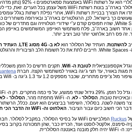
כיום, 40% מכלל השימוש בפס הרחב הסלולרי הוא על רשתות WiFi באמצעות ס
השימוש בטאבלטים. התוצאה: ספקיות הסלולר בארה"ב בונות רשתות WiFi משל עצמן בכל הערים.
הלקוחות ולתת להם שירות טוב יותר. הן למדו את הצורך בבניית רשתות WiFi, אחרי נפילת רשתות בגלל עומס
ושים כך בישראל. לכן, הרגולטורים בארה"ב ובאירופה משחררים כמ
עצומות של תדרים חופשיים, גם ב- White Spaces, שהיו תפוסים קודם ע"י שידורי הטלוויזיה וגם מתדרים של 
יב
להשתנות
. העתיד של הסלולר הוא
לא ב- 4G מסוג LTE
.
העתיד הו
דוגמת ה- White Spaces. חייבים לתת את כל תשומת הלב הציבורית והרגול
לטובת ה- Wifi
. תקנים חדשים כל הזמן משכללי
uantena
 ובאיכויות טובות.
הסלולר - לא
. ה- WiFi מתפתח מהר,
הסלולר - לא
 כל 20 חודש וזה מתקצר משנה לשנה. בסלולר, השיפוור בביצועים הוא זעום. ככלל, הרש
דבר הכי חשוב כיום עבור הציבור.
האלחוט וה- WiFi זה הדבר הכי חשוב.
של
Ruckus
המלבישים WiFi על בסיסי הסלולר, במקביל לסלולר. חב
קיה-סימנס, אלקטל-לוסנט ועוד, הכריזו כבר ,שהן תמכורנה בקרוב בסיס