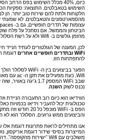
מהסמארטפונים והטאבלטים. לא שמעתי שע
מהזמן גולשים ב- Wifi ולא על רשת הסלולר. זה פס רחב אלחוטי יותר טוב ויציב יותר.
לכן, המענה של הגולטורים לעתיד הנייד חי
WiFi ובתדרים חופשיים אחרים
להתפתחות הזו.
הפער בביצועים בין ה- WiFi לסלולר הולך וגדל אקספוננציאלית
Wifi. כעת מפעילים את תקן ה- ac עם מאות מגות באוויר, עד חצי ג'יגה באוויר למשתמשי הקצה. חברת
נכנס לשוק
השנה
.
טכנולוגית יכול להעביר וידיאו בכמויות כאלו
הפס ב- WiFi מוכפל
והביצועים ממש גרועים. הסלולר הוא לא ה
אנו מתחילים לראות פתרונות דוגמת אלו 
המייצרות בסיסי שידור דוגמת אריקסון, נו
משולבים עם Wifi "ישירות מהקופסה". דהיינו: ה- WiFi יהיה חלק מובנה באנטנה הסלולרית.