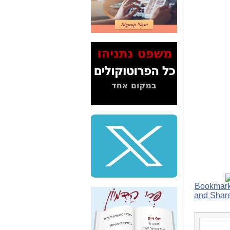
2" על תעלולי השר
משה כחלון -
כאן
המשך חשיפת הבלוף
ששמו "מהפיכת
הסלולר" ואיך מסרסים
את הנתונים לציבור -
כאן
סיכום ביקור בסיליקון
ואלי - למה 3 הגדולות
משקיעות ומפתחות
באותם תחומים -
כאן
שלמה פילבר (עד
לאחרונה מנכ"ל משרד
התקשורת) - עד
מדינה? הצחקתם
אותי! -
כאן
"יש אפליה בחקירה"?
חשיפה: למה השר
משה כחלון לא נחקר
עד היום? -
כאן