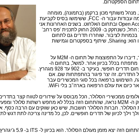
 תחום הספקטרום.
 מנהל משותף מכון ברקמן (בתמונה), מומחה
עולמי לתחום רגולציית התדרים: "עשיתי כמה עבודות עבור ה- FCC, ששימשו בסיס לקביעת
המדיניות בארה"ב, למשל, בתחום ה- Open Access ובתחום האלחוט. בשנים האחרונות אני
מתמקד בתחום התדרים. המפנה בארה"ב החל, כשנחקק ב- 2009 החוק לתכנית 'פס רחב'
כמויות לציבור. שוחררו תדרים גם לתחום
החופשי וגם לחברות הסלולר. הכיוון שהלכו הוא: Sharing, שיתוף בספקטרום וגמישות
התחזיות של חברות המחקר, למשל גרטנר, דיברו על התפוצצות של תחום ה- M2M על
. ה- M2M מתפתח בכלל בכיוון אחר. למשל, בתחום ה-
Smart Grid התחום עבר לפעול ב- ISM, תחום תדרים חופשי, בעיקר ב- 902 עד 928 מגהרץ.
על התדרים. זה יצר פיגור בהתפתחות שם. אם
ה, השימוש ברפואה בכל סוגי המכשירים עבר
לומים ממכשירי הסלולר, הכל מבוסס על שידורים לטווח קצר בתדרים
לא על רשתות הסלולר. אם נבחן את כל שוק ה- M2M נראה, שהתחום הזה בכלל לא מחפש רשתות סלולר 
 הסלולר. חברות הסלולר חושבות, שיש כאן שווקים עם הרבה כסף. אי
לך וילך לכיוון של תדרים חופשיים. לכן, כל מדינה צריכה לתת דגש לת
מזמן מעולם הסלולר. הוא בכיוון ל- ITS ב- 5.9 ג'יגהרץ החופשי.