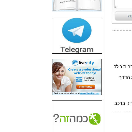
חשיפת חשד לשחיתות
הדומה לזו של "תיק
4000" אך בתחום
הסלולר -
כאן
חשיפת מה שלא
רוצים שתדעו בעניין
פריסת אנלימיטד
(בניחוח בלתי נסבל) -
כאן
חשיפה: איוב קרא
אישר לקבוצת סלקום
בדיוק מה שביבי אישר
ל-Yes ולבזק -
כאן
האם השר איוב קרא
היה צריך בכלל לחתום
על האישור, שנתן
לקבוצת סלקום? -
כאן
האם ביבי וקרא קבלו
בכלל תמורה עבור
ההטבות הרגולטוריות
שנתנו לסלקום? -
כאן