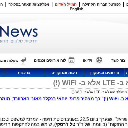
|
|
|
|
לפורטל חברות הקהילה
המייל האדום
אפלקציות האתר בסלולר
הר
English
צור קשר
וידיאו
לוח אירועים וכנסים
שאלות ותשו
פורומים וביטקוין
דעות ומחקרים
צרכנות
Wi (!)
וא לא ב- LTE אלא ב- WiFi (!)
"העתיד של הסלולר הוא לא ב- LTE אלא ב- WiFi (!)" כך מצהיר פרופ' יוחאי בנקלר מאונ' הארוורד
כנס "אסדרת שוק התקשורת הדיגיטלית בישראל", שנערך ביום 22.5 באוניברסיטת חיפה - המרכז למשפט 
 החזקות" (ביוזמתו של ד"ר
טל ז'רסקי
)
, שימש במה להתקפות חריפות