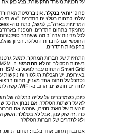
על תכניות משרד התקשורת. נציג כאן את
פרופ'
יוחאי בנקלר,
אוניברסיטת הארוורד,
לכל מדינות ארה"ב מה ששחרר ספקטרום ב
בהקצאות התדרים.
רשתות הסלולר. זה ל
א התממש
באירופה, יש הגבלות רגולטוריות נוקשות 
נסתכל על תחום אחד מעניין, תחום הרפוא
לתדרים חופשיים, הרוב ב- WiFi. קשה לתאר כיום את עולם הרפואה בארה"ב בלי WiFi.
כיום, כשמדברים על עלייה בתלולה של תש
זו טעות של האנליסטים, שהטעו את חברות
כזה. זה שוק ענק, אבל לא בסלולר. השוק הו
ולא לתדרים של חברות הסלולר.
אם נבחן תחום אחד בלבד: תחום הניווט, התחום הזה יצא 