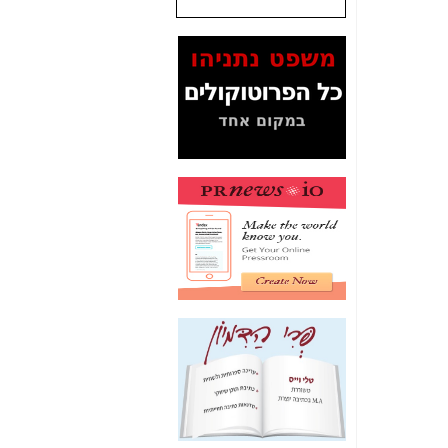
המסמכים בנושא בזק-
Yes (תיק 4000)
מוכיחים "תפירת תיק"
לאיש הלא נכון! -
כאן
עובדות ומסמכים
המוסתרים מהציבור:
האם ביבי כשר
תקשורת עזר לקב'
בזק? -
כאן
מה מקור ה-Fake
News שהביא לתפירת
תיק לביבי והעלמת
החשודים הנכונים -
כאן
אחת הרגליים של "תיק
4000 התפור"
התמוטטה היום
בניצחון (כפול) של בזק
-
כאן
איך כתבות מפנקות