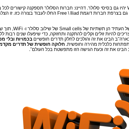
בבריטניה, כבר הוחלט שכל בסיסי ה- WiFi יהיו גם בסיסי סלולר. דהיינו: חברות הסלולר תספקנה קישורים ל
Wifi דרך רשת האינטרנט רחב הפס הקווי. גם בצרפת חברות דוגמת Free \ Iliad החלו לעבוד ב
השוק מודיע לנו בצורה ברורה: התשתיות של העתיד הן תשתיות של ls
דרים חופשיים. בסיסי ה- Small cells צריכים להיות זולים וקלים להתקנה ותחזוקה, כדי שיפעלו שנים רבות 
 בארה"ב הבינו את זה והולכים לחלק תדרים חופשיים
בכמויות ובלי מכ
פתחות כלכלית מהירה וחופשית.
חלוקה חופשית של תדרים מקדמ
הבינו את זה וכעת הגישה הזו מתפשטת בכל העולם".