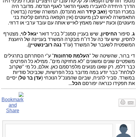
מספר חודשים הקפאה על קליטת עובדים חיצוניים ומכרז פנימי היה
הדרך היחידה להעבירו מאגף הדואר לאגף הנדסה. מדובר היה
במכרז הנדסי (
זאב קידר
הוא מהנדס). המשרה שפינה (בדואר)
התאפשרה לאיוש לבן מיעוטים (אין הקפאה בתחום קליטת בני
מיעוטים) וכעת ייעשה מאמץ לאייש אותה עם עובד ערבי או דרוזי.
ג
. סיפור
החיסיון
, שיש בעניין סמנכ"ל בכיר דואר
יגאל לוי
, מצטרף
לחסיון, שיש עד כה על דו"ח מבקרה המשרד בעניינה של היועצת
המשפטית לשעבר של המשרד (עו"ד
נגה רובינשטיין
).
די ברור, שהשיטה של "
העלמת סרחונות
" ע"י הסתרתם בתרגילים
משפטיים שונים ומשונים "לא מחזיקה מים". ממילא כל הפרטים
כבר דלפו, רק שאנו מנועים מלפרסמם כאן. אולם, כל מי "שקרוב
לצלחת" כבר יודע במה מדובר בכל הפרשיות, שכביכול סודיות
במשרד. סביר להניח, שביום שהמנכ"ל הנוכחי (
עדן בר טל
) יסיים
את תפקידו כנראה יפורסם
הכל
...