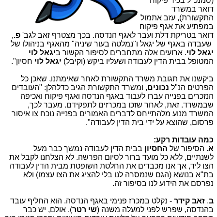
(סמנכ"ל בכיר פיקוח
דואר במשרד
התקשורת), עזב אתמול
במפתיע את אגף פיקוח
דואר בטריקת דלת ועבר לאגף הנדסה. בכך מצטרף זאב לגב'
פ.
,
שעבדה באגף של יגאל ו"נמלטה בעור שיניה" מהאגף בניהולו של
יגאל לוי
. ארועים אלה מתחברים לסיפור הקשור ב
יגאל לוי
המטופל בבית הדין לעבודה ושעליו ביקש (וקיבל)
יגאל לוי
חסיון".
ביקשנו את תגובת משרד התקשורת לאחר שאימתנו, שאכן כל
הפרטים הנ"ל
נכונים
, ומשרד התקשורת הגיב כדלהלן: "העובדים
הנזכרים בפנייה עברו לעבוד באגף הנדסה ואגף פיקוח ואכיפה
שבמשרד. זאת, לאחר שזכו במכרזים לתפקידם. מעבר לכך,
המשרד מנוע מלהתייחס לדברים האמורים בפנייה נוכח צו איסור
פרסום, שהוצא על ידי בית הדין לעבודה".
כמה עובדות רקע:
א
. הסיפור של
החסיון
בבית הדין לעבודה נמשך כבר מעל
לשנתיים, ללא כל מועד ברור לסיום הפרשה. לא הצלחנו לקבל את
הצו ליד, אך אנו מכבדים את החלטת השופטת מבית הדין לעבודה
בת"א בנושא (הגם שנמסרה לנו בלי להציג את הצו עצמו) ולא
נפרסם את הידוע לנו בסיפור זה.
ב
.
זאב קידר
- נקלט במכרז פנימי באגף הנדסה. הוא החליף עובד
בהנדסה, שפרש לפני למעלה משנה (
שי רטר
). אולם, יש כבר