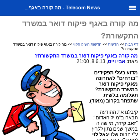
Telecom News - מה קורה באגף...
מה קורה באגף פיקוח דואר במשרד
התקשורת?
דף הבית
>>
חדשות
>>
חדשות השוק הקווי
>> מה קורה באגף פיקוח דואר במשרד
התקשורת?
מה קורה באגף פיקוח דואר במשרד התקשורת?
מאת:
אבי וייס
, 8.6.13, 21:00
מדוע בעלי תפקידים
"בורחים" לאחרונה
מאגף פיקוח דואר
במשרד התקשורת?
תעלומה בלשית
שתפתר בקרוב (מאוד).
קיבלנו את ההודעה
הבאה ב"מייל האדום":
"
זאב קידר
, מי שהיה
במשך שנים נתון ללחץ
ע"י הבוס שלו
יגאל לוי