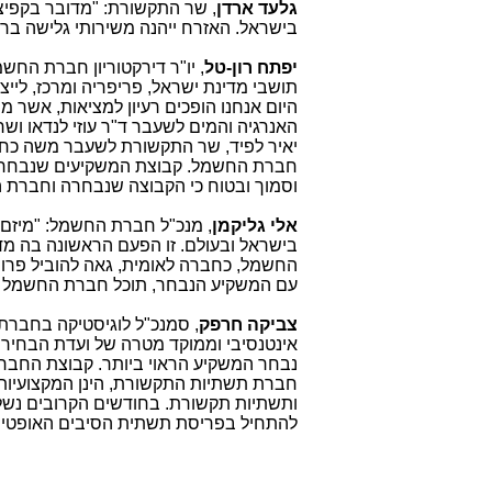
גלעד ארדן
, שר התקשורת: "מדובר בקפי
בישראל. האזרח ייהנה משירותי גלישה בר
יפתח רון-טל
, יו"ר דירקטוריון חברת החשמ
תושבי מדינת ישראל, פריפריה ומרכז, לי
היום אנחנו הופכים רעיון למציאות, אשר 
האנרגיה והמים לשעבר ד"ר עוזי לנדאו ושר
יאיר לפיד, שר התקשורת לשעבר משה כחלו
חברת החשמל. קבוצת המשקיעים שנבחרה 
וסמוך ובטוח כי הקבוצה שנבחרה וחברת ה
אלי גליקמן
, מנכ"ל חברת החשמל: "מיזם
בישראל ובעולם. זו הפעם הראשונה בה מ
החשמל, כחברה לאומית, גאה להוביל פרויק
עם המשקיע הנבחר, תוכל חברת החשמל 
צביקה חרפק
, סמנכ"ל לוגיסטיקה בחברת
אינטנסיבי וממוקד מטרה של ועדת הבחירה
נבחר המשקיע הראוי ביותר. קבוצת החב
חברת תשתיות התקשורת, הינן המקצועיות, 
ותשתיות תקשורת. בחודשים הקרובים נש
להתחיל בפריסת תשתית הסיבים האופטיי