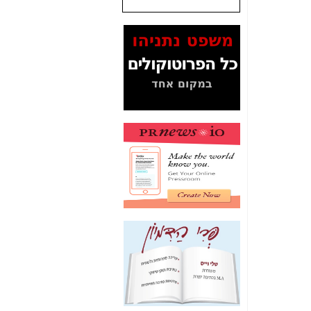
שנתנו לסלקום? -
כאן
המסמכים בנושא בזק-
Yes (תיק 4000)
מוכיחים "תפירת תיק"
לאיש הלא נכון! -
כאן
עובדות ומסמכים
המוסתרים מהציבור:
האם ביבי כשר
תקשורת עזר לקב'
בזק? -
כאן
מה מקור ה-Fake
News שהביא לתפירת
תיק לביבי והעלמת
החשודים הנכונים -
כאן
אחת הרגליים של "תיק
4000 התפור"
התמוטטה היום
בניצחון (כפול) של בזק
-
כאן
איך כתבות מפנקות