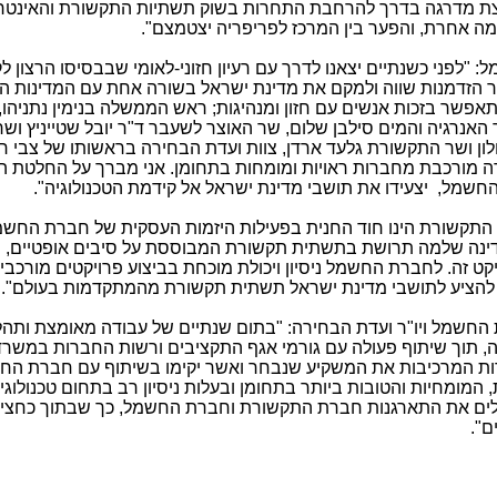
צת מדרגה בדרך להרחבת התחרות בשוק תשתיות התקשורת והאינטר
מה אחרת, והפער בין המרכז לפריפריה יצטמצם".
ל: "לפני כשנתיים יצאנו לדרך עם רעיון חזוני-לאומי שבבסיסו הרצון 
יצר הזדמנות שווה ולמקם את מדינת ישראל בשורה אחת עם המדינות ה
מתאפשר בזכות אנשים עם חזון ומנהיגות; ראש הממשלה בנימין נתניהו,
 האנרגיה והמים סילבן שלום, שר האוצר לשעבר ד"ר יובל שטייניץ וש
ן ושר התקשורת גלעד ארדן, צוות ועדת הבחירה בראשותו של צבי חר
מורכבת מחברות ראויות ומומחות בתחומן. אני מברך על החלטת הו
חשמל, יצעידו את תושבי מדינת ישראל אל קידמת הטכנולוגיה".
 התקשורת הינו חוד החנית בפעילות היזמות העסקית של חברת החש
דינה שלמה תרושת בתשתית תקשורת המבוססת על סיבים אופטיים, 
ט זה. לחברת החשמל ניסיון ויכולת מוכחת בביצוע פרויקטים מורכבי
להציע לתושבי מדינת ישראל תשתית תקשורת מהמתקדמות בעולם".
 החשמל ויו"ר ועדת הבחירה: "בתום שנתיים של עבודה מאומצת ותהל
, תוך שיתוף פעולה עם גורמי אגף התקציבים ורשות החברות במשרד
רות המרכיבות את המשקיע שנבחר ואשר יקימו בשיתוף עם חברת ה
המומחיות והטובות ביותר בתחומן ובעלות ניסיון רב בתחום טכנולוגי
לים את התארגנות חברת התקשורת וחברת החשמל, כך שבתוך כחצי ש
ם".