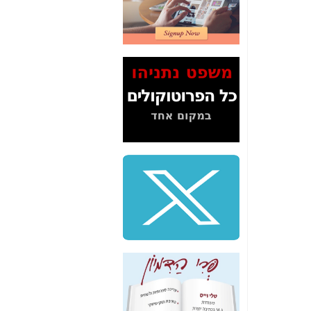
2" על תעלולי השר
משה כחלון -
כאן
המשך חשיפת הבלוף
ששמו "מהפיכת
הסלולר" ואיך מסרסים
את הנתונים לציבור -
כאן
סיכום ביקור בסיליקון
ואלי - למה 3 הגדולות
משקיעות ומפתחות
באותם תחומים -
כאן
שלמה פילבר (עד
לאחרונה מנכ"ל משרד
התקשורת) - עד
מדינה? הצחקתם
אותי! -
כאן
"יש אפליה בחקירה"?
חשיפה: למה השר
משה כחלון לא נחקר
עד היום? -
כאן