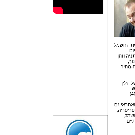
שת החשמל
ום
תניהו
והן
וך,
ה-מהיר
ל הליך
ש.
האחראי גם
פריפריה,
ת חברת החשמל,
יים
שבוע טוב לכל
הגולשים באשר
הם!!!