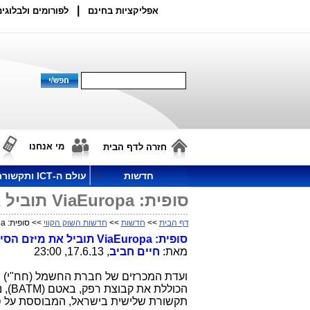
|
אפליקציות בחינם
לפורומים ולבלוגים
מי אנחנו
חזרה לדף הבית
חדשות
עולם ה-ICT ותקשורת
סופית: ViaEuropa תוביל את מיזם הסיבים של חברת החשמל
דף הבית
>>
חדשות
>>
חדשות השוק הקווי
>> סופית: ViaEuropa תוביל את מיזם הסיבים של חברת החשמל
סופית:
ViaEuropa
תוביל את מיזם הס
מאת:
חיים חביב
, 17.6.13, 23:00
ועדת המכרזים של חברת החשמל (חח"י)
הכוללת את קבוצת רפק, באטם (
BATM
),
תקשורת שלישית בישראל, המבוססת על ס