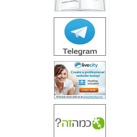
חשיפת חשד לשחיתות
הדומה לזו של "תיק
4000" אך בתחום
הסלולר -
כאן
חשיפת מה שלא
רוצים שתדעו בעניין
פריסת אנלימיטד
(בניחוח בלתי נסבל) -
כאן
חשיפה: איוב קרא
אישר לקבוצת סלקום
בדיוק מה שביבי אישר
ל-Yes ולבזק -
כאן
האם השר איוב קרא
היה צריך בכלל לחתום
על האישור, שנתן
לקבוצת סלקום? -
כאן
האם ביבי וקרא קבלו
בכלל תמורה עבור
ההטבות הרגולטוריות