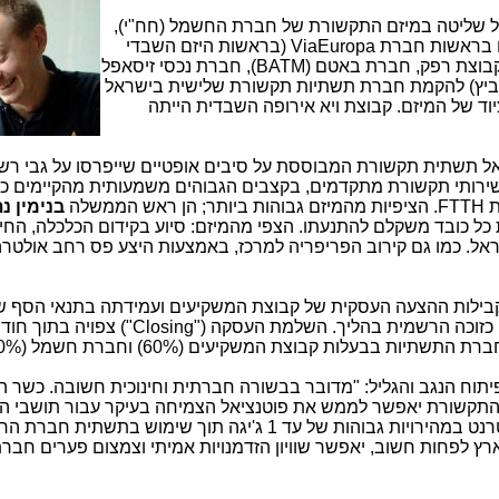
על שליטה במיזם התקשורת של חברת החשמל (חח"י),
ם בראשות חברת
ViaEuropa
(בראשות היזם השבדי
קבוצת רפק, חברת באטם (
BATM
), חברת נכסי זיסאפל
וביץ) להקמת חברת תשתיות תקשורת שלישית בישראל
ד של המיזם. קבוצת ויא אירופה השבדית הייתה
אל תשתית תקשורת המבוססת על סיבים אופטיים שייפרסו על גבי ר
רותי תקשורת מתקדמים, בקצבים הגבוהים משמעותית מהקיימים כי
ת
FTTH
. הציפיות מהמיזם גבוהות ביותר; הן ראש הממשלה
בנימין נ
 כל כובד משקלם להתנעתו. הצפי מהמיזם: סיוע בקידום הכלכלה, החינ
ראל. כמו גם קירוב הפריפריה למרכז, באמצעות היצע פס רחב אולטר
 קבילות ההצעה העסקית של קבוצת המשקיעים ועמידתה בתנאי הסף ש
"Closing"
) צפויה בתוך חוד
ת בבעלות קבוצת המשקיעים (60%) וחברת חשמל (40%).
פיתוח הנגב והגליל: "מדובר בבשורה חברתית וחינוכית חשובה. כשר 
זם התקשורת יאפשר לממש את פוטנציאל הצמיחה בעיקר עבור תושבי ה
אשר יהיו הנהנים הגדולים מהפרויקט. אינטרנט במהירויות גבוהות של עד 1 ג'יגה תוך שימוש בתשתי
ץ לפחות חשוב, יאפשר שוויון הזדמנויות אמיתי וצמצום פערים חברת