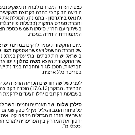
כצפוי, ועדת המכרזים לבחירת משקיע וב
הודיעה הבוקר כי בחרה בקבוצת משקיעי
ג'ונאס בירגרסון
- בתמונה), הכוללת את 
וחברת טמרס אחזקות (בבעלות פויו זבלד
בשיתוף עם חח"י. סיסקו תשמש כספק הציו
המתמודדת היחידה במכרז.
מיזם התקשורת עתיד להקים במדינת ישר
של חברת החשמל ויאפשר אספקת מגוון שי
בישראל ישירות לבתים ובתי עסק במתכונ
שר התקשורת היוצא
משה כחלון
גייסו את
הבריאות, הטכנולוגיה והחברה במדינת יש
בפריסה כלל ארצית.
לפני כשלושה חודשים הכריזה הוועדה על
הבחירה. הבוקר (17.6.13) הוכרה הקבוצה כזוכה הרשמית בהליך. השלמת העסקה (
בשבועות הקרובים יחלו הצעדים להקמת חברת התשתיו
סילבן שלום
, שר האנרגיה והמים והשר ל
על פיתוח הנגב והגליל, אין לי ספק שמי
יהפוך את המרחק בין הפריפריה למרכז האר
וכלכליים".