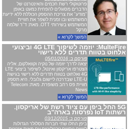
פרוטוקולי רשת חכמים והאינטרנט של
הדברים מסוגלים להפחית כמעט באופן
"מודע" את צריכת ההספק הכוללת ללא ידיעת
המשתמש ובו זמנית לשפר את חוויית
המשתמש בשירותי OTT. מאת: ד"ר שלמה
מרקל
המשך לקרוא »
MulteFire: יוזמה לשיפור 4G LTE וביצועי
אלחוט בטווח תדרים ללא רישוי
פורסם ב: 05/01/2016
יצאה לדרך יוזמה של נוקיה וקוואלקום, אליה
הצטרפו אריקסון ואינטל, לשיפור ביצועי LTE
4G ואלחוט בטווח תדרים ללא רישוי בגישת
LTE-U שבדרכה ליישום גלובלי. היא תספק
חוויית פס רחב משופרת. מאת: Telecom
News
המשך לקרוא »
5G החל ביפן עם ציוד רשת של אריקסון.
רשתות IoT נפרסות בארה"ב
פורסם ב: 03/12/2015
ביפן החלו שתי חברות הסלולר הגדולות
ליישם ניסויים טכנולוגיים עם מאות אנטנות