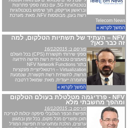
בטכנולוגיות 5G, עם כמה ספקי פתרונות
ובראשון אריקסון, תוך שימוש בטכנולוגיות
רשת בענן, מבוססות NFV. מאת: מערכת
Telecom News
המשך לקרוא »
NFV – העתיד של תשתיות הטלקום, למה
זה כבר כאן?
פורסם ב: 16/12/2015
ספקי שירותי תקשורת (CPS) בכל העולם
מאמצים טכנולוגיית רשת חדשה הידועה
בתור NFV Network Functions
Virtualization – וירטואליזציית פונקציות
הרשת, לתשתית רשת תקשורת, שנמנעת
מחומרה ייעודית. מאת: שמואל דרטבה
המשך לקרוא »
NFV - פרדיגמה מטלטלת בעולם הטלקום
ומהפך מחשבתי מלא
פורסם ב: 16/12/2015
תפישת הכפר הגלובלי סיפקה יכולות לצריכת
תוכן ומוצרים מכל מקום, בכל זמן ובמגוון
ערוצים, הולכת ומתערערת תפישת המודל