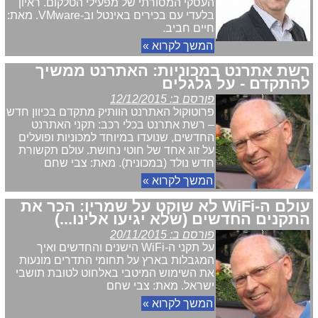
העסקי המסורתי של מפעילי הטלקום. ראיון
בלעדי עם בכירים באינטל וב-VMware. מאת:
חיים חביב.
המשך לקרוא »
רשת אתרנט במכוניות: האתרנט ממשיך
להתקדם - על גלגלים
פורסם ב: 12/12/2015
פרוטוקול האתרנט הוותיק מתקדם בכיוון חדש
– רשת אתרנט בכלי רכב: תקני האתרנט
החדשים, שנועדו במיוחד למכוניות ופועלים
על זוג אחד של חוטי נחושת. עולם תקשורת
חדש נולד (במכונית). מאת: צבי שחם
המשך לקרוא »
עולם ה-WiFi לא שוקט על שמריו: הכר את
התקנים החדשים (שלא יגיעו אלינו...)
פורסם ב: 20/11/2015
על תקני ה-WiFi הישנים והחדשים ואיך
המגבלות בארץ על תחומי התדרים מונעות
את השימוש המיטבי באלחוט לטובת תושבי
ישראל. מאת: צבי שחם
המשך לקרוא »