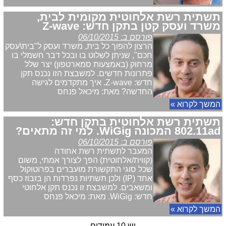
תשתית רשת אלחוטית מקומית לבית,
משרד ועסק קטן בתקן חדש: Z-wave
פורסם ב: 06/10/2015
הרצון להפוך כל בית, משרד ועסק ל"בית\עסק
חכם", שניתן לשלוט בו ובכל דבר חשמלי בו
מרחוק (באמצעות סמארטפון) יצר שלל
פתרונות חדשים. למשבצת הזו נכנס תקן
חדש: Z-wave. איך מתקדמים לגישה
החדשה? מאת: מיכאל פנחס
המשך לקרוא »
תשתית רשת אלחוטית בתקן חדש:
802.11ad המכונה WiGig. למי זה מתאים?
פורסם ב: 06/10/2015
המעבר לתשתית רשת אחודה
(קווית/אלחוטית) הפך לצורך אמתי, משום
שכל סוגי התקשורת מועברים בפרוטוקול
אחד (IP) ולכן תשתיות נפרדות הן בזבוז כסף
ומשאבים. למשבצת זו נכנס תקן אלחוטי
חדש: WiGig. מאת: מיכאל פנחס
המשך לקרוא »
יש 10 עמודים