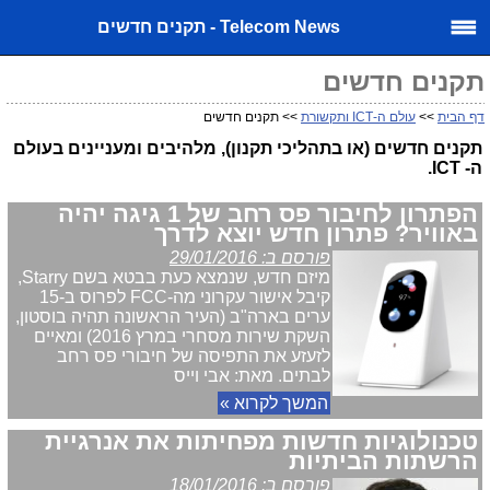
Telecom News - תקנים חדשים
תקנים חדשים
דף הבית
>>
עולם ה-ICT ותקשורת
>> תקנים חדשים
תקנים חדשים (או בתהליכי תקנון), מלהיבים ומעניינים בעולם
ה- ICT.
הפתרון לחיבור פס רחב של 1 גיגה יהיה
באוויר? פתרון חדש יוצא לדרך
פורסם ב: 29/01/2016
מיזם חדש, שנמצא כעת בבטא בשם Starry,
קיבל אישור עקרוני מה-FCC לפרוס ב-15
ערים בארה"ב (העיר הראשונה תהיה בוסטון,
השקת שירות מסחרי במרץ 2016) ומאיים
לזעזע את התפיסה של חיבורי פס רחב
לבתים. מאת: אבי וייס
המשך לקרוא »
טכנולוגיות חדשות מפחיתות את אנרגיית
הרשתות הביתיות
פורסם ב: 18/01/2016