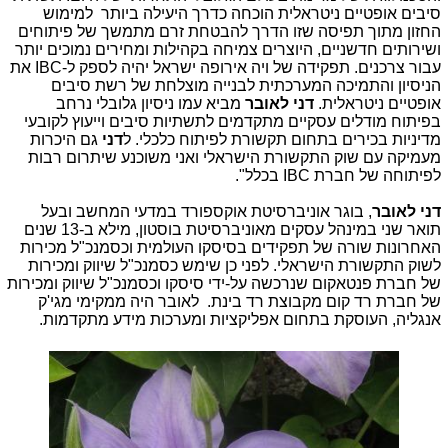
סיבים אופטיים ניטראלית הוכחה כדרך היעילה ביותר למימוש
החזון מתוך תפיסה שזו הדרך להבטחת זרם מתמשך של פיתוחים
ושירותים חדשניים, היוצרים צמיחה בקהילות ומחירים נמוכים יותר
עבור צרכנים. תפקידה של ויה אירופה ישראל יהיה לספק ל-
IBC
את
הניסיון והתמיכה המערכתית לבנייה מוצלחת של רשת סיבים
אופטיים ניטראלית.
דני לאובר
מביא עמו ניסיון גלובלי נרחב
בפיתוח מודלים עסקיים מתקדמים לתשתיות סיבים וייעוץ לקובעי
מדיניות בכירים בתחום תקשורת לפיתוח כלכלי. ל
דני
גם היכרות
מעמיקה עם שוק התקשורת הישראלי ואני משוכנע שיתרום רבות
לפיתוחה של חברת
IBC
בכלל".
דני לאובר
, בוגר אוניברסיטת אוקספורד במדעי המחשב ובעל
תואר שני במינהל עסקים מאוניברסיטת בוסטון, מילא ב-13 שנים
האחרונות שורה של תפקידים בסיסקו העולמית וכסמנכ"ל מכירות
לשוק התקשורת הישראלי. לפני כן שימש כסמנכ"ל שיווק ומכירות
של חברת פנטאקום שנרכשה על-ידי סיסקו וכסמנכ"ל שיווק ומכירות
של חברת רד קום מקבוצת רד בינת. לאובר היה ממקימי מגי'ק
אנגליה, העוסקת בתחום אפליקציות ומערכות מידע מתקדמות.