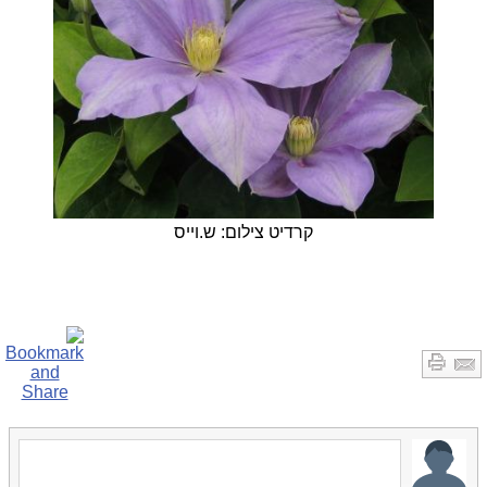
קרדיט צילום: ש.וייס