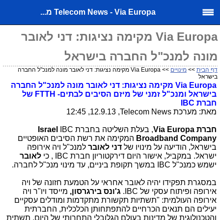
Telecom News - Via Europa מ...
Via Europa מקימה נציגות: דני לאובר
מונה למנכ"ל החברה בישראל
דף הבית
>>
מינויים
>> Via Europa מקימה נציגות: דני לאובר מונה למנכ"ל החברה
בישראל
Via Europa
מקימה נציגות: דני לאובר מונה למנכ"ל החברה
בישראל ומנכ"ל זמני של מיזם הסיבים לבתים- FTTH של
חברת IBC
מאת: מערכת
Telecom News
, 12.9.13, 12:45
חברת
Via Europa
, בעלת השליטה בחברת
IBC
Israel
Broadband Company
המקימה את רשת הסיבים האופטיים
בישראל, הודיעה על מינויו של
דני לאובר
למנכ"ל ויה אירופה
ישראל. במקביל, אישור היום דירקטוריון חברת
IBC
, כי
לאובר
ישמש כמנכ"ל
IBC
במשך תקופת ביניים, עד מינוי מנכ"ל לחברה.
במסגרת תפקידו יהיה לאובר אחראי על הטמעת חזונה של ויה
אירופה ופיתוח עסקי של
IBC
.
ג'ונס בירגרסון,
מייסד ויו"ר ויה
אירופה העולמית: "תשתיות תקשורת מתקדמות ומודלים עסקיים
יעילים הם תנאים הכרחיים להתפתחותן הכלכלית, החברתית
והטכנולוגית של מדינות בעולם הגלובלי התחרותי של היום. תשתית