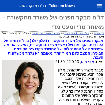
Telecom News - דו"ח מבקר הפ...
דו"ח מבקר הפנים של משרד התקשורת -
מאוחר מדי ומעט מדי
דף הבית
>>
עולם ה-ICT ותקשורת
>>
חדשות משרד התקשורת
>> דו"ח מבקר הפנים של
משרד התקשורת - מאוחר מדי ומעט מדי
מבקר הפנים של משרד התקשורת (אלון זולר) בדו"ח חמור על
הקדנציה הקודמת של ראשי משרד התקשורת, מאשש את מה
שפרסמנו על ההתנהלות של המשרד בקדנציה הקודמת.
הבעיה: המצב כיום חמור יותר. מאומה לא נלמד מכשלונות
העבר.
מאת:
אבי וייס
, 22.9.13, 21:30
מבקר משרד התקשורת (
אלון
זולר
) הציג בשבוע שעבר את
דו"ח הביקורת שלו, הנוגע
לקדנציה הקודמת של ראשי
משרד התקשורת (השר: מ
שה
כחלון
והמנכ"ל
עדן בר טל
).
המבקר מאשר שני תחומים
עיקריים, שעליהם התראתי כל
הקדנציה הקודמת: