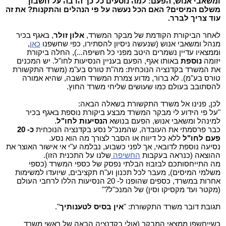
ומשאבי אנוש, הפעם: למה נוסעים כל כך הרבה על חשבון
משלם המיסים? האם הכל נעשה על פי הנהלים והתקנות? את זה
עוד צריך לברר.
לאחר הביקורת הקודמת של מבקר המשרד,
אלון זולר
, באגף בכיר
מנהל ומשאבי אנוש (שנעשה ניסיון להסתירו, כפי שחשפנו
כאן
,
וממצאיו עדיין נשמרים היטב מפני כל חשיפה...), החלה ביקורת
יזומה
נוספת
באותו אגף, הפעם בעניין הנסיעות לחו"ל. יש המכנים
את המשרד בקדנציה הנוכחית: מה"ת טורס בע"מ (משרד התקשורת
טורס בע"מ). לא ברור, מדוע צמרת המשרד חשבה, שהיא אמורה
להסתובב בעולם כמו שעושים שליחי משרד החוץ.
לכן, פנינו אל משרד התקשורת בשאלה הבאה:
"על פי הידוע לי מבקר המשרד מבצע ביקורת נוספת באגף בכיר
למינהל ומשאבי אנוש, הפעם בנושא
הנסיעות לחו"ל
.
כבר פרסמתי את העובדה, שהמנכ"ל נסע בקדנציה הנוכחית
כ- 20
פעם לחו"ל
ללא כל דיווח או הסבר לצורך מה הוא נסע.
נסיעה נוספת לדובאי, אך לפני כשבוע, נבלמה ע"י אי אישור האוצר את
ההוצאה (כנראה בעקבות
החשיפה
שלנו על התכנית הזו).
מה התייחסותכם לבזבוז הבלתי נפסק של כספי המשרד (כספי
משלמי המיסים), מעבר לכל תכנון וע"ח תקציבים, שיועדו למשימות
אחרות במשרד, כספים שהופנו ל- 20 הנסיעות הללו לרחבי העולם
(מקטר ועד מקסיקו וסין) של המנכ"ל?"
תגובת דובר משרד התקשורת: "
אין בסיס לטענותיך
".
כשייחשפו ממצאי המבקר (אולי בקדנציה הבאה של ראשי משרד