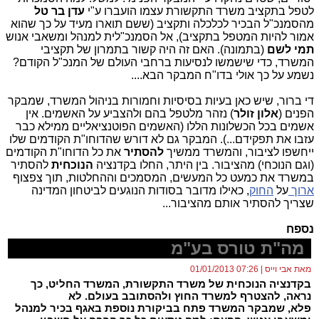
לטפל בתקציב משרד התקשורת עצמו הועברו ע"י
עדן בר טל
מהסמנכ"ל הבכיר לכלכלה ותקציב (ששם תוארו מעיד על כך שהוא
אמור להיות המטפל בתקציב), אל הסמנכ"לית למנהל ומשאבי אנוש
תמי לשם
(בתמונה). האם זה היה קשור בתמרון של תקציבי
המשרד, כדי שישמשו לנסיעות ברחבי העולם של המנכ"ל הקודם?
נשמע על כך אולי בדו"ח המבקר הבא....
די ברור, שיש כאן בעיות בסיסיות וחמורות בניהול המשרד, שמבקר
הפנים (
אלון זולר
) נזהר מלטפל בהם ולהצביע על האשמים. אין
אשמים בכל הכשלונות הללו (האשמים הפוטנציאליים ממילא כבר
עזבו את תפקידם...). המבקר גם לא דורש שהדוחו"ת הקודמים שלו
ייחשפו לציבור, והמשרד ממשיך
להסתיר
את כל הדוחו"ת הקודמים
(וגם הנוכחי) מהציבור. בין היתר, החלו בקדנציה
הנוכחית
להסתיר
במשרד את כמעט כל המעשים, המסמכים וההחלטות, תוך צפצוף
ארוך
על
החוק
, כאילו מדובר בסודות הנוגעים לביטחון המדינה
שצריך להסתיר אותם מהציבור...
נספח
מה"ת טורס בע"מ
מאת אבי וייס | 07:26 01/01/2013
בקדנציה הנוכחית של משרד התקשורת, המשרד החליט, כך
נראה, להצטרף למשרד החוץ ולהסתובב בעולם. לא
פלא, שמבקר המשרד פתח בביקורת נוספת באגף בכיר למנהל