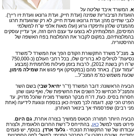
א
. המשרד איבד שליטה על
הוועדות הציבוריות שמינה (ועדת חייק, ועדת גרונאו וועדת זיו רייך).
לגבי שתיים מהן: ועדת גרונאו וועדת חייק, לא רק שהוועדות חרגו
מהמנדט שלהן ותיפקדו גרוע (ועלו מאות אלפי ש"ח למשלמי
המיסים), המלצותיהן לא בוצעו עד עצם היום הזה, אך עדיין עוסקים
בהמלצותיהם, במקום לקבור את ההמלצות בפח האשפה של
ההיסטוריה.
ב
. מנכ"ל משרד התקשורת הקודם הפך את המשרד ל"משרד
נסיעות" לטיולים לא ברורים שלו, בכל רחבי העולם (כ-750,000
ש"ח רק בשנת 2012), לרבות בזמן פעילות מלחמתית (מבצע
"עמוד ענן"). באחד מהם (במקסיקו) אף פגש את
שמילה מימון
,
שכעת משמש כמ"מ המנכ"ל...
הבעיה הראשונה: דובר המשרד (ד"ר
יחיאל שבי
) בשם השר
והמנכ"ל הכחישו כל השנים את החשיפות שלי, ואף טענו שהן
חסרות בסיס. כעת, דו"ח מבקר המשרד מוכיח שהכל מדויק. עד
הפרט הכי קטן. דוגמה לכך מצויה כאן בנספח ונוגעת לידיעה (אחת
מני רבים) שפרסמתי אך בינואר האחרון.
הבעיה היותר חמורה: הכאוס ממשיך בצורה אחרת,
גם היום
.
פירוט מצוי למשל
כאן
, בהתייחס ל"רשת החרום הלאומית, ולצורת
עבודתו של שר התקשורת הנוכחי -
גלעד ארדן
. בנוסף, יש פגמים
יסודיים, שטרם נחקרו ע"י המבקר הפנימי. למשל: למה הסמכויות