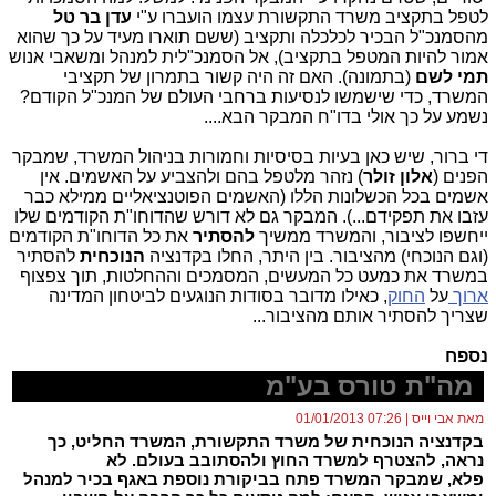
לטפל בתקציב משרד התקשורת עצמו הועברו ע"י
עדן בר טל
מהסמנכ"ל הבכיר לכלכלה ותקציב (ששם תוארו מעיד על כך שהוא
אמור להיות המטפל בתקציב), אל הסמנכ"לית למנהל ומשאבי אנוש
תמי לשם
(בתמונה). האם זה היה קשור בתמרון של תקציבי
המשרד, כדי שישמשו לנסיעות ברחבי העולם של המנכ"ל הקודם?
נשמע על כך אולי בדו"ח המבקר הבא....
די ברור, שיש כאן בעיות בסיסיות וחמורות בניהול המשרד, שמבקר
הפנים (
אלון זולר
) נזהר מלטפל בהם ולהצביע על האשמים. אין
אשמים בכל הכשלונות הללו (האשמים הפוטנציאליים ממילא כבר
עזבו את תפקידם...). המבקר גם לא דורש שהדוחו"ת הקודמים שלו
ייחשפו לציבור, והמשרד ממשיך
להסתיר
את כל הדוחו"ת הקודמים
(וגם הנוכחי) מהציבור. בין היתר, החלו בקדנציה
הנוכחית
להסתיר
במשרד את כמעט כל המעשים, המסמכים וההחלטות, תוך צפצוף
ארוך
על
החוק
, כאילו מדובר בסודות הנוגעים לביטחון המדינה
שצריך להסתיר אותם מהציבור...
נספח
מה"ת טורס בע"מ
מאת אבי וייס | 07:26 01/01/2013
בקדנציה הנוכחית של משרד התקשורת, המשרד החליט, כך
נראה, להצטרף למשרד החוץ ולהסתובב בעולם. לא
פלא, שמבקר המשרד פתח בביקורת נוספת באגף בכיר למנהל