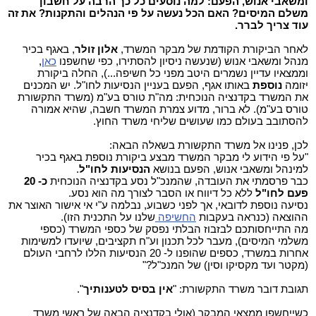
ומשאבי אנוש, הפעם: למה נוסעים כל כך הרבה על חשבון
משלם המיסים? האם הכל נעשה על פי הנהלים והתקנות? את זה
עוד צריך לברר.
לאחר הביקורת הקודמת של מבקר המשרד,
אלון זולר
, באגף בכיר
מנהל ומשאבי אנוש (שנעשה ניסיון להסתירו, כפי שחשפנו
כאן
,
וממצאיו עדיין נשמרים היטב מפני כל חשיפה...), החלה ביקורת
יזומה
נוספת
באותו אגף, הפעם בעניין הנסיעות לחו"ל. יש המכנים
את המשרד בקדנציה הנוכחית: מה"ת טורס בע"מ (משרד התקשורת
טורס בע"מ). לא ברור, מדוע צמרת המשרד חשבה, שהיא אמורה
להסתובב בעולם כמו שעושים שליחי משרד החוץ.
לכן, פנינו אל משרד התקשורת בשאלה הבאה:
"על פי הידוע לי מבקר המשרד מבצע ביקורת נוספת באגף בכיר
למינהל ומשאבי אנוש, הפעם בנושא
הנסיעות לחו"ל
.
כבר פרסמתי את העובדה, שהמנכ"ל נסע בקדנציה הנוכחית
כ- 20
פעם לחו"ל
ללא כל דיווח או הסבר לצורך מה הוא נסע.
נסיעה נוספת לדובאי, אך לפני כשבוע, נבלמה ע"י אי אישור האוצר את
ההוצאה (כנראה בעקבות
החשיפה
שלנו על התכנית הזו).
מה התייחסותכם לבזבוז הבלתי נפסק של כספי המשרד (כספי
משלמי המיסים), מעבר לכל תכנון וע"ח תקציבים, שיועדו למשימות
אחרות במשרד, כספים שהופנו ל- 20 הנסיעות הללו לרחבי העולם
(מקטר ועד מקסיקו וסין) של המנכ"ל?"
תגובת דובר משרד התקשורת: "
אין בסיס לטענותיך
".
כשייחשפו ממצאי המבקר (אולי בקדנציה הבאה של ראשי משרד