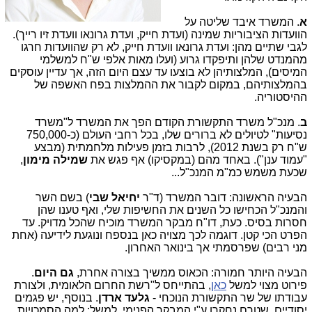
א
. המשרד איבד שליטה על
הוועדות הציבוריות שמינה (ועדת חייק, ועדת גרונאו וועדת זיו רייך).
לגבי שתיים מהן: ועדת גרונאו וועדת חייק, לא רק שהוועדות חרגו
מהמנדט שלהן ותיפקדו גרוע (ועלו מאות אלפי ש"ח למשלמי
המיסים), המלצותיהן לא בוצעו עד עצם היום הזה, אך עדיין עוסקים
בהמלצותיהם, במקום לקבור את ההמלצות בפח האשפה של
ההיסטוריה.
ב
. מנכ"ל משרד התקשורת הקודם הפך את המשרד ל"משרד
נסיעות" לטיולים לא ברורים שלו, בכל רחבי העולם (כ-750,000
ש"ח רק בשנת 2012), לרבות בזמן פעילות מלחמתית (מבצע
"עמוד ענן"). באחד מהם (במקסיקו) אף פגש את
שמילה מימון
,
שכעת משמש כמ"מ המנכ"ל...
הבעיה הראשונה: דובר המשרד (ד"ר
יחיאל שבי
) בשם השר
והמנכ"ל הכחישו כל השנים את החשיפות שלי, ואף טענו שהן
חסרות בסיס. כעת, דו"ח מבקר המשרד מוכיח שהכל מדויק. עד
הפרט הכי קטן. דוגמה לכך מצויה כאן בנספח ונוגעת לידיעה (אחת
מני רבים) שפרסמתי אך בינואר האחרון.
הבעיה היותר חמורה: הכאוס ממשיך בצורה אחרת,
גם היום
.
פירוט מצוי למשל
כאן
, בהתייחס ל"רשת החרום הלאומית, ולצורת
עבודתו של שר התקשורת הנוכחי -
גלעד ארדן
. בנוסף, יש פגמים
יסודיים, שטרם נחקרו ע"י המבקר הפנימי. למשל: למה הסמכויות