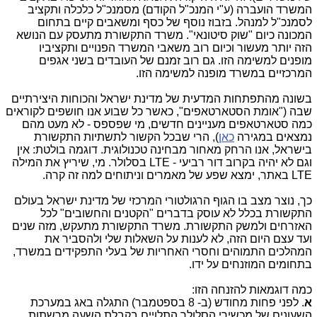
המשרד הועברה (ע"י המנכ"ל הקודם) מסמנכ"ל כלכלה ותקציב
לסמנכ"ל למנהל. בזבוז נוסף של כסף ומשאבים קיים בתחום
המכונה כיום "שוק סיטונאי". משרד התקשורת מתעסק עם הנושא
הזה יותר מעשור וכיום רוב משאבי המשרד הפנויים ותקציביו
מופנים למשימה הזו. גם רוב זמנם של העובדים בשני אגפים
המרכזיים במשרד מופנה למשימה הזו.
בשונה מהתפתחות המדעית של מדינת ישראל והכוחות היצירתיים
שבה ("אומת הסטארטאפים", כאשר כל שבוע אנו חושפים לקוראים
כמה סטארטאפים מעניינים חדשים, מי שפספס - לא מעט מהם
נמצאים במגירה
כאן
), הרי שבכל הקשור לתשתיות התקשורת
בישראל, אנו הרחק מאחור מבחינה טכנולוגית. דוגמה בולטת: אין
וגם לא יהיה בקרוב דור רביעי - LTE בסלולר. מי, שיריץ את המילה
LTE באתר, ימצא שפע של מאמרים וניתוחים למה זה קרה.
כך, נוצר מצב בו הגוף הרגולטורי המרכזי של מדינת ישראל בעולם
התקשורת בכלל לא עוסק בדברים "הקטנים והחשובים" לכל
האזרחים ולמשק התקשורת. משרד התקשורת מתעקש, מזה שנים
ועד עצם היום הזה, לא לענות על השאלות שלי ולהסביר את
המהלכים התמוהים וחסרי האחריות של בעלי התפקידים במשרד,
בתחומים המוזנחים על ידו.
כמה דוגמאות להזנחה הזו:
א
. לפני פחות מחודש (ב- 8 בספטמבר) התגלה באג במערכת
השעונים של מכשירי הסלולר התלויים בקבלת השעה מרשתות