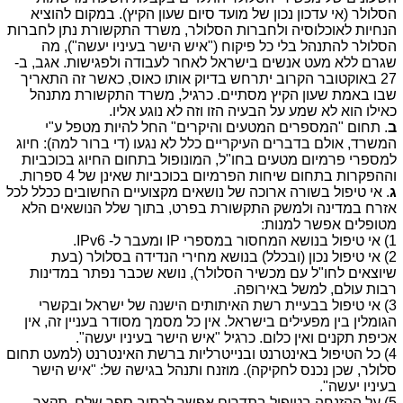
הסלולר (אי עדכון נכון של מועד סיום שעון הקיץ). במקום להוציא
הנחיות לאוכלוסיה ולחברות הסלולר, משרד התקשורת נתן לחברות
הסלולר להתנהל בלי כל פיקוח ("איש הישר בעיניו יעשה"), מה
שגרם ללא מעט אנשים בישראל לאחר לעבודה ולפגישות. אגב, ב-
27 באוקטובר הקרוב יתרחש בדיוק אותו כאוס, כאשר זה התאריך
שבו באמת שעון הקיץ מסתיים. כרגיל, משרד התקשורת מתנהל
כאילו הוא לא שמע על הבעיה הזו וזה לא נוגע אליו.
ב
. תחום "המספרים המטעים והיקרים" החל להיות מטפל ע"י
המשרד, אולם בדברים העיקריים כלל לא נגעו (די ברור למה): חיוג
למספרי פרמיום מטעים בחו"ל, המונופול בתחום החיוג בכוכביות
וההפקרות בתחום שיחות הפרמיום בכוכביות שאינן של 4 ספרות.
ג
. אי טיפול בשורה ארוכה של נושאים מקצועיים החשובים ככלל לכל
אזרח במדינה ולמשק התקשורת בפרט, בתוך שלל הנושאים הלא
מטופלים אפשר למנות:
1) אי טיפול בנושא המחסור במספרי IP ומעבר ל- IPv6.
2) אי טיפול נכון (ובכלל) בנושא מחירי הנדידה בסלולר (בעת
שיוצאים לחו"ל עם מכשיר הסלולר), נושא שכבר נפתר במדינות
רבות עולם, למשל באירופה.
3) אי טיפול בבעיית רשת האיתותים הישנה של ישראל ובקשרי
הגומלין בין מפעילים בישראל. אין כל מסמך מסודר בעניין זה, אין
אכיפת תקנים ואין כלום. כרגיל "איש הישר בעיניו יעשה".
4) כל הטיפול באינטרנט ובנייטרליות ברשת האינטרנט (למעט תחום
סלולר, שכן נכנס לחקיקה). מוזנח ותנהל בגישה של: "איש הישר
בעיניו יעשה".
5) על ההזנחה בטיפול בתדרים אפשר לכתוב ספר שלם. תקצר