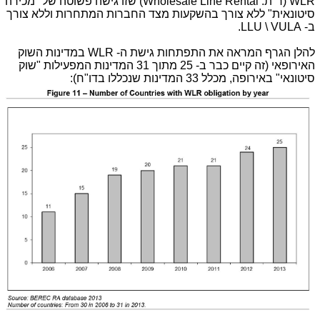
WLR (ר"ת: Wholesale Line Rental) שזו גישה פשוטה של "מכירה
סיטונאית" ללא צורך בהשקעות מצד החברות המתחרות וללא צורך
ב- LLU \ VULA.
להלן הגרף המראה את התפתחות גישת ה- WLR במדינות השוק
האירופאי (זה קיים כבר ב- 25 מתוך 31 המדינות המפעילות "שוק
סיטונאי" באירופה, מכלל 33 המדינות שנכללו בדו"ח):