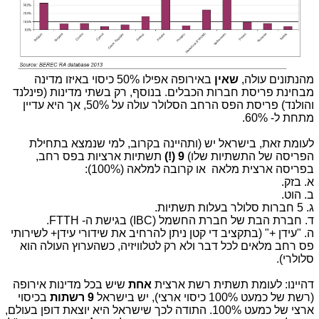
מהנתונים עולה,
שאין
באירופה אפילו 50% כיסוי באיזו מדינה
מבחינת פריסת חברות הכבלים. בנוסף, רק בשתי מדינות (פינלנד
והולנד) פריסת הפס הרחב הסלולר עולה על 50%, אך היא עדיין
מתחת ל- 60%.
לעומת זאת, בישראל יש (ותהיינה בקרוב, למי שנמצא בתחילת
הפריסה של התשתיות שלו)
9 (!)
תשתיות ארציות בפס רחב,
בפריסה ארצית מלאה או קרובה למלאה (100%):
א. בזק.
ב. הוט.
ג. 5 חברות סלולר בעלות תשתיות.
ד. חברת הבת של חברת החשמל (IBC) בגישת ה- FTTH.
ה. "עידן +" (בתקציב די קטן ניתן להרחיב את שידורי עידן+ לשירותי
פס רחב מלאים לכל דבר ולא רק לטלוויזיה, כשהערוץ העולה הוא
סלולרי).
דהיינו: לעומת תשתית רשת ארצית
אחת
שיש בכל מדינות אירופה
(רשת של כמעט 100% כיסוי ארצי), יש בישראל
9 רשתות
בכיסוי
ארצי של כמעט 100%. התודה לכך שישראל היא יוצאת דופן בעולם,