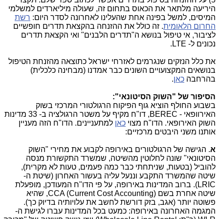
היריעה מלתאר את הכאוס בתחום זה, שעולה מיליארדים למשלמי
המיסים, למשל בפינה אחת שהעלינו לאחרונה לסדר היום:
רשת
החרום הלאומית
. זה כולל את ההזנחה בהקצאת תדרים חופשיים
לציבור, אי טיפול בנושא ה"תדרים הלבנים" ואי הקצאת תדרים
נכונים ל- LTE.
את כלל הנזקים שנגרמים לאזרחי ישראל כתוצאה מהזנחת הטיפול
בנושאים המקצועויים השונים כבר אמדנו (מבחינה כלכלית)
בהרחבה
כאן
.
הסיפור של "השוק הסיטונאי":
בשבוע החולף הוציא גוף הפיקוח הרגולטורי המרכזי בשוק
האירוופאי - BEREC, דו"ח מקיף על משטר הרגולציה ב- 33 מדינות
השוק האירופאי. הדו"ח מצוי
כאן
למתעניינים. הדו"ח הזה מעניין
אותנו משני היבטים מרכזיים:
א
. הגישה של הרגולטורים באירופה לקבוע את מחירי "השוק
הסיטונאי" שונה לחלוטין מהשיטה, שמשרד התקשורת מנסה
להוביל (בטעות, שניתחתי כבר כמה פעמים, טעות לא מקרית),
שיטה שהמשרד התקבע וננעל עליה בעשור האחרון (שיטת ה-
LRIC). ברוב המדינות באירופה, על פי הדו"ח המעודכן, מופעלת
שיטה אחרת בשם (CCA (Current Cost Accounting, שהיא
פשוטה יותר (אגב, בזק דורשת לחשב את עלויותיה בדיוק כך).
המגמה האחרונה באירופה: כמעט בכל המדינות עברו לגישת ה-