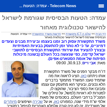
Telecom News - עמדה: הטעות ...
עמדה: הטעות הבסיסית שגורמת לישראל
להישאר טכנולוגית מאחור
דף הבית
>>
עולם ה-ICT ותקשורת
>>
חדשות משרד התקשורת
>> עמדה: הטעות
הבסיסית שגורמת לישראל להישאר טכנולוגית מאחור
משרד התקשורת עסוק רוב זמנו בעצמו וביצירת מבנים וצעדים
דמיוניים, עד כי לא נותר זמן להתעסק בבעיות האמיתיות
ובצורך להצעיד את שירותי התקשורת הבסיסיים לתושבי
ישראל קדימה, כפי שנעשה בכל העולם (בשונה מיכולות
הפיתוח של אומת הסטארט-אפים).
מאת:
אבי וייס
, 30.9.13, 09:00
דו"ח מבקר הפנים של משרד התקשורת
אותו ניתחנו
כאן
, הציג לראווה את מה
שתמיד טענו: המשרד מתמקד בדברים
הלא נכונים, ובעיקר הוא מתעסק עם עצמו
ומבזבז את כספי הציבור, שהוקצו לו,
למטרות לא ראויות (למשל, על טיולים של
המנכ"ל ברחבי העולם, בסכומים של מאות
אלפי ש"ח מידי שנה, כמפורט
כאן
, או על
שכירה
ושיפוצים
מיותרים
של משרדים). זה לא היה קורה אלמלא האחריות לטיפול בתקציב