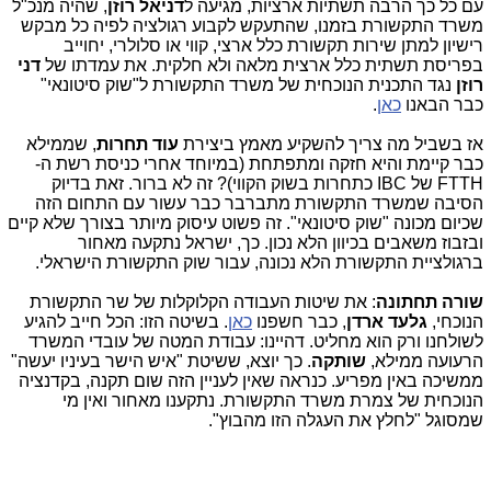
עם כל כך הרבה תשתיות ארציות, מגיעה ל
דניאל רוזן
, שהיה מנכ"ל
משרד התקשורת בזמנו, שהתעקש לקבוע רגולציה לפיה כל מבקש
רישיון למתן שירות תקשורת כלל ארצי, קווי או סלולרי, יחוייב
בפריסת תשתית כלל ארצית מלאה ולא חלקית. את עמדתו של
דני
רוזן
נגד התכנית הנוכחית של משרד התקשורת ל"שוק סיטונאי"
כבר הבאנו
כאן
.
אז בשביל מה צריך להשקיע מאמץ ביצירת
עוד תחרות
, שממילא
כבר קיימת והיא חזקה ומתפתחת (במיוחד אחרי כניסת רשת ה-
FTTH של IBC כתחרות בשוק הקווי)? זה לא ברור. זאת בדיוק
הסיבה שמשרד התקשורת מתברבר כבר עשור עם התחום הזה
שכיום מכונה "שוק סיטונאי". זה פשוט עיסוק מיותר בצורך שלא קיים
ובזבוז משאבים בכיוון הלא נכון. כך, ישראל נתקעה מאחור
ברגולציית התקשורת הלא נכונה, עבור שוק התקשורת הישראלי.
שורה תחתונה
: את שיטות העבודה הקלוקלות של שר התקשורת
הנוכחי,
גלעד ארדן
, כבר חשפנו
כאן
. בשיטה הזו: הכל חייב להגיע
לשולחנו ורק הוא מחליט. דהיינו: עבודת המטה של עובדי המשרד
הרעועה ממילא,
שותקה
. כך יוצא, ששיטת "איש הישר בעיניו יעשה"
ממשיכה באין מפריע. כנראה שאין לעניין הזה שום תקנה, בקדנציה
הנוכחית של צמרת משרד התקשורת. נתקענו מאחור ואין מי
שמסוגל "לחלץ את העגלה הזו מהבוץ".