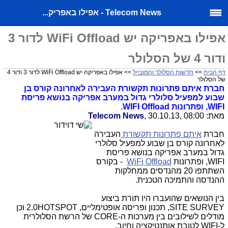
Telecom News - אפילו באפריק...
אפילו באפריקה יש WiFi Offload לדור 3
ודור 4 של הסלולר
דף הבית
>>
חדשות הסלולר והמובייל
>> אפילו באפריקה יש WiFi Offload לדור 3 ודור 4
של הסלולר
חברת איתם פתרונות תקשורת העבירה לאחרונה קורס בן
שבוע למפעיל סלולרי גדול במערב אפריקה בנושא פריסת
WIFI
, ופתרונות
WIFI Offload
.
מאת:
, 30.10.13, 08:00
Telecom News
חברת
איתם פתרונות תקשורת
העבירה
לאחרונה קורס בן שבוע למפעיל סלולרי
גדול במערב אפריקה בנושא פריסת
WIFI
, ופתרונות
WiFi Offload
- בקורס
השתתפו 20 מהנדסים ממחלקות
ההנדסה והתמיכה הטכנית.
בין הנושאים שהועברו היו תורת ביצוע
SITE SURVEY
, תכנון ופריסה אופטימליים,
HOTSPOT
2.0 וכן
מודלים לשילובים בין מערכות ה-
CORE
של הרשת הסלולרית
ל-
WIFI
לטובת אותנטיקציה וחיוב.