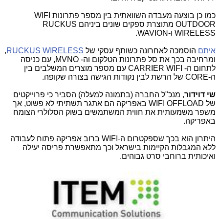
כמו כן בוצעה מעבדה השוואתית בין מספר פתרונות
WIFI
OUTDOOR
מתוצרת ספקים שונים ביניהם
RUCKUS
WIRELESS
ו-
WAVION
.
איתם
הוסמכה לאחרונה כשותף עסקי של
RUCKUS WIRELESS
,
ומרחיבה בכך את סל פתרונות הטלקום וה-
MVNO
, עם כניסה
לתחום ה-
CARRIER WIFI
עם מספר מוצרים המשלבים בין
ה-
CORE
של הרשת לבין נקודות הגישה בצורה שקופה.
שי דוידור
, מנכ"ל החברה (בתמונה למעלה) הסביר כי פרוייקטים
של
WIFI OFFLOAD
באפריקה הם אתגר תשתיתי לא פשוט, אך
משפר משמעותית את חווית המשתמשים בשוק הסלולרי הצומח
באפריקה.
היתרון הוא בכך שספקטרום ה-
WIFI
ברוב אפריקה פתוח לעבודה
ללא המגבלות הקיימות בישראל וכך מתאפשרת פריסה יעילה
ואיכותית ברוחבי סרט גבוהים.