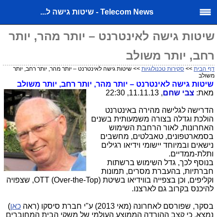
Telecom News - שיטות גישה ל...
שיטות גישה לאינטרנט – יותר מהר, יותר
רחב, יותר משולב
דף הבית
>>
סקירות טכנולוגיות
>> שיטות גישה לאינטרנט – יותר מהר, יותר רחב, יותר
משולב
שיטות גישה לאינטרנט – יותר מהר, יותר רחב, יותר משולב
מאת:
צבי שחם
, 11.11.13, 22:30
הדרישה לגלישה מהירה באינטרנט
הולכת וגדלה בצורה משמעותית בשנים
האחרונות, לאור הרחבת השימוש
בסמארטפונים, טאבלטים, מחשבים
נישאים ובמיוחד יישומי וידיאו רגילים
ותלת-ממדיים.
בנוסף לכך, גדל השימוש ברשתות
חברתיות, בהעברת מסרים, תמונות
וקליפים, וכן בצפייה בווידיאו בשיטת
OTT (Over-the-Top)
, שצפויה
להיכנס בקרוב גם לארצנו.
בסקר, שפורסם לאחרונה (מאי 2013) ע"י חברת סיסקו (ראה
כאן
)
נמצא, כי קצב ההורדה הממוצע העולמי של משקי הבית המחוברים