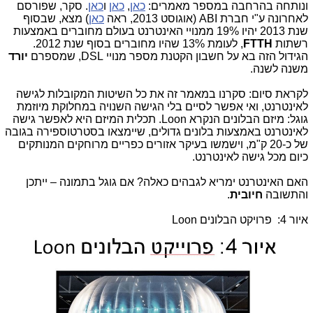
ונותחה בהרחבה במספר מאמרים:
כאן
,
כאן
ו
כאן
. סקר, שפורסם
לאחרונה ע"י חברת
ABI
(אוגוסט 2013, ראה
כאן
) מצא, שבסוף
שנת 2013 יהיו 19% ממנויי האינטרנט בעולם מחוברים באמצעות
רשתות
FTTH
, לעומת 13% שהיו מחוברים בסוף שנת 2012.
הגידול הזה בא על חשבון הקטנת מספר מנויי
,DSL
שמספרם
יורד
משנה לשנה.
לקראת סיום: סקרנו במאמר זה את כל השיטות המקובלות לגישה
לאינטרנט, ואי אפשר לסיים בלי הגישה השנויה במחלוקת מיוזמת
גוגל: מיזם הבלונים הנקרא
Loon
. תכלית המיזם היא לאפשר גישה
לאינטרנט באמצעות בלונים גדולים, שיימצאו בסטרטוספירה בגובה
של כ-20 ק"מ, וישמשו בעיקר אזורים כפריים מרוחקים המנותקים
כיום מכל גישה לאינטרנט.
האם האינטרנט ימריא לגבהים כאלה? אם גוגל בתמונה – ייתכן
והתשובה
חיובית
.
איור 4: פרויקט הבלונים
Loon