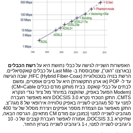
האפשרות השנייה לגישה על כבלי נחושת היא על
רשת הכבלים
(בארצנו "הוט"), שמבוססת ב-
Last Mile
על כבלים קואקסיאליים.
הרשת בנויה בטכנולוגיית
,HFC (Hybrid Fiber-Coax)
שבה הגישה
עד ל-
POP
(או ארון התקשורת) היא על סיבים אופטיים, ומשם
לבתים על כבלי קואקס. בבית מותקן מודם כבלים
(CM=Cable
Modem)
הפועל באפיק, שהוקצה במיוחד מול ציוד נגדי הנקרא
CMTS
. התקן הנוכחי נקרא
DOCSIS 3.0
והוא מאפשר העברה
למנוי עד 50 מגהביט לשנייה באפיק טלוויזיה אירופאי של 8 מגה"צ.
התקן מאפשר גם הצמדת מספר אפיקים ויצירת מסלול של עד 400
מגהביט לשנייה למנוי (כמובן עם מודם
CM
מתאים). הגרסה הבאה,
שתיקרא
,DOCSIS 3.1
אמורה לאפשר העברת קצבים של כ- 10
ג'יגהביט לשנייה למנוי, ו-1 ג'יגהביט לשנייה בערוץ החוזר.