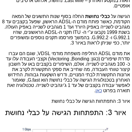
האות במקטע האחרון –
Last Mile
: נחושת, אלחוט או סיבים
אופטיים.
הגישה על
כבלי נחושת
החלה בסוף שנות התשעים של המאה
הקודמת, כאשר פותח מודם ה-
ADSL
הראשון, שפעל בקצבים עד 8
מגהביט לשנייה באפיק היורד ועד 1 מגהביט לשנייה באפיק העולה.
בשנת 1999 נקבעו ע"י ה-
ITU
תקני ה-
ADSL
הראשונים, שהיו
G.992.1
ו-
G.992.2
. בהמשך פורסמו תקנים נוספים ומשופרים
יותר, כפי שניתן לראות באיור 3.
את מודם
ADSL
החליפה משפחת מודמי
VDSL
, שגם הם עברו
סדרת שיפורים (כגון:
Bonding
,
Vectoring
) וקצבי העבודה עלו עד
כ- 100 מגהביט לשנייה. אולם, השיפורים בקצבים באו על חשבון
קיצור טווחי העבודה, מה שחייב את ספקי התקשורת לקרב את
ארונות התקשורת לבתי המנויים, ודרש השקעות גבוהות. החידוש
האחרון בטכנולוגית הגישה על כבלי נחושת הוא
G.fast
, שאמור
לאפשר עבודה בקצבים של עד 1 ג'יגהביט לשנייה. טכנולוגיה זאת
תוארה בפרוט
כאן
.
איור 3: התפתחות הגישה על כבלי נחושת