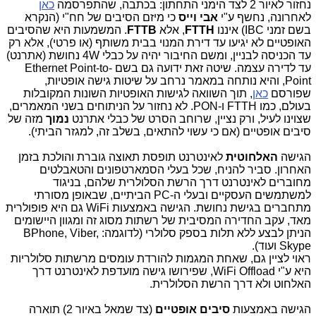
נחזור לאיור 2 לצד הימני התחתון: בכתבה, שהתפרסמה
כאן
לאחרונה, נחשף ע"י
אבי וייס
כי מיזם הסיבים של חח"י (הנקרא
בשם זמני
IBC
) איננו
FTTH
, אלא
FTTB
. המשמעות היא שהסיבים
האופטיים לא יגיעו עד דירת המנוי בבית משותף (או פרטי), אלא רק
עד הכניסה לבניין, ומשם החיבור יהיה על כבלי
W
4 נחושת (אתרנט)
עד לדירה עצמה. שיטה זאת ידועה גם בשם
Ethernet Point-to-
Point
, והיא נותחה במאמר נרחב על שיטות גישה אופטיות,
שפורסם
כאן
, תוך השוואה לגישות האופטיות השונות המקובלות
בעולם, כמו
FTTH
ו-
PON
. לא נחזור על הניתוחים בשני המאמרים,
שצוינו לעיל, ורק נציין, שרוחב הסרט של כבלי אתרנט
נמוך
מזה של
סיבים אופטיים (אם כי עשוי להתאים, בשלב זה, למגזר הביתי).
הגישה
האלחוטית
לאינטרנט תופסת תאוצה גוברת והולכת בזמן
האחרון. סביר להניח, שכל בעלי הסמארטפונים והטאבלטים
מחוברים לאינטרנט דרך הרשת הסלולרית שלהם, בניגוד
למשתמשים העסקיים ובעלי ה-
PC
הביתיים, שבאופן מסורתי
מתחברים בגישת נחושת. הגישה באמצעות
WiFi
גם היא פופולרית
מאד, עקב החדירה המסיבית של רשתות מסוג זה ומגוון היישומים
הניתן לבצע ללא תלות בספק סלולרי (לדוגמה:
BPhone, Viber,
Skype
ועוד).
ראוי לציין גם, שאחת המגמות להורדת עומסים מרשתות סלולריות
היא ע"י
WiFi Offload
, שפירושו גישה מועדפת לאינטרנט דרך
האלחוט ולא דרך הרשת הסלולרית.
הגישה באמצעות
סיבים אופטיים
(צד שמאל באיור 2) תוארה