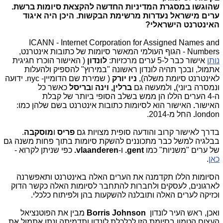
שהוגשו במסגרת המדיניות החדשה להקצאת סיומות ברשת.
ערים מישראל נעדרות מרשימת הבקשות. היכן היה איגוד
האינטרנט הישראלי?
ICANN - Internet Corporation for Assigned Names and
Numbers - הגוף העולמי המאשר סיומות של כתובות אינטרנט,
נותן
אישור כבר ל-5 ערים מרכזיות:
לונדון
( האישור הוכרז חגיגית
אתמול, ובכך תהיה לונדון ראשונה "במירוץ" להספיק ולהעלות
לאינטרנט סיומת משלה),
ניו יורק
( שמירת שם הדומיין- nyc. ידועה
ונמסרה ביוני)
,
ולמעשה גם
ברלין, וינה
ו
בריסל
כאשר כל
ה-4
הערים הללו
הן ממש בשלב הסופי ביותר של קבלת
האישור
.
האישור הוא לסיומות כתובות אינטרנט בשם שלהן כמו:
london
.
החל מ-2014.
בדרך לאישור קרוב והודעה סופית מצויות גם
פריס
ו
מוסקבה
.
בבלגיה למשל כבר מתכוננים להשקת סיומות בתוך פחות משנה גם
של ערים "משניות" כמו
gent.
ו-
vlaanderen.
כפי שניתן לקרוא -
כאן
.
הסיומות הללו תקדמנה את הערים האלה באינטרנט ותאפשרנה
לארגונים, לעסקים ולחברות להתחבר לסיומות האלה כקשר הדוק
וכזיקה לערים האלה ותובלנה להשקעות בהן ולפיתוח כלכלי.
ואכן, ראש העיר לונדון
Borris Johnson
מבין את הפוטנציאל
העצום הטמון בסיומת הזו לכלכלת לונדון ותדמיתה ונתן אתמול את