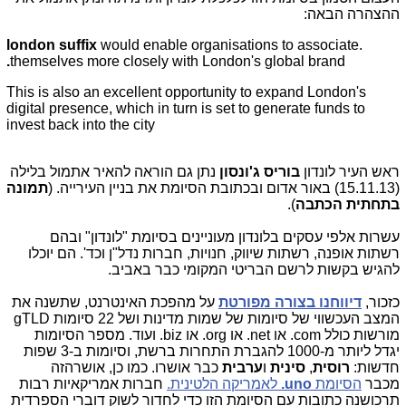
ההצהרה הבאה:
london suffix
would enable organisations to associate
.
.
themselves more closely with London's global brand
This is also an excellent opportunity to expand London's
digital presence, which in turn is set to generate funds to
invest back into the city
ראש העיר לונדון
בוריס ג'ונסון
נתן גם הוראה להאיר אתמול בלילה
(15.11.13) באור אדום ובכתובת הסיומת את בניין העירייה. (
תמונה
בתחתית הכתבה
).
עשרות אלפי עסקים בלונדון מעוניינים בסיומת "לונדון" ובהם
רשתות אופנה, רשתות שיווק, חנויות, חברות נדל"ן וכד'. הם יוכלו
להגיש בקשות לרשם הבריטי המקומי כבר באביב.
כזכור,
דיווחנו בצורה מפורטת
על מהפכת האינטרנט, שתשנה את
המצב העכשווי של סיומות של שמות מדינות ושל 22 סיומות gTLD
מורשות כולל com. או net. או org. או biz. ועוד. מספר הסיומות
יגדל ליותר מ-1000 להגברת התחרות ברשת, וסיומות ב-3 שפות
חדשות:
רוסית
,
סינית
ו
ערבית
כבר אושרו. כמו כן, אושרהזה
מכבר
הסיומת
uno.
לאמריקה הלטינית.
חברות אמריקאיות רבות
תרכושנה כתובות עם הסיומת הזו כדי לחדור לשוק דוברי הספרדית