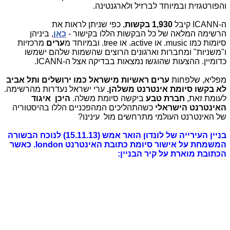
והפורטגזית ובמיוחד לברזיל ולארגנטינה.
ה-ICANN קיבל
1,930 בקשות
, כפי שניתן לראות את
הרשימה המלאה של כל הבקשות הללו בקישור -
כאן
, ביניהן
סיומות כמו music. או active. או tree. ובמיוחד מ
ערים
מרכזיות
ו"משניות" ומחברות וארגונים הרוצים שהשמות שלהם ישמשו
כדומיין. ההצעות שהוגשו נמצאות בבדיקה אצל ה-ICANN.
מפליא, שלפחות
ערים ראשיות מישראל כמו ירושלים ותל אביב
לא בקשו סיומת אינטרנט משלהן.
ערי ישראל נעדרות מהרשימה.
לעומת זאת,
חברת טבע
ביקשה סיומת משלה.
היכן איגוד
האינטרנט הישראלי
כשהתהליכים המהפכניים הללו בהיסטוריה
של האינטרנט העולמי מתרחשים מול עינינו?
בניין העירייה של לונדון הואר אמש (15.11.13) לנוכח הבשורה
המשמחת על אישור סיומת כתובת האינטרנט london. כאשר
הכתובת מוארת על קיר הבניין: