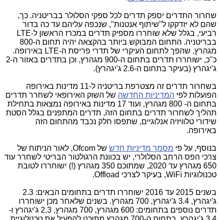
שחרור התדרים יספק תדרים לכל ספקי הסלולר בבריטניה. כך,
שהם לא יזדקקו ל"שיתוף אנטנות", שנכפה עליהם עד כה בדור
רביעי, בגלל שלא שוחררו מספיק תדרים במכרז הראשון ל-LTE
בבריטניה. התחום המבוקש ביותר בהקצאה יהיה תחום ה-800
מגהרץ, שהפך לתחום העיקרי של תדרי פריסת ה-LTE באירופה.
כ"כ, ישוחררו תדרים בתחום ה-900 מגהרץ, וכן בתדרים באזור ה-2
ג'יגהרץ (בעיקר בתחום ה-2.6 ג'יגהרץ).
בשחרור תדרים זה מצטרפת בריטניה ל-11 מדינות באירופה
הפועלות לפי
המדיניות החדשה
של השוק האירופאי לשחרר תדרים
בתחום ה- 800 מגהרץ, ועוד 17 מדינות באירופה נמצאות בתחילת
תהליך לשחרור תדרים בתחום הזה, תדרים המתפנים בגלל הסטת
שידורי טלוויזיה אנלוגיים, שתפסו חלק נכבד מהתחום הזה
באירופה.
בנוסף, על פי
מסמך מדיניות חדש
של Ofcom, לאור הניתוח של
צרכי הפס הרחב הסלולרי, יש בכוונת הרגולטור הבריטי לשחרר עוד
650 מגהרץ עד 2020, שמתוכם 350 מגהרץ (!) ישוחררו לטובת
טכנולוגיות WiFi, בעיקר לצרכי Offload.
בשנים 2015 עד 2016 ישוחררו תדרים בתחומים הבאים: 2.3
ג'יגהרץ, 3.4 ג'יגהרץ, 700 מגהרץ. בשנים שלאחר מכן ישוחררו
תדרים נוספים בתחומים: 600 מגהרץ, 700 מגהרץ, 2.3 ג'יגהרץ ו-
3.4 ג'יגהרץ. בתחום ה-700 מגהרץ מתוכנן להפעיל את טכנולוגיית