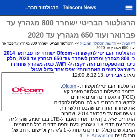
Telecom News - הרגולטור הבר...
הרגולטור הבריטי ישחרר 800 מגהרץ עד
פברואר ועוד 650 מגהרץ עד 2020
דף הבית
>>
חדשות הסלולר והמובייל
>> הרגולטור הבריטי ישחרר 800 מגהרץ עד פברואר
ועוד 650 מגהרץ עד 2020
הרגולטור הבריטי לתקשורת - Ofcom ישחרר עד פברואר 2014
כ- 800 מגהרץ ומתכנן לשחרר עוד 650 מגהרץ עד 2020, חלק
ניכר מהספקטרום הזה יוקצה ל- WiFi. כמה מגהרץ שוחררו
בישראל בשנים האחרונות? אפס אחד גדול ועגול.
מאת:
אבי וייס
, 6.12.13, 12:00
הרגולטור הבריטי לתקשורת -
Ofcom
,
בדומה לפעילות הרגולטור האמריקאי
(FCC) ורגולטורים דומים אחרים
לתקשורת ברחבי העולם, החליט להקדים
את שחרור התדרים שהבטיח לשחרר,
ויעשה זאת עד פברואר 2014. שחרור
התדרים יאיץ, בין היתר, את המעבר ל-LTE בבריטניה, שהחל זה
מכבר עם תדרי 1.8 ג'יגהרץ וכעת יתפנו תדרים בכל התחומים
המבוקשים (כולל תדרים מתחת ל- 1 ג'יגהרץ וליישום נרחב של
טכנולוגיית
LTE-Advanced
).