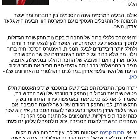
הללו.
אולם, הבעיה המרכזית אינה ההסכמים בין החברות ומה יעשה
הממונה על ההגבלים העסקיים עם הפארסה הזו. הבעיה היא
גלעד
ארדן
, השר.
זה אינטרס כלכלי ברור של החברות בקבוצות התקשורת הגדולות,
לחסוך בהוצאות על תשתיות. זה יאפשר להן להציג יותר רווחים
ולחלק יותר דיבידנדים לבעלי המניות. האינטרס הכלכלי הזה ברור
וגלוי. מה שלא ברור וגלוי: מהם האינטרסים של שר התקשורת
גלעד ארדן
. האם הוא נציג של החברות הללו בממשלה, או נציג
הציבור בממשלה? כבר ניתח עמיתי
חיים חביב
את חוסר שיקול
הדעת של השר
גלעד ארדן
במהלכים הרגולטוריים האחרונים שלו -
כאן
.
יתרה מכך, התמיכה הפומבית שלו בהסכמי שת"פ האנטנות הללו
מטשטשים את הגבול בין התפקיד הנוכחי שלו (שר התקשורת,
שאמור לדאוג לצרכנים. זאת, באמצעות עידוד התחרות בשוק
התקשורת), לבין התפקיד הקודם שלו כשר להגנת הסביבה. אם
השר
גלעד ארדן
מתפקד כרגע כשר להגנת הסביבה, אזי הוא שכח
כמה עובדות פיזיקליות, שהממונים על ההגנה מפני הקרינה -
העובדים במשרד להגנת הסביבה, יכולים לספר לו עליהן גם
כעת
:
א
. אין
סכנת קרינה
מאנטנות סלולר. אין דבר כזה בשום מקום
בעולם וגם לא בישראל. סכנת הקרינה הסלולרית, אם היא ישנה,