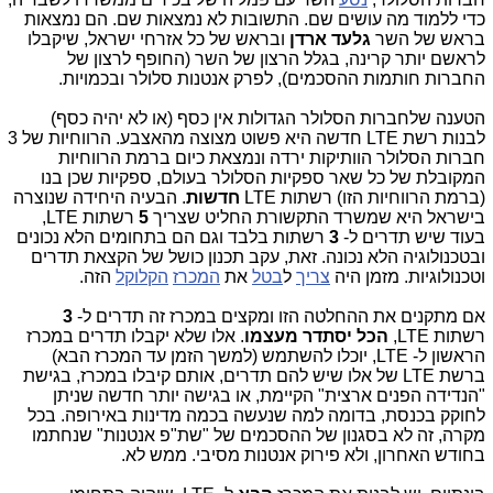
כדי ללמוד מה עושים שם. התשובות לא נמצאות שם. הם נמצאות
בראש של השר
גלעד ארדן
ובראש של כל אזרחי ישראל, שיקבלו
לראשם יותר קרינה, בגלל הרצון של השר (החופף לרצון של
החברות חותמות ההסכמים), לפרק אנטנות סלולר ובכמויות.
הטענה שלחברות הסלולר הגדולות אין כסף (או לא יהיה כסף)
לבנות רשת LTE חדשה היא פשוט מצוצה מהאצבע. הרווחיות של 3
חברות הסלולר הוותיקות ירדה ונמצאת כיום ברמת הרווחיות
המקובלת של כל שאר ספקיות הסלולר בעולם, ספקיות שכן בנו
(ברמת הרווחיות הזו) רשתות LTE
חדשות
. הבעיה היחידה שנוצרה
בישראל היא שמשרד התקשורת החליט שצריך
5
רשתות LTE,
בעוד שיש תדרים ל-
3
רשתות בלבד וגם הם בתחומים הלא נכונים
ובטכנולוגיה הלא נכונה. זאת, עקב תכנון כושל של הקצאת תדרים
וטכנולוגיות. מזמן היה
צריך
ל
בטל
את
המכרז
הקלוקל
הזה.
אם מתקנים את ההחלטה הזו ומקצים במכרז זה תדרים ל-
3
רשתות LTE,
הכל יסתדר מעצמו
. אלו שלא יקבלו תדרים במכרז
הראשון ל- LTE, יוכלו להשתמש (למשך הזמן עד המכרז הבא)
ברשת LTE של אלו שיש להם תדרים, אותם קיבלו במכרז, בגישת
"הנדידה הפנים ארצית" הקיימת, או בגישה יותר חדשה שניתן
לחוקק בכנסת, בדומה למה שנעשה בכמה מדינות באירופה. בכל
מקרה, זה לא בסגנון של ההסכמים של "שת"פ אנטנות" שנחתמו
בחודש האחרון, ולא פירוק אנטנות מסיבי. ממש לא.