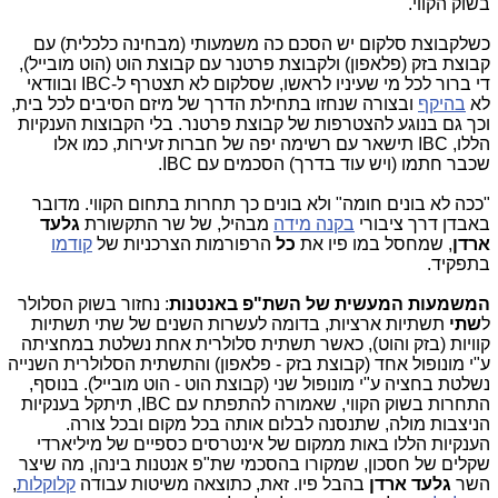
בשוק הקווי.
כשלקבוצת סלקום יש הסכם כה משמעותי (מבחינה כלכלית) עם
קבוצת בזק (פלאפון) ולקבוצת פרטנר עם קבוצת הוט (הוט מובייל),
די ברור לכל מי שעיניו לראשו, שסלקום לא תצטרף ל-IBC ובוודאי
לא
בהיקף
ובצורה שנחזו בתחילת הדרך של מיזם הסיבים לכל בית,
וכך גם בנוגע להצטרפות של קבוצת פרטנר. בלי הקבוצות הענקיות
הללו, IBC תישאר עם רשימה יפה של חברות זעירות, כמו אלו
שכבר חתמו (ויש עוד בדרך) הסכמים עם IBC.
"ככה לא בונים חומה" ולא בונים כך תחרות בתחום הקווי. מדובר
באבדן דרך ציבורי
בקנה מידה
מבהיל, של שר התקשורת
גלעד
ארדן
, שמחסל במו פיו את
כל
הרפורמות הצרכניות של
קודמו
בתפקיד.
המשמעות המעשית של השת"פ באנטנות
: נחזור בשוק הסלולר
ל
שתי
תשתיות ארציות, בדומה לעשרות השנים של שתי תשתיות
קוויות (בזק והוט), כאשר תשתית סלולרית אחת נשלטת במחציתה
ע"י מונופול אחד (קבוצת בזק - פלאפון) והתשתית הסלולרית השנייה
נשלטת בחציה ע"י מונופול שני (קבוצת הוט - הוט מובייל). בנוסף,
התחרות בשוק הקווי, שאמורה להתפתח עם IBC, תיתקל בענקיות
הניצבות מולה, שתנסנה לבלום אותה בכל מקום ובכל צורה.
הענקיות הללו באות ממקום של אינטרסים כספיים של מיליארדי
שקלים של חסכון, שמקורו בהסכמי שת"פ אנטנות בינהן, מה שיצר
השר
גלעד ארדן
בהבל פיו. זאת, כתוצאה משיטות עבודה
קלוקלות
,