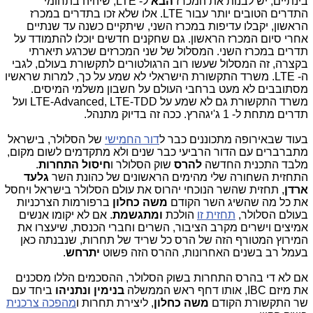
בינתיים, יש לבנות את המכרז
הבא
ל- LTE, שיהיה בתחומי
התדרים הטובים יותר עבור LTE. אלו שלא זכו בתדרים במכרז
הראשון, יקבלו עדיפות במכרז השני, שיתקיים כשנה עד שנתיים
אחרי סיום המכרז הראשון. גם שחקנים חדשים יוכלו להתמודד על
תדרים במכרז השני. המסלול של שני המכרזים שכרגע תיארתי
בקצרה, זה המסלול שעשו רוב הרגולטורים לתקשורת בעולם, לגבי
ה- LTE. משרד התקשורת הישראלי לא שמע על כך, למרות שראשיו
מסתובבים לא מעט ברחבי העולם על חשבון משלמי המיסים.
משרד התקשורת גם לא שמע על LTE-Advanced, LTE-TDD ועל
תדרים מתחת ל- 1 ג'יגהרץ. ככה זה בדיוק מתנהל.
בעוד שבאירופה מתכוננים כבר ל
דור החמישי
של הסלולר, בישראל
מתברברים עם הדור הרביעי כבר שנים ולא מתקדמים לשום מקום,
מלבד התכנית החדשה
להרס
שוק הסלולר ו
חיסול התחרות
.
התחזית השחורה שלי מהימים הראשונים של כהונת השר
גלעד
ארדן
, תחזית שהשר הנוכחי יהרוס את עולם הסלולר בישראל ויחסל
את כל מה שהשיג השר הקודם
משה כחלון
ברפורמות הצרכניות
בעולם הסלולר,
תחזית זו
הולכת
ומתגשמת
. אם לא יקומו אנשים
אמיצים וישרים מקרב הציבור, השרים וחברי הכנסת, שיעצרו את
המירוץ המטורף הזה של הרס כל שריד של תחרות, שנבנתה כאן
בעמל רב בשנים האחרונות, ההרס הזה פשוט
יתרחש
.
אם לא די בהרס התחרות בשוק הסלולר, ההסכמים הללו מסכנים
את מיזם IBC, אותו דחף ראש הממשלה
בנימין ונתניהו
ביחד עם
שר התקשורת הקודם
משה כחלון
, ליצירת תחרות ו
מהפכה צרכנית