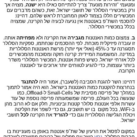
ומטעמי "זהירות מונעת" צריך להתייחס כאילו היא
ישנה
, מצויה אך
ורק במכשירי הסלולר של תושבי ישראל. זאת, כשהם מדברים עם
המכשירים הללו בצמוד לאוזן המחוברת לראש שלהם. דהיינו:
להסכמי השת"פ באנטנות אין נגיעה לבעיה של הקרינה, שמצויה
בכלל במכשירי הסלולר.
ב
. צמצום כמות האנטנות
מגבירה
את הקרינה ולא
מפחיתה
אותה.
זו עובדה פיזיקלית מוכחת. לפי ההסכמים שנחתמו, ספקיות הסלולר
תסגורנה עד כ-45% (ואולי אף יותר) מרשת האנטנות הסלולריות
במדינה. המשמעות המיידית: קרינה חזקה ומסוכנת מהמכשירים
לכל אזרחי ישראל. כשיש פחות אנטנות, המכשיר הסלולרי משדר
ביותר עוצמות, כדי להגיע לטווחים יותר ארוכים עד לאנטנה
הקרובה.
דהיינו: השר להגנת הסביבה (לשעבר), אמור היה
להתנגד
בנחרצות להקטנת כמות האנטנות בישראל. הוא היה אמור לתמוך
במהלך של פריסה מסיבית של Small-Cells ל-Offload, כמו
שנעשה בכל העולם, פריסה שמשמעותה פריסה נוספת של עוד
עשרות אלפי אנטנות סלולר קטנות ובינוניות, חלק אם לא הרוב מהן
ב-WiFi, בכל מקום בו יש תושבים, גם כדי לשפר את הקליטה
ויכולת הגלישה הסלולרית וגם כדי
להוריד
את הקרינה
לכל
תושבי
ישראל.
במקום לפסול את הרעיון של שת"פ אנטנות באופן בו מעוניינות בו
חברות הסלולר,
נסע
השר עם פמליה של בכירים ממשרדו לשבדיה,