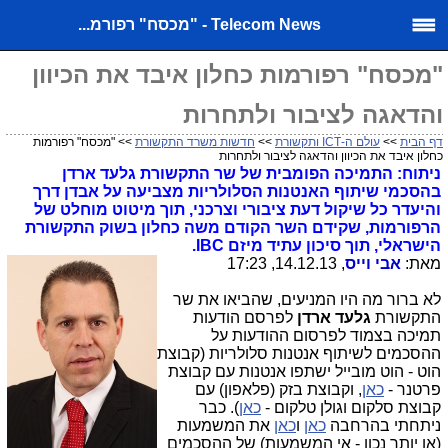
Telecom News - "מכסח" רפורמ...
"מכסח" רפורמות כחלון איבד את הכיוון
והדאגה לציבור ולתחרות
דף הבית
>>
עולם ה-ICT ותקשורת
>>
חדשות משרד התקשורת
>> "מכסח" רפורמות
כחלון איבד את הכיוון והדאגה לציבור ולתחרות
ניתוח: התמיכה הפומבית של שר התקשורת גלעד ארדן
בהסכמי שיתוף האנטנות הסלולריות מצביעה על אבדן דרך
והיעדר כל שיקול דעת ציבורי וצרכני, תוך מיטוט מוחלט של
הרפורמות, שקידם השר הקודם משה כחלון בשוק התקשורת
הישראלי, תוך סיכון עתיד מיזם IBC.
מאת:
אבי וייס
, 14.12.13, 17:23
לא ברור מה היו המניעים, שהביאו את שר
התקשורת
גלעד ארדן
לפרסם הודעות
תמיכה בצמוד לפרסום ההודעות על
ההסכמים לשיתוף אנטנות סלולריות (קבוצת
הוט - הוט מובייל ישתפו אנטנות עם קבוצת
פרטנר -
כאן
, וקבוצת בזק (פלאפון) עם
קבוצת סלקום וגולן טלקום -
כאן
). כבר
ניתחתי בהרחבה
כאן
ו
כאן
את המשמעות
(או יותר נכון - אי המשמעות) של ההסכמים