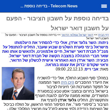
Telecom News - בדיחה נוספת ...
בדיחה נוספת על חשבון הציבור - הפעם
על חשבון דואר ישראל
דף הבית
>>
דואר ישראל וגמלאי הדואר
>> בדיחה נוספת על חשבון הציבור - הפעם על
חשבון דואר ישראל
ניתוח: השר גלעד ארדן, אולי כדי להסתיר את היעלמותו
מישראל בימי סערת השלגים שבוע שעבר, החליט להתנפל על
מנכ"ל חברת דואר ישראל, חיים אלמוזנינו, ולהאשים אותו ואת
שאר חברי ההנהלה במצבה הקשה של חברת דואר ישראל.
הבעיה: השר ארדן הוא האחראי אישית לכשלון של הדואר,
וראוי שקודם יבדוק את עצמו במראה.
מאת:
אבי וייס
, 22.12.13, 09:00
במהלך סוף השבוע החולף, אולי כדי להשכיח
את היעדר ההסברים
היכן היה
השר הממונה
על תפקוד המערכות הכי חיוניות לציבור
בישראל בחרום ובמצבי אסון טבע (במסגרת
המשרדים, שהוא ממונה עליהם: להגנת העורף
והתקשורת), החליט
גלעד ארדן
להציף את
הציבור ב"סיפורי פוגי". את הסיפור ההזוי הראשון, על הוזלה כביכול
של השיחות בנדידה (למי שיוצא לחו"ל עם מכשיר הסלולר שלו) -