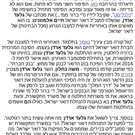
תיארתי בהרחבה
כאן
. הסיפור השני מוזר לא פחות, ואם הוא לא
בדיחה - אז זה מאוד עצוב ומדכא. הסיפור מתחיל בחשיפה של
"
כלכליסט
", שקיבל לידיו (די ברור ממי...) את מכתבו של
גלעד
ארדן
, שנשלח למנכ"ל דואר ישראל
חיים אלמוזנינו
, בו הוא
מאשים אותו באחריות אישית למצבו הגרוע (מכל הבחינות) של
דואר ישראל.
"טול קורה מבין עיניך"
נאמר
בתלמוד. האחראי היחיד למצבה של
חברת דואר ישראל דהיום הוא
גלעד ארדן
בעצמו. הסיבה המרכזית
ברורה לחלוטין, והיא ההחלטה של
גלעד ארדן
עצמו, בהיותו שר
התקשורת, אך בתחילת ספטמבר האחרון: הוא אישר לדחות ל-
2014 את הליך הפיכת בנק הדואר לבנק של ממש, "בנק חברתי",
כפי שתכנן קודמו בתפקיד -
משה כחלון
. השר
גלעד ארדן
מצטיין
ב
הרס
כל רפורמה של קודמו בתפקיד, וגם את הרפורמה הזו של
בנק הדואר הוא הרס. זה היה הסיכוי האחרון להעלות את דואר
ישראל על "דרך המלך" מבחינה כלכלית ואגב כך לרסק את
הדיאופול הטורפני של הבנקים בישראל. די ברור לכל מי שעיניו
בראשו, את מי משרתת החלטה זו של משרד התקשורת, וכעת
גלעד ארדן
בא בטענות להנהלת דואר ישראל, כאילו
הם
אשמים
בהחלטות השגויות שלו עצמו.
בנוסף, צריך לשאול את
גלעד ארדן
: מה אתה עשית בתור רגולטור,
כדי לפקח על התנהלות דואר ישראל? הרי במשרד התקשורת יש
שני סמנכ"לים בכירים, שממונים על הפיקוח על דואר ישראל. מה
עושים שני הסמנכ"לים הבכירים הללו? איש לא יודע, מלבד העלות