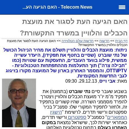
Telecom News - האם הגיעה הע...
האם הגיעה העת לסגור את מועצת
הכבלים והלוויין במשרד התקשורת?
דף הבית
>>
חדשות
>>
חדשות עולם הטלוויזיה
>> האם הגיעה העת לסגור את מועצת
הכבלים והלוויין במשרד התקשורת?
ניתוח: מועצת הכבלים והלוויין תשלם את מחיר הניהול הכושל
של נתי שוברט (שסיים בחטף את תפקידו), היעדר עשייה
ממשית, פילוג בוועד העובדים, התעסקות עם שטויות (כמו
"חבילה צרה") תוך התעלמות מההתפתחות הטכנולוגיות -
OTT\IPTV, והמסמר האחרון בארון של המועצה מקורו בזיגזג
לגבי החדשות המקומיות.
מאת:
אבי וייס
, 29.12.13. 09:30
בשבוע שעבר סיים
נתי שוברט
(בתמונה) את
תפקיד מ"מ יו"ר מועצת הכבלים והלוויין ויצטרך
להפרד מסממני השררה, שהיו קשורים בתפקיד
זה, ולחזור לתפקיד המקורי שלו: סמנכ"ל בכיר
ספקטרום ורישוי תדרים. לרשימת "
הישגיו
המפוארים
" כסמנכ"ל
ספקטרום
ורישוי תדרים,
כאחראי ישירות לכך, שישראל נמצאת
במקום
האחרון בעולם
בתחום טכנולוגיות האלחוט