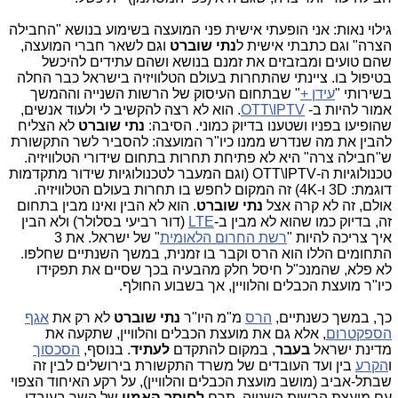
גילוי נאות: אני הופעתי אישית פני המועצה בשימוע בנושא "החבילה
הצרה" וגם כתבתי אישית ל
נתי שוברט
וגם לשאר חברי המועצה,
שהם טועים ומבזבזים את זמנם בנושא ושהם עתידים להיכשל
בטיפול בו. ציינתי שהתחרות בעולם הטלוויזיה בישראל כבר החלה
בשירותי "
עידן +
" שבתחום העיסוק של הרשות השנייה וההמשך
אמור להיות ב-
OTT\IPTV
. הוא לא רצה להקשיב לי ולעוד אנשים,
שהופיעו בפניו ושטענו בדיוק כמוני. הסיבה:
נתי שוברט
לא הצליח
להבין את מה שנדרש ממנו כיו"ר המועצה: להסביר לשר התקשורת
ש"חבילה צרה" היא לא פתיחת תחרות בתחום שידורי הטלוויזיה.
טכנולוגיות ה-OTT\IPTV (וגם המעבר לטכנולוגיות שידור מתקדמות
דוגמת: 3D ו-4K) זה המקום לחפש בו תחרות בעולם הטלוויזיה.
אולם, זה לא קרה אצל
נתי שוברט
. הוא לא הבין ואינו מבין בתחום
זה, בדיוק כמו שהוא לא מבין ב-
LTE
(דור רביעי בסלולר) ולא הבין
איך צריכה להיות "
רשת החרום הלאומית
" של ישראל. את 3
התחומים הללו הוא הרס וקבר בו זמנית, במשך השנתיים שחלפו.
לא פלא, שהמנכ"ל חיסל חלק מהבעיה בכך שסיים את תפקידו
כיו"ר מועצת הכבלים והלוויין, אך בשבוע החולף.
כך, במשך כשנתיים,
הרס
מ"מ היו"ר
נתי שוברט
לא רק את
אגף
הספקטרום
, אלא גם את מועצת הכבלים והלוויין, שתקעה את
מדינת ישראל
בעבר
, במקום להתקדם
לעתיד
. בנוסף,
הסכסוך
ו
הקרע
בין ועד העובדים של משרד התקשורת בירושלים לבין זה
שבתל-אביב (מושב מועצת הכבלים והלוויין), על רקע האיחוד הצפוי
עם מועצת הרשות השנייה, תרם
לחוסר האמון
של השר בעובדי