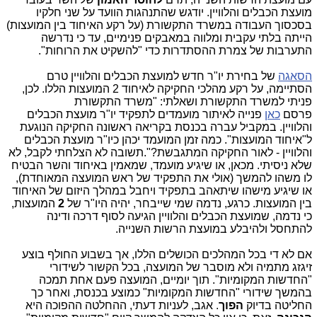
מועצת הכבלים והלוויין. יודגש שהתנהגות הוועד על שני חלקיו
בסכסוך העבודה במשרד התקשורת (על רקע האיחוד בין המועצות)
הייתה בלתי עקבית ומלווה במאבקים פנימיים, עד כי נדרשה
התערבות של צמרת ההסתדרות כדי "להשקיט את הרוחות".
הסאגה
של בחירת יו"ר חדש למועצת הכבלים והלוויין טרם
הסתיימה, על רקע מהלכי החקיקה לאיחוד 2 המועצות הללו.
לכן,
פניתי למשרד התקשורת ושאלתי: "משרד התקשורת
פרסם
כאן
פנייה לאיתור מועמדים לתפקיד יו"ר מועצת הכבלים
והלוויין. במקביל עברה בכנסת בקריאה ראשונה החקיקה הנוגעת
ל"איחוד המועצות". כמה זמן המועמד יכהן כיו"ר מועצת הכבלים
והלוויין - לאור החקיקה המתגבשת?".
תשובה לא הצלחתי לקבל, לא
שלא ניסיתי.
מכאן, או שיגיע מועמד, שמאמין באיחוד והשר הבטיח
לו משהו להמשך (אולי את התפקיד של ראש המועצה המאוחדת),
או שיגיע מישהו שיתאהב בתפקיד ויחבל במהלך היזום של האיחוד
בין המועצות. כרגע, נדמה שמי שייבחר, יהיה היו"ר של
2
המועצות,
כי נדמה, שמועצת הכבלים והלוויין הגיעה לסוף דרכה ודינה
להתחסל ולהיבלע במועצת הרשות השנייה.
אם לא די בכל המהלכים הכושלים הללו, אך בשבוע החולף בוצע
זיגזג מתמיה ולא מוסבר של המועצה, בכל הקשור לשידורי
"החדשות המקומיות". תוך יומיים, המועצה פעם אחת תמכה
בהמשך שידורי "החדשות המקומיות" כמוצע בכנסת, ואחר כך
החליטה בדיוק
הפוך
. אגב, לעניות דעתי, ההחלטה ההפוכה היא