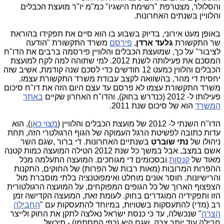
והסלולר, מצטרפת "רשימת הישגיו" כמ"מ יו"ר מועצת הכבלים
והלוויין בשנתים האחרונות.
באופן מעט אירוני, בדיוק בשבוע בו הוא סיים את תפקידו בהוראת
שר התקשורת
גלעד ארדן
,
פירסם
משרד התקשורת "הודעה
לציבור" על כך, שמועצת הכבלים והלוויין פירסמה ברבים את הדו"ח
המסכם את פעילותה לשנת 2012. למי שתוהה למה לקח למועצת
הכבלים והלווין כמעט 12 חודשים כדי לסכם שנה קודמת, אשיב שזה
יחסית די מהר, בהשוואה לקצב עבודת משרד התקשורת עצמו.
משרד התקשורת עצמו לא פרסם עד עצם היום הזה את דו"ח סיכום
פעילותו ל- 2012 (כנדרש בחוק), והדו"ח האחרון שקיים
באתר
המשרד
הוא של סיכום שנת 2011.
הדו"ח השנתי ל- 2012 של מועצת הכבלים והלוויין (
מצוי כאן
), הוא
עדות כתובה לפשיטת הרגל העמוקה של הגוף הרגולטרי הזה, תחת
ניהולו של
נתי שוברט
בשנתיים האחרונות. די ברור ,שגם השר
אשם במצב, אבל במשך כל שנת 2012 הטילה המועצה כמות קטנה
מאוד של
קנסות
ובסכומים די מגוחכים. המועצה התעלמה מכל
ההפרות המרובות (מאות רבות של הפרות) של החוקים, התקנות
והרישיונות. חוסר אונים מוחלט ואימפוטנציה בלתי מוסברת מול
הצפצוף הארוך של כל הגופים המפוקחים, על המועצה הרגולטורית
הזו ותפקידיה המוגדרים בחוק. לעומת זאת, המועצה הקדישה זמן
רב (מדי) להתעסקות בשטויות, במיוחד להתעסקות עם "
החבילה
הצרה
" שנכשלה, עד כי כנסת ישראל נאלצה לתקן את החוק ולייצר
חבילה עוד יותר צרה, שגם היא (כפי המסתמן) - תיכשל.