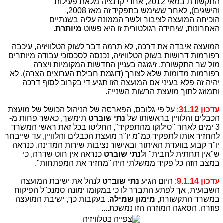
התקשורת במאי 2012, אחרי קדנציה מלאת פעילות
והישגים), לאחר ששימש בתפקיד זה מאז 2008,
הוכיחה המועצה לציבור ולשר הממונה עליה בשנתיים
האחרונות, שיחידה רגולטורית זו היא פשוט
מיותרת
.
המועצה איבדה את דרכה, לא תרמה דבר לשוק הטלוויזיה, עיכבה
רפורמות דרושות בשוק הטלוויזיה, נכנסה לסכסוכי עבודה מיותרים
מול שר התקשורת, זיגזגה בעניין החדשות המקומיות ויצרה
רפורמות מדומות שלא לצורך (דוגמת חבילת הערוצים הצרה). לא
יהיה זה פלא בעיני אם המועצה הזו תגיע די בקרוב לסוף דרכה
ותמוזג לתוך מועצת הרשות השנייה.
עדכון 31.12
: על פי גלובס, הפארסה של הניהול הכושל של מועצת
הכבלים והלוויין בראשותו של
נתי שוברט
תימשך, כאשר פחות מ-
3 ימים לאחר "סילוקו מהתפקיד", החליטו בכל זאת ראשי המשרד
להחזיר אותו לתפקיד כמ"מ יו"ר מועצת הכבלים והלוויין, עד שייבחר
יו"ר קבוע בוועדת האיתור ובאישור נציבות שירות המדינה. כנראה
ש"אין תחתית לחבית" ול
נתי שוברט
כנראה אין חוט שדרה, כי
במצב הזה כל פקיד ממשלתי היה "מחזיר את המפתחות".
עדכון 9.1.14
: היום הגיע
נתי שוברט
לנהל את ישיבת המועצה
השבועית, אך לפתע התברר לו כי במקומו ימונה סמנכ"ל הפיקוח
במשרד התקשורת,
מימון שמילה
. בעקבות כך, ישיבת המועצה
פוזרה. הסאגה המוזרה הזו נמשכת....