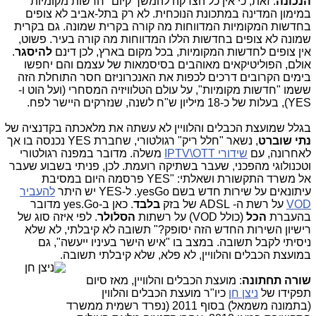
הנכונה
. זאת, כי אין כל הצדקה להמשך קיום "חדשות מקומיות"
במימון המדינה במתכונת הנוכחית. לא רק בתל-אביב לא צופים
בחדשות המקומיות המדווחות מה קורה בקרית שמונה. גם בקרית
שמונה לא צופים בחדשות הללו המדווחות מה קורה בעיר. פשוט,
אין צופים לחדשות המקומיות, בכל מקום בארץ, לכן דינם
להיסגר
.
אולם, הפוליטיקאים מאוהבים בסיסמאות של עצמם והם יחפשו
בימים הקרובים דרכים לכפות את האנכרוניזם חסר התוחלת הזה
ששמו "חדשות מקומיות", על עולם הטלוויזיה המסחרי (ועל הוט ו-
YES), בעלות של כ-18 מיליון ש"ח לשנה, שנזרקים היישר לפח.
בגלל שמועצת הכבלים והלוויין לא עשתה את מלאכתה בקדנציה של
נתי שוברט
, נשאר "חלל ריק" רגולטורי, שחברת YES נכנסה בו אך
לאחרונה, עם
שידורי IPTV\OTT
משלה. מדובר במפנה רגולטורי
וטכנולוגי מהפכני, שעבר בשתיקה רועמת. לכן, פניתי בשבוע שעבר
אל משרד התקשורת ושאלתי: "
YES
פרסמה היום במסיבת
עיתונאים על שירות חדש בשם yesGo. ל-
YES
יש היתר
להעביר
VOD
על רשת ה-
ADSL
של בזק
בלבד
. כאן ב-
yes.Go
מדובר
בהעברת
הכל
(כולל
VOD
) על רשתות
הסלולר
. לפי איזה סוג של
רישיון השירות החדש הזה יסופק?" תשובה לא קיבלתי, לא שלא
ניסיתי לקבל תשובה. במצב בו "איש הישר בעיניו ייעשה", גם
במועצת הכבלים והלוויין, לא פלא, שלא קיבלתי תשובה.
שורה תחתונה
: מועצת הכבלים והלוויין, מאז סיום
תפקידו של
ניצן חן
כיו"ר מועצת הכבלים והלווין
(בתמונה משמאל) בסוף 2011 (נפרד רשמית ממשרד