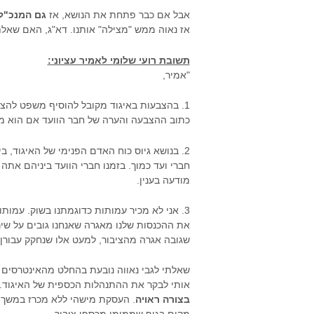
אבל אם כבר פתחת את הנושא, אז
גם המנכ"ל 
אז נאוה ממש "מצילה" אותנו. דא"ג, האם שאלת
תשובת רועי שלומי לאמיר עציוני:
"אמיר,
1. בהצבעות באיגוד מקובל להוסיף משפט לה
כתוב ההצבעה והערה של חבר הוועד אם הוא מעונ
2. בנושא גיוס כוח האדם הפנימי של האיגוד
חברי ועד כמוך. בזמנו חברי הוועד ביניהם אתה
מודעה בענין.
3. אני לא מכיר עמותות כדוגמתנו בשוק. עמות
את ההכנסות שלנו מאגרה שאנחנו גובים על שירו
שגובה אגרה מהציבור, למעט אלו שנחקק עבורן 
שאלתי לגבי נאווה נובעת בהחלט מהאינטרסים 
אותי לבקר את ההתנהלות הכספית של האיגוד. 
בצורה ראויה
. העסקת מישהי ללא מכרז במשך 