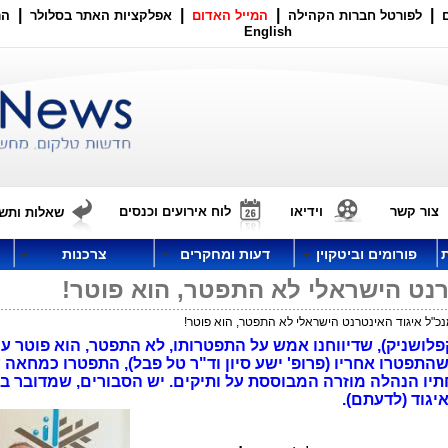
|
|
|
|
לפורטל חברות הקהילה
המייל האדום
אפלקציות האתר בסלולר
הר
English
צור קשר
וידיאו
לוח אירועים וכנסים
שאלות ותשו
פורומים וביטקוין
דעות ומחקרים
צרכנות
רנט הישראלי לא התפטר, הוא פוטר!
כ"ל איגוד האינטרנט הישראלי לא התפטר, הוא פוטר!
פלושניק), שדיווחנו אמש על התפטרותו, לא התפטר, הוא פוטר ע
שהתפטרו אחריו (פרופ' ישע סיון וד"ר טל פבל), התפטרו כמחאה 
תיו הנהלה מוזרה המבוססת על ותיקים. יש הסבורים, שמדובר ב
יגוד (לדעתם).