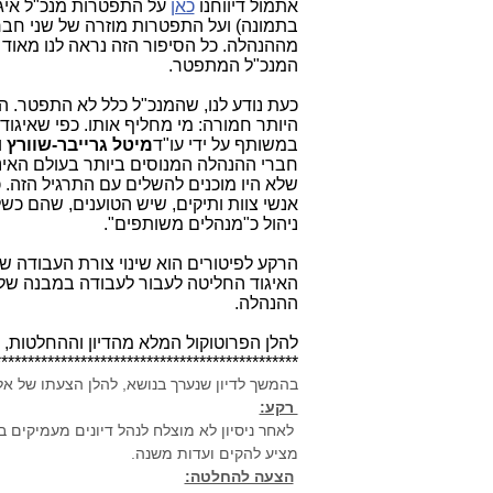
אתמול דיווחנו
כאן
על התפטרות מנכ"ל איגו
בתמונה) ועל התפטרות מוזרה של שני חבר
מההנהלה. כל הסיפור הזה נראה לנו מאוד 
המנכ"ל המתפטר.
כעת נודע לנו, שהמנכ"ל כלל לא התפטר. הו
היותר חמורה: מי מחליף אותו. כפי שאיגוד 
במשותף על ידי עו"ד
מיטל גרייבר-שוורץ
ו
חברי ההנהלה המנוסים ביותר בעולם האינ
שלא היו מוכנים להשלים עם התרגיל הזה. כ
אנשי צוות ותיקים, שיש הטוענים, שהם כש
ניהול כ"מנהלים משותפים".
הרקע לפיטורים הוא שינוי צורת העבודה ש
האיגוד החליטה לעבור לעבודה במבנה של "
ההנהלה.
להלן הפרוטוקול המלא מהדיון וההחלטות, 
**********************************************
בהמשך לדיון שנערך בנושא, להלן הצעתו של א
רקע:
לאחר ניסיון לא מוצלח לנהל דיונים מעמיקים ב
מציע להקים ועדות משנה.
הצעה להחלטה: