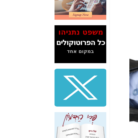
2" על תעלולי השר
משה כחלון -
כאן
המשך חשיפת הבלוף
ששמו "מהפיכת
הסלולר" ואיך מסרסים
את הנתונים לציבור -
כאן
סיכום ביקור בסיליקון
ואלי - למה 3 הגדולות
משקיעות ומפתחות
באותם תחומים -
כאן
שלמה פילבר (עד
לאחרונה מנכ"ל משרד
התקשורת) - עד
מדינה? הצחקתם
אותי! -
כאן
"יש אפליה בחקירה"?
חשיפה: למה השר
משה כחלון לא נחקר
עד היום? -
כאן