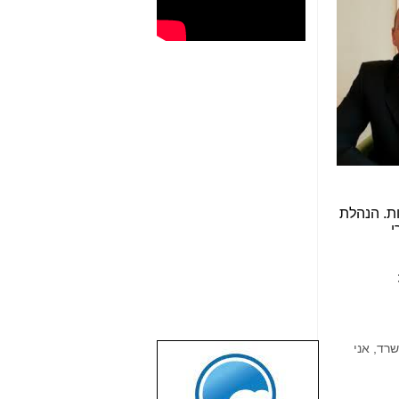
ות. הנהלת
י
רד, אני
שבוע טוב לכל
הגולשים באשר
הם!!!