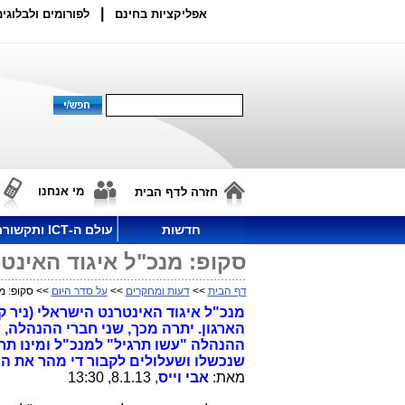
|
אפליקציות בחינם
לפורומים ולבלוגים
מי אנחנו
חזרה לדף הבית
חדשות
עולם ה-ICT ותקשורת
סקופ: מנכ"ל איגוד האינט
דף הבית
>>
דעות ומחקרים
>>
על סדר היום
>> סקופ: מנ
מנכ"ל איגוד האינטרנט הישראלי (ניר ק
הארגון. יתרה מכך, שני חברי ההנהלה, 
ההנהלה "עשו תרגיל" למנכ"ל ומינו תח
שנכשלו ושעלולים לקבור די מהר את הא
מאת:
אבי וייס
, 8.1.13, 13:30