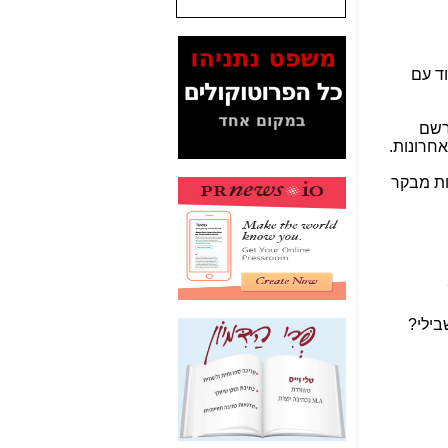
המסמכים בנושא בזק-
Yes (תיק 4000)
מוכיחים "תפירת תיק"
לאיש הלא נכון! -
כאן
עובדות ומסמכים
המוסתרים מהציבור:
האם ביבי כשר
תקשורת עזר לקב'
בזק? -
כאן
מה מקור ה-Fake
News שהביא לתפירת
תיק לביבי והעלמת
החשודים הנכונים -
כאן
אחת הרגליים של "תיק
4000 התפור"
התמוטטה היום
בניצחון (כפול) של בזק
-
כאן
איך כתבות מפנקות