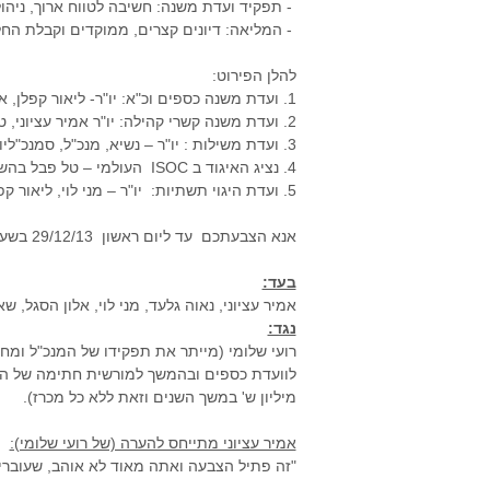
- תפקיד ועדת משנה: חשיבה לטווח ארוך, ניהול
- המליאה: דיונים קצרים, ממוקדים וקבלת החל
להלן הפירוט: ​
1. ועדת משנה כספים וכ"א: יו"ר- ליאור קפלן, אלון הסגל, נאוה גלעד. רכזת-סימה.
2. ועדת משנה קשרי קהילה: יו"ר אמיר עציוני, טל פבל, שאולה הייטנר, נאוה גלעד. רכזת – מיטל.
​3. ועדת משילות : יו"ר – נשיא, מנכ"ל, סמנכ"ליות. רכזת – ליאת/רחל.
4. נציג האיגוד ב ISOC העולמי – טל פבל בהשתתפות חיצונית של רימון לוי. רכזת-מיטל.
5. ועדת היגוי תשתיות: ​יו"ר – מני לוי, ​ליאור קפלן, מנכ"ל, סמנכ"לית תשתיות, יורם הכהן, בועז דולב, נחמן אורון.
אנא הצבעתכם עד ליום ראשון 29/12/13 בשעה 11:40.
בעד:
אמיר עציוני, נאוה גלעד, מני לוי, אלון הסגל, שא
נגד:
רועי שלומי (מייתר את תפקידו של המנכ"ל ומחזי
מיליון ש' במשך השנים וזאת ללא כל מכרז).
אמיר עציוני מתייחס להערה (של רועי שלומי):
"זה פתיל הצבעה ואתה מאוד לא אוהב, שעוברי