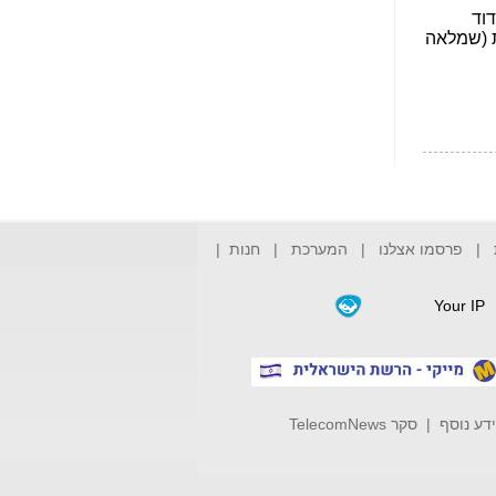
הפכו לפתע לטובת
הנאה שהיא מיסודות
עבירת השוחד? -
כאן
שערוריית הקנס הענק
על בזק וחשיפת
"תעודת הביטוח" של
נתניהו בתיק 4000 -
כאן
ערוץ 20: "תיק תפור":
אבי וייס חושף את
מחדלי "תיק 4000" -
|
פרסמו אצלנו
|
המערכת
|
חנות
|
כאן
התבלבלתם: גיא פלד
Your IP
הפך את כחלון, גבאי
ואילת לחשודים
המרכזיים בתיק 4000 -
כאן
פצצות בתיק 4000:
דע נוסף
|
סקר TelecomNews
האם היו בכלל
התנגדויות למיזוג
בזק-יס? -
כאן