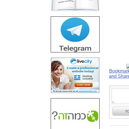
חשיפת חשד לשחיתות
הדומה לזו של "תיק
4000" אך בתחום
הסלולר -
כאן
חשיפת מה שלא
רוצים שתדעו בעניין
פריסת אנלימיטד
(בניחוח בלתי נסבל) -
כאן
חשיפה: איוב קרא
אישר לקבוצת סלקום
בדיוק מה שביבי אישר
ל-Yes ולבזק -
כאן
האם השר איוב קרא
היה צריך בכלל לחתום
על האישור, שנתן
לקבוצת סלקום? -
כאן
האם ביבי וקרא קבלו
בכלל תמורה עבור
ההטבות הרגולטוריות
שנתנו לסלקום? -
כאן