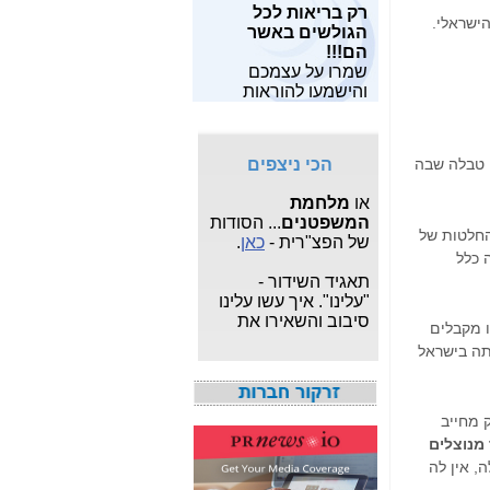
רק בריאות לכל
מאות מחקרים
שלו?-
כאן
הגולשים באשר
הישראלי.
מצויים
כאן
.
הם!!!
פרשת "
המרגל
שמרו על עצמכם
מחפש תוכנות
הסודי
": עדכונים
והישמעו להוראות
חופשיות? תוכל
שוטפים על פרשת
פיקוד העורף!!
למצוא
משחקים
,
תוכנות
הריגול המצויה תחת
לפרטיים
ו
תוכנות
צא"פ -
כאן
.
לעסקים
,
תוכנות
הכי ניצפים
 טבלה שבה
לצילום ותמונות
, הכל
מלחמת חרבות ברזל
בחינם.
או
מלחמת
המשפטנים
... הסודות
מעוניין לבנות ולתפעל
של הפצ"רית -
כאן
.
החלטות של
אתר אישי או עסקי
 כלל
מקצועי?
לחץ כאן
.
תאגיד השידור -
"עלינו". איך עשו עלינו
סיבוב והשאירו את
ו מקבלים
אגרת הטלוויזיה -
כאן
ותה בישראל
איך אני יודע כמה
מגהרץ יש בחיבור
LTE? מי ספק הסלולר
 מחייב
המהיר בישראל? -
כאן
 מנוצלים
חשיפת מה שאילנה
 אין לה
דיין לא פרסמה ב"ערוץ