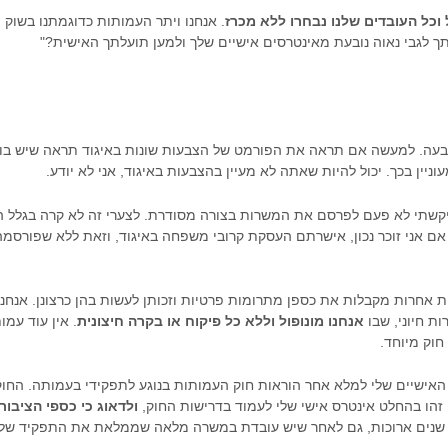
וכל העובדים שלנו נבחרו ללא מכרז
. אנחנו ויתר העמותות כדוגמתנו בשוק 
ך לגבי נאוה נובעת מאינטרסים אישיים שלך ולמען תועלתך האישית?"
צבעה. למעשה אם תראה את הפורמט של הצבעות שונות באיגוד תראה שיש בו
יין בכך. יכול להיות שאתה לא מעיין בהצבעות באיגוד, אני לא יודע.
, ביקשתי לא פעם לפרסם את המשרות בצורה מסודרת. לצערי זה לא קרה בגלל 
 אם אני זוכר נכון, אישרתם העסקת קרובי משפחה באיגוד, וזאת ללא שפורסמה
ות אחרות מקבלות את כספן מתרומות פרטיות וזכותן לעשות בהן כרצונן. אנחנ
ת חיוני, שבו
אנחנו מונופול וללא כל פיקוח או בקרה חיצונית
. אין עוד עמ
חוק מיוחד.
האישיים שלי למלא אחר הוראות חוק העמותות בנוגע לתפקידי בעמותה. החוק
זהו בהחלט אינטרס אישי שלי לעמוד בדרישות החוק,
ולדאוג כי כספי הציבור
שנים ארוכות, גם לאחר שיש עובדת במשרה מלאה שממלאת את התפקיד שלה,