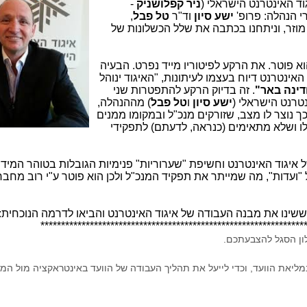
ד האינטרנט הישראלי (
ניר קפלושניק
-
י הנהלה: פרופ'
ישע סיון
וד"ר
טל פבל
,
מוזר, וניתחנו בכתבה את שלל הכשלונות של
א פוטר. את הרקע לפיטוריו מייד נפרט. הבעיה
האינטרנט דיוח בעצמו לעיתונות, "
האיגוד ינוהל
דינה באר"
. זה בדיוק הרקע להתפטרות שני
טרנט הישראלי (
ישע סיון
ו
טל פבל
) מההנהלה,
ך נוצר לו מצב, שזורקים מנכ"ל ובמקומו ממנים
לו ושלא מתאימים (כנראה, לדעתם) לתפקידי
ל איגוד האינטרנט וחשיפת "שערוריות" פנימיות הגובלות בטוהר המיד
ועדות", מה שמייתר את תפקיד המנכ"ל ולכן הוא פוטר ע"י רוב מחבר
ששינו את מבנה העבודה של איגוד האינטרנט והביאו לדרמה הנוכחית:
****************************************************************
לון הסגל להצבעתכם.
מליאת הוועד, וכדי לייעל את תהליך העבודה של הוועד באינטראקציה מול המש