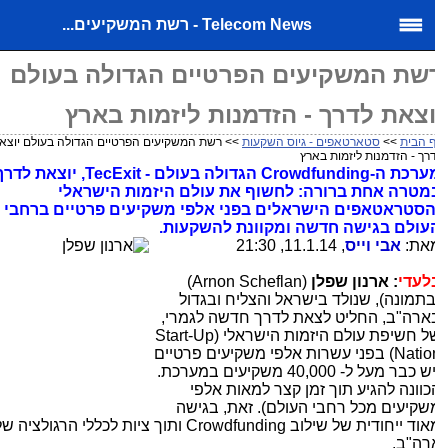
Telecom News - רשת המשקיעים...
שת המשקיעים הפרטיים הגדולה בעולם
וצאת לדרך - הזדמנות ליזמות בארץ
 הבית
>>
סטארטאפים - גיוס השקעות
>> רשת המשקיעים הפרטיים הגדולה בעולם יוצאת
רך - הזדמנות ליזמות בארץ
מערכת ה-Crowdfunding הגדולה בעולם - TecExit, יוצאת לדרך
מטרה אחת ברורה: לחשוף את עולם היזמות הישראלי
הסטראטאפים הישראלים בפני אלפי משקיעים פרטיים ברחבי
עולם בגישה חדשה ומקוונת להשקעות.
את:
אבי וייס
, 11.1.14, 21:30
לעדי
: ארנון שפלן
(Arnon Scheflan)
בתמונה), שנולד בישראל והצליח ובגדול
ארה"ב, החליט לצאת לדרך חדשה לגמרי,
של חשיפת עולם היזמות הישראלי (Start-Up
Nation) בפני עשרות אלפי משקיעים פרטיים
(יש כבר מעל ל- 40,000 משקיעים במערכת.
כוונה להגיע תוך זמן קצר למאות אלפי
שקיעים מכל רחבי העולם). זאת, בגישה
מאוד ייחודית של שילוב Crowdfunding ותוך ציות לכללי הרגולציה של
רה"ב.