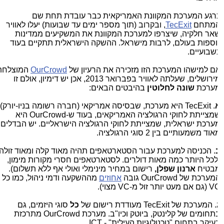
רגע המערכת המקוונת האמריקאית כבר עובדת תחת שם
מתחם
TecExit
, ובקרוב (תוך מספר ימים עד שבועות) יעלו לאוויר
אר חלקיה, שיצרפו למערכת המקוונת את המשקיעים ממדינות
וספות בעולם, לרבות מישראל. ההשקה הישראלית תתקיים בעוד
שבועיים.
ם למישהו המערכת הזו מזכירה את הרעיון של
OurCrowd
המוצלחת
מירושלים, שעלתה לאוויר בפברואר 2013, אכן יש דימיון, אולם זו
ערכת
שונה לחלוטין
בהיבטים הבאים:
. TecExit היא מערכת, שבסיסה אמריקאי (חברה רשומה בניו-יורק),
שמצייתת לחוקי הרגולציה האמריקאים, בעוד ש-OurCrowd היא
ערכת ישראלית, שמצייתת לחוקי הרגולציה הישראליים. יש הבדלים
וד משמעותיים בין 2 סוגי הרגולציה.
. הכניסה למערכת עבור הסטארטאפים תהיה מאוד קלה ומאוד זולה
לכל היותר כמה מאות דולרים. לסטארטאפים חסרי מקורות מימון,
בטיח
ארנון שפלן,
רישום במחיר מינימלי ואולי אף ללא תשלום).
ערכת של OurCrowd גובה
אחוזים
מההשקעה ודמי ניהול, כמו כל
 מעט יותר זול מ-VC מצוי).
. המערכת של TecExit מעודדת רישום של
כל
סוגי היזמים, גם
בתחומים של קלינטק, ביוטק וכיו"ב. מערכת OurCrowd מתרכזת
עיקר בתחום "טכנולוגיות העילית" - ICT.