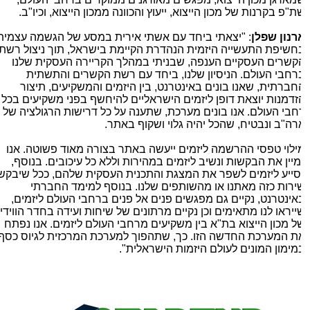
ת"פ בקרנות של מכון הייצוא, ייעוץ והכוונה ממכון הייצוא, וכיו"ב.
רנון שפלן
: "יצאתי ביחד עם אשתי אירית במסע של הגשמה עצמית
חשיפת התעשייה היזמית הנהדרת הקיימת בישראל, תוך ניצול רשת
קשרים העסקיים הענפה, שבניתי במהלך הקריירה העסקית שלנו
רחבי העולם. הניסיון שלנו, ביחד עם רשת הקשרים והתשתית
חברתית, שאנו בונים באינטרנט, בין היזמים והמשקיעים, תיצור
זדמנות יוצאת דופן ליזמים הישראליים להיחשף בפני משקיעים בכל
חבי העולם. אנו בונים מערכת, שתענה על כל דרישות הרגולציה של
רה"ב ונבטיח, שהכל יהיה גלוי ושקוף באתר.
ילוי טפסי ההרשמה ליזמים ייעשה באתר בצורה מאוד פשוטה. אנו
מיין את הבקשות ונשיב ליזמים במהירות וללא כל עיכובים. בנוסף,
סייע ליזמים לשפר את המצגת והתכנית העסקית שלהם, ככל שיבקשו
ירות כזה מאתנו או מהשותפים שלנו. בנוסף למימד החברתי
אינטרנט, נקיים גם מפגשים פנים אל פנים ברחבי העולם ליזמים,
ייראו לנו מתאימים וכן נקיים מרתונים של שיחות ועידה בחדר הווידיאו
ל מכון הייצוא בת"א בין משקיעים מרחבי העולם ליזמים. אנו נפתח
ת המערכת החדשה הזו. כך, שתהפוך למערכת המרכזית לגיוס כסף
מימון המונים לעולם היזמות הישראלית".