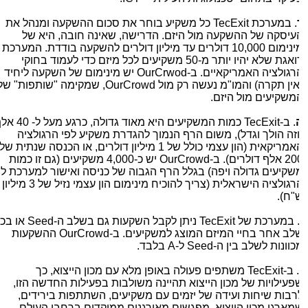
. במערכת TecExit כל משקיע בוחר את סכום ההשקעה ומנהל את
עיסקה של ההשקעה מול היזם. הדרישה, שאינה חובה, היא של
מינימום 10,000 דולרים עד מיליון דולרים להשקעה בודדת. המערכת
דואגת שלא יהיו יותר מ-50 משקיעים לכל מיזם כדי לעמוד בחוקי
הרגולציה האמריקאיים. ב-OurCrwod יש מינימום של השקעה ליחיד
(אין תקרה) והמו"מ נעשה רק מול OurCrowd, שמקימה "שותפות" של
משקיעים מול היזם.
. ב-TecExit כמות המשקיעים היא מאוד גדולה, כרגע מעל ל- 40 אלף
וזה הולך וגדל), משום הרף הנמוך להגדרת משקיע לפי הרגולציה
האמריקאית (הון עצמי כולל של 1 מיליון דולרים, או הכנסה שנתית של
200 אלף דולרים). ב-OurCrowd יש כ-4,000 משקיעים (גם זו כמות
שקיעים גדולה ויפה) בגלל הרף הגבוה של כניסה ואישור למערכת לפי
הרגולציה הישראלית (צריך להוכיח מינימום הון עצמי נזיל של 3 מיליון
"ח).
. במערכת של TecExit ניתן לקבל השקעות גם בשלב ה-Seed או בכל
שלב אחר בחיי המיזם המוצג למשקיעים. ב-OurCrowd ההשקעות
וונות לשלב בין ה-Seed ל-A בלבד.
. ב-TecExit משתפים פעולה באופן מלא עם מכון הייצוא, כך
פעילויות של מכון הייצוא תהיינה משולבות בפעילות החדשה הזו,
רבות שיחות ועידה של יזמים עם משקיעים, השתתפות בירידים,
מארגן מכון הייצוא, מפגשים מאורגנים ממוקדים ברחבי העולם,