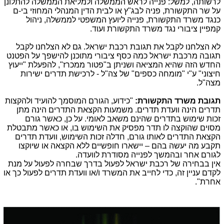
לרשותה, למשל: פנייה לראש הממשלה ולמליאת הממשלה להתלונן
על שר התקשורת, פניה לבג"ץ או לבית הדין המנהלי המחוזי בי-ם
כנגד משרד התקשורת, פנייה ליועץ המשפטי לממשלה, ניהול
קמפיין ציבורי נגד משרד התקשורת ועוד.
לא הצלחנו לקבל את תגובת רכבת ישראל. גם לא הצלחנו לקבל
תגובה מרכבת ישראל כמה כסף ציבורי מתוכנן להישפך על הפטנט
החדש הזה שהיא המציאה ושניתן ב"פטור ממכרז", להפעלת "ייעוץ
חיצוני" ע"י "מומחה כספים" של צה"ל - לרכישת תדרים ישירות
מצה"ל.
תגובת משרד התקשורת:
"כידוע, הגורם המוסמך להועיד ולהקצות
תדרים הינה וועדת תדרים. משמעות הקצאת התדרים הינה מתן
זכות שימוש בתדרים שהינם משאב לאומי. על כן, כאשר גורם
מסוים שהוקצה לו תדר מפסיק את השימוש בו, או כאשר מתבטלת
הקצאת התדרים לאותו גורם, חדלה זכות השימוש, וועדת תדרים
תקבע מה יעשה בהם – יישארו חופשיים ללא הקצאה או שיוקצו
לגורם אחר ובהמשך לפנייה מסודרת לוועדה.
אין בבחירה של רכבת ישראל לפעול בדרך שבחרה לפעול על מנת
לקדם עניין זה, כדי לחייב את המשרד ו/או וועדת תדרים לפעול כך או
אחרת".