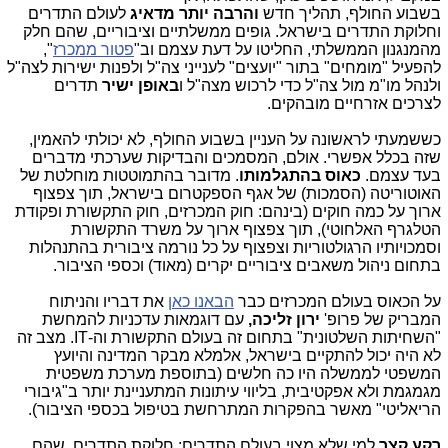
בשבוע החולף, תהליך חדש
והרבה יותר מדאיג
לעולם התדרים
וחלוקת התדרים בישראל. גופים ממשלתיים וציבוריים, שהם חלק
מהמנגנון הממשלתי, החליטו על דעת עצמם וב"
פטור ממכרז
",
להפעיל "מומחים" בתור "יועצים" לענייני צה"ל ולפנות ישירות לצה"ל
ולנהל מו"מ מול צה"ל כדי לרכוש מצה"ל ו
באופן ישיר
תדרים
לצרכים אזרחיים מובהקים.
כששמעתי לראשונה על העניין בשבוע החולף, לא יכולתי להאמין,
שזה בכלל אפשרי. אולם, המסמכים והבדיקות שערכתי מדברים
בעד עצמם.
כאוס בהתגלמותו
. מדובר בהתמוטטות מוחלטת של
האוטוריטה (הסמכות) של אגף הספקטרום בישראל, תוך צפצוף
ארוך על כמה חוקים (בינהם: חוק המכרזים, חוק התקשורת ופקודת
הטלגרף האלחוטי), תוך צפצוף ארוך על משרד התקשורת
וסמכויותיו הרגולטוריות וצפצוף על כל נורמה ציבורית בהתנהלות
בתחום ניהול משאבים ציבוריים יקרים (מאוד) וכספי הציבור.
על הכאוס בעולם המכרזים כבר
הבאנו כאן
את דבריו והניתוח
המבריק של פרופ'
ירון זליכה,
עם דוגמאות עדכניות להמחשת
"השחיתות השלטונית" בתחום זה בעולם התקשורת וה-IT. מצב זה
לא היה יכול להתקיים בישראל, אלמלא מבקר המדינה והיועץ
המשפטי לממשלה היו כה חלשים (בתוספת מערכת משפטית
מגמגמת ולא אפקטיבית, בליווי עיתונות המתעניינת יותר ב"גיבורי
הריאליטי" מאשר בהפקרות המתרחשת בטיפול בכספי הציבור).
רקע קצר
למי שלא מצוי בעולם התדרים: חלוקת התדרים, שהם