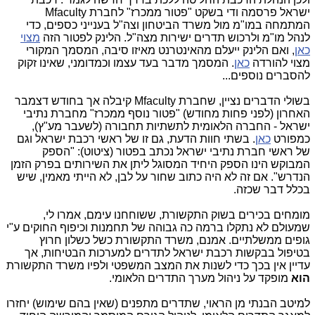
ישראל פרסמה ודי בשקט "פטור ממכרז" לחברת Mfaculty
המתמחה במו"מ מול משרד הביטחון וצה"ל בענייני כספים, כדי
לנהל מו"מ ולרכוש תדרים ישירות מצה"ל. הלינק לפטור הזה
מצוי
כאן
, ואם הלינק ייעלם מהאינטרנט מאיזו סיבה, המסמך המקורי
מצוי להורדה
כאן
. המסמך מדבר בעד עצמו וכמדומני, שאינו זקוק
להסברים נוספים...
בשולי הדברים נציין, שחברת Mfaculty קיבלה אך בחודש דצמבר
האחרון (לפני פחות מחודש) "פטור נוסף ממכרז" מחברת נתיבי
ישראל - החברה הלאומית לתשתיות תחבורה (לשעבר מע"ץ),
כמפורט
כאן
. בשתי חוות הדעת, גם זו של ראשי רכבת ישראל וגם
של ראשי חברת נתיבי ישראל נכתב בפטור (ציטוט): "הספק
המבוקש הינו הספק היחיד המסוגל ליתן את השירותים בפרק הזמן
הנדרש". אם זה לא היה כתוב שחור על לבן, לא הייתי מאמין, שיש
בכלל דבר שכזה.
מומחים בכירים בשוק התקשורת, ששוחחנו עימם, אמרו לי,
שמעולם לא נתקלו ברמה כה גבוהה של תחמנות וכיפוף החוקים ע"י
גופים ממשלתיים. אמנם, משרד התקשורת כשל כשלון חרוץ
בטיפול בבקשות רכבת ישראל לתדרים למערכות הבטיחות, אך
עדיין אין בכך כדי לשנות את המצב המשפטי ולפיו משרד התקשורת
הוא
מופקד על ניהול מערך התדרים הלאומי.
למיטב הבנתי מן הראוי, שתדרים מתפנים (שאין בהם שימוש) יחזרו