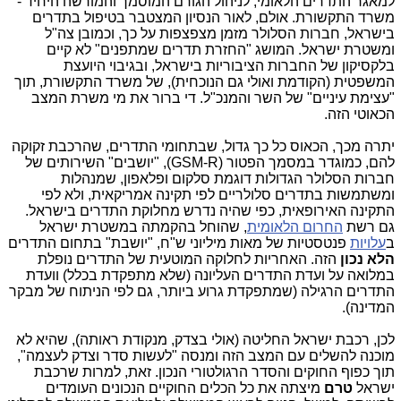
למאגר התדרים הלאומי, לניהול הגורם המוסמך והמורשה היחיד -
משרד התקשורת. אולם, לאור הנסיון המצטבר בטיפול בתדרים
בישראל, חברות הסלולר מזמן מצפצפות על כך, וכמובן צה"ל
ומשטרת ישראל. המושג "החזרת תדרים שמתפנים" לא קיים
בלקסיקון של החברות הציבוריות בישראל, ובגיבוי היועצת
המשפטית (הקודמת ואולי גם הנוכחית), של משרד התקשורת, תוך
"עצימת עיניים" של השר והמנכ"ל. די ברור את מי משרת המצב
הכאוטי הזה.
יתרה מכך, הכאוס כל כך גדול, שבתחומי התדרים, שהרכבת זקוקה
להם, כמוגדר במסמך הפטור (GSM-R), "יושבים" השירותים של
חברות הסלולר הגדולות דוגמת סלקום ופלאפון, שמנהלות
ומשתמשות בתדרים סלולריים לפי תקינה אמריקאית, ולא לפי
התקינה האירופאית, כפי שהיה נדרש מחלוקת התדרים בישראל.
גם רשת
החרום הלאומית
, שהוחל בהקמתה במשטרת ישראל
ב
עלויות
פנטסטיות של מאות מיליוני ש"ח, "יושבת" בתחום התדרים
הלא נכון
הזה. האחריות לחלוקה המוטעית של התדרים נופלת
במלואה על ועדת התדרים העליונה (שלא מתפקדת בכלל) וועדת
התדרים הרגילה (שמתפקדת גרוע ביותר, גם לפי הניתוח של מבקר
המדינה).
לכן, רכבת ישראל החליטה (אולי בצדק, מנקודת ראותה), שהיא לא
מוכנה להשלים עם המצב הזה ומנסה "לעשות סדר וצדק לעצמה",
תוך כפוף החוקים והסדר הרגולטורי הנכון. זאת, למרות שרכבת
ישראל
טרם
מיצתה את כל הכלים החוקיים הנכונים העומדים