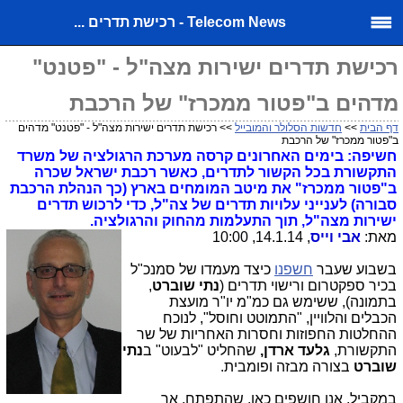
Telecom News - רכישת תדרים ...
רכישת תדרים ישירות מצה"ל - "פטנט"
מדהים ב"פטור ממכרז" של הרכבת
דף הבית
>>
חדשות הסלולר והמובייל
>> רכישת תדרים ישירות מצה"ל - "פטנט" מדהים
ב"פטור ממכרז" של הרכבת
חשיפה: בימים האחרונים קרסה מערכת הרגולציה של משרד
התקשורת בכל הקשור לתדרים, כאשר רכבת ישראל שכרה
ב"פטור ממכרז" את מיטב המומחים בארץ (כך הנהלת הרכבת
סבורה) לענייני עלויות תדרים של צה"ל, כדי לרכוש תדרים
ישירות מצה"ל, תוך התעלמות מהחוק והרגולציה.
מאת:
אבי וייס
, 14.1.14, 10:00
בשבוע שעבר
חשפנו
כיצד מעמדו של סמנכ"ל
בכיר ספקטרום ורישוי תדרים (
נתי שוברט
,
בתמונה), ששימש גם כמ"מ יו"ר מועצת
הכבלים והלוויין, "התמוטט וחוסל", לנוכח
ההחלטות החפוזות וחסרות האחריות של שר
התקשורת,
גלעד ארדן,
שהחליט "לבעוט" ב
נתי
שוברט
בצורה מבזה ופומבית.
במקביל, אנו חושפים כאן, שהתפתח, אך