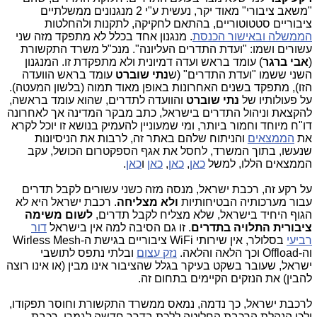
"משאב ציבורי" מאוד יקר, נעשית ע"י 2 מנגנונים ממשלתיים
ציבוריים סטטוטוריים, בהתאם לחקיקה, לתקנות ולהחלטות
הממשלה ובאישור הכנסת
. מנגנון אחד בכלל לא מתפקד מזה שני
עשורים ושמו: "ועדת התדרים העליונה". מנכ"ל משרד התקשורת
(
אבי ברגר
) עומד בראש ועדה דמיונית ולא מתפקדת זו. המנגנון
השני ששמו "ועדת התדרים" (ש
נתי שוברט
עומד בראש הוועדה
הזו), מתפקד בשנים האחרונות באופן מאוד תמוה (בלשון המעטה).
על פעולותיו של
נתי שוברט
והוועדה לתדרים, שהוא עומד בראשה,
להקצאת וניהול התדרים בישראל, כתב מבקר המדינה אך לאחרונה
דו"ח מיוחד וחמור ביותר, ומי שמעוניין להעמיק בנושא זו יוכל לקרא
את
הממצאים
והניתוח שלהם באתר זה, לרבות את הניסיונות
שנעשו, בתוך המשרד, לחסל את אגף הספקטרום הכושל, עקב
הממצאים הללו, למשל
כאן
,
כאן
,
כאן
ו
כאן
.
על רקע זה, רכבת ישראל, מנסה מזה כשני עשורים לקבל תדרים
עבור מערכותיה הבטיחותיות
ולא מצליחה
. רכבת ישראל היא לא
הגוף היחיד בישראל, שלא מצליח לקבל תדרים,
לשום משימה
ציבורית התלויה בתדרים
. זו גם הסיבה למה אין בישראל
דור
רביעי
בסלולר, אין שירותי WiFi ציבוריים בגישת ה-Wirless Mesh
וה-Offload וכך הלאה והלאה.
נזק עצום
ובלתי נתפס לתושבי
ישראל, שעובר בשקט בעיקר בגלל שהציבור אינו מבין (או אינו רוצה
להבין) את הנזקים הקיימים בתחום זה.
לרכבת ישראל, כך נדמה, נמאס ממשרד התקשורת וחוסר תפקודו,
ולכן הנהלת הרכבת החליטה ללכת בדרך חדשה לגמרי. רכבת