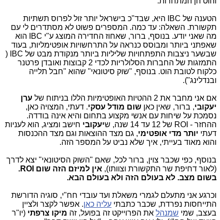
והוט הן המתחרות.
הטענה של IBC היא, שבד"כ בישראל יותר זול לפרוס תשתיות
תקשורת. השאלה: עד כמה. המספרים פשוט לא מסתדרים לי עם
מה שאני יודע. בנוסף, ברור, שאחוז החדירה המוצג ע"י IBC הוא
שאפתני ביותר ומבוסס כנראה על התרחשויות אופטימליות, בעוד
שבשער ניצבות התפתחויות שליליות ביותר מנקודת מבט של IBC (
התמזגות של החברות הסלולריות לכדי 2 קבוצות ואובדן פרטנר
כלקוח לטובת הוט. בנוסף, "שוק סיטונאי" שהוא "חבל תלייה
ובנדלינג").
אם אני מחבר את 2 ההטיות האופטימיות הללו בניתוח של
ערן
יעקובי
, ברור, שאין כאן
שום מודל עסקי
. דעתי, המצויה כאן,
נסמכת על שיחות עם אנשי מקצוע בתחום והיא אינה בודדה.
ההחזר - ROI של 12 עד 14 שנה, ש
יעקובי
חישב ומציג, הוא לעניות
דעתי
יותר מדי אופטימי
, גם מצד ההוצאות וגם מצד ההכנסות
והוא מאוד בעייתי, איך שלא נביט על המספר הזה.
בנוסף, כפי שכבר צוין, ברור לכל, שאם "השוק הסיטונאי" יצא לדרך
(לאור דחיפת שר התקשורת וצוותו),
אין למיזם הזה שום
ROI
.
בשום מצב. לא בעולם הזה ולא בעולם הבא.
וכרגע אני מתעלם לגמרי משאלת ועד עובדי חח"י, סוגיה הדורשת
התייחסות נפרדת, שכבר כתבתי
עליה כאן
. אפשר לקצר ולציין
בעצב, שמי
שמנהל
את הפרוייקט זה בפועל, זה
מיקו צרפתי
(יו"ר