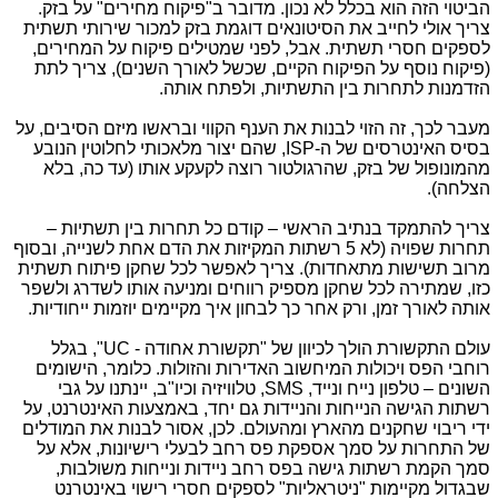
הביטוי הזה הוא בכלל לא נכון. מדובר ב"פיקוח מחירים" על בזק.
צריך אולי לחייב את הסיטונאים דוגמת בזק למכור שירותי תשתית
לספקים חסרי תשתית. אבל, לפני שמטילים פיקוח על המחירים,
(פיקוח נוסף על הפיקוח הקיים, שכשל לאורך השנים), צריך לתת
הזדמנות לתחרות בין התשתיות, ולפתח אותה.
מעבר לכך, זה הזוי לבנות את הענף הקווי ובראשו מיזם הסיבים, על
בסיס האינטרסים של ה-
ISP
, שהם יצור מלאכותי לחלוטין הנובע
מהמונופול של בזק, שהרגולטור רוצה לקעקע אותו (עד כה, בלא
הצלחה).
צריך להתמקד בנתיב הראשי – קודם כל תחרות בין תשתיות –
תחרות שפויה (לא 5 רשתות המקיזות את הדם אחת לשנייה, ובסוף
מרוב תשישות מתאחדות). צריך לאפשר לכל שחקן פיתוח תשתית
כזו, שמתירה לכל שחקן מספיק רווחים ומניעה אותו לשדרג ולשפר
אותה לאורך זמן, ורק אחר כך לבחון איך מקיימים יוזמות ייחודיות.
עולם התקשורת הולך לכיוון של "תקשורת אחודה - UC", בגלל
רוחבי הפס ויכולות המיחשוב האדירות והזולות. כלומר, הישומים
השונים – טלפון נייח ונייד,
SMS
, טלוויזיה וכיו"ב, יינתנו על גבי
רשתות הגישה הנייחות והניידות גם יחד, באמצעות האינטרנט, על
ידי ריבוי שחקנים מהארץ ומהעולם. לכן, אסור לבנות את המודלים
של התחרות על סמך אספקת פס רחב לבעלי רישיונות, אלא על
סמך הקמת רשתות גישה בפס רחב ניידות ונייחות משולבות,
שבגדול מקיימות "ניטראליות" לספקים חסרי רישוי באינטרנט