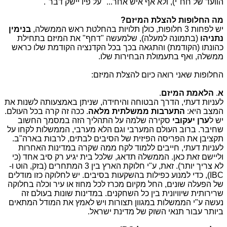
הוועד של חח"י), ולא אף איש אחר... "על פיו יישק דבר".
מה החלופות להצלת המיזם?
יש לפחות 3 חלופות, כולן תלויות בהחלטת ראש הממשלה,
בנימין
נתניהו
(בתמונה למעלה), שלמעשה "דחף" את המיזם בתחילת
כהונתו (הקודמת) והתגאה בכך בכל הקדנציה הקודמת שלו כראש
ממשלה, ואף בתעמולת הבחירות שלו.
החלופות שאני רואה כיום להצלת המיזם:
א
.
הלאמת המיזם
.
לעניות דעתי, הדרך הבטוחה והיחידה, שניתן באמצעותה לשנות את
המצב היא:
התערבות ממשלתית
מלאה
. ככה זה קרה בכל העולם.
יש ל
ערן יעקובי
סקירה שלמה על התהליך הזה במסמך החשוב
שחיבר. ברוב העולם המערבי וגם הלא מערבי, הממשלות לקחו על
תקציבן את הפריסה הפיזית של הסיבים לבתים, לרבות בארה"ב.
לעניות דעתי, חייבים ללמוד לקח ממה שקרה במדינות האחרות
וליישם זאת כאן. הממשלה תדאג, שלכל בית יגיע רק סיב אחד (כי
לא צריך יותר). זאת, ע"י חלוקת הארץ בין 3 המתחרים (בזק, הוט ו-
IBC), כדי למנוע כפילות בהשקעות בסיבים. יש לחלוקה כזו מודלים
של הפעלה שונים, החל מקיום מכרז לכל מחוז או עיר וכלה בחלוקה
שרירותית שיוויונית בין כל השחקנים. במדינות שונות בעולם זה
נעשה ע"י הממשלות במגוון תצורות ויש לאמץ את המודל המתאים
ביותר עבור תנאי השוק של מדינת ישראל.