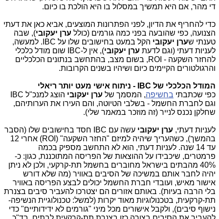
די מהר, אם היא תמשיך במסלול בו היא הולכת בו כיום.
כדי להחריף את הדיון, לפני הפתרונות המוצעים, אביא כאן את דעתי
הצנועה, כפי שהובעה בפני כמה גורמים (כולל
ערן יעקובי
), שבה
טענתי ש
ערן יעקובי
הקל במעט בחישובים שלו על IBC. למעשה,
לעניות דעתי (וגם לדעת
ערן יעקובי
), אין ל-IBC שום מודל כלכלי
להחזר השקעה - ROI, בשום מצב, בהתחשב בנתונים הכלכליים
והרגולטורים הקיימים כיום ושיהיו בשנים הקרובות.
המודל הכלכלי של IBC - ניתוח אישי מעט יותר ריאלי
כפי שכתבתי
בחשיפה
, המסמך של
ערן יעקובי
הוצג למנכ"ל
IBC
וגם לחברת החשמל - בשלבי הטיוטה, והם העירו את הערותיהם,
שחלקן נכנס לנייר (זה מוזכר במאמר שלי).
לעניות דעתי,
ערן יעקובי
עשה עם IBC חסד בחישובים שלו (הסבר
בהמשך), כשהעריך שיהיה למיזם "החזר השקעה" (ROI) אחרי 12
עד 14 שנה. לעניות דעתי, הוא לא התחשב מספיק בכמה
פרמטרים, שיכבידו על ההוצאות של הפריסה המתוכננת, כגון: כ-
40% מהבתים בישראל מחוברים בחשמל תת-קרקעי, ולכן לא ניתן
יהיה לחבר אותם במשיכה של הסיבים באוויר (מה שלא דורש
אישור מאיש, ועובדי חברת החשמל יכולים לבצע הפריסה באוויר
בלי הרבה בעיות). באותם אזורים הם יצטרכו להעביר סיבים בצנרת
תת-קרקעית, בטכנולוגיות מאוד יקרות (למשל: טכנולוגיית הנשיפה-
נישוף סיבים), ולקבל אישורים מכל מיני "גורמים לא ידידותיים" כדי
להעביר את הסיבים בצורה כזו בצנרת תת-קרקעית לבתים, בד"כ