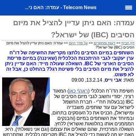
Telecom News - עמדה: האם ני...
עמדה: האם ניתן עדיין להציל את מיזם
הסיבים (IBC) של ישראל?
דף הבית
>>
דעות ומחקרים
>>
על סדר היום
>> עמדה: האם ניתן עדיין להציל את מיזם
הסיבים (IBC) של ישראל?
השותפים במיזם הסיבים נלחצו מקריאת החשיפה של דו"ח
ערן יעקובי לגבי ההיתכנות הכלכלית (שאיננה) במיזם פריסת
הסיבים הארצי של IBC. השאלה שעולה מייד: האם עדיין ניתן
להציל את מיזם הסיבים בלי פשיטת רגל? בהחלט כן, אבל זה
לא פשוט.
מאת:
אבי וייס
, 13.2.14, 09:00
חשיפת הדו"ח הכלכלי (
ראה\י כאן
) המאוד
רציני, יסודי וחשוב לגבי מיזם הסיבים של
IBC (בבעלות חח"י - חברת החשמל
לישראל עם עוד שותפים, משבדיה
ומישראל), הכניס את כל העוסקים בתחום,
ובמיוחד את השותפים במיזם (והבנקים
המממנים אותו בהלוואות ואשראי) ללחץ.
השאלה המרכזית, שהם שואלים את עצמם (וגם אני נשאלתי), היא:
האם יש מה לעשות כדי להציל את IBC מקריסה כלכלית, שתתרחש