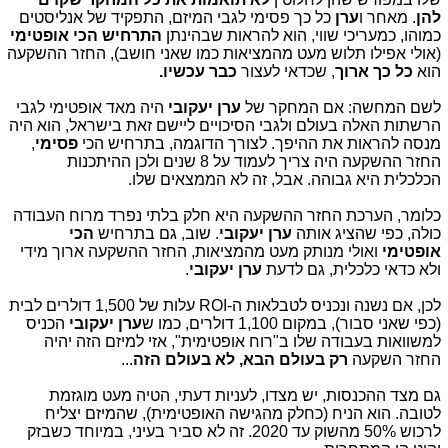
להן
. מאחר ו
ערן
כל כך פסימי לגבי המיזם, התפקיד של אנליסטים
כמוהו, כמעריכי שווי, הוא להראות שבהינתן
התרחיש הכי אופטימי
(אולי אפילו תלוש מעט מהמציאות כמו שאני חושב), החזר ההשקעה
הוא
כל כך ארוך
, שכדאי לעצור
כבר עכשיו.
לשם המחשה: אם המחקר של
ערן יעקובי
היה מאד אופטימי לגבי
הרשתות האלה בעולם ולגבי הסיכויים ליישם זאת בישראל, הוא היה
מנסה להראות את ההיפך. לצורך הדוגמה, בתרחיש הכי
פסימי
,
החזר ההשקעה היה צריך לעמוד על 8 שנים ולכן ההיתכנות
הכלכלית היא גבוהה. אבל, זה לא הממצאים שלו.
כלומר, הערכת החזר ההשקעה היא חלק בלתי נפרד מרוח העבודה
כולה, כפי שהציג אותה
ערן יעקובי
. שוב, גם בתרחיש
הכי
אופטימי
ואולי מנותק מעט מהמציאות, החזר ההשקעה ארוך מידי
ולא כדאי כלכלית, גם לדעת
ערן יעקובי
.
לכן, אם נשנה ונכניס לטבלאות ה-ROI עלות של 1,500 דולרים לבית
(כפי שאני סבור), במקום 1,100 דולרים, כמו ש
ערן
יעקובי
הכניס
למשוואות בעבודה שלו ב"רוח אופטימית", אזי למיזם הזה יהיה
החזר השקעה
רק בעולם הבא, לא בעולם הזה
...
גם מצד ההכנסות, יש מצדו, לעניות דעתי, הטיה מעט מוגזמת
לטובה. הוא הניח (כחלק מהגישה האופטימית), שהמיזם יצליח
לרכוש 50% מהשוק עד 2020. זה לא סביר בעיני, במיוחד כשבזק