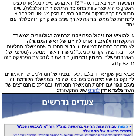
(מושג הרישוי באינטרנט - ISP הוא מושג שיש לבטל אותו כצעד
ראשון, כי הוא יוצר עיוות בתפיסה הרגולטורית והכלכלית). שינוי
הרגולציה כך שסלקום ופרטנר תהיינה חלק מ-IBC יכול להביא
לתחרות של ממש ובריאה לאורך שנים בשוק הקווי והסלולרי
גם
יחד
.
ג. להוציא את ניהול הפרוייקט מבחינה רגולטורית ממשרד
התקשורת ולהעביר אותו לידיים של ראש הממשלה
לא מדובר בתכנית דמיונית. זו בדיוק התכנית שהממשלה החליטה
עליה בקדנציה הקודמת. מנכ"ל משרד ראש הממשלה (מטעמו של
ראש הממשלה,
בנימין נתניהו
), היה אמור לנהל את הפרוייקט הזה.
זה לא קרה.
אביא כאן שקף אחד בלבד, של תמצית של המהלכים שהיו אמורים
להינקט בנושא מיזם הסיבים, כפי שהוצגו בממשלה הקודמת. זה
נעלם ונגוז, עם הקמת הממשלה הנוכחית, ובמהלכים הנמרצים של
השר
גלעד ארדן
להרס
שוק התקשורת: