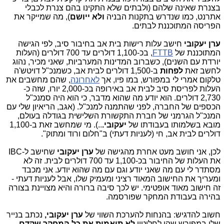
בצנרת שאינה שלהם (ולבתים שלא התקינו בהם צנרת לכבלי
אתרנט, כמו שנדרש בתקנות הבניה
ולא ייושם
), מה שמייקר את
הפריסה המתוכננת לבתים.
ערן יעקובי
חישב עלות רישות בית אב בחיבור סיב, לפי הגישה
המתוכננת של
FTTB
, בכ-1,100 דולרים עד 700 דולרים (העלות
יורדת עם השנים), כשברוב המדינות המערביות, שאני מכיר, נהוג
לחשב זאת
לפחות
ב-1,500 דולרים לבית אב, כשמנכ"ל דויטש'ה
טלקום אמרי לי במפורש, במו פיו, אך
לאחרונה
, שהם מחשבים את
העלות לפריסת סיב לבית אב באירופה בכ-2,000 יורו, שזה כ-
2,730 דולרים. הוא יודע מה שהוא מדבר, כי הוא היה סמנכ"ל
הכספים של החברה, לפני שהתמנה למנכ"ל. (אגב, הריאיון שלי עם
המנכ"ל הגרמני של חברת התקשורת השלישית בגודלה בעולם,
מובא בשלמותו בעבודתו של
יעקובי.
..). מי שמחשב זאת ב-1,100
דולרים לבית אב, חי (לעניות דעתי) ב"חלום ורוד ומתוק".
לכן, אני חושב מעט אחרת מהגישה של
ערן יעקובי
שחישב ל-IBC
את העלות של החיבור בכ-1,100 עד 700 דולרים לבית. זה לא
מסתדר לי עם מה שאני יודע וגם עם מה שהוא יודע. אני מכבד
ומעריך את החישוב המאוד רציני ומעמיק שלו, אבל לעניות דעתי -
זה חישוב מאוד אופטימי. יש לכך סיבה ברורה והיא מצויינת בצורה
בהירה בעבודת המחקר שפורסמה.
חשוב להדגיש: בהנחות להערכת השווי של
ערן יעקובי,
נכתב בנייר
שלו במפורש שהן לחלוטין
לא תואמות את כל המחקר שקדם