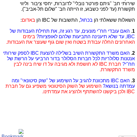
שירותי חב' "גיתם פורטר נובלי" לדוברות, יחסי ציבור וליווי
תקשורת (עד לפני כשבוע, זו הייתה חב' "שלום תל-אביב").
השאלות ששאלתי הן
בכחול
, התשובות של IBC הן
באדום
:
1
.
האם עובדי חח"י מונעים, עד רגע זה, את תחילת העבודות של
IBC
, עד שלא תיענינה התביעות שלהם לאופציות?
בימים
האחרונים החלה עבודת בשטח ואין שום גוף שעוצר את העבודות.
2
.
האם משרד התקשורת השיב בשלילה להצעת
IBC
לספק שירותי
אנטנות סלולריות לכל חברות הסלולר בדור הרביעי על הרשת של
חח"י?
חברת
IBC
לא חושפת ולא מגיבה על דו שיח בינה לבין
משרד התקשורת.
3
.
האם
IBC
מתכוונת להגיב על השימוע של "שוק סיטונאי" ומה
עמדתה בנושא?
השימוע של השוק הסיטונאי משפיע גם על חברת
IBC
ולכן ביקשנו להשתתף ולהציג את עמדתינו.