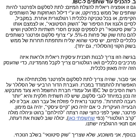
ב. להכניס עוד שותפים ל-IBC.
גם זו אופציה ריאלית להצלת המיזם: לתת לסלקום ולפרטנר להיות
שותפים של ממש בפרויקט, או ע"י דילול האחזקות של השותפים
הקיימים, או בכל טכניקה כלכלית \ רגולטורית אחרת. במקביל,
לסיים ולגנוז את הסיפור של "השוק הסיטונאי", או לצמצם אותו
כ"שוק סיטונאי" רק לספקים קטנים חסרי תשתיות לחלוטין ושיש
להם נתח שוק של פחות מ-5%. ע"י צרוף סלקום ופרטנר כשותפים
כלכליים למיזם, יש סיכוי שהוא יצליח ותתפתח תחרות של ממש
בשוק הקווי (והסלולרי, גם יחד).
בגישה הזו צריך לבנות תוכנית עיסקית ריאלית ולראות איזה
מרכיבים כלכליים ו/או רגולטורים צריך לקבל מהמדינה, כדי שהעסק
הזה יהיה מאוזן כלכלית.
אני סבור, שהיה צריך לתת לסלקום ולפרטנר מלכתחילה את
האפשרות להתמודד במכרז. העברת הדור הרביעי של הסלולר על
רשת הסיבים של IBC ועל עמודי חברת החשמל היא צעד מתבקש.
זה נכון במיוחד לגבי סלקום, שיש לה תשתית חלקית והיא "יותר
רעבה לתחרות". פרטנר נראית לי פוזלת אל עבר הוט. אבל זו לא
הבעייה העיקרית. כי אם יהיה כאן "קייס עיסקי", יהיה גם מימון.
פרטנר, שאך לפני כחצי שנה רצתה "להילחם" בהוט וניהלה מולה
"קרב רגולטורי" (כפי
שחשפתי כאן
), יכולה שוב לשנות את דעתה,
אם תנאי הרגולציה ישתנו.
בנוסף, אני משוכנע, שלא שצריך "שוק סיטונאי" בשלב הנוכחי.