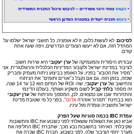
לסיכום
: לא לעשות כלום, זו לא אופציה. כל תושבי ישראל ישלמו על
המחדל הזה, אם לא ייעשו הצעדים הנדרשים, ויפה שעה אחת
קודם.
עבודתו היסודית והמעמיקה של
ערן יעקובי
היא שירות חשוב
לציבור במדינת ישראל ולקובעי המדיניות הכלכלית והרגולטורית. אני
"מסיר את הכובע" בפניו, על האומץ בביצוע ניתוח מעמיק ומבריק
שכזה, בזמן הזה. גם אם נקבל כ"אורים ותומים" את הניתוח
והחישוב של
ערן יעקובי
, שה- ROI של המיזם הוא 12 עד 14 שנה,
זה מספר
בלתי קביל
לשום משקיע ושותף, בעולם הדינמי
והתחרותי שבו אנו נמצאים. לכן, המסמך והניתוח של
ערן יעקובי
הוא בבחינת "תמרור אזהרה
אדום
", בפני כל מי שטובת מדינת
ישראל ותושביה עומדת מול עיניו.
עמדת IBC בכמה סוגיות שעל הפרק
אביא כאן את השאלות ששאלתי לפני כשבוע את IBC והתשובות
שקיבלתי. האיחור בתשובות נבע מכך, שחברת IBC החליפה את
מערך יחסי הציבור שלה. לפני כשבוע, חברת IBC שכרה א
ת