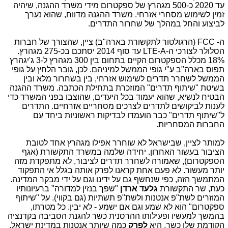
עד 2020 כ-500 מגהרץ של ספקטרום מידי משרד ההגנה, שיהיה
זמין לשימוש מסחרי אזרחי. משרד ההגנה מדווח, שהוא נערך
לביצוע והחל במהלך של שחרור התדרים.
ה- FCC (הרגולטור לתקשורת בארה"ב) ציין, שהצורך של חברות
הסלולר לצורכי ה-LTE-A עד סוף 2014 יסתכם בכ-275 מגהרץ.
18% מכלל הספקטרום הקיים בתחום בין 300 מגהרץ ל-3 ג'יגהרץ
תפוס בארה"ב ע"י גופי הממשל למיניהם. לכן, גובר הלחץ על גופי
הממשל לשחרר תדרים לשימוש אזרחי, בין בשחרור מלא ובין
בשיטת "שיתוף תדרים" המוזכרת בתחילת הכתבה. משרד ההגנה
הבטיח לנשיא, שהוא יעמוד בכל היעדים, שהוצבו בפני המשרד כדי
לענות לביקושים לתדרים לצרכים מסחריים אזרחיים. התדרים
ל"שיתוף תדרים" כבר הועמדו לבדיקות ראשוניות ביחד עם
החברות המסחריות.
למותר לציין, שבישראל לא שוחרר אפילו מגהרץ אחד לטובת
הציבור בעשור האחרון. יחידה שלמה במשרד התקשורת (אגף
הספקטרום), שאמורה לשחרר תדרים לציבור, לא מתפקדת מזה
יותר מעשור. לא פעם אחת קראנו לפרק אותה בגלל אי התפקוד
המתמשך הזה, כפי שנחשף גם על ידינו וגם על ידי מבקר המדינה.
כעת, שר התקשורת
גלעד ארדן
"שפך בנזין למדורה" ברעיונותיו
המוזרים לשת"פ אנטנות ולשת"פ תשתיות (גם בקווי). על "שיתוף
ספקטרום" הוא לא שמע וגם אם ישמע - לא יבין. כל מטרתו,
בהמשך למעשיו ופעילותו ההרסנית כשר להגנת הסביבה בקדנציה
הקודמת שלו כשר, היא
לפרק
כמה שיותר אנטנות במדינת ישראל.