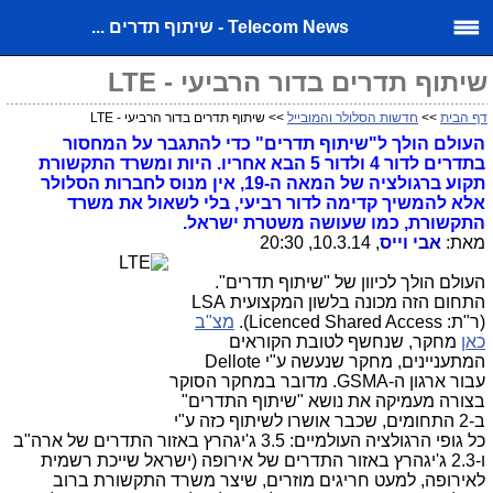
Telecom News - שיתוף תדרים ...
שיתוף תדרים בדור הרביעי - LTE
דף הבית
>>
חדשות הסלולר והמובייל
>> שיתוף תדרים בדור הרביעי - LTE
העולם הולך ל"שיתוף תדרים" כדי להתגבר על המחסור
בתדרים לדור 4 ולדור 5 הבא אחריו. היות ומשרד התקשורת
תקוע ברגולציה של המאה ה-19, אין מנוס לחברות הסלולר
אלא להמשיך קדימה לדור רביעי, בלי לשאול את משרד
התקשורת, כמו שעושה משטרת ישראל.
מאת:
אבי וייס
, 10.3.14, 20:30
העולם הולך לכיוון של "שיתוף תדרים".
התחום הזה מכונה בלשון המקצועית LSA
(ר"ת: Licenced Shared Access).
מצ"ב
כאן
מחקר, שנחשף לטובת הקוראים
המתעניינים, מחקר שנעשה ע"י Dellote
עבור ארגון ה-GSMA. מדובר במחקר הסוקר
בצורה מעמיקה את נושא "שיתוף התדרים"
ב-2 התחומים, שכבר אושרו לשיתוף כזה ע"י
כל גופי הרגולציה העולמיים: 3.5 ג'יגהרץ באזור התדרים של ארה"ב
ו-2.3 ג'יגהרץ באזור התדרים של אירופה (ישראל שייכת רשמית
לאירופה, למעט חריגים מוזרים, שיצר משרד התקשורת ברוב