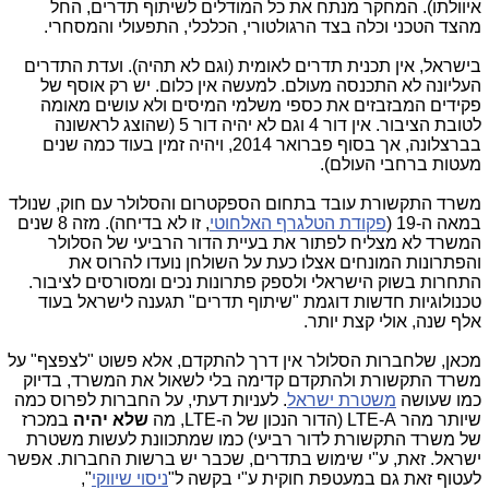
איוולתו). המחקר מנתח את כל המודלים לשיתוף תדרים, החל
מהצד הטכני וכלה בצד הרגולטורי, הכלכלי, התפעולי והמסחרי.
בישראל, אין תכנית תדרים לאומית (וגם לא תהיה). ועדת התדרים
העליונה לא התכנסה מעולם. למעשה אין כלום. יש רק אוסף של
פקידים המבזבזים את כספי משלמי המיסים ולא עושים מאומה
לטובת הציבור. אין דור 4 וגם לא יהיה דור 5 (שהוצג לראשונה
בברצלונה, אך בסוף פברואר 2014, ויהיה זמין בעוד כמה שנים
מעטות ברחבי העולם).
​משרד התקשורת עובד בתחום הספקטרום והסלולר עם חוק, שנולד
במאה ה-19 (
פקודת הטלגרף האלחוטי
, זו לא בדיחה). מזה 8 שנים
המשרד לא מצליח לפתור את בעיית הדור הרביעי של הסלולר
והפתרונות המונחים אצלו כעת על השולחן נועדו להרוס את
התחרות בשוק הישראלי ולספק פתרונות נכים ומסורסים לציבור.
טכנולוגיות חדשות דוגמת "שיתוף תדרים" תגענה לישראל בעוד
אלף שנה, אולי קצת יותר.
מכאן, שלחברות הסלולר אין דרך להתקדם, אלא פשוט "לצפצף" על
משרד התקשורת ולהתקדם קדימה בלי לשאול את המשרד, בדיוק
כמו שעושה
משטרת ישראל
. לעניות דעתי, על החברות לפרוס כמה
שיותר מהר LTE-A (הדור הנכון של ה-LTE, מה
שלא יהיה
במכרז
של משרד התקשורת לדור רביעי) כמו שמתכוונת לעשות משטרת
ישראל. זאת, ע"י שימוש בתדרים, שכבר יש ברשות החברות. אפשר
לעטוף זאת גם במעטפת חוקית ע"י בקשה ל"
ניסוי שיווקי
",