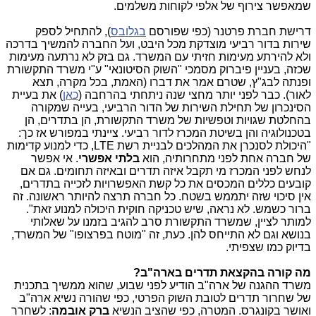
שמאפשר צירוף של אלפי לקוחות משלמים.
דרישת חברת פרטנר (כפי שפורסם
בגלובס
), להתחיל לספק
שירות בדור רביעי מוצדקת מכל היבט, ועל החברה להמשיך בדרכה
ולא להירתע מעימות חזיתי עם המשרד. גם בזק לא נרתעה מעימות
שכזה, בעניין פיברוק מסמכי "השוק הסיטונאי" ע"י משרד התקשורת
ופנתה לבג"ץ, שטרם אמר את דברו (האמת, בכל מקרה, תצא
לאור). כבר לפני יותר מחצי שנה ניתחתי בהרחבה (
כאן
) את בעיית
הסינכרון של תחילת השירות של הדור הרביעי, בעייה שמקורה
בהחלטת שגויות וטפשיות של משרד התקשורת, הן בתדרים, הן
בטכנולוגיה והן בשיטת המכרז לדור רביעי. ציינתי במפורש אז כך:
"היכולת לסנכרן את המהלכים לבניית רשת LTE, כדי למנוע קדימות
של חברה אחת לפני מתחרותיה, הוא
בלתי אפשרי
. אי אפשר
לנחש לפני המכרז מי תקבל איזה תדרים ובאיזה תחומים. גם אם
קובעים כללים המכסים את כל קשת האפשרויות לזכייה בתדרים,
אין סיכוי שזה יתממש בשטח. כל חברה תרצה להיותר ראשונה. זה
ברור כשמש. לא נראה, שיש טכניקה חוקית היכולה למנוע זאת".
למותר לציין, שמשרד התקשורת סרב להגיב בזמנו על שאלותי
בנושא וגם לא התייחס להן. כעת, זה "מוטח בפרצופו" של המשרד,
בדיוק כמו שצפיתי.
מה קורה בהקצאת תדרים בארה"ב?
משרד ההגנה של ארה"ב הודיע לפני שבוע, שהוא ממשיך בתכנית
של שחרור תדרים לטובת השוק הפרטי, כפי שהורה נשיא ארה"ב
ואושר בקונגרס. המטרה, כפי שהציב הנשיא
ברק אובמה
: לשחרר