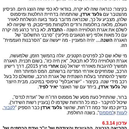
בקיצור: כנראה שזה לא יקרה, בוודאי לא כפי שזה הוצג היום. הניסיון
מהצטבר עם
גלעד ארדן,
שהתמחה בדחיית החלטות ומיסמוס
שלהן, מצביע על כך, שכנראה מדובר בעוד בועה הנשלחת לאוויר
העולם, מלאה בחלומות ורודים הלקוחות מפייסבוק. מי שקיווה לא
לשלם את אגרת הטלוויזיה השנה -
התבדה
. לא ברור כרגע מה יקרה
עם כל מאות אלפי (יש הטוענים מיליוני) "סרבני התשלום" של
האגרה
השנה
.... יהיה המעניין - מה ייעשה עם "הסרבנות העממית"
הזו.
מי שלא שם לב לפרטים הקטנים, יגלה בהמשך הזמן, שלמעשה,
אגרת הטלוויזיה כלל לא תבוטל. "אין חיה כזו", בשום תכנית. האגרה
תמשיך להיגבות מאזרחי ישראל (גם
אחרי
מרץ 2015), דרך רישיון
הרכב, שמחזיקים אזרחי המדינה ברשותם. המס המיותר הזה
ימשיך להסתתר בעלות השנתית של אגרת הרכב, שמשלם כל בעל
רכב מידי שנה. בקיצור - "ישראבלוף" טיפוסי במיטבו, מבית היוצר
של
גלעד ארדן,
ביחד עם שר האוצר
יאיר לפיד
.
ברור, שהתחיל כעת מסע של מסמוס הדו"ח של "ועדת לנדס",
שיכול להיקבר - כמו כל הדוחות שקדמו לו (בעניין רשות השידור),
בדיוק כמו עוד כמה דו"חות, שהשר
גלעד ארדן
כבר הספיק "
לקבור
,
לעוות
ו
למסמס
", בשנה החולפת.
עדכון 6.3.14
הקריאה הנכונה, ההגיונית והצודקת של יו"ר ועדת הכספים של