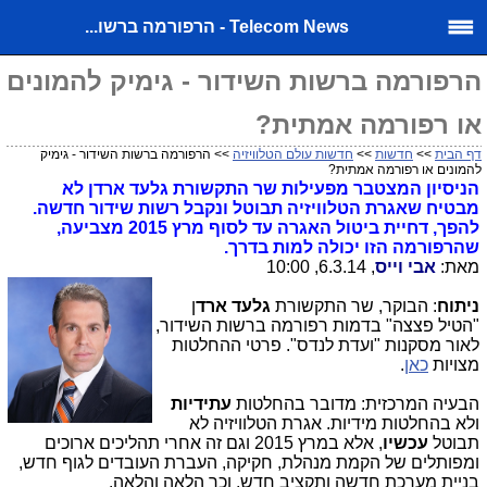
Telecom News - הרפורמה ברשו...
הרפורמה ברשות השידור - גימיק להמונים
או רפורמה אמתית?
דף הבית
>>
חדשות
>>
חדשות עולם הטלוויזיה
>> הרפורמה ברשות השידור - גימיק
להמונים או רפורמה אמתית?
הניסיון המצטבר מפעילות שר התקשורת גלעד ארדן לא
מבטיח שאגרת הטלוויזיה תבוטל ונקבל רשות שידור חדשה.
להפך, דחיית ביטול האגרה עד לסוף מרץ 2015 מצביעה,
שהרפורמה הזו יכולה למות בדרך.
מאת:
אבי וייס
, 6.3.14, 10:00
ניתוח
: הבוקר, שר התקשורת
גלעד ארד
ן
"הטיל פצצה" בדמות רפורמה ברשות השידור,
לאור מסקנות "ועדת לנדס". פרטי ההחלטות
מצויות
כאן
.
הבעיה המרכזית: מדובר בהחלטות
עתידיות
ולא בהחלטות מידיות. אגרת הטלוויזיה לא
תבוטל
עכשיו
, אלא במרץ 2015 וגם זה אחרי תהליכים ארוכים
ומפותלים של הקמת מנהלת, חקיקה, העברת העובדים לגוף חדש,
בניית מערכת חדשה ותקציב חדש, וכך הלאה והלאה.