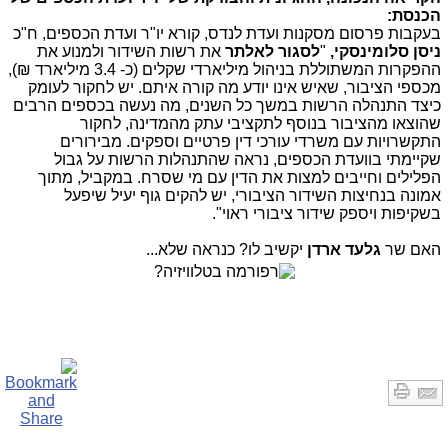
הכנסת:
בעקבות פרסום מסקנות ועדת לנדס, קורא יו"ר ועדת הכספים, ח"כ
ניסן סלומינסקי,
"
לסגור לאלתר
את רשות השידור ולמנוע את
ההפקרות המשתוללת בניהול מיליארדי שקלים (כ- 3.4 מיליארד ₪),
מכספי הציבור, שאיש אינו יודע מה קורה איתם. יש לחקור לעומק
כיצד התנהלה הרשות במשך כל השנים, מה נעשה בכספים הרבים
שהוצאו מהציבור בנוסף לתקציבי עתק מהמדינה, לחקור
התקשרויות עם משרדי עורכי דין פרטיים וספקים. מבירורים
שקיימתי בוועדת הכספים, נראה שהתנהלות הרשות על גבול
הפלילים וחייבים למצות את הדין עם מי שסרח. במקביל, מתוך
אמונה בנחיצות השידור הציבורי, יש להקים גוף יעיל שיפעל
בשקיפות ויספק שידור ציבורי ראוי".
האם שר
גלעד ארדן
יקשיב לו? כנראה שלא...