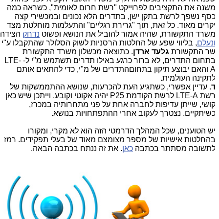
שנה את התקציבים לפרוייקט "רשת חרום לאומית", כשראה כמה
סף נשפך לרשת בתקן ישן, בתדרים הלא נכונים ובמכשירי קצה
קרים מאוד. כל זאת, תוך "גרירת רגליים" והתעלמות מוחלטת מצד
שרד התקשורת, שהיה אמור להוביל את הנושא ופשוט
נדחק
הצידה
נעלם
, בליווי שפע של החלטות הרסניות לשוק הסלולר שהתקבלו ע"י
ר התקשורת
גלעד ארדן
. כתוצאה מכשלון משרד התקשורת
בתחום התדרים, לא ברור כרגע באילו תדרים תשתמש מ"י ל- LTE-
A והאם יבוצע תיקון בתחוםהתדרים של מ"י, כדי להתאים אותם
תקינה העולמית.
. עדיין אפשרי, כשתגיע העת להכרעות, שנושא ההתממשקות של
רשת LTE-A לרשת הקודמת P25 יהיה אקוטי וקובע, וייתכן שיש כאן
ושי, שייתן עדיפות לחברה אחת על פני מתחרותיה במכרז,
שיתקיים. נצטרך לעקוב אחרי ההתפתחויות בנושא.
ש הטוענים, שכל המהלך הדרמטי הזה הוא לא מקרי, ומקורו
החלטות אישיות של מספר מצומצם מאוד של בעלי תפקידים. רמז
תשובה מסתתר בכתבה
כאן
. את זה ננתח בכתבה הבאה.