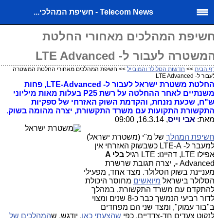
Telecom News - חשיפת המהלכי...
שיפת המהלכים מאחורי החלטת
משטרה לעבור ל- LTE Advanced
ף הבית
>>
חדשות הסלולר והמובייל
>> חשיפת המהלכים מאחורי החלטת המשטרה
בור ל- LTE Advanced
החלטת משטרת ישראל לעבור ל- LTE-Advanced, פחות
משנתיים לאחר ההחלטה על רשת P25 בעלות מאות מיליוני
"ח, שכעת נזנחת, והקדמת השוק האזרחי של ספקיות
תקשורת התקועות עם משרד התקשורת, יצרה מהומה בשוק.
את:
אבי וייס
, 16.3.14, 09:00
שיפת המהלך
של מ"י (משטרת ישראל)
למעבר ל- LTE-A כשבשוק האזרחי אין
פילו LTE, דהיינו: LTE רגיל
בלי A
-
Advanced, יצרה תגובת שרשרת
עניינת בשוק הסלולר. מצד אחד, מפעילי
סלולר בישראל
מיואשים
מחוסר היכולת
התקדם עם משרד התקשורת, במהלך
לדור רביעי הנמשך כבר כ-8 שנים ומצוי
"בור עמוק", ומצד שני הם מפחדים
נקוט צעדים חד-צדדיים, כפי
שהצעתי כאן
. יודגש, ש
המהלכים של