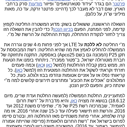
רטנר
הם בגדר "עידוד סטארטאפים" ופיזור
מודעות
סרק ברחבי
ארץ, שום דבר לא מעבר לכך (דהיינו: פרטנר זרקה, עד כה, מאות
יליוני ש"ח, על כלום).
שאלה הראשונה, ששואלים בשוק: מדוע המשטרה החליטה לקפוץ
דימה, לפני המחנה, הפעם
בכיוון הנכון
? כדי להבין את השאלה הזו
ריך לחזור לנקודת ההתחלה, נקודת ההחלטה על הרשת של מ"י.
"י החליטה
לא ללכת
על LTE אך לפני פחות מ-4 שנים וגררה את
ממשלה להחליט לאמץ את מה שהיא החליטה: רשת המבוססת על
תקן P25 (המכונה גם בשם Apco25) באספקה, התקנה ותחזוקה של
ברת מוטורולה ישראל, ב"פטור ממכרז". ניתחתי בזמנו את הטעות
זו, ממש בזמן קבלת ההחלטות (למשל
כאן
ו
כאן
) וכמה פעמים
זרתי וקראתי לשקול את ההחלטה המוטעית הזו (למשל
כאן
). כל
ריאותי נפלו אז על אזניים אטומות ונהדפו בבוז ולגלוג. כעת, כל
מלגלגים "אוכלים את הכובע" ומתרצים תירוצים קלושים למה מ"י
ינתה כיוון, והפעם לכיוון הנכון.
מתעניינים, החלטת הממשלה (למעשה החלטת ועדת שרים, מיום
18.6.1) בנושא זה מצויה
כאן
, והיא מדברת על "רשת חרום
לאומית", שבמרכזה רשת P25 של מ"י, שתיפרס משנת 2012 ועד
2016, והרשת הזו תישאר פעילה עוד כ-15 שנה אחרי 2016. אז מה
רה שלפתע, אחרי פחות משנתיים מאז ההחלטה הזו, ובטרם סיימו
פרוס בישראל את "רשת החרום הלאומית (פריסה שהייתה אמורה
להימשך, כאמור, עד 2016), המשטרה משנה כיוון לגמרי ומאמצת