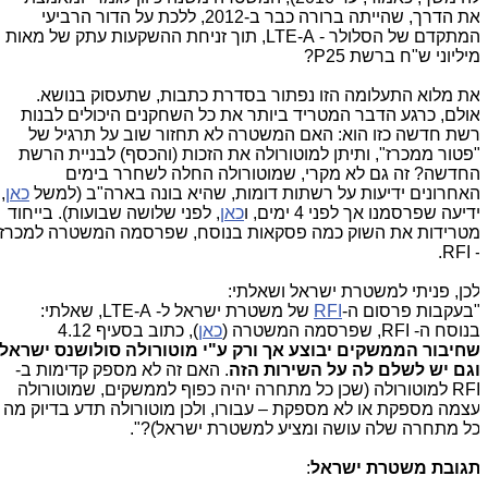
את הדרך, שהייתה ברורה כבר ב-2012, ללכת על הדור הרביעי
המתקדם של הסלולר - LTE-A, תוך זניחת ההשקעות עתק של מאות
יליוני ש"ח ברשת P25?
ת מלוא התעלומה הזו נפתור בסדרת כתבות, שתעסוק בנושא.
ולם, כרגע הדבר המטריד ביותר את כל השחקנים היכולים לבנות
שת חדשה כזו הוא: האם המשטרה לא תחזור שוב על תרגיל של
פטור ממכרז", ותיתן למוטורולה את הזכות (והכסף) לבניית הרשת
חדשה? זה גם לא מקרי, שמוטורולה החלה לשחרר בימים
אחרונים ידיעות על רשתות דומות, שהיא בונה בארה"ב (למשל
כאן
,
דיעה שפרסמנו אך לפני 4 ימים, ו
כאן
, לפני שלושה שבועות). בייחוד
טרידות את השוק כמה פסקאות בנוסח, שפרסמה המשטרה למכרז
- RFI
כן, פניתי למשטרת ישראל ושאלתי:
בעקבות פרסום ה-
RFI
של משטרת ישראל ל-
LTE-A
, שאלתי:
נוסח ה-
RFI
, שפרסמה המשטרה (
כאן
), כתוב בסעיף 4.12
חיבור הממשקים
יבוצע אך ורק ע"י מוטורולה סולושנס ישראל
גם יש לשלם לה על השירות הזה
. האם זה לא מספק קדימות ב-
RF
למוטורולה (שכן כל מתחרה יהיה כפוף לממשקים, שמוטורולה
צמה מספקת או לא מספקת – עבורו, ולכן מוטורולה תדע בדיוק מה
ל מתחרה שלה עושה ומציע למשטרת ישראל)?".
גובת משטרת ישראל
: