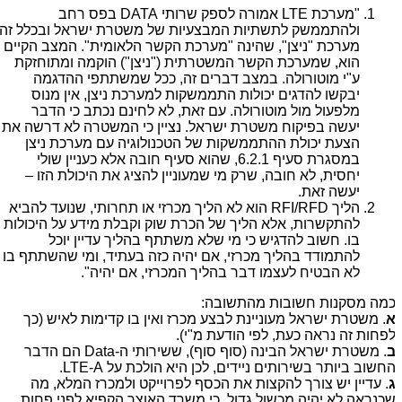
"מערכת
LTE
אמורה לספק שרותי
DATA
בפס רחב
ולהתממשק לתשתיות המבצעיות של משטרת ישראל ובכלל זה
מערכת "ניצן", שהינה "מערכת הקשר הלאומית". המצב הקיים
הוא, שמערכת הקשר המשטרתית ("ניצן") הוקמה ומתוחזקת
ע"י מוטורולה. במצב דברים זה, ככל שמשתתפי ההדגמה
יבקשו להדגים יכולות התממשקות למערכת ניצן, אין מנוס
מלפעול מול מוטורולה. עם זאת, לא לחינם נכתב כי הדבר
יעשה בפיקוח משטרת ישראל. נציין כי המשטרה לא דרשה את
הצעת יכולת ההתממשקות של הטכנולוגיה עם מערכת ניצן
במסגרת סעיף 6.2.1, שהוא סעיף חובה אלא כעניין שולי
יחסית, לא חובה, שרק מי שמעוניין להציג את היכולת הזו –
יעשה זאת.
הליך
RFI/RFD
הוא לא הליך מכרזי או תחרותי, שנועד להביא
להתקשרות, אלא הליך של הכרת שוק וקבלת מידע על היכולות
בו. חשוב להדגיש כי מי שלא משתתף בהליך עדיין יוכל
להתמודד בהליך מכרזי, אם יהיה כזה בעתיד, ומי שהשתתף בו
לא הבטיח לעצמו דבר בהליך המכרזי, אם יהיה".
מה מסקנות חשובות מהתשובה:
. משטרת ישראל מעוניינת לבצע מכרז ואין בו קדימות לאיש (כך
פחות זה נראה כעת, לפי הודעת מ"י).
. משטרת ישראל הבינה (סוף סוף), ששירותי ה-Data הם הדבר
חשוב ביותר בשירותים ניידים, לכן היא הולכת על LTE-A.
. עדיין יש צורך להקצות את הכסף לפרוייקט ולמכרז המלא, מה
כנראה לא יהיה מכשול גדול, כי משרד האוצר הקפיא לפני פחות