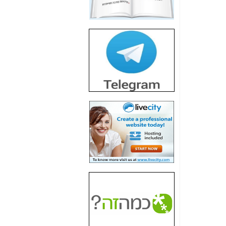
חשיפת חשד לשחיתות
הדומה לזו של "תיק
4000" אך בתחום
הסלולר -
כאן
חשיפת מה שלא
רוצים שתדעו בעניין
פריסת אנלימיטד
(בניחוח בלתי נסבל) -
כאן
חשיפה: איוב קרא
אישר לקבוצת סלקום
בדיוק מה שביבי אישר
ל-Yes ולבזק -
כאן
האם השר איוב קרא
היה צריך בכלל לחתום
על האישור, שנתן
לקבוצת סלקום? -
כאן
האם ביבי וקרא קבלו
בכלל תמורה עבור
ההטבות הרגולטוריות
שנתנו לסלקום? -
כאן