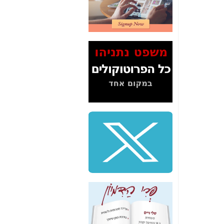
2" על תעלולי השר
משה כחלון -
כאן
המשך חשיפת הבלוף
ששמו "מהפיכת
הסלולר" ואיך מסרסים
את הנתונים לציבור -
כאן
סיכום ביקור בסיליקון
ואלי - למה 3 הגדולות
משקיעות ומפתחות
באותם תחומים -
כאן
שלמה פילבר (עד
לאחרונה מנכ"ל משרד
התקשורת) - עד
מדינה? הצחקתם
אותי! -
כאן
"יש אפליה בחקירה"?
חשיפה: למה השר
משה כחלון לא נחקר
עד היום? -
כאן