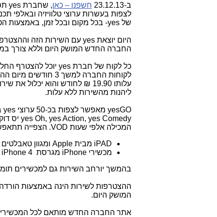
ב-23.12.13
חשפנו – כאן
, שחברת
yes
תפ
לצפות בעשרות ערוצי טלוויזיה ובאלפי תכנ
של
yes
- בכל מקום ובכל זמן, באמצעות ה
היום יוצאת
yes
עם השירות הזה וההצטרפו
החברה החדש המושק היום וללא צורך במוק
כל לקוח של חברת
yes
יוכל להצטרף החל מ
לקוחות החברה למשך 3 חו
עלותו 19.90 ₪ לחודש והוא יכלול את שירות המולטירום, הסטרימר וה-
ליהנות מהשירות ללא עלות.
yesGO
מאפשר לצפות בכ-50 ערוצי
yes
בהם 5
yes Oh, yes Action, yes Comedy
יס דוקו
המכילה אלפי שעות
VOD
. הצפייה תתאפש
iPAD
מבית
Apple
ומגוון טאבלטים 
מכשירי
iPhone
מגרסת
iPhone 4
ו
בהמשך יורחב השירות גם למכשירים תומכ
ההצטרפות לשירות הינה באמצעות הורדה
המושק היום.
אתר החברה החדש מותאם לכל המכשירי