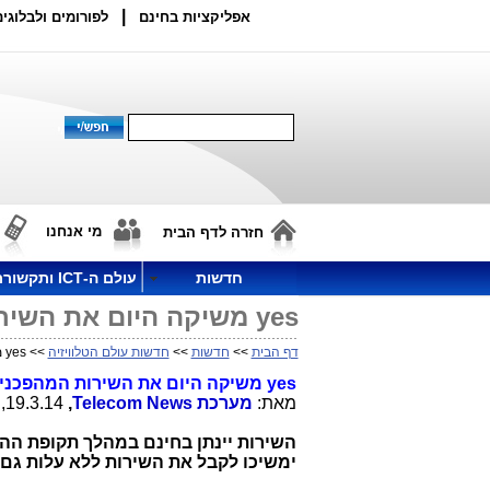
|
אפליקציות בחינם
לפורומים ולבלוגים
מי אנחנו
חזרה לדף הבית
חדשות
עולם ה-ICT ותקשורת
yes משיקה היום את השירות המהפכני yesGO לכלל לקוחותיה
דף הבית
>>
חדשות
>>
חדשות עולם הטלוויזיה
>> yes משיקה היום את השירות המהפכני yesGO לכלל לקוחותיה
yes
משיקה היום את השירות המהפכני
מאת:
מערכת
Telecom News
,
19.3.14, 11:35
השירות יינתן בחינם במהלך תקופת הה
ימשיכו לקבל את השירות ללא עלות גם