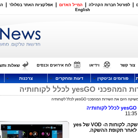
|
|
|
|
לפורטל חברות הקהילה
המייל האדום
אפלקציות האתר בסלולר
הר
English
צור קשר
וידיאו
לוח אירועים וכנסים
שאלות ותשו
פורומים וביטקוין
דעות ומחקרים
צרכנות
yesGO
לכלל לקוחותיה
שקה. לקוחות ה-
VOD
של
yes
 לאחר תקופת ההשקה.