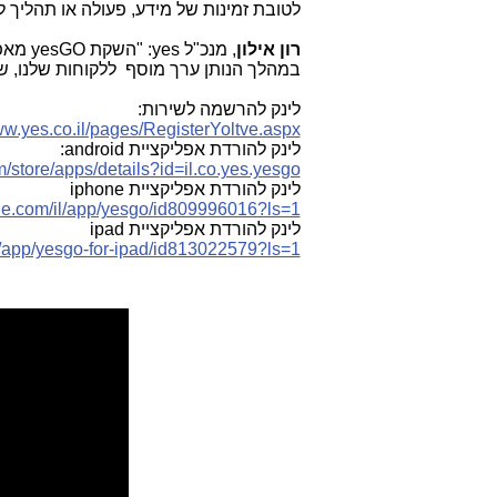
לטובת זמינות של מידע, פעולה או תהליך לכ
רון אילון
, מנכ"ל
yes
: "השקת
yesGO
מאפש
במהלך הנותן ערך מוסף ללקוחות שלנו, שיו
לינק להרשמה לשירות:
ww.yes.co.il/pages/RegisterYoltve.aspx
לינק להורדת אפליקציית
android
:
m/store/apps/details?id=il.co.yes.yesgo
לינק להורדת אפליקציית
iphone
pple.com/il/app/yesgo/id809996016?ls=1
לינק להורדת אפליקציית
ipad
il/app/yesgo-for-ipad/id813022579?ls=1