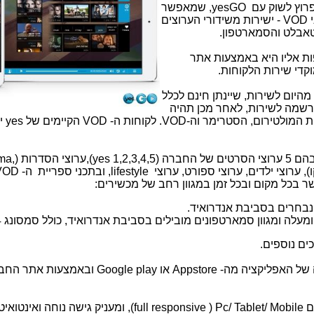
רוץ לשוק עם
yesGO
, שמאפשר
י
VOD
- ישירות משידורי הערוצים
טאבלט והסמארטפון.
ת אליו היא באמצעות אתר
די שירות הלקוחות.
היום לשירות, שיינתן חינם לכלל
דשים מיום ההרשמה לשירות, לאחר מכן תהיה
VOD
. לקוחות ה-
VOD
הקיימים של
yes
י
 ערוצי הסרטים של החברה (
yes 1,2,3,4,5
),ערוצי הסדרות (
ma,
), ערוצי ילדים, ערוצי ספורט, ערוצי
lifestyle
, ובתכני ספריית ה-
VOD
ר בכל מקום ובכל זמן במגוון רחב של מכשירים:
נבחרים בסביבת אנדרואיד.
מעלה ומגוון סמארטפונים מובילים בסביבת אנדרואיד, כולל סמסונג
4
ים נוספים.
 של האפליקציה מה-
Appstore
או
Google play
ובאמצעות אתר החב
ם
Pc/ Tablet/ Mobile
(
(full responsive
, ומעניק גישה נוחה ואינטואיט