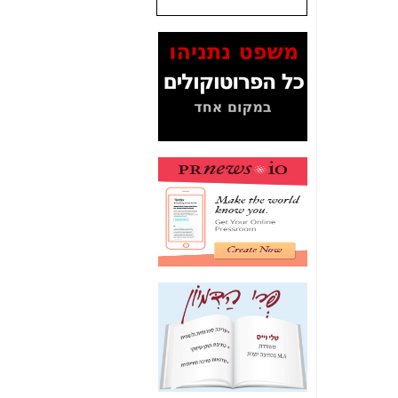
המסמכים בנושא בזק-
Yes (תיק 4000)
מוכיחים "תפירת תיק"
לאיש הלא נכון! -
כאן
עובדות ומסמכים
המוסתרים מהציבור:
האם ביבי כשר
תקשורת עזר לקב'
בזק? -
כאן
מה מקור ה-Fake
News שהביא לתפירת
תיק לביבי והעלמת
החשודים הנכונים -
כאן
אחת הרגליים של "תיק
4000 התפור"
התמוטטה היום
בניצחון (כפול) של בזק
-
כאן
איך כתבות מפנקות