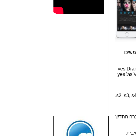
משיכו
yes Dra
של
yes
.
s2, s3, s
רה החדש
שבוע טוב לכל
הגולשים באשר
יבית
הם!!!