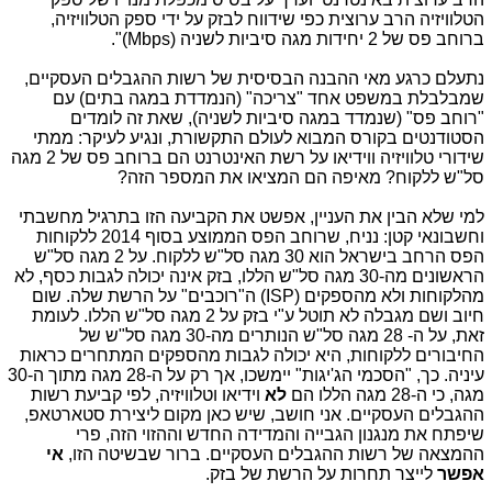
הטלוויזיה הרב ערוצית כפי שידווח לבזק על ידי ספק הטלוויזיה,
ברוחב פס של 2 יחידות מגה סיביות לשניה (Mbps)".
נתעלם כרגע מאי ההבנה הבסיסית של רשות ההגבלים העסקיים,
שמבלבלת במשפט אחד "צריכה" (הנמדדת במגה בתים) עם
"רוחב פס" (שנמדד במגה סיביות לשניה), שאת זה לומדים
הסטודנטים בקורס המבוא לעולם התקשורת, ונגיע לעיקר: ממתי
שידורי טלוויזיה ווידיאו על רשת האינטרנט הם ברוחב פס של 2 מגה
סל"ש ללקוח? מאיפה הם המציאו את המספר הזה?
למי שלא הבין את העניין, אפשט את הקביעה הזו בתרגיל מחשבתי
וחשבונאי קטן: נניח, שרוחב הפס הממוצע בסוף 2014 ללקוחות
הפס הרחב בישראל הוא 30 מגה סל"ש ללקוח. על 2 מגה סל"ש
הראשונים מה-30 מגה סל"ש הללו, בזק אינה יכולה לגבות כסף, לא
מהלקוחות ולא מהספקים (ISP) ה"רוכבים" על הרשת שלה. שום
חיוב ושם מגבלה לא תוטל ע"י בזק על 2 מגה סל"ש הללו. לעומת
זאת, על ה- 28 מגה סל"ש הנותרים מה-30 מגה סל"ש של
החיבורים ללקוחות, היא יכולה לגבות מהספקים המתחרים כראות
עיניה. כך, "הסכמי הג'יגות" יימשכו, אך רק על ה-28 מגה מתוך ה-30
מגה, כי ה-28 מגה הללו הם
לא
וידיאו וטלוויזיה, לפי קביעת רשות
ההגבלים העסקיים. אני חושב, שיש כאן מקום ליצירת סטארטאפ,
שיפתח את מנגנון הגבייה והמדידה החדש וההזוי הזה, פרי
ההמצאה של רשות ההגבלים העסקיים. ברור שבשיטה הזו,
אי
אפשר
לייצר תחרות על הרשת של בזק.