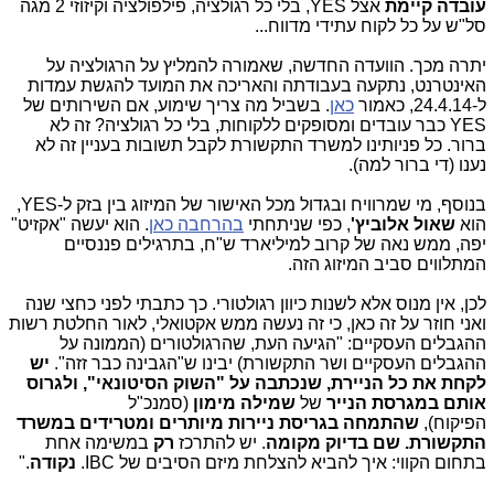
עובדה קיימת
אצל YES, בלי כל רגולציה, פילפולציה וקיזוזי 2 מגה
סל"ש על כל לקוח עתידי מדווח...
יתרה מכך. הוועדה החדשה, שאמורה להמליץ על הרגולציה על
האינטרנט, נתקעה בעבודתה והאריכה את המועד להגשת עמדות
ל-24.4.14, כאמור
כאן
. בשביל מה צריך שימוע, אם השירותים של
YES כבר עובדים ומסופקים ללקוחות, בלי כל רגולציה? זה לא
ברור. כל פניותינו למשרד התקשורת לקבל תשובות בעניין זה לא
נענו (די ברור למה).
בנוסף, מי שמרוויח ובגדול מכל האישור של המיזוג בין בזק ל-YES,
הוא
שאול אלוביץ'
, כפי שניתחתי
בהרחבה כאן
. הוא יעשה "אקזיט"
יפה, ממש נאה של קרוב למיליארד ש"ח, בתרגילים פננסיים
המתלווים סביב המיזוג הזה.
לכן, אין מנוס אלא לשנות כיוון רגולטורי. כך כתבתי לפני כחצי שנה
ואני חוזר על זה כאן, כי זה נעשה ממש אקטואלי, לאור החלטת רשות
ההגבלים העסקיים: "
הגיעה העת, שהרגולטורים (הממונה על
ההגבלים העסקיים ושר התקשורת) יבינו ש"הגבינה כבר זזה".
יש
לקחת את כל הניירת, שנכתבה על "השוק הסיטונאי", ולגרוס
אותם במגרסת הנייר
של
שמילה מימון
(סמנכ"ל
הפיקוח),
שהתמחה בגריסת ניירות מיותרים ומטרידים במשרד
התקשורת. שם בדיוק מקומה
. יש להתרכז
רק
במשימה אחת
בתחום הקווי: איך להביא להצלחת מיזם הסיבים של IBC.
נקודה
."