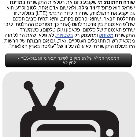
שורה תחתונה
: מי שקובע כיום את רגולציית התקשורת במדינת
ישראל הוא פרופ'
דיויד גילה
, ולא שום אדם אחר. לטוב ולרע. הוא
גם יקבע את הרגולציה, שתהיה לדור הרביעי (LTE) בסלולר. זו
ההחלטה הבאה, שהוא יפרסם בקרוב, והיא תהיה סביב הסכם
שת"פ האנטנות בין פרטנר להוט (אחר כך תפורסם ההחלטתו לגבי
שת"פ האנטנות של סלקום, פלאפון וגולן טלקום). כשמשרד
התקשורת
משותק
ומתעסק רק
בשטויות
, לא פלא, שאת החלל הזה
ממלאת רשות ההגבלים העסקיים. זאת, גם אם הבנתה של הרשות
הזו בעולם התקשורת, לא עולה על זו של "עליסה בארץ הפלאות".
המסמך המלא של הנימוקים לשינוי תנאי מיזוג בזק-YES -
לחץ כאן