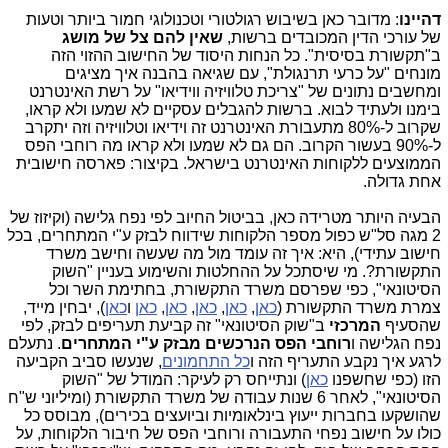
דהיינו
: מדובר כאן בשיבוש רגולטורי וטכנולוגי חמור ביותר וטעות
של עורכי הדין המכובדים ברשות,
שאין להם צל של מושג
ב"תקשורת בסיסית". כל הנחות היסוד של החישוב ההזוי הזה
מונחים "על כרעי תרנגולת", עם שגיאה בהבנה איך מציגים
ומחשבים נתונים של "צריכת טלוויזיה ווידיאו" על רשת האינטרנט
בימנו ולעתיד לבוא. ברשות להגבלים עסקיים לא שמעו ולא קראו,
שקרוב ל-80% מתעבורת האינטרנט זה וידיאו וטלוויזיה וזה יתקרב
ל-90% בעשור הקרוב. הם גם לא שמעו ולא קראו מה רוחבי הפס
הממוצעים ללקוחות האינטרנט בישראל. בקיצור: פארסה חישובית
אחת גדולה.
הבעיה היותר מטרידה כאן, בביטול החיוב לפי נפח גלישה (וקיזוז של
2 מגה סל"ש כפול מספר הלקוחות שידווח לבזק ע"י המתחרים, בכל
חישוב עתידי), היא: איך זה עומד מול מה שעשה וחישב משרד
התקשורת?. מי שיסתכל על ההחלטות והשימוע בעניין "השוק
הסיטונאי", כפי שפרסם משרד התקשורת, בחתימת השר וכל
צמרת משרד התקשורת (
כאן
,
כאן
,
כאן
,
כאן
,
כאן
ו
כאן
), יבחין מייד,
שהסעיף
המרכזי
ב"שוק הסיטונאי" זה קביעת תעריפים לבזק, לפי
נפח הגלישה ו
רוחבי הפס הנרכשים מבזק
ע"י המתחרים
. נתעלם
לרגע איך נקבע התעריף הזה ו
כל התחמונים
, שנעשו סביב הקביעה
הזו (כפי שחשפנו
כאן
) ונתייחס רק לעיקר: המודל של "השוק
הסיטונאי", לאחר 6 שנות עבודה של משרד התקשורת (ומיליוני ש"ח
שהושקעו בחברות ייעוץ בינלאומיות וביועצים בכירים), מבוסס כל
כולו על חישוב נפחי התעבורה ורוחבי הפס של חיבור הלקוחות, על