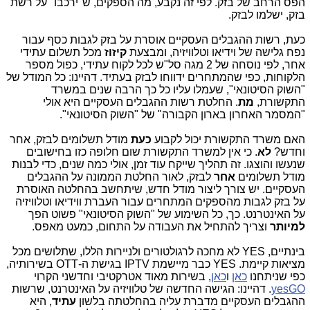
הפס הרחב של בזק. לפי זה נקבע, מה הספקים, ש"ירכבו" על רשת
בזק, ישלמו לבזק.
כעת, רשות ההגבלים העסקיים אוסרת על בזק לגבות כסף עבור
נפח גלישה של וידיאו וטלוויזיה, ומבצעת
קיזוז
מכל תשלום עתידי
אחר, לפי נוסחה של 2 מגה סל"ש לכל לקוח עתידי, כפול מספר
הלקוחות, כפי שהמתחרים ידווחו לבזק בעתיד. דהיינו: כל המודל של
"השוק הסיטונאי", שעמלו עליו כל כך הרבה שנים במשרד
התקשורת,
מת
. החלטת רשות ההגבלים העסקיים היא אולי
"המסמר האחרון בארון הקבורה" של "השוק הסיטונאי".
האם משרד התקשורת יכול לקבוע
כעת
מודל תשלומים לבזק, אחר
וחדש?
לא
. כי אין למשרד התקשורת שום חלופה כזו בחישובים
שנעשו והוצגו. זה תהליך שייקח עוד זמן, אולי כמה שנים, כדי לבנות
מודל תשלומים
אחר
לבזק, לאור החלטת הממונה על ההגבלים
העסקיים. יש צורך ליצור מודל חדש, שיתחשב בהחלטה האוסרת
על בזק לגבות מהספקים המתחרים עבור העברת ווידיאו וטלוויזיה
על האינטרנט. כך, כל השימוע של "השוק הסיטונאי" פשוט הפך
למיותר
וצריך להתחיל את העבודה על התחום, כמעט מאפס.
בינתיים, YES לא מחכה לרגולטורים ולניירות הללו, שתלושים מכל
מציאות קיימת. YES כבר מיישמת IPTV בגישת ה-OTT בשירותיה,
כפי שניתחנו
כאן
ו
כאן
, בשירות מאוד אטרקטיבי וחדשני הקרוי
yesGO
. דהיינו: הגישה החדשה של טלוויזיה על האינטרנט, שרשות
ההגבלים העסקיים מדברת עליה בהחלטתה בלשון
עתיד
, היא