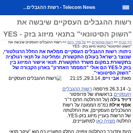
Telecom News - רשות ההגבלים...
רשות ההגבלים העסקיים שיבשה את
"השוק הסיטונאי" בתנאי מיזוג בזק - YES
דף הבית
>>
דעות ומחקרים
>>
על סדר היום
>> רשות ההגבלים העסקיים שיבשה את
"השוק הסיטונאי" בתנאי מיזוג בזק - YES
ניתוח: רשות ההגבלים העסקיים ממלאת את החלל הרגולטורי,
שנוצר בישראל בעולם התקשורת, ומחליטה על תנאי רגולציה
בתקשורת במקום משרד התקשורת. תנאי אישור המיזוג בין
בזק ל-YES הם אולי "המסמר האחרון" בארון הקבורה של
"השוק הסיטונאי".
מאת:
אבי וייס
, 29.3.14, 21:15
ב- 26.3.14 פרסמה
רשות ההגבלים
העסקיים
בראשותו של
פרופסור
דיויד גילה
(על ההחלטה חתם ד"ר
אסף אילת
כמ"מ הממונה על רשות
ההגלבלים העסקיים), את החלטתה
של הרשות בעניין מיזוג בזק-YES.
החלטה
מצויה כאן
למתעניינים.
היות ומדובר בהחלטה צפויה, החלק המעניין בה הוא "עיקר תנאי