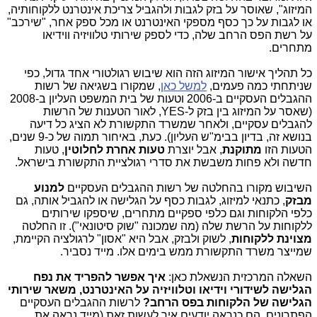
המיזוג", שאוסר על בזק לגבות ולהגביל צריכת אינטרנט ללקוחותיה,
או לגבות על כך כסף מספקי האינטרנט או מכל ספק אחר, "שירכב"
על רשת הפס הרחב שלה, כדי לספק שירותי טלוויזיה ווידיאו
מתחרים.
כל תהליך אישור המיזוג הזה הוא שיבוש רגולטורי אחד גדול, כפי
שניתחתי כמה פעמים,
למשל כאן
, שמקורו בשגיאה של רשות
ההגבלים העסקיים ב-2006 וטעות של בית המשפט העליון ב-2008
(שאסר על המיזוג בין בזק ל-YES, לאור הטענות של הרשות
להגבלים עסקיים, ולאחר שמשרד התקשורת לא הציג כל דיעה
בנושא זה, בדיון בבימ"ש העליון). כעת, באיחור תמוה של כ-9 שנים,
הטעות הזו
מתוקנת
, אבל יוצרת
טעות אחרת לחלוטין
, טעות
חדשה ולא פחות משבשת את סדרי רגולציית התקשורת בישראל.
השיבוש מקורו בהחלטה של רשות ההגבלים העסקיים
למנוע
מבזק
, כתנאי למיזוג, לגבות כסף על הגלישה או להגביל אותה, גם
כלפי הלקוחות וגם כלפי ספקיים מתחרים, שיספקו שירותים
ללקוחות על הרשת שלה (מה שמכונה "שוק סיטונאי"). זו החלטה
מצוינת ללקוחות
, לשוק ולבזק, אבל היא "אסון" לרגולציה הקיימת,
שמייצר משרד התקשורת ממש בימים אלו. מייד נסביר.
השאלה המרכזית הנשאלת כאן:
איך אפשר להפריד את נפח
הגלישה לשידורי וידיאו וטלוויזיה על האינטרנט, משאר שירותי
הגלישה של הלקוחות בפס הרחב?
לרשות ההגבלים העסקיים
הפתרונים. הם כנראה יודעים איך לעשות זאת (מייד נראה את