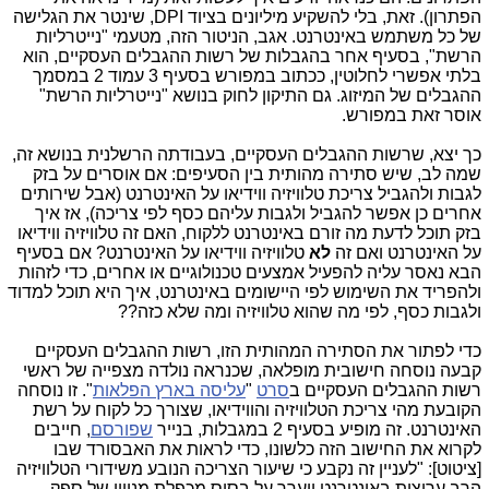
הפתרון). זאת, בלי להשקיע מיליונים בציוד DPI, שינטר את הגלישה
של כל משתמש באינטרנט. אגב, הניטור הזה, מטעמי "נייטרליות
הרשת", בסעיף אחר בהגבלות של רשות ההגבלים העסקיים, הוא
בלתי אפשרי לחלוטין, ככתוב במפורש בסעיף 3 עמוד 2 במסמך
ההגבלים של המיזוג. גם התיקון לחוק בנושא "נייטרליות הרשת"
אוסר זאת במפורש.
כך יצא, שרשות ההגבלים העסקיים, בעבודתה הרשלנית בנושא זה,
שמה לב, שיש סתירה מהותית בין הסעיפים: אם אוסרים על בזק
לגבות ולהגביל צריכת טלוויזיה ווידיאו על האינטרנט (אבל שירותים
אחרים כן אפשר להגביל ולגבות עליהם כסף לפי צריכה), אז איך
בזק תוכל לדעת מה זורם באינטרנט ללקוח, האם זה טלוויזיה ווידיאו
על האינטרנט ואם זה
לא
טלוויזיה ווידיאו על האינטרנט? אם בסעיף
הבא נאסר עליה להפעיל אמצעים טכנולוגיים או אחרים, כדי לזהות
ולהפריד את השימוש לפי היישומים באינטרנט, איך היא תוכל למדוד
ולגבות כסף, לפי מה שהוא טלוויזיה ומה שלא כזה??
כדי לפתור את הסתירה המהותית הזו, רשות ההגבלים העסקיים
קבעה נוסחה חישובית מופלאה, שכנראה נולדה מצפייה של ראשי
רשות ההגבלים העסקיים ב
סרט
"
עליסה בארץ הפלאות
". זו נוסחה
הקובעת מהי צריכת הטלוויזיה והווידיאו, שצורך כל לקוח על רשת
האינטרנט. זה מופיע בסעיף 2 במגבלות, בנייר
שפורסם
, חייבים
לקרוא את החישוב הזה כלשונו, כדי לראות את האבסורד שבו
[ציטוט]: "לעניין זה נקבע כי שיעור הצריכה הנובע משידורי הטלוויזיה
הרב ערוצית באינטרנט יוערך על בסיס מכפלת מנוייו של ספק