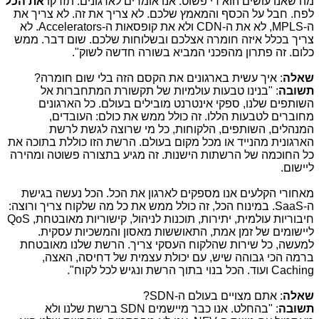
מה שאנו עושים הוא די פשוט. אנו אומרים לארגונים: תזרקו
את הכל
לפח. חבל על הכסף והמאמץ שלכם. לא צריך את זה. לא צריך את
ה-
,MPLS
לא את ה-
CDN
ולא את קופסאות ה-
Accelerators
. לא
צריך בכלל איזה חומרה אצלכם ובשלוחות שלכם. שום דבר. ממש
כלום. זה פתרון מהפכני המביא בשורה חדשה לשוק".
שאלה
: איך עשית בארגונים את הקסם הזה בלי שום חומרה?
תשובה
: "בנינו טבעות עולמיות של תקשורת המתחברות אל
השותפים שלנו, ספקי אינטרנט מובילים בעולם. כל הארגונים
מחוברים לטבעות הללו. זה כולל ממש את כולם: העובדים,
המנהלים, השותפים, הלקוחות, כל מי שרוצה לגשת לרשת
הארגונית מהנייד או מכל מקום בעולם. הרשת הזו כוללת בתוכה את
כל החוכמה של הרשתות הישנות. זה מגיע בתצורה פשוטה ומהירה
ליישום.
מאחורי הקלעים אנו מספקים לארגון את הכל. הכל נעשה בגישת
ה-
SaaS
. במינוח הכל, זה כולל ממש את כל מה שלקוח צריך ורוצה:
חיבוריות עולמית, יתירות, תוכנות לניהול, קישוריות מאובטחת,
QoS
ליישומים של זמן אמת, התאוששות מאסון והמשכיות עסקית.
למעשה, כל שירות שהלקוח העסקי צריך. הרשת שלנו מאובטחת
ברמה הכי גבוהה שיש, עם יכולת עצמית של דחיסה, האצה,
Caching
ועוד. הכל בנוי בתוך הרשת ונגיש לכל לקוח".
שאלה
: אתם מצויים בעולם ה-
SDN
?
תשובה
: "בהחלט. אנו כבר מיישמים
SDN
ברשת שלנו ולא