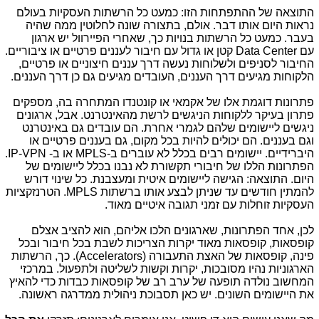
התוצאה של ההתפתחות הזו: כמעט כל הרשתות העסקיות בעולם
נראות היום אותו דבר. אולם, בתצורה שונה לחלוטין ממה שהיה
בעבר. כמעט כל הרשתות בנויות כך, שאחרי הפיירוול יש ארגון
עם
Data Center
קטן או גדול עם חיבור לעננים פרטיים או ציבוריים.
החיבור לסניפים ולשלוחות נעשה דרך עננים חיצוניים או פרטיים,
הלקוחות מגיעים דרך העננים, העובדים מגיעים גם כן דרך העננים.
פתרונות דוגמת אלו של אקמאי או קונטנדו המתחרה בה, מספקים
פתרון בעיקר ללקוחות הניגשים לרשת מהאינטרנט. אבל, ארגונים
ניגשים ליישומים שלהם לגמרי אחרת. הם עובדים גם באינטרנט
וגם בעננים. הם יכולים להיות בכל מקום, גם בעננים פרטיים או
היברידיים. יישומים רבים בכלל לא עוברים ב-
MPLS
או ב-
IP-VPN
.
הפתרונות הללו של חיבורי תקשורת לא נבנו בכלל ליישומים של
היום. התוצאה: הגישה ליישומים איטית ומעצבנת. כל שינוי דורש
להמתין חודשים עד שניתן לבצע אותו ברשתות
MPLS
. הטרנזקציות
העסקיות זוחלות עם זמני תגובה איטיים מאוד.
לכן, אחד הפתרונות, שארגונים הלכו אליהם, הוא להציב אצלם
קופסאות, קופסאות מאוד יקרות הצריכות לשבת בכל חיבור ובכל
פינה, קופסאות של האצת התעבורה (
Accelerators
). כך, הרשתות
הארגוניות נהיו מסובכות, יקרות וקשות לשליטה ולתפעול. במרכזי
המחשוב נולדה תופעה של ערב רב של קופסאות כבדות כדי להאיץ
את היישומים השונים. יש כאן תסבוכת ניהולית ממדרגה ראשונה.