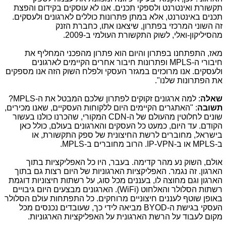
תקשורת ואינטרנט ולספקי תכנים. אנו לא עוסקים בקידום והפצת
תכנים באינטרנט, אלא במתן פתרונות כוללים לארגונים ולעסקים.
זה השוני המרכזי בפתרון, שיצאנו אתו, כחברת הזנק
מהסיליקון-ואלי, לשוק התקשורת העולמי ב-2009.
מאז, התפתחנו בפתרון והיום הוא פתרון מהפכני המחליף את
חיבורי ה-
MPLS
ופתרונות חיבור אחרים הקיימים לארגונים
ולעסקים. אנו מרוכזים במגזר העסקי ולפלח השוק הזה אנו מספקים
את הפתרונות שלנו".
שאלה
: למה ארגונים זקוקים לפתרון שלכם המבטל את ה-
MPLS
?
תשובה
: "האתגרים הקיימים היום ללקוחות העסקיים, שאנו מכירים,
שונים לחלוטין מהעולם של ה-
CDN
המקורי, שהכרנו כולנו בעשור
הקודם. עד היום, כמעט כל העסקים והארגונים בעולם, כולל כאן
בישראל, מחוברים לרשת החיצונית של ספק התקשורת, או
ב-
MPLS
או ב-
IP-VPN
. הרוב מחוברים ב-
MPLS
.
אולם, השוק נע מהר קדימה. בעבר, היו כל האפליקציות בתוך
הארגון. זה נגמר. האפליקציות הארגוניות של היום רצות גם בתוך
הארגון וגם מחוצה לו, בעננים מכל סוג, על רשתות חיצוניות דוגמת
רשתות הסלולר והאלחוט (
WiFi
). הארגונים מבצעים היום גיבויים
באופן שוטף לעננים חיצוניים מרוחקים. כל התפתחות עולם הסלולר
העסקי בגישת ה-
BYOD
מביאה לידי כך, שעובדים נכנסים מכל
מקום לעבוד על הרשת הארגונית על האפליקציות הארגוניות.