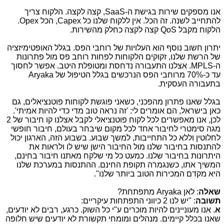
אנו מספקים שירות בגישת ה-
SaaS
, קצה לקצה. הלקוח צריך
להתחייב לשנה. זה הכל. אין ללקוח שלנו כל
Capex
, הכל
Opex
.
הלקוח מקבל
QoS
קצה לקצה כחלק מהשירות.
יתרון חשוב נוסף הוא העלויות של רוחבי הפס. בגלל האופטימיזציה
של הרשת שלנו, זקוקים הלקוחות לפחות רוחב פס מול פתרונות
ה-
MPLS
. אצלנו התעבורה נדחסת ומטופלת היטב. אפשר לחסוך
עד כ-70% מרוחבי הפס הנרכשים בגלל הטיפול של
Aryaka
בתעבורה העסקית.
בגלל שאנו פתרון מהפכני, כשאני פוגשת לקוחות פוטנציאלים, גם
כאן בישראל, הם אומרים לי: 'זה נראה טוב מדי כדי להיות אמיתי'.
לכן, אנו מאפשרים לכל לקוח פוטנציאלי לקבל אצלנו קו חיבור של 2
מגה סימטרי לחיבור אחד לכל מקום שיבחר בעולם, חיבור חופשי
לחלוטין וללא כל התחייבות, למשך שבוע. בשבוע הזה, הארגון יכול
להתנסות בחיבור שלנו מול החיבור הישן שיש לו ולראות את
היתרונות בחיבור שלנו. כמעט כל מי שלקח מאתנו חיבור בחינם,
המשיך אתו, כשנגמרה תקופת החינם. ההתנסות במערכת שלנו
היא מקדם המכירות הטוב ביותר שלנו".
שאלה
: לאן
Aryaka
מתפתחת?
תשובה
: "יש לנו 2 כיווני התפתחות עיקריים:
א
. אנו מעוניינים להיות מוכרים ע"י כל השוק. כרגע, רבים לא יודעים,
שאנו בכלל קיימים. מנהלים ומומחי תקשורת לא יודעים שיש חלופה