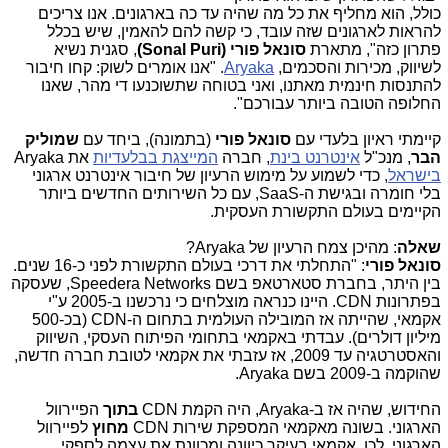
כולל, הוא מחליף את כל מה שהיה עד כה בארגונים. אנו צריכים
להראות לארגונים שזה עובד, כי קשה להם להאמין, שיש בכלל
פתרון כזה", מתארת
סונאל פורי (
Sonal Puri
)
, סגנית נשיא
לשיווק, מכירות והסכמים,
Aryaka
. "אנו אומרים לשוק: קחו חיבור
להתנסות חינמית מאתנו, ואני בטוחה שתשוכנעו די מהר, שאנו
החלופה הטובה ביותר עבורכם".
קיימתי ראיון בלעדי עם
סונאל פורי
(בתמונה), ביחד עם
שמוליק
הבר
, מנכ"ל
אינטרנט בינת
, חברה
המייצגת בבלעדיות
את
Aryaka
בישראל
, כדי לשמוע על מימוש הרעיון של חיבור אינטרנט ארגוני
בלי חומרה ובגישת ה-
SaaS
, עם כל השירותים החדשים ביותר
הקיימים בעולם התקשורת העסקית.
שאלה
: מהיכן צמח הרעיון של
Aryaka
?
סונאל פורי
: "התחלתי את דרכי בעולם התקשורת לפני כ-16 שנים.
בין היתר, בחברת סטארטאפ בשם
Speedera Networks
, שעסקה
בפתרונות
CDN
. היינו כנראה מוצלחים כי נרכשנו ב-2005 ע"י
אקמאי, שהייתה אז המובילה העולמית בתחום ה-
CDN
(בכ-500
מיליון דולרים). עבדתי באקמאי בתחומי הפיתוח העסקי, השיווק
והאסטרטגיה עד 2009, אז עזבתי את אקמאי לטובת חברה חדשה,
שהוקמה ב-2009 בשם
Aryaka
.
החידוש, שהיה אז ב-
,Aryaka
היה הקמת
CDN
בתוך
הפיירוול
הארגוני. בשונה מאקמאי המספקת שירות
CDN
מחוץ
לפיירוול
הארגוני
.
לכן, אקמאי בעיקר כיוונה ומכוונת את עצמה לספקי