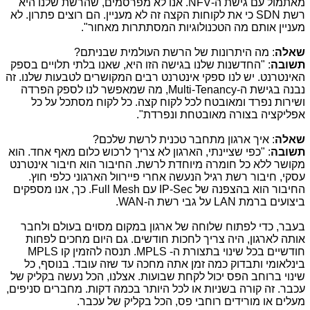
מאתמול עם גישת ה-
NFV
. אנו לא מפרסמים, שהרשת שלנו היא
רשת
SDN
כי את לקוחות הקצה זה לא מעניין. הם רוצים פתרון. לא
מעניין אותם מה הטכנולוגיות המסתתרות מאחור".
שאלה
: מה היתרונות של הרשת העולמית שבניתם?
תשובה
: "החדשנות שלנו בגישה הזו היא, שאנו בלתי תלויים בספק
האינטרנט. יש לנו ספקי אינטרנט רבים המקושרים לטבעות שלנו. זה
נבנה בגישת ה-
Multi-Tenancy
, מה שמאפשר לנו לספק הפרדה
ושירות נפרד ומאובטח לכל לקוח קצה. כל לקוח מסתכל על כל
אפליקציה בצורה מאובטחת ונפרדת".
שאלה
: איך ארגון מתחבר טכנית לרשת שלכם?
תשובה
: "כפי שציינתי, הארגון לא צריך לרכוש כלום מאף אחד. הוא
מקושר ללא כל חומרה מיוחדת לרשת. החיבור הוא חיבור אינטרנט
עסקי, חיבור רשת רגיל הנעשה אחרי פיירוול הארגוני כלפי חוץ.
החיבור הוא בהצפנה של
IP-Sec
עם
Full Mesh
. כך, אנו מספקים
ביצועים ברמת
LAN
על גבי רשת ה-
WAN
.
בעבר, כדי לפתוח שלוחה של ארגון במקום מסוים בעולם ולחבר
אותה לארגון, היה צריך לחכות חודשים. גם היום מחכים לפחות
חודשיים בכל שינוי בתצורת ה-
MPLS
. תנסה להזמין קו
MPLS
בינלאומי ותבדוק כמה זמן אתה מחכה עד שזה עובד. בנוסף, כל
שינוי ברוחב הפס יכול לקחת שבועות. אצלנו, הכל נעשה בקליק של
עכבר. זה קורה בשניות או לכל היותר בכמה דקות. מחברים סניפים,
מעלים או מורידים רוחבי פס, הכל בקליק של עכבר.