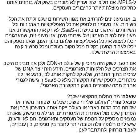
ל-
MPLS
. אנו חלוצי שוק ועדיין לא מוכרים בשוק ולא בוחנים אותנו
כחלופה מוצלחת יותר לחיבורים העסקיים.
ב
. אנו מעוניינים להרחיב את מגוון השירותים שלנו ולתת את הכל
כשירות. אנו מעוניינים לספק את כל האפליקציות הארגוניות וכל
השירותים הארגוניים בגישת ה-
SaaS
, לא רק את התקשורת. אנו
מעוניינים להיות האמזון של שירותי הענן. אנו מעוניינים, שהארגונים
יוכלו למצוא את כל האפליקציות שלהם בתוך הענן, שאנו נספק והם
יוכלו לעבוד מהענן בקלות מכל מקום בעולם ומכל מכשיר קצה
באמצעות הרשת שלנו.
אנו הגענו לשוק הזה מהכיוון של עולם ה-
CDN
ולכן אנו מבינים היטב
את הצרכים של הלקוחות הארגוניים. הידע הזה יוצר
DNA
של
ערכים בתוך החברה, שלא קל לחקות אותו. לכן, כרגע אין לנו
מתחרים. לספק שירות תקשורת מלא כ-
SaaS
זו גישה לגמרי
אחרת ממה שמכירים בשוק התקשורת הארגוני".
שאלה
: מה החלום המקצועי שלך?
סונאל פורי
: "החלום שלי די פשוט: שכל מי שפותח משרד או
שלוחה בכל מקום בארץ או בעולם ייקח אותנו בחשבון ויבחן את
הפתרון שלנו מול הפתרונות המסורתיים. אני לא מרגישה, שאנחנו
נמצאים מספיק על המפה של העסקים והארגונים. הם לא יודעים,
שיש להם חלופה זולה וטובה יותר לחבר בין סניפים, בין עובדים,
לעבוד מרחוק ולהתחבר לענן.