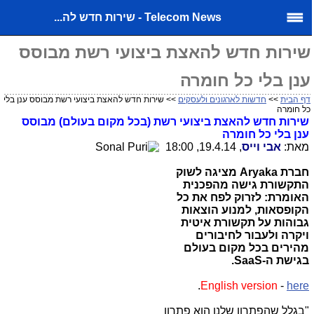
Telecom News - שירות חדש לה...
שירות חדש להאצת ביצועי רשת מבוסס
ענן בלי כל חומרה
דף הבית
>>
חדשות לארגונים ולעסקים
>> שירות חדש להאצת ביצועי רשת מבוסס ענן בלי
כל חומרה
שירות חדש להאצת ביצועי רשת (בכל מקום בעולם) מבוסס
ענן בלי כל חומרה
מאת:
אבי וייס
, 19.4.14, 18:00
חברת
Aryaka
מציגה לשוק
התקשורת גישה מהפכנית
האומרת: לזרוק לפח את כל
הקופסאות, למנוע
הוצאות
גבוהות על תקשורת איטית
ויקרה ולעבור לחיבורים
מהירים בכל מקום בעולם
בגישת ה-
SaaS
.
.
English
version
-
here
"בגלל שהפתרון שלנו הוא פתרון