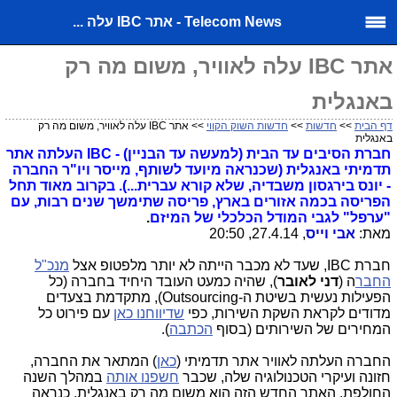
Telecom News - אתר IBC עלה ...
אתר IBC עלה לאוויר, משום מה רק
באנגלית
דף הבית
>>
חדשות
>>
חדשות השוק הקווי
>> אתר IBC עלה לאוויר, משום מה רק
באנגלית
חברת הסיבים עד הבית (למעשה עד הבניין) - IBC העלתה אתר
תדמיתי באנגלית (שכנראה מיועד לשותף, מייסר ויו"ר החברה
- יונס בירגסון משבדיה, שלא קורא עברית...). בקרוב מאוד תחל
הפריסה בכמה אזורים בארץ, פריסה שתימשך שנים רבות, עם
"ערפל" לגבי המודל הכלכלי של המיזם
.
מאת:
אבי וייס
, 27.4.14, 20:50
חברת IBC, שעד לא מכבר הייתה לא יותר מלפטופ אצל
מנכ"ל
החבר
ה (
דני לאובר
), שהיה כמעט העובד היחיד בחברה (כל
הפעילות נעשית בשיטת ה-Outsourcing), מתקדמת בצעדים
מדודים לקראת השקת השירות, כפי
שדיווחנו כאן
עם פירוט כל
המחירים של השירותים (בסוף
הכתבה
).
החברה העלתה לאוויר אתר תדמיתי (
כאן
) המתאר את החברה,
חזונה ועיקרי הטכנולוגיה שלה, שכבר
חשפנו אותה
במהלך השנה
החולפת. האתר החדש הזה הוא משום מה רק באנגלית, כנראה