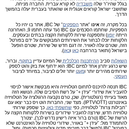
בגלל שהיו"ר שלה
משבדיה
לא קורא עברית. החברה מניחה,
שתושבי ישראל קוראים אנגלית או שהאתר בעברית יעלה בהמשך
הדרך.
בכל מקרה, זה
אינו
"אתר
הספקים
" של IBC, אתר בו יהיו כל
הספקיות, שחתמו הסכמים עם IBC (עד עתה חתמו 9, האחרונה
הייתה
יופון
) ותספקנה שירות ללקוחות הקצה בבתים ובעסקים.
הלקוחות יוכלו לבחור את השירותים המבוקשים על ידם בפורטל
הזה, שטרם עלה לאוויר. זה דגם חדש של שירות, שטרם הופעל
בישראל (ותואר בהרחבה
כאן
ו
כאן
).
השאלות
סביב
ההיתכנות
הכלכלית
של המיזם עדיין
בתוקף
, וברור,
שיש כרגע יתרון אחד למיזם IBC: הוא ידחוף את בזק והוט לספק
שירותים מהירים יותר ו
מעט
יותר זולים לציבור, במיוחד לציבור
העסקי
.
IBC תנסה להיכנס לתחום הטלוויזיה והיא מבקשת אישור לניסוי
להעביר את שידורי "עידן +" על רשת הסיבים שלה. הנושא הזה
מאוד בעייתי (רגולטורית). שכן, טרם נקבעה הרגולציה על הטלוויזיה
באינטרנט (IPTV\OTT). מצד שני, החברות הוט ויס כבר יצאו עם
"חבילות צרות" לטלוויזיה, כפי
שחשפתי כאן
, כך שספק שירותי
טלוויזיה חדש, שירצה להעביר שידורים בשירות ללקוחות הקצה על
הרשת של IBC (טרם ברור איזה רישיון נדרש לכך), יצטרך
להתמודד מול: "עידן +" באוויר, שידורי טלוויזיה על האינטרנט שלא
בפורטל IBC (למשל דרך מזרימי מדיה וטלוויזיות חכמות), ומול