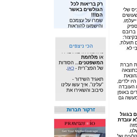
רק בריאות לכל
מאות מחקרים
שלו?-
כאן
הגולשים באשר
מצויים
כאן
.
יס שלי
הם!!!
שעושים
פרשת "
המרגל
שמרו על עצמכם
מחפש תוכנות
יעלמו.
הסודי
": עדכונים
והישמעו להוראות
חופשיות? תוכל
ספיק
שוטפים על פרשת
פיקוד העורף!!
למצוא
משחקים
,
תוכנות
 ברובם
הריגול המצויה תחת
לפרטיים
ו
תוכנות
קיצור:
צא"פ -
כאן
.
לעסקים
,
תוכנות
 תועלת.
הכי ניצפים
לצילום ותמונות
, הכל
י לא
מלחמת חרבות ברזל
בחינם.
או
מלחמת
המשפטנים
... הסודות
מעוניין לבנות ולתפעל
ולרים לשנה. לטענת חברת
של הפצ"רית -
כאן
.
אתר אישי או עסקי
מזויפים כתוצאה
מקצועי?
לחץ כאן
.
הונאת
תאגיד השידור -
מה שאני חשתי ומצאתי בבדיקות שלי (20% הנוספים היו ילדים,
"עלינו". איך עשו עלינו
 העובדה
סיבוב והשאירו את
ים באופן
אגרת הטלוויזיה -
כאן
מעשה גם
איך אני יודע כמה
מגהרץ יש בחיבור
LTE? מי ספק הסלולר
 בגוגל
המהיר בישראל? -
כאן
א עובדת
מזה
חשיפת מה שאילנה
לנו.
דיין לא פרסמה ב"ערוץ
קלעים של