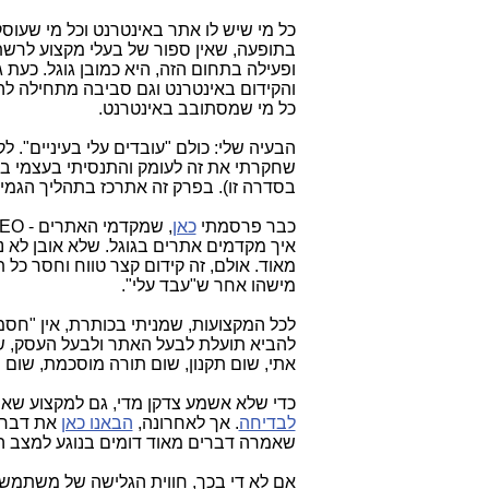
כל מי שיש לו אתר באינטרנט וכל מי שעו
בתופעה, שאין ספור של בעלי מקצוע לרשת 
ופעילה בתחום הזה, היא כמובן גוגל. כעת
והקידום באינטרנט וגם סביבה מתחילה לה
כל מי שמסתובב באינטרנט.
הבעיה שלי: כולם "עובדים עלי בעיניים". ל
שחקרתי את זה לעומק והתנסיתי בעצמי בכל
בסדרה זו). בפרק זה אתרכז בתהליך הגמיל
כבר פרסמתי
כאן
איך מקדמים אתרים בגוגל. שלא אובן לא נכ
מאוד. אולם, זה קידום קצר טווח וחסר כ
מישהו אחר ש"עבד עלי".
לכל המקצועות, שמניתי בכותרת, אין "חסמי
להביא תועלת לבעל האתר ולבעל העסק, שר
אתי, שום תקנון, שום תורה מוסכמת, שום 
כדי שלא אשמע צדקן מדי, גם למקצוע שאני
לבדיחה
. אך לאחרונה,
הבאנו כאן
את דבריה
שאמרה דברים מאוד דומים בנוגע למצב ה
אם לא די בכך, חווית הגלישה של משתמש