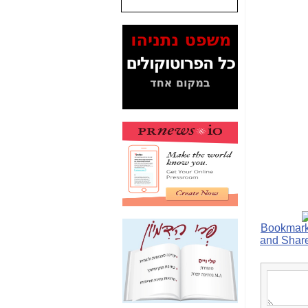
שנתנו לסלקום? -
כאן
המסמכים בנושא בזק-
Yes (תיק 4000)
מוכיחים "תפירת תיק"
לאיש הלא נכון! -
כאן
עובדות ומסמכים
המוסתרים מהציבור:
האם ביבי כשר
תקשורת עזר לקב'
בזק? -
כאן
מה מקור ה-Fake
News שהביא לתפירת
תיק לביבי והעלמת
החשודים הנכונים -
כאן
אחת הרגליים של "תיק
4000 התפור"
התמוטטה היום
בניצחון (כפול) של בזק
-
כאן
איך כתבות מפנקות