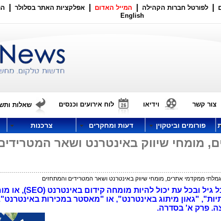
|
|
|
|
לפורטל חברות הקהילה
המייל האדום
אפלקציות האתר בסלולר
הר
English
צור קשר
וידיאו
לוח אירועים וכנסים
שאלות ותשו
פורומים וביטקוין
דעות ומחקרים
צרכנות
, מומחי שיווק באינטרנט ושאר המטרידים
גמלתי ממקדמי אתרים, מומחי שיווק באינטרנט ושאר המטרידים והמתחזים
בגלל היעדר "חסמי כניסה", כל אחד בכל גיל ובכל עת יכול להיות מ
ות", "גאון מיתוג באינטרנט", או "מאסטר במכירות באינטרנט".
ה. פרק א' בסדרה.