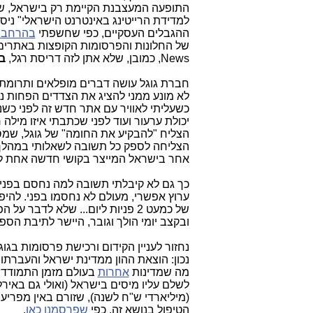
התופעה המעצבנת הקיימת רק בישראל, של בא
למדידת הרייטינג באינטרנט הישראלי" ני
ההגבלים העסקיים, כפי שחשפתי
בהרחבה
News, כמובן, שלא אתן לזה דריסת רגל,
ב
חברת גוגל עושה דברים מופלאים ותרומתה
לא מונע ממני להציג את הצדדים הפחות נעי
כשעליתי לאוויר עם אתר חדש זה לפני כשנ
יכולת ערעור ועוד לפני שכתבתי איזו מילה
הצליח "להבקיע את החומה" של גוגל, שמסר
הצליחה לספק כל תשובה לשאלותי במהלך 
אחר בישראל המייצר בקושי חדשה אחת לשבו
כך גם לא קיבלתי תשובה למה נחסם בפני שירות Google AdSense. למותר לציין, ש
ערוץ אפשרי, מעולם לא נחסמו בפני. להיפ
של כמעט 2 פניות ליום... שלא לדבר על הפניות של כל סוכני ומקדמי
ובקצב יומי הולך וגובר, היישר לתיבת הספ
נחזור לעניין הקידום ורכישת פרסומות בגוג
נכון: הוצאת ההון ממדינת ישראל והעברתו
מה שמדינות
אחרות
בעולם מזמן התמודדו א
לשלם עליו מיסים בישראל (ואולי גם באירל
(מיליארדי ש"ח לשנה), שזורם באין מפריע 
הטיפול בנושא זה, כפי
שפרסמנו כאן
.