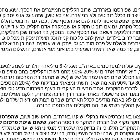
ם, שפורסמו בארה"ב, שרוב הקליקים המייצרים את הכסף, שנע מהכ
רים בכלל רובוטים ולא בני אדם. אני לא טוען, שזה גוגל או פייסבוק 
טוען, שפשוט אסור לתת להם את הכסף שלנו, ככה גם הרובוטים הללו י
ל מקרה, גם אם רובוט הקליק או שבמקרה אדם הקליק. כל עוד יש מ
ומות והלינקים וישאבו את הכסף שלנו. בנוסף, בני האדם שכן מקליקים,
ר לרוב בילדים, שאין להם כל כוח קנייה וכל תועלת עסקית מכל סוג. ב
אתרים ולשלם על פרסומות בגוגל. ייתכן שיש עסקים, שזה
כן
הביא להם
וב, עד כמה שאני ראיתי ושמעתי במו אזני מפי אנשים, התשלום המסיב
על פי מחקר שנערך בארה"ב, הונאות קליקים עולות למפרסמים בארה"ב מעל ל- 6 מיליארד ד
, שערכה את המחקר, היא זיהתה אתרים ש-20%-90% מהמודעות והקליקים בהם 
ע הכולל שהם מצאו עמד על שליש (שליש מתעבורת הפרסום נגרם מ
רובוטים). מהניסיון האישי שלי, המספר 80% עד 90% הוא 
 לדברי החוקרים, אחת הבעיות העיקריות בענף הפרסום הדיגיטלי הוא
באנר הסופי שעולה באתר עובר דרך הרבה צינורות, חלקם אפילו עובד
סמים לא באמת מודעים לכלל האתרים שבהם רצות המודעות שלהם ול
אין תהליך רשמי שבו הם מקבלים את כספם בחזרה.
עו באוניברסיטאות ברקלי ושיקגו בארה"ב, הראו שוב ושוב,
שהפרסום
!. מחקר מקיף של חברת המחקר פורסטר הראה,
ששום שיטת פרסום ל
 המחקרים הללו, כי זה בדיוק מה שלמדתי מנסיוני האישי עד שנגמלתי 
 והקורסים, שבנוי סביב העניין הזה, בנוי על ניצול ציני של חוסר ידע ש
ה ממנועי החיפוש הגדולים לרבות יאהו!, חשפו את הנעשה מאחורי ה