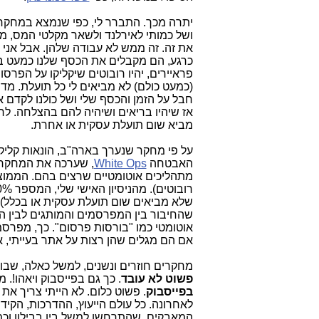
יתרה מכך. התברר לי, כפי שנמצא במחקרי
ושל כמותי לאירלנד ולשאר מקלטי המס, מייצ
את זה. זה ממש לא עבודה שלהן. אבל אני 
כרגע, הם מקבלים את הכסף שלנו כמעט בכ
פראיירים, יהיו רובוטים שיקליקו על הפרס
(כמעט כולם) לא מביאים לי כל תועלת. מדוב
חבל על הזמן והכסף שלי ושל כולנו לקדם 
אז שיהיו בריאים ושיהיה להם בהצלחה. לר
מביא שום תועלת עסקית או אחרת.
האבטחה
White Ops
מתהליכים אוטומטיים שרצים בהם. הממוצ
שלא מביאים שום תועלת עסקית או בכלל).
שהחיבור בין המפרסמים והמותגים לבין ה
אוטומטי כמו "בורסות פרסום". כך, מפר
אם הם מגלים שהן רצות על אתר בעייתי, 
מחקרים חוזרים ונשנים, למשל כאלה, שבוצ
פשוט לא עובד
. כך גם בפייסבוק ויאהו
בפייסבוק
. פשוט כלום. לא הייתי צריך את
לאחרונה. כל עולם הייעוץ, ההדרכות, הקידום
המאבקים, שהתרחשו למשל בין בבילון וכמ