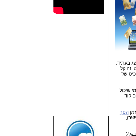
 מושג בעתיד,
. זה קל
כיס של
י שיכול
ם קוד
זמן
הפך
ישר
),
שבוע טוב לכל
הגולשים באשר
בגלל
הם!!!