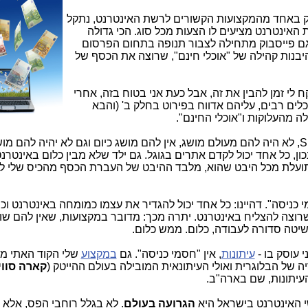
סק באחד מהמקצועות הקשורים לרשת האינטרנט, נתקל
האינטרנט מציעים לו הצעות מכל סוג. הכי גדולה
 גם פייסבוק מתחילה לצבור תנופה בתחום הפרסום
יבנות קהילה של "אוכלי חינם", שרוצה את הכסף של
קח לי זמן להבין את זה, אבל כעת אני בטוח בזה, אחרי
ים רבים, עליהם אדווח בפירוט בחלק ב' (והבא
ה מהעלוקות ו"אוכלי החינם".
, שמקדמי האתרים - SEO, לא היה להם מעולם מושג, אין להם מושג כיום וגם לא יהיה להם
ון, כל אחד יכול לקדם אתרים בגוגל. גם ילד שלא מבין כלום באינטרנט
ל תועלת מכל היבט שהוא, מלבד ההיבט של העברת הכסף מהכיס שלי ל
 כניסה". דהיינו: כל אחד יכול להגדיר את עצמו כמומחה באינטרנט וכמ
וצה להצליח באינטרנט. יתרה מכך: מדובר במקצועות, שאין להם שו
שיטה סדורה לעבודה, כלום. ממש כלום.
 עוסק בו -
עיתונות
, אין "חסמי כניסה". גם
במקצוע
שלי הקוד האתי מ
 של הבלוגרית ואולי העיתונאית המובילה בעולם ההייטק (
קארה סוו
עיתונות, שם בארה"ב.
י האינטרנט בישראל היא
הגרועה בעולם
. לא בגלל רוחבי הפס, אלא 