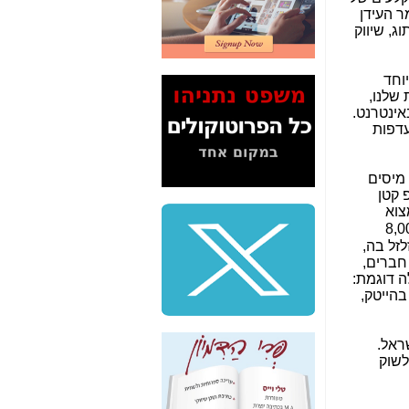
2" על תעלולי השר
ר העידן
משה כחלון -
כאן
ג, שיווק
המשך חשיפת הבלוף
ששמו "מהפיכת
ובמיוחד
הסלולר" ואיך מסרסים
 שלנו,
את הנתונים לציבור -
אינטרנט.
כאן
עדפות
סיכום ביקור בסיליקון
ואלי - למה 3 הגדולות
 מיסים
משקיעות ומפתחות
 קטן
באותם תחומים -
כאן
צוא
 מעל ל-8,000
שלמה פילבר (עד
זל בה,
לאחרונה מנכ"ל משרד
גם ל"גוגל +" (בגלל שגוגל מקדמת את עצמה ולכן תומכת בכל מי ששם פוסטים "בגוגל +" [יש לי שם כ-1,300 חברים,
התקשורת) - עד
ה דוגמת:
מדינה? הצחקתם
לא בהייטק,
אותי! -
כאן
"יש אפליה בחקירה"?
ראל.
חשיפה: למה השר
לשוק
משה כחלון לא נחקר
עד היום? -
כאן