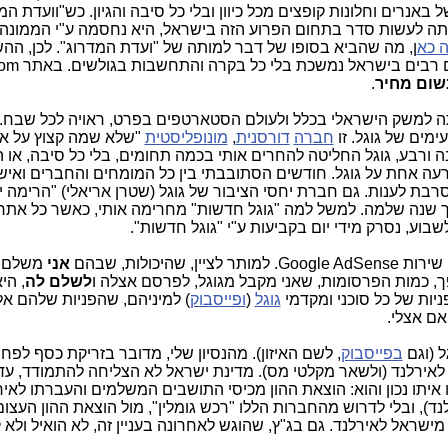
נרים וחלונות קופצים מכל כיוון ובלי כל סיבה והגיון. כש"וועדת המ
סתה לעשות סדר בתחום הפרוע הזה בישראל, היא נחסמה ע"י הממונה 
 כא
ן, מה שהביא בסופו של דבר למותה של "ועדת המדרוג". לכן, הה
של החלונות והפרסומות הקופצות ב
שום מחיר
.
 למשק הישראלי בכלל ולעולם הסטארטפים בפרט, ראויה לכל שבח. א
מים של גוגל. זו
חברה
דורסנית
,
מונופליסטית
"שלא שמה קצוץ על אי
ה ורבע, גוגל החליטה להחרים אותי בכמה תחומים, בלי כל סיבה, או ה
 רעה אחת על גוגל. חודשים הסתובבתי בין כל המומחים והחברים ואיש
בת לענות. גם חברת יחסי הציבור של גוגל (שטרן אריאלי) "הרימה יד
שנה שלמה. למשל למה "גוגל חדשות" מחרימה אותי, כאשר כל אתר ק
ע, נסרק מידי יום בקביעות ע"י "גוגל חדשות".
היכולות, שבהם
אני
משלם ל
ך, כמות הפרסומות, שאני מקבל מגוגל, לפרסם אצלה ו
לשלם לה
, הי
גוגל
(
ופייסבוק
) למיניהם, שהפניות שלהם אלי
אם אצלי.
ל (וגם
בפייסבוק
, לשם האיזון). מהנסיון שלי, מדובר בזריקת כסף לפח, 
 לאירלנד (ולשאר מקלטי מס). מדינת ישראל לא הצליחה להתמודד, עד 
יתו נכון והוא: הוצאת ההון מכיסי התושבים המשלמים והעברתו לאירל
נד), ובלי לדרוש מהחברות הללו "רכש גומלין", מול הוצאת ההון העצום
מישראל לאירלנד. גם בג"ץ, שהוגש לאחרונה בעניין זה, לא הואיל ולא