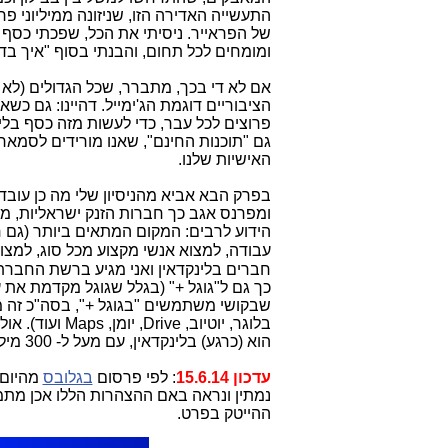
התעשייה האדירה הזו, שניזונה ממיליוני פ
של הפראייר. ניסיתי את הכל, שפכתי כסף על
ומומחים לכל תחום, והבנתי בסוף "איך בדי
הציבוריים דוגמת הג'ימייל. דהיינו: גם כ
פרוצים לכל עבר, כדי לעשות מזה כסף בלי
גם "תוכנות החינם", שאנו מורידים לסמאר
האישיות שלנו.
בפרק הבא אביא מהניסיון שלי מה כן עובד
ומפרנס אגב כך חברות הזנק ישראליות, מבר
הידוע לרבים: המקום המתאים ביותר (גם ח
עבודה, למצוא אנשי מקצוע מכל סוג, למצו
חברים בלינקדאין ואני מגיע ברשת החברתי
שבקושי משתמשים "בגוגל +", בסה"כ זה 
בלוגר, יוטיוב
הוא (כרגע) בלינקדאין, עם מעל ל- 300 מיליון חברים ברחבי העולם.
עדכון 15.6.14
: לפי פרסום
בגלובס
מהיום,
נמתין ונראה באם ההצהרות הללו אכן מתמ
ההייטק בפרט.