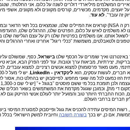
ראיירים המשלמים מיליארדי דולרים לשנה על כלום. אני החלטתי, שנגמ
 יועצים, מקדמים, מכשירים, קורסים מקוונים ולא מקוונים, אשפי מיתו
וק זה עובד".
לא עוד
.
אם לא די בכך, מתברר, שכל הגדולים (לא רק ה NSA) קוראים את המיילים שלנו, שנמצאים בכל תאי הדואר 
שאנו לא משלמים לאיש על כלום, הפרטים שלנו, ההרגלים שלנו, ההעדפות
 לשאול אותנו. אנו משלמים בפרטיות שלנו רק על עצם הגלישה שלנו ב
טפונים ולטאבלטים, משמשות "ככלי ריגול" אחרינו ואחרי ההרגלים וה
 באינטרנט ואיך שומרים על הכסף שלנו
בישראל
, כסף, שמשולם עליו
יקות, יצירתיות, מביאות ערך וטובות. עוד לפני הפרק הבא, אביא טיפ
ינמי, מעט מאוד פרסומות) למצוא אנשים רציניים, למצוא עובדים, למ
לינקדאין - LinkedIn
א חברים, לעשות עסקים, הוא
. יש לי
ת הזו כמעט לכל מה שאני מחפש. לפייסבוק יש בהחלט כוח, אסור לזל
כך 
מקום די מת], וכמובן שגוגל מקדמת את המשתמשים בשאר הכלים של
, Drive, יומן, Maps ועוד). אולם, הכוח החברתי היותר טוב והמועיל יותר לעולם אנשי ההייטק וגם 
 רשות המיסים עתידה להכניס את גוגל ופייסבוק למסגרת המיסוי ביש
משות. אם כן, יש בכך
בשורה חשובה
וחיובית למשק הישראלי בכלל ו