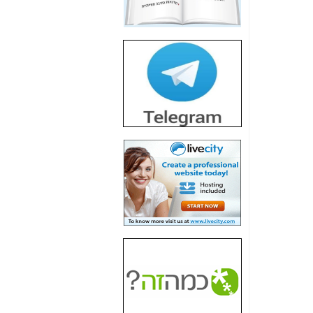
חשיפת חשד לשחיתות
הדומה לזו של "תיק
4000" אך בתחום
הסלולר -
כאן
חשיפת מה שלא
רוצים שתדעו בעניין
פריסת אנלימיטד
(בניחוח בלתי נסבל) -
כאן
חשיפה: איוב קרא
אישר לקבוצת סלקום
בדיוק מה שביבי אישר
ל-Yes ולבזק -
כאן
האם השר איוב קרא
היה צריך בכלל לחתום
על האישור, שנתן
לקבוצת סלקום? -
כאן
האם ביבי וקרא קבלו
בכלל תמורה עבור
ההטבות הרגולטוריות