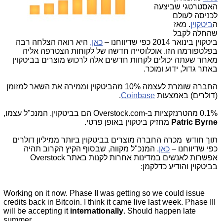
האסטרטגי שביצעה
לכניסה לעולם
ה
ביטקוין
. מאז
שהחלה לקבל
ביטקוין בינואר 2014 כפי שדיווחנו –
כאן,
היא רואה הצלחה רבה
בפלטפורמה הזו. אוכלוסייה חדשה של לקוחות הצטרפה אליה
מאחר שעתה יכולים לקחות חדשים אלה לרכוש מוצרים בביטקוין
באתר גדול, ידוע ומוכר.
החברה שומרת לעצמה 10% מהביטקוין וממירה את השאר למזומן
(דולרים) באמצעות
Coinbase
.
0.1% מהטרנזקציות ב-
Overstock.com
הם בביטקוין. המנכ"ל עצמו,
Patric Byrne
מחזיק ביטקוין באופן פרטי.
תוך חודש מכרה החברה מוצרים בביטקוין ביותר ממיליון דולרים
כפי שדיווחנו –
כאן
. המנכ"ל מקווה, שבסוף הקיץ הקרוב תהיה
אפשרות לאנשים במדינות אחרות לקנות באתר
Overstock
בביטקוין והודיע כדלקמן:
Working on it now. Phase II was getting so we could issue
credits back in Bitcoin. I think it came live last week. Phase III
will be accepting it
internationally
. Should happen late
summer