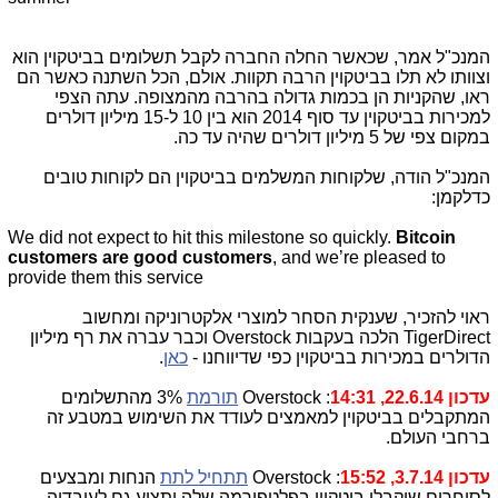
המנכ"ל אמר, שכאשר החלה החברה לקבל תשלומים בביטקוין הוא
וצוותו לא תלו בביטקוין הרבה תקוות. אולם, הכל השתנה כאשר הם
ראו, שהקניות הן בכמות גדולה בהרבה מהמצופה. עתה הצפי
למכירות בביטקוין עד סוף 2014 הוא בין 10 ל-15 מיליון דולרים
במקום צפי של 5 מיליון דולרים שהיה עד כה.
המנכ"ל הודה, שלקוחות המשלמים בביטקוין הם לקוחות טובים
כדלקמן:
We did not expect to hit this milestone so quickly.
Bitcoin
customers are good customers
, and we’re pleased to
provide them this service
ראוי להזכיר, שענקית הסחר למוצרי אלקטרוניקה ומחשוב
TigerDirect הלכה בעקבות Overstock וכבר עברה את רף מיליון
הדולרים במכירות בביטקוין כפי שדיווחנו -
כאן
.
עדכון 22.6.14, 14:31
: Overstock
תורמת
3% מהתשלומים
המתקבלים בביטקוין למאמצים לעודד את השימוש במטבע זה
ברחבי העולם.
עדכון 3.7.14, 15:52
: Overstock
תתחיל לתת
הנחות ומבצעים
לסוחרים שיקבלו ביטקוין בפלטפורמה שלה ותציע גם לעובדיה