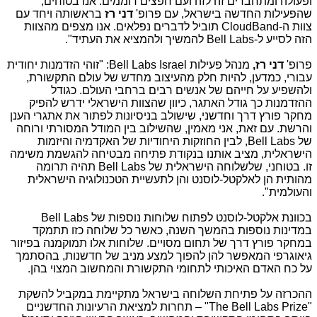
ופעולה ומתחברים זה לזה ועם חפצים דוממים. אנו בטוחים,
שהפעילות החדשה בישראל, עם פרופ'
דני רז
בראשותה ויחד עם
צוות ה-
CloudBand
תוביל לדברים נפלאים. אנו מצפים מהצוות
הזה לסייע ל-
Bell Labs
להמשיך ולהמציא את העתיד".
פרופ'
דני רז,
מנהל פעילות
Bell Labs Israel
: "זוהי הזדמנות יחודית
עבורי, כמדען, להיות חלק מהעיצוב מחדש של עולם התקשורת,
ולהשפיע על חייהם של אנשים רבים ברחבי העולם. כגודל
ההזדמנות כך גודל האתגר, כיוון שהצוות הישראלי ידרש להפיק
מחקר פורץ דרך וחדשני, שישולב בניסיונות לפתור את אתגרי הענן
והרשת. עם זאת, אני מאמין, שהשילוב בין המודל המסורתי ורוחה
של
Bell Labs
, לבין החוזקות היחודיות של האקדמיה והיזמות
הישראלית, מציב אותנו בנקודת פתיחה מבטיחה להגשמת משימה
זו. בטוחני, שלשלוחה הישראלית של
Bell Labs
תהיה תרומה
מהותית הן לאלקטל-לוסנט והן לתעשיית הטכנולוגיה הישראלית
והעולמית".
בכוונת אלקטל-לוסנט לפתוח שלוחות נוספות של
Bell Labs
במדינות נוספות בהמשך השנה, כאשר כל שלוחה כזו תתמקד
במחקר פורץ דרך של תחום מסויים. שלוחות אלו תמוקמנה בפיזור
גיאוגרפי המאפשר להן להפוך למצע מניב של חדשנות, בהסתמך
על כח האדם האיכותי לתחומי התקשורת והמחשוב המצוי בהן.
ההכרזה על פתיחת השלוחה בישראל מתקיימת במקביל להשקת
"
The Bell Labs Prize
" – תחרות למציאת הרעיונות החדשניים