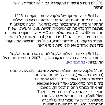
על עולם המידע ורשתות התקשורת, לאור הווירטואליזציה של
הרשת..
Bell Labs
, זרוע המחקר של אלקטל-לוסנט, הוקמה ב-1925
ונחשבת לאחת ממעבדות המחקר החשובות בעולם. פעילות
המחקר והפיתוח, שהתבצעה במעבדות אלו, הניבה טכנולוגיות
פורצות דרך כדוגמת הטרנזיסטור, הלייזר,
DSL
,
DWDM
, שפות
התכנות
UNIX
ו-
C
, תאים סולאריים,
MIMO
ועוד. חוקרי המעבדות
זכו בפרסים רבים, בהם 12 פרסי נובל, 4 פרסי טורינג, 9 פרסי
"עמיתי מרקוני", 21 מדליות למדע, טכנולוגיה וחדשנות המוענקות
בידי נשיא ארה"ב ואפילו אוסקר, אמי וגראמי.
Bell Labs
נמצאת בבעלות אלקטל-לוסנט מאז התמזגו אלקטל
ולוסנט, שהחזיקה בפעילות זו קודם לכן, ב-2007. פרטים נוספים על
המעבדות -
במסמך כאן
.
מנכ"ל אלקטל-לוסנט העולמי,
מישל קומבס
(בתמונה משמאל), הכריז על פתיחת השלוחה
בישראל במהלך נאומו בכנס
MIXiii
המתקיים
בימים אלה בתל-אביב (אתר
Telecom News
הוא אחד מנותני החסות לכנס זה). בנאומו
הבוקר ציין קומבס, ש"תוכנית המעבר" (
The
Shift Plan
) – הפיכתה של אלקטל-לוסנט
מספקית כללית של מוצרי טלקום לחברה
המתמחה ומצטיינת בתחומים מסויימים