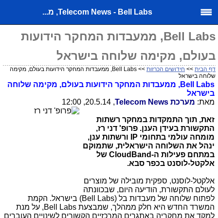
Telecom News - Bell Labs, מ...
Bell Labs, ממעבדות המחקר הידועות
בעולם, מקימה שלוחה בישראל
דף הבית
>>
חידושים הכרזות
>> Bell Labs, ממעבדות המחקר הידועות בעולם, מקימה
שלוחה בישראל
Bell Labs
, ממעבדות המחקר הידועות בעולם, מקימה שלוחה
בישראל
מאת:
מערכת
Telecom News
, 20.5.14, 12:00
זאת, תוך התמקדות במחקר רשתות
התקשורת בעידן הענן. פרופ' דני רז,
מומחה עולמי בתחומי
IP
ורשתות ענן,
ינהל את השלוחה הישראלית, שתמוקם
במתחם פעילות ה-
CloudBand
של
אלקטל-לוסנט בכפר סבא.
אלקטל-לוסנט, ספקית מובילה של מוצרים
לעולם התקשורת, הודיעה היום, שבכוונתה
לפתוח שלוחה של מעבדות בל (
Bell Labs
) בישראל. הקמת
המשרד החדש היא חלק ממהלך, שמבצעת
Bell Labs
, על מנת
למקד את מחקריה באתגרים המרכזיים הקשורים לשינויים העוברים