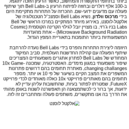
ביותר בתחומי התקשורת והמחשוב, כאשר הרעיון הזוכה יתוגמל
ב-100 אלף דולרים ובחוזה לפיתוח הרעיון ב-
Bell Labs
תוך שיתוף
פעולה עם מדענים ידועי-שם. ההכרזה על התחרות מתקיימת היום
בידי
מרכוס וולדון
, נשיא
Bell Labs
וסמנכ"ל הטכנולוגיה של
אלקטל-לוסנט, באירוע מיוחד המתקיים במרכז הראשי של
Bell
Labs
בניו ג'רזי, בו מצויין יובל לגילוי הקרינה הקוסמית (
Cosmic
Microwave Background Radiation
) – אחת מהעדויות
המשמעותיות ביותר התומכות בתאוריית המפץ הגדול.
היוזמה ליצירת התחרות והפרס בידי
Bell Labs
נועדה להרחבת
שיתוף הפעולה עם קהילת החדשנות העולמית, סביב המיקוד
המחודש של
Bell Labs
לפתרון אתגרים משמעותיים המצריכים
שיפור משמעותי במגוון מימדים. האסטרטגיה, שמכונה
10x Game-
changing challanges
, מאתרת תחומים בהם דרושים פתרונות
המשפרים את המצב הקיים בשיעור של פי 10 או יותר. מספר
תחומים בהם מאותרים פרוייקטי
10x
כאלה מאוחדים לכדי פרוייקט
FutureX
, שמטרתו לפתור בעיות, שהתשובות עליהן עדיין לא
ידועות, אך ברור כי לכשתמצאנה הן תאפשרנה לשנות באופן מהותי
את הדרך בה אנו מתקשרים, משתפים פעולה ומתחברים זה לזה.