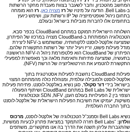
המחשב מהטכניון, וחבר לשעבר בצוות מעבדת מחקר הרשתות
ב-
Bell Labs
. הודעה על מינויו של
רז
מצויה כאן
.
רז
הוא מומחה
בתחום ניהול ואופטימיזציה של
IP
ורשתות ענן, ושימש כיועץ
בתחומים אלו לחברות מובילות בישראל ובעולם.
השלוחה הישראלית תמוקם במתחם
CloudBand
בכפר סבא.
הטכנולוגיה המפותחת ב-
CloudBand
מצויה במרכזו של הפיתרון,
שמציעה אלקטל-לוסנט ללקוחותיה, שמשתמש ב-
NFV
ליצירת
מודל פעילות פשוט, זריז ויעיל יותר של רשתות התקשורת שלהם.
הפיתרון של
CloudBand
הוא פלטפורמת ניהול ה-
NFV
הראשונה
בתעשיה, שמציעה פתיחות ותאימות מלאה וכך מאפשרת למפעילי
התקשורת להטמיע את הוירטואליזציה של הרשת (
NFV
).
פעילות
CloudBand
נחשבת לפעילות אסטרטגית בתוך
אלקטל-לוסנט ולמובילה עולמית, ומנוהלת כולה מהמתחם המצוי
בישראל בידי
דור סקולר
, סגן נשיא באלקטל-לוסנט. פתיחת פעילות
ישראלית של
Bell Labs
במתחם
CloudBand
ושיתוף הפעולה
הצפוי בין 2 הפעילויות בעולם הענן,
NFV
,
SDN
וטכנולוגיות
משיקות, יעמיקו את חשיבות הפעילות הישראלית של אלקטל-לוסנט
בתוך החברה העולמית.
נשיא
Bell Labs
וסמנכ"ל הטכנולוגיה של אלקטל-לוסנט
, מרכוס
וולדון:
"
Bell Labs
חזרה להתמקד במציאת פתרון לבעיות ממשיות,
שהתגברות עליהן תשנה את הדרך בה אנו מתקשרים, משתפים