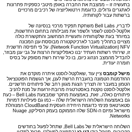
בתעשיה זו – ממצבת את החברה באופן מיטבי כספקית פתרונות
לאתגרים גדולים, כדוגמת וירטואליזציה של רכיבים מרכזיים
ברשתות עבור לקוחותיה.
לדבריו,
Bell Labs
משחקת תפקיד מרכזי בנסיונה של
אלקטל-לוסנט לשמר ולשפר את מובילותה בתחום החדשנות,
במיוחד בעת שלקוחותיה ותעשיית המחשוב והתקשורת כולה
מצויים בתהליך מעבר לארכיטקטורה מבוססת-ענן המכונה
Network Function Virtualization) NFV
). על פי תפיסה חדשנית
זו, שירותי רשתות העתיד יבנו כאפליקציות הרצות על גבי ענן מבוזר,
להבדיל מהמצב הנהוג כיום, בו כל שירות רשת מסופק על בסיס
חומרה יעודית.
מישל קומבס
ציין עוד ,שאלקטל-לוסנט איתרה מוקדם את
ההזדמנות הטמונה בהעברת הרשת לענן, אך הגשמת הפוטנציאל
הטמון במעבר זה תצריך הצגת מגוון רחב של פיתוחים חדשניים.
אלקטל-לוסנט נוקטת באסטרטגיה מרובת-זרועות על מנת להניב
פיתוחים כאלה,. זאת, באמצעות מחקר שמבצעת
Bell Labs
– כעת
גם באמצעות השלוחה הישראלית שלה – כמו גם פעילויות דמויות
סטארטאפ פנימי כדוגמת היחידה העסקית
CloudBand
המנוהלת
מישראל ומיזם ה-
SDN
שלה הממוקם בעמק הסיליקון,
Nuage
.
Networks
השלוחה הישראלית של
Bell Labs
, שתחל לפעול בחודשים
הקרובים, תנוהל בידי
דני רז
(בתמונה למעלה), פרופ' למדעי