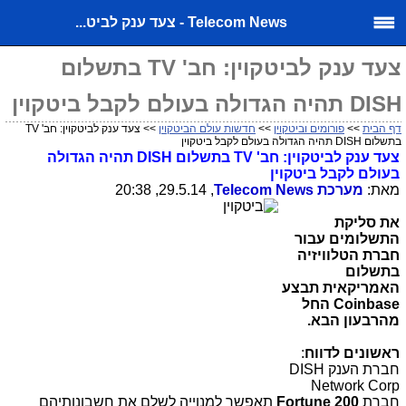
Telecom News - צעד ענק לביט...
צעד ענק לביטקוין: חב' TV בתשלום
DISH תהיה הגדולה בעולם לקבל ביטקוין
דף הבית
>>
פורומים וביטקוין
>>
חדשות עולם הביטקוין
>> צעד ענק לביטקוין: חב' TV
בתשלום DISH תהיה הגדולה בעולם לקבל ביטקוין
צעד ענק לביטקוין: חב'
TV
בתשלום
DISH
תהיה הגדולה
בעולם לקבל ביטקוין
מאת:
מערכת
Telecom News
, 29.5.14, 20:38
את סליקת
התשלומים עבור
חברת הטלוויזיה
בתשלום
האמריקאית תבצע
Coinbase
החל
מהרבעון הבא.
ראשונים לדווח
:
חברת הענק
DISH
Network Corp
חברת
Fortune 200
תאפשר למנוייה לשלם את חשבונותיהם