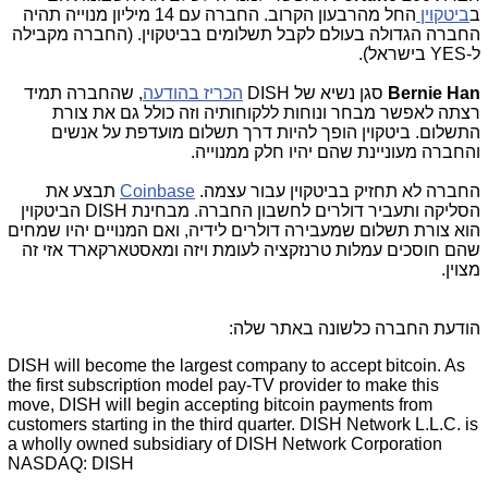
ב
ביטקוין
החל מהרבעון הקרוב. החברה עם 14 מיליון מנוייה תהיה
החברה הגדולה בעולם לקבל תשלומים בביטקוין. (החברה מקבילה
ל-YES בישראל).
Bernie Han
סגן נשיא של DISH
הכריז בהודעה
, שהחברה תמיד
רצתה לאפשר מבחר ונוחות ללקוחותיה וזה כולל גם את צורת
התשלום. ביטקוין הופך להיות דרך תשלום מועדפת על אנשים
והחברה מעוניינת שהם יהיו חלק ממנוייה.
החברה לא תחזיק בביטקוין עבור עצמה.
Coinbase
תבצע את
הסליקה ותעביר דולרים לחשבון החברה. מבחינת
DISH
הביטקוין
הוא צורת תשלום שמעבירה דולרים לידיה, ואם המנויים יהיו שמחים
שהם חוסכים עמלות טרנזקציה לעומת ויזה ומאסטארקארד אזי זה
מצוין.
הודעת החברה כלשונה באתר שלה:
DISH will become the largest company to accept bitcoin. As
the first subscription model pay-TV provider to make this
move, DISH will begin accepting bitcoin payments from
customers starting in the third quarter. DISH Network L.L.C. is
a wholly owned subsidiary of DISH Network Corporation
NASDAQ: DISH