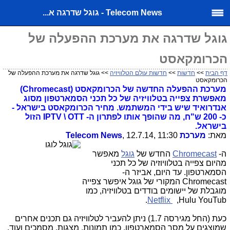
Telecom News - גוגל שדרגה א...
גוגל שדרגה את מערכת ההפעלה של
הכרומקאסט
דף הבית
>>
חדשות
>>
חדשות עולם הטלוויזיה
>> גוגל שדרגה את מערכת ההפעלה של
הכרומקאסט
מערכת ההפעלה החדשה של הכרומקאסט (Chromecast)
מאפשרת
צפייה בטלוויזיה של כל תכני הסמארטפון מסוג
אנדרואיד שיש בידי המשתמש. מחיר הכרומקאסט בישראל -
כ- 200 ש"ח, מה שהופך אותו לפתרון ה- IPTV \ OTT הזול
בישראל.
מאת:
מערכת Telecom News
, 12.7.14, 11:30
ה-
Chromecast
החדש של
גוגל
מאפשר
מהיום צפייה בטלוויוזיה של כל תכני
הסמארטפון. עד היום, אביזר ה-
Chromecast
המקורי של גוגל איפשר צפייה
מוגבלת של יישומים בודדים בטלוויזיה, כמו
.
Netflix
,Hulu YouTub
כעת (החל מגירסה 1.7) ניתן להעביר לטלוויזיה גם תכנים אחרים
שמוצגים על מסך הסמארטפון, כמו תמונות, מצגות, מסמכים ועוד.