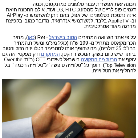
תכונה זאת אפשרית עבור טלפונים כמו נקסוס, וכמה
דגמים פופולריים של סמסונג,
LG, HTC
ועוד.
אולם התכונה הזאת
אינה נתמכת בטלפונים של אפל, בהם ניתן להשתמש ב- AirPlay
וב- ApplleTV בלבד. למשתמשי אנדרואיד, מדובר כמובן בקפיצת
מדרגה מאוד אטרקטיבית.
על פי אתר השוואה המחירים
הטוב בישראל
- Ret (
כאן
), מחיר
הכרומקאסט מתחיל מ- 199 ש"ח (כולל מע"מ ומשלוח,המחיר
בחו"ל: 35 דולרים), מה שהופך אותו לסטרימר הטלוויזיה הזול והטוב
ביותר שיש כיום בשוק. המכשיר הקטן,
המתקדם
והקומפקטי הזה גם
עוקף את
הרגולציה התקועה
בישראל לשידורי OTT (ר"ת: Over the
Top Television) והופך כל "טלוויזיה טיפשה" ל"טלוויזיה חכמה", בלי
להחליף את הטלוויזיה.