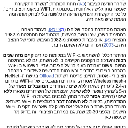
שחרר הודעה לציבור (
כאן
) תחת הכותרת: "משרד התקשורת
יאפשר מתן גלישה אלחוטית בטכנולוגיית WIFI במקומות ציבוריים".
כל כלי התקשורת העתיקו הודעה זו כלשונה בלי לבדוק אותה ומה
האמת שיש מאחוריה.
האמת מסתתרת בנוסח של הצו (
מ
צוי כאן,
בעמוד האחרון,
בחתימת השר), שבו השר, למעשה, ממחזר את ההחלטה מ-1982
המצויה
כאן
. או בעברית פשוטה: מ-1982 (וגיבוש סופי של המצב
היה ב-
2003
) ועד היום
לא השתנה דבר
.
ההיתר הכללי להשתמש ב-WiFi במקומות סגורים
קיים מזה שנים
רבות
והעדכונים הקטנים הקיימים בו לא השתנו, גם לא בהחלטה
מהיום. פשוט "עבודה בעיניים" על הציבור. עדיין השימוש ב-WiFi
במרחב הציבורי בתדרים ובעוצמות הנדרשים לשידורים במרחב
הציבורי -
אסור
, דהיינו: פריסת רשתות
Offload
בגישת ה- HetNet
ו-Wireless mesh
אסורה
, התדרים המוגבלים של ה-WiFi בתחום
ה-2.4 ג'יגהרץ נשארו
ללא שינוי
, התדרים
המוגבלים מאוד
של
ה-5 ג'יגהרץ נשארו
ללא שינוי
, העוצמות של השידורים נשארו
ללא
שינוי
(דהיינו:
אסור
לשדר מחוץ למבנים בגישות ה- WiFi
המודרניות), בקיצור:
לא השתנה דבר
ברגולציית ה-WiFi בישראל.
משרד התקשורת רוצה לאלץ את השוק להישאר עם תקני ה- WiFi
הישנים, מלפני 20-30 שנה, גם במרחב הציבורי. זה בדיוק מה
שנעשה כאן.
בנוסף, אפילו מגה אחד של ספקטרום לא שוחרר בישראל לטובת