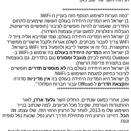
**************************************
"כמה הערות לשימוע הנוסף הזה בעניין ה-WiFi:
1) ישראל היא המדינה היחידה בעולם העושה שימועים לתחום
התדרים, שאמורים להיות חופשיים לציבור (חופשיים מרישיונות,
הגבלות ורגולציות, למעט עניין עוצמות השידור).
2) ישראל היא המדינה היחידה בעולם, שמי שמייבא אליה ציוד ל-
WiFi צריך לעבור מבחנים, לשלם אגרות ולקבל אישורים ממשרד
התקשורת. בלי זה אי אפשר לייבא ולהפעיל ציוד WiFi בישראל.
3) ישראל היא
המדינה היחידה בעולם
בה שימוש ב-WiFi ב-
Outdoor (מחוץ לבית)
מוגבל ומסורס
(גם בתדרים, גם בעוצמות
וגם בתצורת פריסת הרשת).
4) ישראל היא היחידה בעולם בה
לא מוספים תדרים
חופשיים
לציבור כחיזוק למגמת השימוש ב-WiFi!
5) ישראל היא המדינה היחידה בעולם בה
אין מדיניות
סדורה
ו
הקצאת תדרים
ל-Offload עבור חברות הסלולר".
*****************************************
ואכן, אחרי כמעט שנתיים, החליט השר
גלעד ארדן,
לאור
ההתנגדות הגורפת, שקיבל מכל הכיוונים, למה שכתוב בנייר
השימוע שלו מ-2013, לוותר על הרעיון ההזוי הזה, שלו עצמו.
זה
הכל
. דהיינו: הרעיון היה מתחילת הדרך רעיון נפל, שכעת נפל סופית
ונגנז.