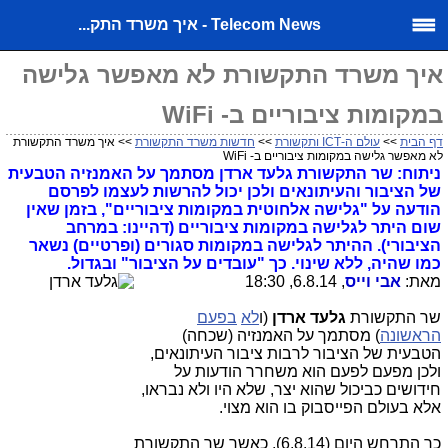
Telecom News - איך משרד התק...
איך משרד התקשורת לא מאפשר גלישה
במקומות ציבוריים ב- WiFi
דף הבית
>>
עולם ה-ICT ותקשורת
>>
חדשות משרד התקשורת
>> איך משרד התקשורת
לא מאפשר גלישה במקומות ציבוריים ב- WiFi
ניתוח: שר התקשורת גלעד ארדן מסתמך על האמנזיה הטבעית
של הציבור והעיתונאים ולכן יכול להרשות לעצמו לפרסם
הודעה על "גלישה אלחוטית במקומות ציבוריים", בזמן שאין
שום היתר לגלישה במקומות ציבוריים (דהיינו: במרחב
הציבורי). ההיתר לגלישה במקומות סגורים (ופרטיים) נשאר
כמו שהיה, ללא שינוי. כך "עובדים על הציבור" ובגדול.
מאת:
אבי וייס
, 6.8.14, 18:30
שר התקשורת
גלעד ארדן
(ו
לא
בפעם
הראשונה
) מסתמך על האמנזיה (שכחה)
הטבעית של הציבור לרבות ציבור העיתונאים,
ולכן מפעם לפעם הוא משחרר הודעות על
חידושים כביכול שהוא יצר, שלא היו ולא נבראו,
אלא בעולם הפייסבוק בו הוא מצוי.
כך התרחש היום (6.8.14), כאשר שר התקשורת