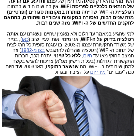
השר מהיום היא רק
נסיגה
מהרעיון של עצמו
ותו לא, עם הרעה
של הנתאים כלכליים לפריסת WiFi.
אין בה שום חידוש בתחום
רגולציית
ה-WiFi, שהייתה
מותרת במקומות סגורים (ופרטיים)
מזה שנים רבות, ואסורה במקומות ציבוריים ופתוחים, בהתאם
לתקנים החדשים של ה- WiFi, מזה שנים רבות
.
למי שהגיע במאמר עד הלום ולא מאמין שהיינו ונשארנו עם
אותה
רגולציה בדיוק על ה-WiFi
, אני מזמין אותו לעיין שוב (
כאן
), בנייר
של משרד התקשורת עצמו מ-2003, בו עוגנה סופית כל הרגולציה
של תחום ה-WiFi (רגולציה שהחלה להתגבש
בצו מ-1982
) וזה
המצב החוקי מאז עד
היום
,
ללא כל שינוי
. יתרה מכך, חברות
התקשורת הגדולות (בעלות רישיון מפ"א) צריכות להגיש בקשה
למתן שירותים ב- WiFi, מה
שנשאר בתוקפו
, מאז 2003 ועד היום.
ככה "עובדים"
מידי יום
על הציבור ובגדול.