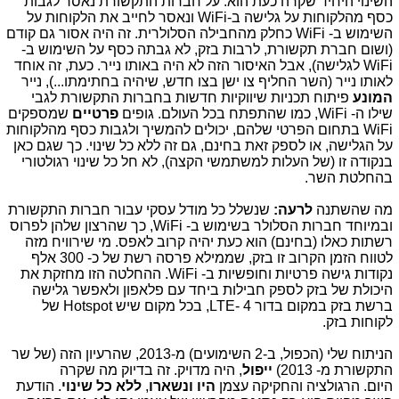
השינוי היחיד שקרה כעת הוא: על חברות התקשורת נאסר לגבות
כסף מהלקוחות על גלישה ב-WiFi ונאסר לחייב את הלקוחות על
השימוש ב- WiFi כחלק מהחבילה הסלולרית. זה היה אסור גם קודם
(ושום חברת תקשורת, לרבות בזק, לא גבתה כסף על השימוש ב-
WiFi לגלישה), אבל האיסור הזה לא היה באותו נייר. כעת, זה אוחד
לאותו נייר (השר החליף צו ישן בצו חדש, שיהיה בחתימתו...), נייר
המונע
פיתוח תכניות שיווקיות חדשות בחברות התקשורת לגבי
שילו ה- WiFi, כמו שהתפתח בכל העולם. גופים
פרטיים
שמספקים
WiFi בתחום הפרטי שלהם, יכולים להמשיך ולגבות כסף מהלקוחות
על הגלישה, או לספק זאת בחינם, גם זה ללא כל שינוי. כך שגם כאן
בנקודה זו (של העלות למשתמשי הקצה), לא חל כל שינוי רגולטורי
בהחלטת השר.
מה שהשתנה
לרעה:
שנשלל כל מודל עסקי עבור חברות התקשורת
ובמיוחד חברות הסלולר בשימוש ב- WiFi, כך שהרצון שלהן לפרוס
רשתות כאלו (בחינם) הוא כעת יהיה קרוב לאפס. מי שירוויח מזה
לטווח הזמן הקרוב זו בזק, שממילא פרסה רשת של כ- 300 אלף
נקודות גישה פרטיות וחופשיות ב- WiFi. ההחלטה הזו מחזקת את
היכולת של בזק לספק חבילות ביחד עם פלאפון ולאפשר גלישה
ברשת בזק במקום בדור 4 -LTE, בכל מקום שיש Hotspot של
לקוחות בזק.
הניתוח שלי (הכפול, ב-2 השימועים) מ-2013, שהרעיון הזה (של שר
התקשורת מ- 2013)
ייפול
, היה מדויק. זה בדיוק מה שקרה
היום. הרגולציה והחקיקה עצמן
היו ונשארו
,
ללא כל שינוי
. הודעת