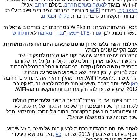
ה-WiFi, בניגוד
לנעשה
בעולם
הרחב
. בעולם
הרחב
ואפילו
באפריקה
, רשתות
WiFi
ציבוריות במרחב הציבורי מופעלות ע"י כל
חברות התקשורת, לרבות חברות
סלולר
ו
כבלים
.
מכאן: הרשתות העירוניות ב-WiFi במרחבים הציבוריים בישראל היו
ונשארו
נכות
. לכן,
גם
ה-
LTE
יישאר
"
נכה
".
מאומה
לא
התחדש
.
אז למה השר גלעד ארדן פרסם פתאום היום הודעה הממחזרת
מצב הקיים שנים רבות?
התשובה נעוצה בזיגזג שהשר נקט מאז שנכנס לתפקידו. שר
התקשורת
גלעד ארדן
החליט לשנות (ולהרוס) כל מה שקודמו
בתפקיד (
משה כחלון
) קידם. במסגרת זו החל להתנכל לחברות
הסלולר והקווי, ובין היתר, יצא בשימוע
האוסר
על חברות
ההתקשורת להפעיל WiFi. את המהלך ההזוי הזה ניתחתי בהרחבה
כאן
לפני יותר משנה. השימוע הזה פורסם לראשונה באוקטובר
2012, שימוע שנועד להרחיק את חברות התקשורת מה-WiFi.
בניתוח ציינתי אז, בין היתר: "
כנראה שהשר
גלעד ארדן
החליט
ללכת בדרך של
רחבעם
. דרך של כפייה בכוח של מהלכים לא
הגיוניים וכואבים בשוק התקשורת. הסוף של הסרט הזה ידוע. חבל
שכך מתנהג שר בממשלת ישראל"
.
לאחר שהייתה התנגדות רבתית לרעיון הזה של השר, בוצע שימוע
נוסף באותו נושא בסוף 2013, שנותח
כאן
, ואני מביא את עיקרי
הניתוח השני שלי שוב כאן: