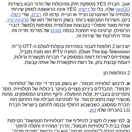
אגב, חברת YES מספקת חלק מהיכולות של הדור הבא בשירות
yesGO
שלה, בלי כל
רישיון
. YES אינה הראשונה לספק שירותי
טלוויזיה על האינטרנט הנייד או הנייח. קדמו לה
רבים
, שדי
כשלו
.
כיום, השירות המבוקש ביותר בשוק הישראלי הוא של
קרטינה טיוי
,
שירות מאוד פופולרי בקבוצות אוכלוסייה מסוימות (למשל: דוברי
הרוסית). קרטינה טיוי תומכת בכמה
סוגים
של מזרימי מדיה וזה
אחד היתרונות של שירות זה.
יש כיום 2 חלופות לעבור במהירות ובקלות לעולם ה-OTT (ר"ת:
Over The top Television). המונח IPTV הוא מונח מקביל,
שמתייחס לשירות דומה המסופק ע"י חברות תקשורת גדולות,
דוגמת קבוצת בזק, על רשת התקשורת של אותה קבוצה.
2 החלופות הן:
א
. לרכוש "טלוויזיה חכמה". יש בשוק מבחר די יפה של "טלוויזיות
חכמות". ההבדלים ביניהן מצויים בעיקר ביכולות של הטלוויזיה: מסך
ותפריטים בעברית, קלות ההפעלה, היקף התכנים המסופקים, מהות
מכשירי קצה נתמכים ועוד. עד לאחרונה הובילה את התחום הזה
חברת סמסונג, כשבשבוע החולף נכנסה לתחום בישראל חברת
LG בהכרזה שלה
כאן
.
ב
. למי שאין לו תקציב להחליף את "הטלוויזיות הטפשות" הקיימות
אצלו בבית ל"טלוויזיות חכמות", הדרך המהירה והקלה להפוך
טלוויזיה רגילה ל"טלוויזיה חכמה" היא ע"י רכישת "מזרים מדיה".