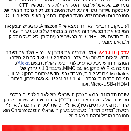
ממחשב של אפל על מסך הטלווזיה ולא להיות מכשיר OTT
לאספקת שידורי טלוויזיה על רשת האינטרנט. רק הגרסה הבאה של
המוצר הזה (שטרם ידוע מועד השקתו) תתמוך באופן מלא ב-OTT.
4
) במקום הרביעי והאחרון נמצא Amazon Fire. כרגע יש יבואן אחד
המייבא את המכשיר הזה מארה"ב במחיר של כ-600 ש"ח. עפ"י
חוות הדעת של C/NET, זה מכשיר יקר (יחסית) ולא בשל מספיק
ולכן אינו מומלץ.
עדכון 22.10.16
: אמזון שדרגה את פתרון Fire TV שלה עם מעבד
חדש ויכולות חדשות (עם עדכון המחיר ל-39.99 דולרים ליחידה).
המוצר החדש מכיל כעת: יכולות הפעלה קולית (בשם
Alexa
),
תמיכה ב-WiFi בתקן ac עם MIMO, מעבד 1.3 גיגהרץ של
Mediatek מרובע ליבות, מעבד גרפי חדש שתומך בתקן HEVC,
תמיכה בבלוטוס' גרסה 4.1, 1 גיגה RAM ו-8 גיגה זיכרון, חיבורי
HDMI ו-Micro-USB, ועוד.
שורה תחתונה
: כרגע הצרכן הישראלי יכול לעבור לצפייה בתכני
טלוויזיה מעל לרשת האינטרנט (OTT) או ברכישה של שירות מספק
שירות (דוגמת קרטינה טיוי), או ע"י רכישת "טלוויזיה חכמה", או ע"י
רכישת "מזרים מדיה", כשכרגע בשוק הישראלי ה-Chromecast הוא
המוצר המוביל ובמחיר מאוד זול.