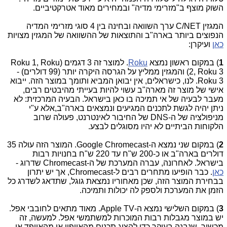
השוק מוצף ב"מזרימי מדיה" ובמחירים מאוד אטרקטיביים.
המגזין C/NET ערך השוואה ובחינה בין 4 סוגי מזרימי המדיה
הנפוצים ביותר בארה"ב והתוצאות של ההשוואה של המגזין מצויות
כאן
ועיקרן:
1
) במקום ראשון נמצא
Roku
. למוצר זה 3 דגמים (Roku 1, Roku
2, Roku 3) והמגזין ממליץ על הגרסה היקרה יותר (99 דולרים) -
Roku 3. לנו, כישראלים, אין יבואן המביא ותומך במוצר הזה. ייבוא
אישי של מוצר זה מארה"ב עשוי להיות בעייתי מהיבטים רבים,
מעבר לבעיה של אי תמיכה בו כאן בישראל. הבעיה המרכזית: לא
ניתן יהיה לגשת לתכנים המגיעים ונמצאים בארה"ב,אלא ע"י
מניפולציה של ה-DNS של החיבור לאינטרנט, פעולה שרוב
הלקוחות הביתיים לא יהיו מסוגלים לבצע.
2
) במקום שני נמצא ה-Google Chromecast. המוצר הזה עולה 35
דולרים בארה"ב או כ-200 ש"ח עד 220 ש"ח בחנויות רבות
בישראל. לאחרונה, עברה המערכת של ה-Chromecast שדרוג -
כאן
. כבר הופיעו מתחרים רבים ל-Chromecast, אך יש יתרון
בבחירת המוצר הזה, שכן מאחוריו נמצאת גוגל, שתדאג לשדרג כל
הזמן את המערכת ולספק לה יכולות ותמיכה.
3
) במקום השלישי נמצא ה-Apple TV. מאוד מתאים לחובבי אפל.
יש במוצר מגבלות רבות המוכרות למשתמשי אפל. למעשה, זה
מכשיר, שנבנה בעיקר כדי להציג תכנים מהאייפון או מהאייפד או