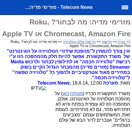
Telecom News - מזרימי מדיה:...
מזרימי מדיה: מה לבחור? Roku,
Chromecast, Amazon Fire או Apple TV
דף הבית
>>
חדשות
>>
חדשות עולם הטלוויזיה
>> מזרימי מדיה: מה לבחור? Roku,
Chromecast, Amazon Fire או Apple TV
אין צורך להמתין ל"מהפכת שידורי הטלוויזיה על האינטרנט"
של משרד התקשורת. אפשר להיות חלק מהמהפכה הזו ע"י
רכישת "טלוויזיה חכמה" או לחילופין לבחור ולרכוש Media
Streamer (מזרים מדיה) מהמבחר הגדול הקיים בשוק
במחירים מאוד אטרקטיביים ולהפוך כל "טלוויזיה טפשה"
ל"טלוויזיה חכמה".
מאת:
מערכת
, 18.8.14, 12:00
Telecom News
משרד התקשורת הכריז (
מנותח כאן
) על
מהפכת הטלוויזיה על האינטרנט. אולם,
המהפכה הזו לא עומדת בפתח והיא לא
תתרחש מחר, גם לא מחרתיים. לעומת
זאת, המשתמשים עצמם "מצביעים
ברגליים" ועוברים לדור הבא של עולם
הטלוויזיה.