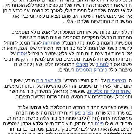
חודש את המשכורת החודשית שלהם, כפיצוי כספי ללא הוכחת נזק,
על
אי מענה
שלהם על הפניות שלי, לאורך כל השנה. אני כרגע בוחן
איך אני מממש את השיטה הזו, שהם מציעים כעת, ומעביר את
המשכורות החודשיות שלהם - אלי...
ד
. לעיתים, פניות של אזרחים מטופלות ע"י אנשים לא מוסמכים
המתחזים כבעלי תפקידים מוסמכים ועונים תשובות שגויות
וטפשיות. דוגמה בולטת: נהג המנכ"ל
שהתחזה
לעוזר המנכ"ל והחל
להשיב בשמו של המנכ"ל כמיטב הדימיון היצירתי שלו. אגב, תופעות
אלו קיימות עד עצם היום הזה. לא פלא שהשב"כ וצה"ל
אסרו
על
חברות התקשורת להעביר מסמכים מסווגים למשרד התקשורת, כי
פשוט אסור
לסמוך
על
מקבלי
המסמכים הללו, שאין להם שום
מעצור, כולל
פיברוק
מסמכים
רשמיים.
ה
.
מצפצפים
על "חוק חופש המידע" ו
לא מעבירים
מידע, שאין בו
שום סיווג, לאזרחים שפונים. זה חלק מהשיטה של הסתרת מעשים,
שנחזים להיות פליליים
, שנעשים (כנראה) במשרד, בידיעת השר
והמנכ"ל, שמסתירים את המעשים והחשדות מידיעת הציבור.
ו
. פנייה באמצעי המדיה החדשים ובסלולר:
לא שמעו
על זה
במשרד התקשורת.
מצ"ב כאן
דיווח לדוגמה מה עושה חברה
ממשלתית אחת (חח"י) לגבי פניות הציבור אליה ברשת חברתית.
היחיד, שיש לו
פינה
בפייסבוק, הוא כבוד השר
גלדע ארדן
, שמפעם
לפעם מעלה את הגיגי ליבו לפייסבוק... כמובן שמדובר בדבר
חד