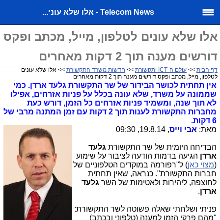
Telecom News - אלו שלא עוני...
אלו שלא עונים לטלפון, מייל, מכתב ופקס
דורשים מענה תוך 2 דקות מאחרים
דף הבית
>>
עולם ה-ICT ותקשורת
>>
חדשות משרד התקשורת
>> אלו שלא עונים
לטלפון, מייל, מכתב ופקס דורשים מענה תוך 2 דקות מאחרים
אין תחתית לכושר הבידור של שר התקשורת גלעד ארדן. כמי
שממונה על משרד, שלא עונה בכלל על פניות אזרחים, אפילו
לא תוך שנה, ומשמיד פניות אזרחים כל הזמן, דורש כעת
מחברות התקשורת לענות תוך 2 דקות עם זמן המתנה מרבי של
6 דקות.
מאת:
אבי וייס
, 19.8.14, 09:30
הבדיחה היומית של שר התקשורת
גלעד
ארדן
הגיעה בדמות הודעה לציבור על שימוע
(
מצוי כאן
) ל"רפורמה במוקדים הטלפוניים של
חברות התקשורת". כנראה, שאין תחתית
לחוצפה, ליהירות ולאטימות של השר
גלעד
ארדן
.
פניתי ושלחתי שאלה פשוטה לשר התקשורת:
"מהם פרקי הזמן למענה (טלפוני ובכתב)