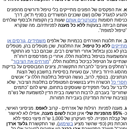
א
. את הפקסים של הפונים מתיייקים בלי טיפול ודורשים מהפונים
להגיע למגדל שלום (שם שוכנים המשרדים בסניף ת"א), דרך
כניסות חסומות
ומטרטרים אותם
שעות בין הקומות ולבסוף שולחים
אותם הביתה בצעקות
ללא כל מענה
לפניותיהם. מה שנקרא
"טיפול למופת".
ב
. את תלונות האזרחים בכמויות של אלפים
משמידים, גורסים או
מתייקים
ללא כל טיפול
. את התלונות, שכן מטפלים בהן, מטפלים
בהן לא נכון ובזלזול אחרי חודשים רבים, שבהם כבר פג התוקף
והמשמעות בטיפול בתלונות הללו. אחרי כן מפרסמים דוחו"ת
שנתיים על הטיפול כביכול בתלונות הללו, "
מורחים את הציבור
"
ו"מחלקים ציונים" לחברות התקשורת, ציונים המבוססים על בדיקות
מהסוג הירוד ביותר, עם טעויות בסיסיות בחשבון (של הצגת
הנתונים). בנוסף, לרוב, נעשה הטיפול בתלונות הללו ע"י אנשים
חסרי כל
הכשרה וידע בנושאים המטופלים בתלונות הציבור, שלא
לדבר על בעלי תפקידים שעוסקים בתחום, שיש להם "כתמים
שחורים" בעברם, לרבות הרשעה בבית הדין למשמעת של נש"מ
(נציבות שירות המדינה) בעבירות חמורות.
ג
. מענה לפניות רגילות של אזרחים - קרוב
לאפס
. מניסיוני האישי,
כ-
95% מהפניות שלי
אינן זוכות
לשום מענה
, אפילו לא לאישור
של קבלת הפנייה. לפי העיקרון של 1,000 ש"ח פיצוי כספי ללא
הוכחת נזק (כפי שהשר מציע
בשימוע
), שר התקשורת
גלעד ארדן
ומנכ"ל משרד התקשורת
אבי ברגר
היו אמורים להעביר אלי כל