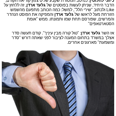
כיווני לחלוטין
. כמיטב המסורת שקבע שליט צפון קוריאה הקודם,
הדבר היחיד, שניתן לעשות בפוסטים של
גלעד ארדן
,
זה ללחוץ על
Like ולכתוב "שירי הלל", למשל: כמה הכותב מתפעם מהשמש
הזורחת מעל לראשו של
גלעד ארדן
והמפיקה את הפוסט הנהדר
והמרשים, שפורסם תחת שמו ותמונתו. ממש "אומת
הסטארטאפים"
אז השר
גלעד ארדן
: "טול קורה מבין עיניך". קודם תעשה סדר
אצלך במשרד בתחום המענה לציבור לפני שאתה דורש "סדר
ומשמעת" מארגונים אחרים.