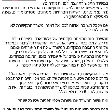
במשרד התקשורת עצמו לפניות אזרחים?
מדוע אי אפשר לפנות למשרד התקשורת באמצעי המדיה החדשים
(דהיינו: אינטרנט, רשתות חברתיות, מסרונים ומסרים מידיים, מענה
באפליקציה בסמארטפון)?".
אם אקבל תשובה, אדווח לכם. אל דאגה, משרד התקשורת
לא
עונה
. לא רק לי.
המשרד הזה מתמחה בקדנציה של
גלעד ארדן
ביצירת ניירת
ורגולציה מסובכת, שתייקר את שירותי התקשורת לציבור, ובמקרה
של זמני התגובה במוקדים, המשרד שולח את האזרחים עצמם
לתבוע את הפיצוי (מה שיוביל להקמה של ענף של עורכי דין,
שיתמחו בתביעת פיצויים על אי עמידה בזמני המענה במוקדים,
שלא לדבר על כך, שהשימוע עוסק רק במענה ולא בטיב המענה.
דהיינו: אפשר לענות מהר אבל לא לתת כל פתרון לפונה...).
משרד התקשורת, הוא המשרד היחיד הנמצא עדיין במאה ה-19
בדרכים לפנות אליו. רוב הפניות של הציבור אליו חייבות להתבצע
בפקסים, בדואר רגיל או בדואר אלקטרוני (רק בחלק קטן
מהמקרים). פניות בטלפון למשרד התקשורת הן בזבוז זמן, אין מי
שייענה, לא ב-6 דקות ולא בכלל.
ומה עושה המשרד עם עשרות אלפי הפניות אליו כל שנה?
הנה מבחר משיטות הטיפול של משרד התקשורת בפניות אליו: