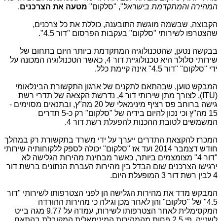
המהירה והמתקדמת בישראל
", "סלקום"
מטעה את הצרכנים
.
הקבוצה, שבשמה מוגשת התובענה, כוללת את כל צרכנים,
שהצטרפו לשירותי "סלקום" בעקבות הפרסום "דור 4.5".
בבקשה נטען, שהטכנולוגיה המתקדמת ביותר היום בתחום של
שירותי סלולר היא טכנולוגיית דור 4, כאשר הטכנולוגיה המכונה על
ידי "סלקום" "דור 4.5" אינה קיימת כלל.
המבקש טוען, שבהתאם לתקנים של ארגון התקשורת הבינלאומי
(
ITU
), לצורך מתן שירותי דור 4, נדרשת הקצאה של תדרי רשת
גישה ברוחב פס רציף מינימאלי של 20 מה"ץ, ובתנאים מסוימים -
15 מה"ץ וכי נכון להיום בידיה של "סלקום" רק כ-5 תדרים
המשמשים לטובת ההכנות להפעלת רשת דור 4.
המכרז להקצאת התדרים ייערך על ידי משרד בתקשורת רק במהלך
חודש דצמבר 2014 ועד אז "סלקום" יכולה לספק ללקוחותיה שירותי
"דור 4" מצומצמים ביותר, כאשר מבחינת מהירות הגלישה לא
ירגישו הצרכנים שום הבדל בין מהירות העברת הנתונים ברשת דור
4 לבין רשת דור 3 המופעלת היום.
המבקש מדד את מהירות הגלישה הן לפני הצטרפותו לשירותי "דור
4.5" של "סלקום" והן לאחר מכן וגילה כי מהירות ההורדה
המקסימלית לאחר הצטרפותו לשירות, עמדה על 9.77 מגה בייט
לשנייה, פי 2.5 פחות מהמהירות המינימאלית המקובלת בהתאם