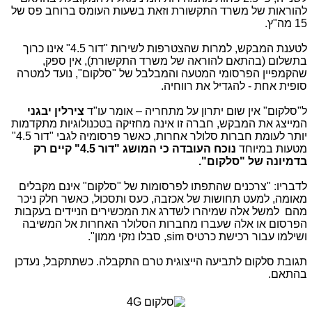
להוראות של משרד התקשורת וזאת בשעות העומס ברוחב פס של
15 מה"ץ.
לטענת המבקש, למרות שהצטרפות לשירות "דור 4.5" אינו כרוך
בתשלום (בהתאם להוראה של משרד התקשורת), אין ספק,
שהקמפיין הפרסומי המטעה והמבלבל של "סלקום", נועד למטרה
סופית אחת - להגדיל את רווחיה.
ל"סלקום" אין שום יתרון על מתחריה – אומר עו"ד
צירלין יבגני
המייצג את המבקש, חברה זו אינה מחזיקה בטכנולוגיות מתקדמות
יותר לעומת חברות סלולר אחרות, כאשר פרסומיה לגבי "דור 4.5"
מטעות במיוחד
נוכח העובדה כי המושג "דור 4.5" קיים רק
בדמיונה של "סלקום".
לדבריו: "צרכנים שהתפתו לפרסומות של "סלקום" אינם מקבלים
מאומה, למעט תחושות של אכזבה, כעס ותסכול, כאשר חלק ניכר
מהם למשל אלה שמיהרו לשדרג את המכשירים הניידים בעקבות
הפרסום או אלה שעברו מחברות הסלולר האחרות אל המשיבה
ושילמו עבור רכישת כרטיס
sim
, סבלו נזקי ממון".
תגובת סלקום לתביעה הייצוגית טרם התקבלה. כשתתקבל, נעדכן
בהתאם.