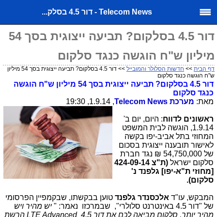
Telecom News - דור 4.5 בסלק...
דור 4.5 בסלקום? תביעה ייצוגית בסך 54
מיליון ש"ח הוגשה כנגד סלקום
דף הבית
>>
חדשות הסלולר והמובייל
>> דור 4.5 בסלקום? תביעה ייצוגית בסך 54 מיליון
ש"ח הוגשה כנגד סלקום
דור 4.5 בסלקום? תביעה ייצוגית בסך 54 מיליון ש"ח הוגשה
כנגד סלקום
מאת:
מערכת
Telecom News
, 1.9.14, 19:30
ראשונים לדווח
: היום, יום ב'
1.9.14, הוגשה לבית המשפט
המחוזי בתל אביב-יפו בקשה
לאישור תובענה ייצוגית בסכום
של 54,750,000 ₪ נגד חברת
סלקום ישראל
(ת"צ 424-09-14
[מחוזי ת"א-יפו] גלפנד נ'
סלקום).
המבקש, עו"ד
אלכסנדר גלפנד
טוען בבקשתו, שבקמפיין הפרסומי
של "דור 4.5 באינטרנט סלולרי", שבמרכזו נאמר: "
יש מהיר ויש
מהיר יותר, סלקום מביאה לכם את דור 4.5
LTE Advanced
הרשת