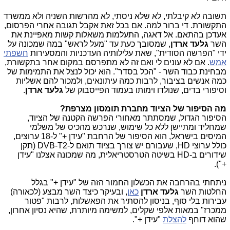
תשובה לא קיבלתי, לא שלא ניסתי, לא מהרשות השניה ולא ממשרד
התקשורת. די ברור למה. אם בכל זאת אקבל תגובה אחרי הפרסום,
אעדכן בהתאם. אל דאגה, התעלמות משאלות קשות מאפיינת את
השר
גלעד ארדן
, שמסובך כעת עד "מעל לראש" במה שמכונה על
ידי "הפרשה הסודית", שאת עלילותיה העדכניות והמסעירות
חשפתי
אמש
. אם לא עונים לי ואם זה לא מתפרסם במקום אחר בתקשורת,
מבחינת כבוד השר - "הכל בסדר". הוא יכול לנצל את התמימות של
כמה אנשים בציבור, לרבות כמה עיתונאים, ולמכור להם אשליות
וסיפורי בדים, שנולדו וימותו בעמוד הפייסבוק של
גלעד ארדן
.
מה הסיפור של הציוד מחברת תומסון מצרפת?
הסיפור הגדול, שמסתתר מאחורי הפרשה הקטנה של הציוד,
שמחליד ומתיישן ללא כל שימוש, שנרכש מהכיס של משלמי
המיסים בישראל, הוא הסיפור של הרחבת "עידן +" ל-18 ערוצים,
כולל ערוצי HD, שעבורם יש צורך בציוד תואם ל-DVB-T2 (תקן
שידורים ב-HD בשיטה הטרסטריאלית, מה שמכונה אצלנו "עידן
+").
ניתחתי בהרחבה את הכשלון החמור הזה של "עידן +" בגלל
החלטות השר
גלעד ארדן
כאן
, ובעיקר כיצד השר מבצע (לכאורה)
עבירות בלי סוף, בניסון להסתיר את הפאשלות, לרבות "פטור
ממכרז" במאות אלפי שקלים, למשימה מיותרת, שהיא נסיון אחרון,
שהוא דוחף
להצלת
"עידן +".