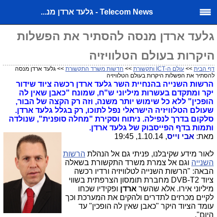
Telecom News - גלעד ארדן מנ...
גלעד ארדן מנסה להסתיר את הפשלות
היקרות בעולם הטלוויזיה
דף הבית
>>
עולם ה-ICT ותקשורת
>>
חדשות משרד התקשורת
>> גלעד ארדן מנסה
להסתיר את הפשלות היקרות בעולם הטלוויזיה
הרשות השנייה בהנחיית השר גלעד ארדן רכשה ציוד שידור
יקר ומתקדם בעשרות מיליוני ש"ח, שמונח "כאבן שאין לה
הופכין" ללא כל שימוש יותר משנה, וזה רק הקצה של הבור,
שעולם הטלוויזיה הישראלי נפל לתוכו, רק בגלל גלעד ארדן.
סלקום בדרך לנפילה. ניתוח וסקירת "מחלה סופנית", שנולדה
ותמות בדף הפייסבוק של גלעד ארדן.
מאת:
אבי וייס
, 1.10.14, 19:45
לאור מידע שקיבלנו, פניתי גם אל הנהלת
הרשות
השנייה
וגם אל צמרת משרד התקשורת בשאלה
הבאה: "הרשות השנייה לטלוויזיה ורדיו רכשה
ציוד DVB-T2 מחברת תומסון הצרפתית בשווי
מיליוני אירו. אלא שהשר
ארדן
ופקידיו שכחו
לקיים מכרזים לתדרים ולהקים את המערכת וכך
עומד הציוד היקר "כאבן שאין לה הופכין" עד
היום".