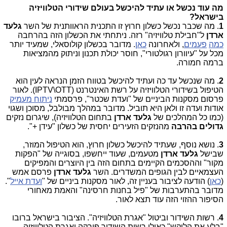
מה עוד נכשל או עתיד להיכשל בעולם שידורי הטלוויזיה
בישראל?
1
. מה שכבר נכשל כשלון חרוץ זו התכנית הראוותנית של השר
גלעד
ארדן
ל"חבילת טלוויזיה" רזה. ניתחתי את הכשלון הזה בהרחבה
כמה
פעמים
, ולאחרונה
כאן
. מדובר בכשלון קולוסאלי, שמעיד יותר
מכל על "עיוורון רגולטורי", חוסר יכולת תכנון וניתוק מהמציאות
ברמה חמורה.
2
. מה שנכשל עד כה ועתיד להיכשל בטווח הזמן הנראה לעין הוא
הטיפול בשידורי הטלוויזיה על רשת האינטרנט (IPTV\OTT). לאור
פרסום מסקנות הביניים של "ועדת שכטר", פרסמתי
ניתוח מעמיק
אודות ועדה זו ולאן היא תוביל. מדובר במהלך מבולבל, מסוכן ושגוי
(כמו כל המהלכים של
גלעד ארדן
בתחום הטלוויזיה), שיגרום נזקים
גדולים בהרבה
מהנזקים הזעירים יחסית של כשלון "עידן +".
3
. נושא נוסף, שעתיד להיכשל כשלון חרוץ, הוא הטיפול המוזר,
שבישל
גלעד ארדן
מטעמים, שעוד ייחשפו, בסוגייה של "הפקות
מקור" וההסכמים הקיימים בתחום הזה בין היוצרים והמפיקים
העצמאיים לבין הגופים המשדרים. השר
גלעד ארדן
פרסם אמש
(
כאן
) הודעה לציבור בעניין זה, לאור מסקנות ביניים של "
ועדת אייל
".
מדובר בהתערבות של "פיל בחנות חרסינה" והאמת מאחורי
הסיפור ההזוי הזה עוד תצא לאור.
4
. רשות השידור וביטול "אגרת הטלוויזיה". הציבור בישראל ברובו
"בלע את הלוקש" כאילו רשות השידור פורקה ואגרת הטלוויזיה