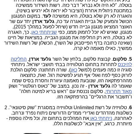
בוטלה. "לא היה ולא נברא" דבר כזה. רשות השידור ממשיכה
במתכונת ניהולית אחרת (הציבור לא יראה ולא ירגיש בשינוי),
והאגרה לא רק שלא בוטלה, היא ממשיכה
לעד
. במקום המנגנון
הכושל והמעיק של גביית האגרה עד כה,
גלעד ארדן
יחד עם שר
האוצר המציאו מנגנון גבייה חדש (שיחל לפעול במהלך 2015),
מנגנון, שאיש לא יוכל לחמוק ממנו, כפי
שניתחתי כאן
. כך, האגרה
לא בוטלה, היא רק החליפה את מנגנון הגבייה. במציאות של חיינו
(שאינה כתובה בדף הפייסבוק של השר), הכשלון של רשות השידור
ממשיך, כאילו מאומה לא קרה.
5
.
סלקום
. קבוצת סלקום, בלחץ של השר
גלעד ארדן
,
החליטה
להיכנס
לתחרות בתחום הטלוויזיה בבתי תושבי ישראל. ניתחתי
סוגיה זו כמה פעמים (למשל
כאן
). שורה תחתונה: סלקום הולכת
לזרוק כסף לפח ואולי אף תגיע לפשיטת רגל. זאת, כתוצאה
מההרפתקאה הזו, שנובעת מאמונה עיוורת וחסרת בסיס שמה
שאומר לה
גלעד ארדן
- זה נכון. במצב של "כאוס רגולטורי" ושוק
מאוד תחרותי
, סלקום נכנסת עם "ראש בריא למיטה חולה"
ו"תשבור את הרגליים" בהרפתקאה הזו.
6
. טלוויזיה על רשת Unlimited וטלוויזיה במסגרת "שוק סיטונאי". 2
כשלונות מהדהדים ואדירי ממדים הדורשים ניתוח נפרד ונרחב.
לאחרונה,
ניתחתי כאן
את המהלכים בתחום זה, וכל מילה נוספת -
מיותרת. כרגע, "אין אבא" לכשלונות הללו.