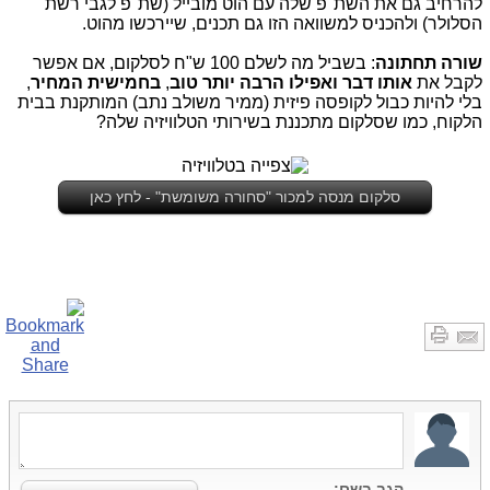
להרחיב גם את השת"פ שלה עם הוט מובייל (שת"פ לגבי רשת
הסלולר) ולהכניס למשוואה הזו גם תכנים, שיירכשו מהוט.
שורה תחתונה
: בשביל מה לשלם 100 ש"ח לסלקום, אם אפשר
לקבל את
אותו דבר ואפילו הרבה יותר טוב
,
בחמישית המחיר
,
בלי להיות כבול לקופסה פיזית (ממיר משולב נתב) המותקנת בבית
הלקוח, כמו שסלקום מתכננת בשירותי הטלוויזיה שלה?
סלקום מנסה למכור "סחורה משומשת" - לחץ כאן