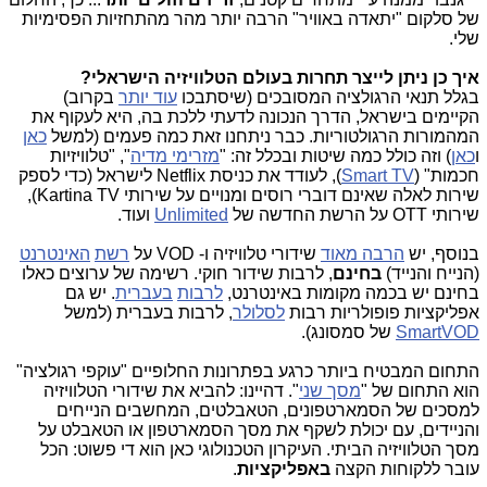
של סלקום "יתאדה באוויר" הרבה יותר מהר מהתחזיות הפסימיות
שלי.
איך כן ניתן לייצר תחרות בעולם הטלוויזיה הישראלי?
בגלל תנאי הרגולציה המסובכים (שיסתבכו
עוד יותר
בקרוב)
הקיימים בישראל, הדרך הנכונה לדעתי ללכת בה, היא לעקוף את
המהמורות הרגולטוריות. כבר ניתחנו זאת כמה פעמים (למשל
כאן
ו
כאן
) וזה כולל כמה שיטות ובכלל זה: "
מזרימי מדיה
", "טלוויזיות
חכמות" (
Smart TV
), לעודד את כניסת Netflix לישראל (כדי לספק
שירות לאלה שאינם דוברי רוסים ומנויים על שירותי Kartina TV),
שירותי OTT על הרשת החדשה של
Unlimited
ועוד.
בנוסף, יש
הרבה מאוד
שידורי טלוויזיה ו- VOD על
רשת
האינטרנט
(הנייח והנייד)
בחינם
, לרבות שידור חוקי. רשימה של ערוצים כאלו
בחינם יש בכמה מקומות באינטרנט,
לרבות
בעברית
. יש גם
אפליקציות פופולריות רבות
לסלולר
, לרבות בעברית (למשל
SmartVOD
של סמסונג).
התחום המבטיח ביותר כרגע בפתרונות החלופיים "עוקפי רגולציה"
הוא התחום של "
מסך שני
". דהיינו: להביא את שידורי הטלוויזיה
למסכים של הסמארטפונים, הטאבלטים, המחשבים הנייחים
והניידים, עם יכולת לשקף את מסך הסמארטפון או הטאבלט על
מסך הטלוויזיה הביתי. העיקרון הטכנולוגי כאן הוא די פשוט: הכל
עובר ללקוחות הקצה
באפליקציות
.