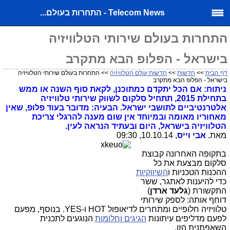
Telecom News - התחרות בעולם...
התחרות בעולם שירותי הטלוויזיה
בישראל - הפלופ הבא מתקרב
דף הבית
>>
חדשות
>>
חדשות עולם הטלוויזיה
>> התחרות בעולם שירותי הטלוויזיה
בישראל - הפלופ הבא מתקרב
ניתוח: אם הכל יתקדם כמתוכנן, לקאת סוף השנה או ממש
בתחילת 2015, תתחיל סלקום לשווק שירותי טלוויזיה
אלטרנטיביים לתושבי ישראל. הבעיה: מדובר בעוד פלופ, שאין
מאחוריו מאומה ובמיוחד אין שום מענה להרגלי צריכת
הטלוויזיה בישראל, היום ובעתיד הנראה לעין.
מאת.
אבי וייס
, 10.10.14, 09:30
בתקופה האחרונה קבוצת
סלקום מבצעת את כל
ההכנות הטכניות ו
השיווקיות
כדי להיענות לאתגר, ששר
התקשורת (
גלעד ארדן
)
דוחף אותה: לספק שירותי
טלוויזיה חלופיים ומתחרים לדיאופול HOT ו-YES. בנוסף, מפעם
לפעם מדליפים עיתונות
הגיגים וחלומות
הנוגעים לתכנית
השאפתנית הזו.