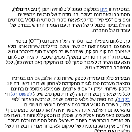
במסגרת זו
מינו
בסלקום סמנכ"ל טלוויזיה ותוכן (
יניב גרינולד
),
הסתובבו לאחרונה בעולם, קנו סדרות של סרטים ממפיקים
ומפיצים "לפי קילו" כדי למלא את ספריית סרטי ה-VOD בסרטים
והחלו בניסוי טכנולוגי של השירות עם הממיר החדש בבתים של
עובדים של החברה.
כך,
סלקום מפעילה כבר טלוויזיה על האינטרנט (OTT) בניסוי
מצומצם והדגימה זאת גם לשר. אולם, כדי לתת שירות ארצי מלא
יש צורך בתיקוני חקיקה, שיתרחשו רק לקראת סוף דצמבר 2014
במסגרת "חוק ההסדרים במשק". מכאן, שסביר להניח, שסלקום
תצא עם השירות לציבור סמוך לסיום החקיקה (אם תהיה כזו), לכל
המאוחר בתחילת 2015.
הבעיה
: סלקום עתידה לספק שירות נכה ועלוב, גם אם במרכזו
נמצאת מערכת טכנולוגית מתקדמת לאחסון ושידור וידיאו. דהיינו:
לספק שירותי "עידן +" עם 6 ערוצים, שממילא מסופקים
בחינם
,
לכל מי שמעוניין בשירות הזה (שירות מקרטע, שיכול
לפשוט רגל
ודי
בקרוב
), בתוספת של מלאי סרטים ישנים, שנרכשו כאמור "לפי
קילו", בשרת ה-VOD ועוד כמה ערוצים חופשיים ושוליים
מהאינטרנט העולמי. את זה אפשר יהיה לראות גם על סמארטפון \
טאבלט באמצעות אפליקציה, שסלקום תספק ללקוחותיה. הערוצים
הלינאריים המבוקשים ביותר בישראל, החל מספורט וכלה בעולם
הילדים
אין
כרגע בתכנית של סלקום ולא ברור אם יהיו בשירות של
סלקום (
אם בכלל
).