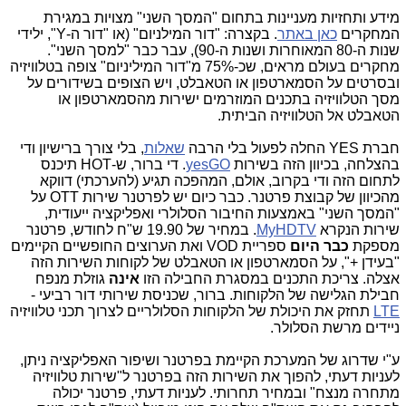
מידע ותחזיות מעניינות בתחום "המסך השני" מצויות במגירת
המחקרים
כאן באתר
. בקצרה: "דור המילניום" (או "דור ה-Y", ילידי
שנות ה-80 המאוחרות ושנות ה-90), עבר כבר "למסך השני".
מחקרים בעולם מראים, שכ-75% מ"דור המיליניום" צופה בטלוויזיה
ובסרטים על הסמארטפון או הטאבלט, ויש הצופים בשידורים על
מסך הטלוויזיה בתכנים המוזרמים ישירות מהסמארטפון או
הטאבלט אל הטלוויזיה הביתית.
חברת YES החלה לפעול בלי הרבה
שאלות
, בלי צורך ברישיון ודי
בהצלחה, בכיוון הזה בשירות
yesGO
. די ברור, ש-HOT תיכנס
לתחום הזה ודי בקרוב, אולם, המהפכה תגיע (להערכתי) דווקא
מהכיוון של קבוצת פרטנר. כבר כיום יש לפרטנר שירות OTT על
"המסך השני" באמצעות החיבור הסלולרי ואפליקציה ייעודית,
שירות הנקרא
MyHDTV
. במחיר של 19.90 ש"ח לחודש, פרטנר
מספקת
כבר היום
ספריית VOD ואת הערוצים החופשיים הקיימים
"בעידן +", על הסמארטפון או הטאבלט של לקוחות השירות הזה
אצלה.
צריכת התכנים במסגרת החבילה הזו
אינה
גוזלת מנפח
חבילת הגלישה של הלקוחות. ברור, שכניסת שירותי דור רביעי -
LTE
תחזק את היכולת של הלקוחות הסלולריים לצרוך תכני טלוויזיה
ניידים מרשת הסלולר.
ע"י שדרוג של המערכת הקיימת בפרטנר ושיפור האפליקציה ניתן,
לעניות דעתי, להפוך את השירות הזה בפרטנר ל"שירות טלוויזיה
מתחרה מנצח" ובמחיר תחרותי. לעניות דעתי, פרטנר יכולה