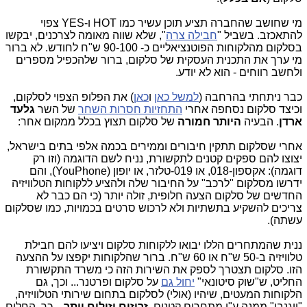
מי שחושב שהחברה תציע תוכן עשיר כמו HOT ו-YES צפוי
להתאכזב.
בשביל "
חבילה צרה
", שלא שווה מאומה לצרכנים, יבקשו
בסלקום מהלקוחות הפוטנציאליים כ- 90-100 ש"ח לחודש. לא ברור
מי ערך את התכנית העסקית של סלקום, ברור שלהכפיל מספרים
ולחשב רווחים - הוא לא יודע.
כבר ניתחתי בהרחבה (
למשל כאן
ו
כאן
) את הפלופ הצפוי לסלקום,
וכיצד סלקום נסחפה אחרי
התחזיות חסרות השחר
של השר
גלעד
ארדן
. הבעיה
היותר חמורה
של סלקום תצוץ בכלל ממקום אחר:
אחרי שסלקום תתקין חיבורים וממירים בכמה אלפי בתים בישראל,
יצוצו להם ספקים קטנים לתקשורת, נניח לשם הדוגמה (וזו רק
דוגמה): אקספון-018, או 019-טלזר, או יופון (YouPhone), והם
ידרשו מסלקום "לרכב" על החיבור שלה ולהציע ללקוחות הטלוויזיה
החדשים של סלקום הצעה חלופית, זולה יותר (כי הם כבר לא
צריכים להשקיע בתשתיות ולא לרכוש סרטים בכמויות, כמו שסלקום
עשתה).
ננית שהמתחרים הללו יבואו ללקוחות סלקום ויציעו להם חבילת
טלוויזיה ב-50 ש"ח או 60 ש"ח. ברור שהלקוחות יקפצו על ההצעה
הזו. סלקום תצטרך לספק את השירות הזה כי משרד התקשורת
החליט, ש"שוק סיטונאי"
יחול גם
על סלקום ופרטנר... וכך, גם
הלקוחות המעטים, שיהיו (אולי) לסלקום בתחום שירותי הטלוויזיה,
"ייגנבו" ממנה ע"י מתחרים קטנים,
זריזים וזולים יותר
... כך, החלום