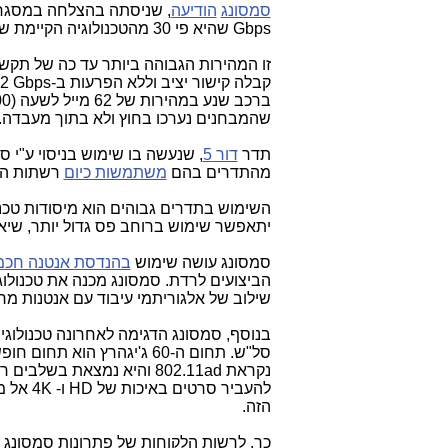
סמסונג
הודיעה
, שניסתה בהצלחה במסגרת ניסוי דו
Gbps
שהיא פי 30 מהטכנולוגיה הקיימת של
זו המהירות הגבוהה ביותר עד כה של תקש
קבלה קישור יציב וללא הפרעות ב-
.2 Gbps
שהמבחנים נערכו בחוץ ולא בתוך מעבדה.
תדר
דור 5
, שנעשה בו שימוש בניסוי ע"י 
מהתדרים בהם
משתמשות כיום
רשתות הס
השימוש בתדרים גבוהים הוא מיסודות טכנ
יתאפשר שימוש ברוחב פס גדול יותר, שיאפ
סמסונג עושה שימוש
בהנדסת אנטנה חכמ
הביצועים לרדת. סמסונג מכנה את טכנול
שילוב של אלגוריתמי עיבוד עם אנטנות מרו
בנוסף, סמסונג הדגימה לאחרונה טכנולוגי
סל"ש. תחום ה-60 ג'יגהרץ הוא תחום חופשי, בדיוק כמו תחומי ה-2.4 ג'יגהרץ וה-5 ג'יגהרץ של ה-
נקראת
802.11ad
והיא נמצאת בשלבים ראש
להעביר סרטים באיכות של
HD
ו- 4K
הזה.
כך, לרשות הלקוחות של פתרונות סמסונג 