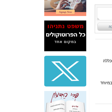
2" על תעלולי השר
משה כחלון -
כאן
המשך חשיפת הבלוף
ששמו "מהפיכת
הסלולר" ואיך מסרסים
את הנתונים לציבור -
כאן
סיכום ביקור בסיליקון
ואלי - למה 3 הגדולות
משקיעות ומפתחות
באותם תחומים -
כאן
שלמה פילבר (עד
לאחרונה מנכ"ל משרד
התקשורת) - עד
מדינה? הצחקתם
אותי! -
כאן
"יש אפליה בחקירה"?
חשיפה: למה השר
משה כחלון לא נחקר
עד היום? -
כאן