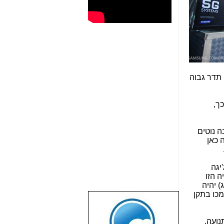
 תדר גבוה
ך,
ה נוטים
 כאן
חבי פס של 4.6 ג'יגה
ה הזו
 יהיה
מכו בתקן
שבוע טוב לכל
הגולשים באשר
נועה,