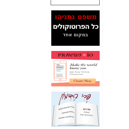
שנתנו לסלקום? -
כאן
המסמכים בנושא בזק-
Yes (תיק 4000)
מוכיחים "תפירת תיק"
לאיש הלא נכון! -
כאן
עובדות ומסמכים
המוסתרים מהציבור:
האם ביבי כשר
תקשורת עזר לקב'
בזק? -
כאן
מה מקור ה-Fake
News שהביא לתפירת
תיק לביבי והעלמת
החשודים הנכונים -
כאן
אחת הרגליים של "תיק
4000 התפור"
התמוטטה היום
בניצחון (כפול) של בזק
-
כאן
איך כתבות מפנקות