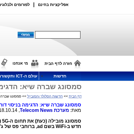
|
אפליקציות בחינם
לפורומים ולבלוגים
מי אנחנו
חזרה לדף הבית
חדשות
עולם ה-ICT ותקשורת
סמסונג שברה שיא: הדגימה בניסוי דור 5 מהירות ש
דף הבית
>>
חדשות הסלולר והמובייל
>> סמסונג שברה שיא: הדגימה בניס
סמסונג שברה שיא: הדגימה בניסוי דור 5 מהירות של 7.5 ג'יגה-ביט לשניי
מאת:
מערכת
Telecom News
, 18.10.14, 16:35
סמסונג מובילה (כעת) את תחום ה-
5G
(
חדש ב-
WiFi
בשם
ad
, ברוחבי פס של ג'י