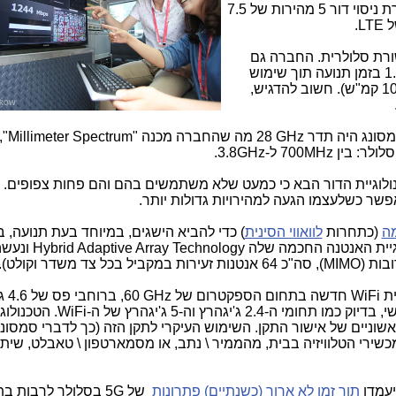
ר 5 מהירות של
7.5
.
LTE
ורת סלולרית. החברה גם
1
בזמן תנועה תוך שימוש
ברכב שנע במהירות של 62 מייל לשעה (100 קמ"ש). חשוב להדגיש,
סמסונג היה תדר
28 GHz
מה שהחברה מכנה
"Millimeter Spectrum"
,
לולר: בין
700MHz
ל-
3.8GHz
.
ולוגיית הדור הבא כי כמעט שלא משתמשים בהם והם פחות צפופים. כ
שר כשלעצמו הגעה למהירויות גדולות יותר.
ה
(כתחרות
לוואווי הסינית
) כדי להביא הישגים, במיוחד בעת תנועה, ב
וגיית האנטנה החכמה שלה
Hybrid Adaptive Array Technology
ונעשה
בות (
MIMO
), סה"כ 64 אנטנות זעירות במקביל בכל צד משדר וקולט).
ית
WiFi
חדשה בתחום הספקטרום של
GHz
60, ברו
WiFi
. הטכנולוגי
וניים של אישור התקן. השימוש העיקרי לתקן הזה (כך לדברי סמסונג)
 אל מכשירי הטלוויזיה בבית, מהממיר \ נתב, או מסמארטפון \ טאבלט, שית
יעמדו
תוך זמן לא ארוך (כשנתיים) פתרונות
של
5G
בסלולר לרבות בת