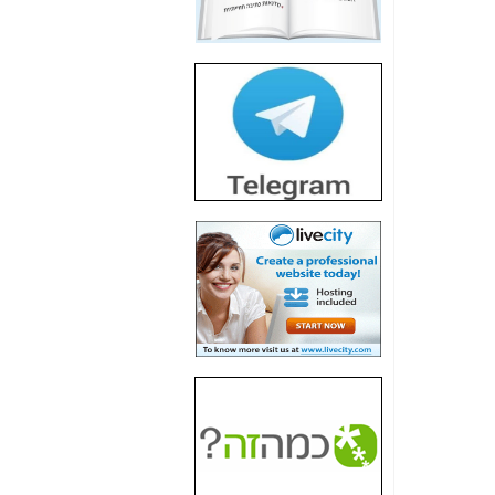
חשיפת חשד לשחיתות
הדומה לזו של "תיק
4000" אך בתחום
הסלולר -
כאן
חשיפת מה שלא
רוצים שתדעו בעניין
פריסת אנלימיטד
(בניחוח בלתי נסבל) -
כאן
חשיפה: איוב קרא
אישר לקבוצת סלקום
בדיוק מה שביבי אישר
ל-Yes ולבזק -
כאן
האם השר איוב קרא
היה צריך בכלל לחתום
על האישור, שנתן
לקבוצת סלקום? -
כאן
האם ביבי וקרא קבלו
בכלל תמורה עבור
ההטבות הרגולטוריות