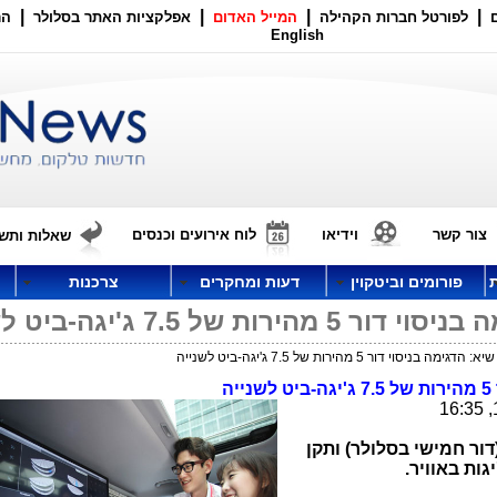
|
|
|
|
לפורטל חברות הקהילה
המייל האדום
אפלקציות האתר בסלולר
הר
English
צור קשר
וידיאו
לוח אירועים וכנסים
שאלות ותשו
פורומים וביטקוין
דעות ומחקרים
צרכנות
ל 7.5 ג'יגה-ביט לשנייה
וי דור 5 מהירות של 7.5 ג'יגה-ביט לשנייה
ה
דור חמישי בסלולר) ותקן
גות באוויר.