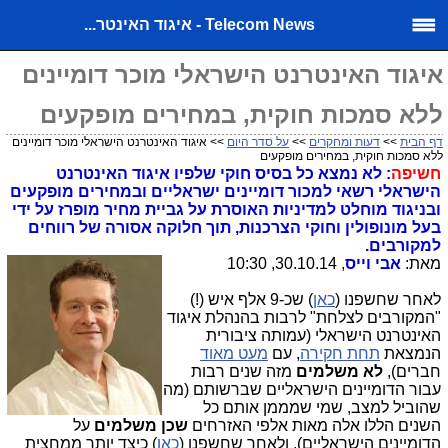
Telecom News - איגוד האינטר...
איגוד האינטרנט הישראלי מוכר דומיינים
ללא סמכות חוקית, במחירים מופקעים
דף הבית
>>
דעות ומחקרים
>>
על סדר היום
>> איגוד האינטרנט הישראלי מוכר דומיינים
ללא סמכות חוקית, במחירים מופקעים
חשיפה
: לא נמצא כל בסיס חוקי שלפיו איגוד האינטרנט
הישראלי רשאי למכור דומיינים ישראליים ובמחירים מופקעים
ובניגוד מוחלט למדיניות האוסרת על גביית מחיר מופרז על ידי
בעל מונופולין וחוקי הצרכנות, תוך חלוקה אסורה של רווחים
למקורבים.
מאת:
אבי וייס
, 30.10.14, 10:30
לאחר שחשפנו (
כאן
) שכ-9 אלף איש (!)
"המקורבים לצלחת" לרבות בהנהלת איגוד
האינטרנט הישראלי (עמותה ציבורית
הנמצאת
תחת חקירה
, עם
מעט מאוד
חברים),
לא משלמים
מזה שנים רבות
עבור הדומיינים הישראליים שברשותם (מה
שהוביל למצב, שמי שמממן אותם כל
השנים הללו אלה מאות אלפי האזרחים
שכן משלמים
על
הדומיינים הישראליים), ולאחר שחשפנו (
כאן
) כיצד יותר ממחצית