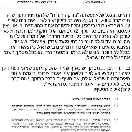
דהיינו
: בגלל שלא נעשתה "בדיקה חוזרת" של המדיניות תוך שנה
מדצמבר 2000, וב-2003 היה רק תיקון זעיר לעניין אינטרנט לווייני
ע"י השר דאז
רובי ריבלין
, עולה לכאורה אחת מהשתיים: 1) או שאין
למסמך הזה כיום כל תוקף, 2) וגם אם יש לו תוקף, למרות שהוא לא
עודכן ולא נערכה עד היום כל "בדיקה חוזרת" של המדיניות ע"י מי
מהשרים, עד וכולל השר הנוכחי
גלעד ארדן
, אזי עולה, שאיגוד
האינטרנט
אינו רשאי למכור דומיינים בישראל
, כי האיגוד הזה
בכלל לא הוזכר, אפילו לא ברמז, במסמך הזה, או בכל מסמך רשמי
אחר של מדינת ישראל.
ב
. יתרה מכך. במסמך יש סעיף שניתן להסיק ממנו, שאולי בעתיד כן
יהיה ניתן לבצע פעילויות כלשהן ע"י "איגוד ציבורי" דוגמת איגוד
האינטרנט הישראל. אולם, אם סעיף זה בכלל בתוקף, שום דבר
ממנו
לא קויים
ע"י איגוד האינטרנט הישראלי.
להלן צילום הסעיף: