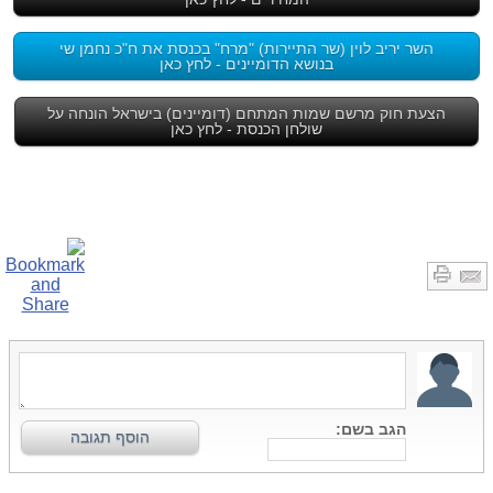
השר יריב לוין (שר התיירות) "מרח" בכנסת את ח"כ נחמן שי
בנושא הדומיינים - לחץ כאן
הצעת חוק מרשם שמות המתחם (דומיינים) בישראל הונחה על
שולחן הכנסת - לחץ כאן