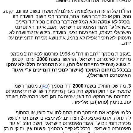
שסיימה והגישה את המלצותיה ב-
1998
.
הדו"ח של הוועדה והמלצותיה מעולם לא אושרו בשום פורום, תקנה,
נוהל, חוק או כל דבר רשמי אחר, והדבר הכי חשוב: הוועדה הזו
בכלל לא עסקה ולא המליצה
דבר בתחום מכירת דומיינים
בישראל ע"י איגוד האינטרנט הישראלי. אגב, איגוד האינטרנט
הישראלי בעצמו, באמצעות נציגיו בוועדה, ביקש אז שהוועדה לא
תעסוק ולא תזכיר אפילו לא ברמז, את נושא מכירת הדומיינים על
ידה...
בעקבות מסמך "רהב הוידה" מ-1998 פורסמו לכאורה 2 מסמכי
מדיניות לאינטרנט הישראלי, הראשון בשנת
2000
ועדכון קטנטן
ב-
2003 (שמייד נתייחס אליהם), ו-2 המסמכים הללו לא עסקו
בבכלל בתחום המוזכר (אישור למכירת דומיינים ע"י איגוד
האינטרנט הישראלי).
3
. מה שכן הוחלט בשנת
2000
היה מסמך (
כאן
), מסמך רשמי
שנעשה עפ"י חוק התקשורת, בעניין מדיניות רישוי שירותי אינטרנט,
בחתימת שר התקשורת דאז, שהיה גם סגן ראש הממשלה באותה
עת,
בנימין (פואד) בן אליעזר
.
כל מי שיקרא את המסמך הזה מתחילתו ועד סופו, או מהסוף
להתחלה, או מהאמצע ל-2 הצדדים, לא ימצא בו
שום זכר
לנושא
מכירת דומיינים ע"י איגוד האינטרנט הישראלי. השם הזה: "איגוד
האינטרנט הישראלי" בכלל לא קיים במסמך.
פשוט אין
. זה קיים רק