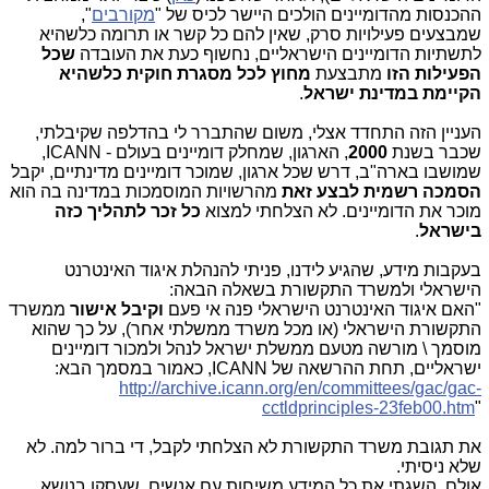
ההכנסות מהדומיינים הולכים היישר לכיס של "
מקורבים
",
שמבצעים פעילויות סרק, שאין להם כל קשר או תרומה כלשהיא
לתשתיות הדומיינים הישראליים, נחשוף כעת את העובדה
שכל
הפעילות הזו
מתבצעת
מחוץ לכל מסגרת חוקית כלשהיא
הקיימת במדינת ישראל
.
העניין הזה התחדד אצלי, משום שהתברר לי בהדלפה שקיבלתי,
שכבר בשנת
2000
, הארגון, שמחלק דומיינים בעולם - ICANN,
שמושבו בארה"ב, דרש שכל ארגון, שמוכר דומיינים מדינתיים, יקבל
הסמכה רשמית לבצע זאת
מהרשויות המוסמכות במדינה בה הוא
מוכר את הדומיינים. לא הצלחתי למצוא
כל זכר לתהליך כזה
בישראל
.
בעקבות מידע, שהגיע לידנו, פניתי להנהלת איגוד האינטרנט
הישראלי ולמשרד התקשורת בשאלה הבאה:
"האם איגוד האינטרנט הישראלי פנה אי פעם
וקיבל אישור
ממשרד
התקשורת הישראלי (או מכל משרד ממשלתי אחר), על כך שהוא
מוסמך \ מורשה מטעם ממשלת ישראל לנהל ולמכור דומיינים
ישראליים, תחת ההרשאה של
ICANN
, כאמור במסמך הבא:
http://archive.icann.org/en/committees/gac/gac-
cctldprinciples-23feb00.htm
"
את תגובת משרד התקשורת לא הצלחתי לקבל, די ברור למה. לא
שלא ניסיתי.
אולם, השגתי את כל המידע משיחות עם אנשים, שעסקו בנושא