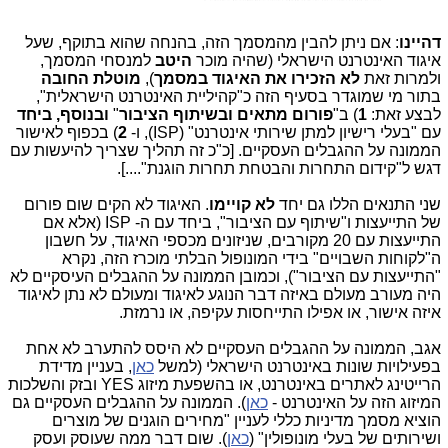
דהיינו
: אם ניתן להבין מהמסמך הזה, בהנחה שהוא בתוקף, שעל
איגוד האינטרנט הישראלי (שהיה מוכר
היטב
למנסחי המסמך,
ולמרות זאת
לא הזכירו את האיגוד במסמך
),
מוטלת החובה
בתור מי שמוגדר בסעיף הזה כ"קהיליית האינטרנט הישראלית",
לבצע זאת:
1
) ב"
פורום מתאים ובשיתוף הציבור
"
ובנוסף, ביחד
עם "בעלי רישיון למתן שירותי אינטרנט" (ISP), ו-
2
) בכפוף לאישור
הממונה על ההגבלים העסקיים. [כ"כ זה תהליך שצריך להיעשות עם
דגש ל"קידום התחרות והבטחת תחרות הוגנת"....].
שני התנאים הללו גם יחד
לא קויימו
. האיגוד לא הקים שום פורום
של התייעצות ו"שיתוף עם הציבור", ביחד עם ה- ISP (אלא אם
התייעצות עם 20 מקורבים, שניזונים מכספי האיגוד, על חשבון
ה"לקוחות השבויים" בידי המונופול הבלתי מוכרז הזה, נקרא
"התייעצות עם הציבור"), וכמובן הממונה על ההגבלים העיסקיים לא
היה מעורב מעולם באיזה דבר הנוגע לאיגוד ומעולם לא נתן לאיגוד
איזה אישור, או אפילו התייחסות עקיפה, או נרמזת.
אגב, הממונה על ההגבלים העסקיים לא היסס להתערב לא אחת
בפעילויות שונות באינטרנט הישראלי (למשל
כאן
, בעניין מדידת
הרייטינג לאתרים באינטרנט, או בהשפעת מיזוג YES ובזק והשלכות
המיזוג הזה על האינטרנט -
כאן
). הממונה על ההגבלים העסקיים גם
הוציא מסמך מדיניות כללי לעניין "מחירים הוגנים של מוצרים
ושירותים של בעלי מונופולין" (
כאן
). שום דבר ממה שעוסק ועסק