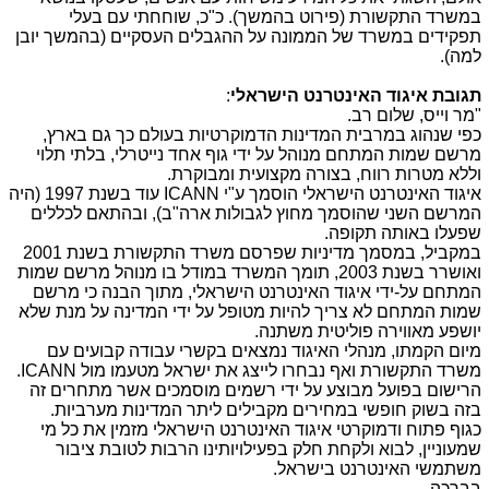
במשרד התקשורת (פירוט בהמשך). כ"כ, שוחחתי עם בעלי
תפקידים במשרד של הממונה על ההגבלים העסקיים (בהמשך יובן
למה).
תגובת איגוד האינטרנט הישראלי
:
"מר וייס, שלום רב.
כפי שנהוג במרבית המדינות הדמוקרטיות בעולם כך גם בארץ,
מרשם שמות המתחם מנוהל על ידי גוף אחד נייטרלי, בלתי תלוי
וללא מטרות רווח, בצורה מקצועית ומבוקרת.
איגוד האינטרנט הישראלי הוסמך ע"י
ICANN
עוד בשנת 1997 (היה
המרשם השני שהוסמך מחוץ לגבולות ארה"ב), ובהתאם לכללים
שפעלו באותה תקופה.
במקביל, במסמך מדיניות שפרסם משרד התקשורת בשנת 2001
ואושרר בשנת 2003, תומך המשרד במודל בו מנוהל מרשם שמות
המתחם על-ידי איגוד האינטרנט הישראלי, מתוך הבנה כי מרשם
שמות המתחם לא צריך להיות מטופל על ידי המדינה על מנת שלא
יושפע מאווירה פוליטית משתנה.
מיום הקמתו, מנהלי האיגוד נמצאים בקשרי עבודה קבועים עם
משרד התקשורת ואף נבחרו לייצג את ישראל מטעמו מול
ICANN
.
הרישום בפועל מבוצע על ידי רשמים מוסמכים אשר מתחרים זה
בזה בשוק חופשי במחירים מקבילים ליתר המדינות מערביות.
כגוף פתוח ודמוקרטי איגוד האינטרנט הישראלי מזמין את כל מי
שמעוניין, לבוא ולקחת חלק בפעילויותינו הרבות לטובת ציבור
משתמשי האינטרנט בישראל.
בברכה