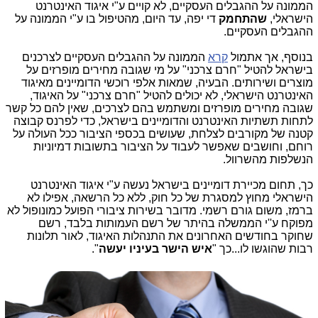
הממונה על ההגבלים העסקיים, לא קויים ע"י איגוד האינטרנט
הישראלי,
שהתחמק
די יפה, עד היום, מהטיפול בו ע"י הממונה על
ההגבלים העסקיים.
בנוסף, אך אתמול
קרא
הממונה על ההגבלים העסקיים לצרכנים
בישראל להטיל "חרם צרכני" על מי שגובה מחירים מופרזים על
מוצרים ושירותים. הבעיה, שמאות אלפי רוכשי הדומיינים מאיגוד
האינטרנט הישראלי, לא יכולים להטיל "חרם צרכני" על האיגוד,
שגובה מחירים מופרזים ומשתמש בהם לצרכים, שאין להם כל קשר
לתחות תשתיות האינטרנט והדומיינים בישראל, כדי לפרנס קבוצה
קטנה של מקורבים לצלחת, שעושים בכספי הציבור ככל העולה על
רוחם, וחושבים שאפשר לעבוד על הציבור בתשובות דמיוניות
הנשלפות מהשרוול.
כך, תחום מכיירת דומיינים בישראל נעשה ע"י איגוד האינטרנט
הישראלי מחוץ למסגרת של כל חוק, ללא כל הרשאה, אפילו לא
ברמז, משום גורם רשמי. מדובר בשירות ציבורי הפועל כמונופול לא
מפוקח ע''י הממשלה בהיתר של רשם העמותות בלבד, רשם
שחוקר בחודשים האחרונים את התנהלות האיגוד, לאור תלונות
רבות שהוגשו לו...כך "
איש הישר בעיניו יעשה
".