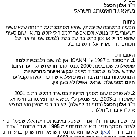
ד"ר
אלון הסגל
​נשיא איגוד האינטרנט הישראלי."
ניתוח
הבעיה בתשובה שקיבלתי, שהיא מסתמכת על ההנחה שלא עשיתי
"שיעורי בית" בנושא ולכן אפשר "למכור לי לוקשים". אין שום סעיף
שהוא מדויק או נכון בתשובה שקיבלתי (למעט שמו ותוארו של
הכותב... והתאריך על התשובה...).
העובדות
:
1
. ההסמכה ב-1997 ע"י ICANN, אין לה שום רלבנטיות
למה
ששאלתי
, שכן בשנת 2000 נכנס תקנון
חדש
(שתקף
עד היום
),
שדרש שכל מי שמוכר דומיינים
יבקש אישור מהרשויות
המוסמכות במדינה בה הוא פועל
. אישור כזה
לא התקבל עד
היום
מממשלת ישראל, אפילו לא בעקיפין.
2
. לא פורסם שום מסמך מדיניות במשרד התקשורת ב-2001
שאושרר ב-2003, כפי שנטען ע"י נשיא איגוד האינטרנט הישראלי
ד"ר
אלון הסגל
(בתמונה למעלה). לא ברור לי מהיכן הוא ממציא
את "העובדות" הללו...
מה שפורסם זה דו"ח ועדה, שעסק באינטרנט הישראלי, שפעלה כדי
לעדכן מסמך מדיניות אינטרנט זמני מ-
1995
, ועדה שכונתה "ועדת
רהב הוידה" (
כאן
), שאיגוד האינטרנט הישראלי היה שותף בוועדה זו,