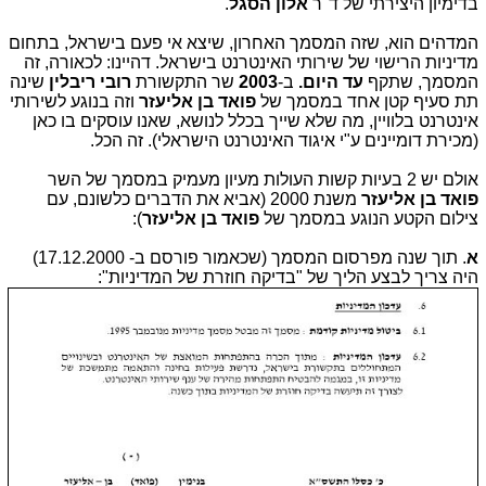
בדימיון היצירתי של ד"ר
אלון הסגל
.
המדהים הוא, שזה המסמך האחרון, שיצא אי פעם בישראל, בתחום
מדיניות הרישוי של שירותי האינטרנט בישראל. דהיינו: לכאורה, זה
המסמך, שתקף
עד היום.
ב-
2003
שר התקשורת
רובי ריבלין
שינה
תת סעיף קטן אחד במסמך של
פואד בן אליעזר
וזה בנוגע לשירותי
אינטרנט בלוויין, מה שלא שייך בכלל לנושא, שאנו עוסקים בו כאן
(מכירת דומיינים ע"י איגוד האינטרנט הישראלי). זה הכל.
אולם יש 2 בעיות קשות העולות מעיון מעמיק במסמך של השר
פואד בן אליעזר
משנת 2000 (אביא את הדברים כלשונם, עם
צילום הקטע הנוגע במסמך של
פואד בן אליעזר
):
א
. תוך שנה מפרסום המסמך (שכאמור פורסם ב- 17.12.2000)
היה צריך לבצע הליך של "בדיקה חוזרת של המדיניות":