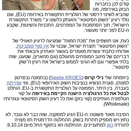
קודם לכן בחברות
הבזק באירופה, מה
שהביא לשינוי דרסטי של רגולציית התקשורת באירופה (EU), שם
נולד רעיון "השוק הסיטונאי" והועתק כלשונו ע"י משרד התקשורת
הישראלי, תוך הסתמכות על המפרטים, התכניות והשיטות, שקבע
ה-EU לפני יותר מעשור.
כעת, אנו חושפים את "מכת המוות" שמגיעה לרעיון האווילי של
"השוק הסיטונאי" תוצרת ישראל, שבנוי על
אין סוף קומבינות
,
אודותיו כתבתי עשרות מאמרים בעשור האחרון והבאתי את
דבריהם של מיטב המומחים מהעולם (וגם מהארץ), שטענו, שזה
בלתי אפשרי וגם לא הגיוני לממש בישראל את רעיון ה"שוק
סיטונאי".
ביוזמתה שלי
נילי קרוס
(
Neelie KROES
) (בתמונה ובסרטון
למטה), סגנית הנשיא בנציבות השוק האירופאי (EU), ומי
שהייתה
בעברה, בין היתר, הממונה על רגולציית התקשורת ב-EU, הוחלט
לבטל את כל הרגולציה הישנה הקיימת באירופה
על קווי
הטלפוניה הוותיקים (קווי בזק) ואת כל רעיון השוק הסיטונאי ונגזרותיו
(Wholesale).
הסיבה מאוד פשוטה: ה-EU הגיע למסקנה, שזה כבר לא עובד, לא
נחוץ ויש מספיק תחרות בשוק. ההחלטה הדרמטית הזו מצויה
להורדה
כאן
למתעניינים. ההחלטה הזו בתוקף החל מיום 9.10.14.