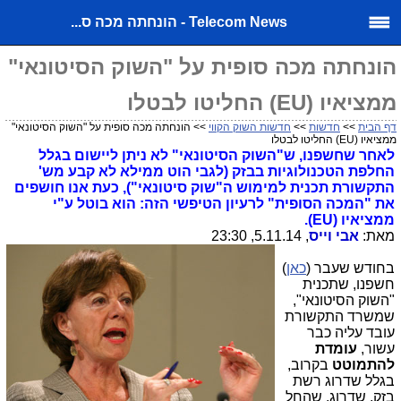
Telecom News - הונחתה מכה ס...
הונחתה מכה סופית על "השוק הסיטונאי"
ממציאיו (EU) החליטו לבטלו
דף הבית
>>
חדשות
>>
חדשות השוק הקווי
>> הונחתה מכה סופית על "השוק הסיטונאי"
ממציאיו (EU) החליטו לבטלו
לאחר שחשפנו, ש"השוק הסיטונאי" לא ניתן ליישום בגלל
החלפת הטכנולוגיות בבזק (לגבי הוט ממילא לא קבע מש'
התקשורת תכנית למימוש ה"שוק סיטונאי"), כעת אנו חושפים
את "המכה הסופית" לרעיון הטיפשי הזה: הוא בוטל ע"י
ממציאיו (EU).
מאת:
אבי וייס
, 5.11.14, 23:30
בחודש שעבר (
כאן
)
חשפנו, שתכנית
"השוק הסיטונאי",
שמשרד התקשורת
עובד עליה כבר
עשור,
עומדת
להתמוטט
בקרוב,
בגלל שדרוג רשת
בזק, שדרוג, שהחל