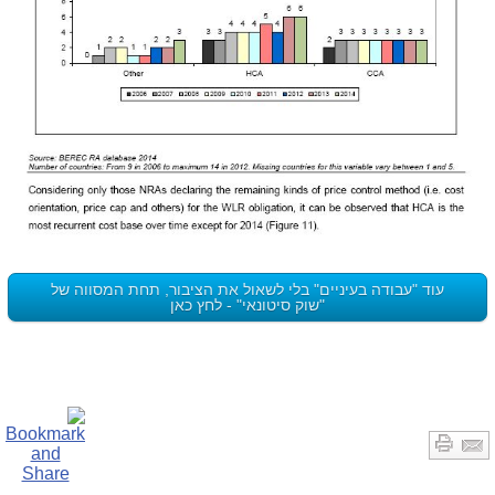
עוד "עבודה בעיניים" בלי לשאול את הציבור, תחת המסווה של
"שוק סיטונאי" - לחץ כאן