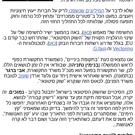
שלא לדבר על
המיליונים שנשפכו
לריק על חברות ייעוץ חיצוניות
ויועצים, כמעט הכל ב"פטורים ממכרזים" ומחוץ לכל נורמה וחוק.
תופעה פסולה, שנלוותה לכל התהליך ההזוי הזה.
החשיפה שלי מאמש (
כאן
), באה בהמשך ישיר לחשיפה שלי על
שינוי הרגלציה הקווית של "השוק הסיטונאי", שהתרחש כבר קודם ב-
EU, בגלל שדרוג רשתות חברות הבזק (
כאן
), לטכנולוגיות ה-
Vectoring
וה-
G.fast
.
אנו נמצאים כעת "בתקופת בינייים", כשמשרד התקשורת כפוף
לראש הממשלה (
בנימין נתניהו
), שבוודאי אין לו זמן לנושאים הללו.
לכן, שר התקשורת בפועל הוא מנכ"ל משרד התקשורת,
אבי ברגר
(בתמונה), האיש שאחראי אישית (יחד עם גלעד ארדן
שעזב
לטובת
משרד הפנים), לכאוס הזה שנקרא "שוק סיטונאי".
לכן, הסיכויים שהשוק הסיטונאי בישראל יתבטל בקרוב -
נמוכים
. זה
יקרה, אבל הגסיסה תיקח זמן עד שיוצא "רישיון קבורה" לנושא.
אלה, שהמציאו את זה ועבדו על זה בשנתיים האחרונות, יחפשו כל
תירוץ למה הסיפור זה צריך להימשך. בדיוק כמו שמאמיני "קץ
הימים", שמסתגרים במערות לפני התאריך שבו יגיע "קץ האנושות",
לא משנים את דעתם, כשהתאריך הזה עובר ושום דבר לא קרה
לאנושות...