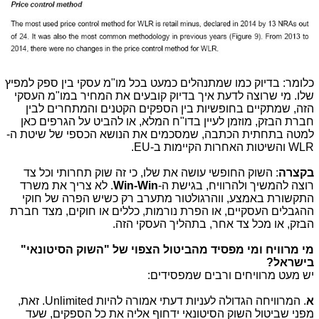
כלומר: בדיוק כמו שמתנהלים כמעט בכל מו"מ עסקי בין ספק למפיץ
שלו. מי שרוצה לדעת איך בדיוק קובעים את המחיר במו"מ העסקי
הזה, שמתקיים בחופשיות בין הספקים הקטנים והמתחרים לבין
חברת הבזק, מוזמן לעיין בדו"ח המלא, או להביט על הגרפים כאן
למטה בתחתית הכתבה, שמסכמים את הנושא הכספי של שיטת ה-
WLR והשיטות האחרות הקיימות ב-EU.
בקצרה
: השוק החופשי עושה את שלו, כי זה שוק תחרותי וכל צד
רוצה להמשיך ולהרוויח, בגישת ה-
Win-Win
. לא צריך את משרד
התקשורת באמצע, ווהרגולטור מתערב רק כשיש הפרה של חוקי
ההגבלים העסקיים, או הפרת נורמות, כללים או חוקים, מצד חברת
הבזק, או מכל צד אחר, בתהליך העסקי הזה.
מי מרוויח ומי מפסיד מהביטול הצפוי של "השוק הסיטונאי"
בישראל?
יש מעט מרוויחים ורבים שמפסידים:
א
. המרוויחה הגדולה לעניות דעתי אמורה להיות Unlimited. זאת,
מפני שביטול השוק הסיטונאי ידחוף אליה את כל הספקים, שעד