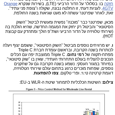
חזקה
בו: בסלולר על הדור הרביעי (LTE), בשירות שנקרא
Orange
4GTV
. לעניות דעתי, זו החלטה נבונה, שקולה ו"צופת פני עתיד".
זאת, לאחר שפרטנר עשתה לא מעט שגיאות בשנה החולפת.
מכאן, שפרטנר כבר "מוכנה" נפשית ומעשית לביטול "השוק
הסיטונאי" והביטול רק יחזק את המגמה החדשה, שהיא הולכת בה
(שירותי טלוויזיה על הדור הרביעי ושת"פ הולך ומתהדק עם קבוצת
HOT).
ו
. יש מרוויחים נוספים מביטול "השוק הסיטונאי", ששמם יצוף ויעלה
לכותרות בשנה הקרובה, ובראשם עומדת חברת Triple C
מפתח-תקווה של
רמי נחום
. Triple C ממוצבת יפה עם הכלים
הנכונים להצליח בעולם התחרותי העתידי, שאין בו "שוק סיטונאי",
במיוחד במגזר העסקי. נשמע בשנה הקרובה גם על שחקנים
נוספים, שפחות מוכרים כרגע בתחום עולם שירותי הטלוויזיה,
דוגמת קרטינה טי.וי. ופרי טלקום.
צפו להפתעות
.
צילום
: השיטות הכלכליות לתמחור שיטת ה-WLR ב-EU: