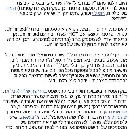
היום חלמו שהם "ירכבו ובזול" על רשת בזק. ובכללם: קבוצת
הסלולר הגדולות סלקום ופרטנר וכן ספקי תקשורת קטנים (
דוגמת
גולן טלקום,
רמי לוי
ועוד), שתלו תקווה, שיהיה "שוק סיטונאי"
בישראל.
להערכתי, תוך פחות משנה נראה את סלקום חוברת ל-Unlimited.
כנראה פרטנר תישאר עם HOT ולא תחבור עם Unlimited, אך
כרגע זה עדיין לא מספיק ברור (בהתייחס לפרטנר). ייתכן וגם היא
לא תרצה להיות מחוץ לרשת של Unlimited.
ב
. בזק לדעתי מפסידה מביטול "השוק הסיטונאי", שכן ביטולו יבטל
את העילה, שבגינה בזק מצפה ל"חיסול" ה"הפרדה המבנית" בין
החברות בקבוצת בזק. כך, בלי ביטול "ההפרדה המבנית", בזק
תישאר מונופול כבול ומפוקח מכל הכיוונים עוד שנים לא מעטות.
הרווח המהיר, ש
שאול
אלוביץ'
ציפה לעשות כתוצאה מביטול
"ההפרדה המבנית", יידחה לזמן בלתי ידוע. .
בזק הפסידה בשבוע החולף בבית המשפט
בדרישה שלה לקבל
את
דו"ח פרונטיר (חברת הייעוץ, שייעצה ויועצת למשרד התקשורת
בתחום "השוק הסיטונאי"). אולם, זה לא שינה את העובדה, שמשרד
התקשורת "פיברק" (בלשון המעטה) את הדו"ח של פרונטיר, כפי
שחשפנו כאן
. התחמנות הזו המשיכה בלי הפוגה ובשימוע האחרון
שהפך להזוי
היה ברור, ש"השוק הסיטונאי", שנוהל
בשגגה
, הגיע
ל"סמטה ללא מוצא". לא היה צורך לחשוף את הזיופים של
המסמכים של "השוק הסיטונאי" בפניה לבית המשפט המחוזי, כדי