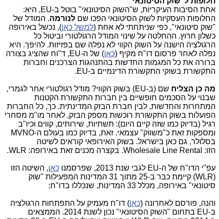
חלופות ל"שוק הסיטונאי"
אחת הסיבות העיקריות, ש"השוק הסיטונאי" בוטל ב-EU, היא:
החלופות העסקיות לשוק הסיטונאי הפכו שם
לנורמה
. המודל של
"שוק סיטונאי", כפי שניתחתי לא אחת (
למשל כאן
), נכשל באירופה
כשלון חרוץ. ההחלטה על שינוי המודל הרגולטורי וביטול כל
הרגולציה הישנה על השוק הקווי לא נפלה שם בפזיזות. להיפך. היא
נפלה לאחר פרסום דו"ח מקיף (
כאן
) של ה-EU, ד"וח שהציג בצורה
ברורה את כל המגמות החדשות בהתנהגות הצרכנים וחברות
התקשורת בשוקי התקשורת הדינמיים ב-EU.
מה כן הצליח
שם (ב-EU) בשוק הקווי? מודל רגולטורי אחר לגמרי,
שבנוי על הסכמים חופשיים בין חברות התקשורת הקטנות
המתחרות והחדשות, לבין חברת הבזק המדינתית. כך, כל החברות
הפועלות בשוק התקשורת רוכשות מספק הבזק, לאחר מו"מ מסחרי
רגיל (בדיוק כמו שזה קיים היום): תשתיות, שירותים, קווים וכיו"ב
ומספקות זאת כ"משווק" עצמאי. זאת, בדיוק כמו בעולם ה-MVNO
בסלולר, גם כאן בישראל. בשוק האירופאי קוראים לשיטה
הזו:
Wholesale Line Rental. בקצרה מכנים זאת באירופה: WLR.
עפ"י הדו"ח של ה-EU לגבי שנת 2013, שפרסמנו
כאן
, השיטה הזו
(WLR) קיימת כבר ב-25 מתוך 31 המדינות המפעילות "שוק
סיטונאי" באירופה, מכלל 33 המדינות, שנכללו בדו"ח:
והנה, פורסם לאחרונה (
כאן
) דו"ח מעמיק על התפתחות הרגולציה
ב-EU בתחום "השוק הסיטונאי" נכון לשנת 2014. הממצאים