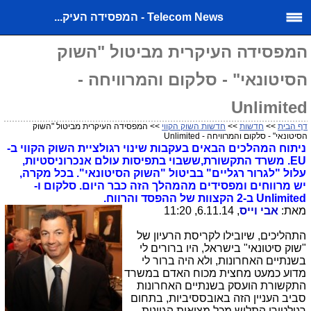
Telecom News - המפסידה העיק...
המפסידה העיקרית מביטול "השוק
הסיטונאי" - סלקום והמרוויחה -
Unlimited
דף הבית
>>
חדשות
>>
חדשות השוק הקווי
>> המפסידה העיקרית מביטול "השוק
הסיטונאי" - סלקום והמרוויחה - Unlimited
ניתוח המהלכים הבאים בעקבות שינוי רגולציית השוק הקווי ב-
EU. משרד התקשורת,ששבוי בתפיסות עולם אנכרוניסטיות,
עלול "לגרור רגליים" בביטול "השוק הסיטונאי". בכל מקרה,
יש מרווחים ומפסידים מהמהלך הזה כבר היום. סלקום ו-
Unlimited ב-2 הקצוות של ההפסד והרווח.
מאת:
אבי וייס
, 6.11.14, 11:20
התהליכים, שיובילו לקריסת הרעיון של
"שוק סיטונאי" בישראל, היו ברורים לי
בשנתיים האחרונות, ולא היה ברור לי
מדוע כמעט מחצית מכוח האדם במשרד
התקשורת הועסק בשנתיים האחרונות
סביב העניין הזה באובססיביות, בתחום
רגולטורי התלוש מכל מציאות הגיונית.