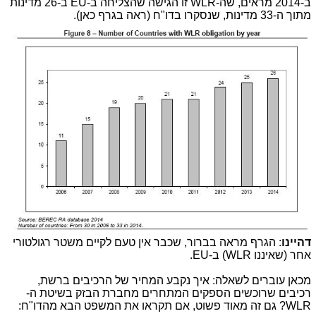
ב-2014 מראים, שה-WLR זו הגישה שהצליחה ב-EU ב-26 מדינות
מתוך ה-33 מדינות, שנסקרו בדו"ח (ראה בגרף כאן).
דהיינו
: הגרף מראה בברור, שכבר אין טעם לקיים משטר רגולטורי
אחר (שאיננו WLR) ב-EU.
מכאן עוברים לשאלה: איך נקבע המחיר של הרכיבים ברשת,
רכיבים שרוכשים הספקים המתחרים מחברת הבזק בשיטת ה-
WLR? גם זה מאוד פשוט, אם תקראו את המשפט הבא מהדו"ח: