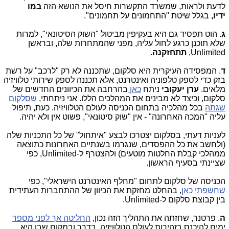
לדעת ולראות, שמשרד התקשרות חיסל את הנושא הזה
במו
ידיו,
בגלל שיטת "התחמונים על תחמונים".
ג
. הוט תפסיד גם היא בעקיפין מביטול "השוק הסיטונאי", למרות
שלא תוכנן כרגע לחול עליה, מפני שהמתחרות שלה, ובראשן
Unlimited,
תתחזקנה
.
ד
. המפסידה העיקרית היא סלקום, שתכננה לא רק "לרכב" על רשת
בזק כדי לספק טלפוניה ואינטרנט, אלא תכננה לספק שירותי טלוויזיה
מלאים.
ערן יעקובי
ניתח
כאן
בהרחבה את הכיוונים החדשים של
סלקום, וכיצד לא מבינים את המהלכים הללו. אני ניתחתי,
שסלקום
שגתה
בכל מהלכיה בתחום הכניסה לעולם הטלוויזיה. כעת, תיפול
עליה "המכה האחרונה" - אין "שוק סיטונאי", פשוט אין ולא יהיה.
לעניות דעתי, בסלקום יצטרכו לבצע "איתחול" של כל התכניות שלה
(ולחשב את כל ההפסדים, שנגרמו בשנתיים האחרונות כתוצאה
ממהלכי קבלת החלטות מוטעים) ולהצטרף ל-Unlimited, כפי
שציינתי בסעיף הראשון.
הכניסה של סלקום לתחום "מחלף האינטרנט הישראלי", כפי
שחשפתי כאן
, בהחלט מחזקת את הכיוון של ההתחברות העתידית
בין קבוצת סלקום ל-Unlimited.
ה
. פרטנר, שחזתה את התהליך הזה נכון,
החליטה אך לפני מספר
ימים להיכנס בזהירות לעולם הטלוויזיה, בדרך ובמקום שבו היא