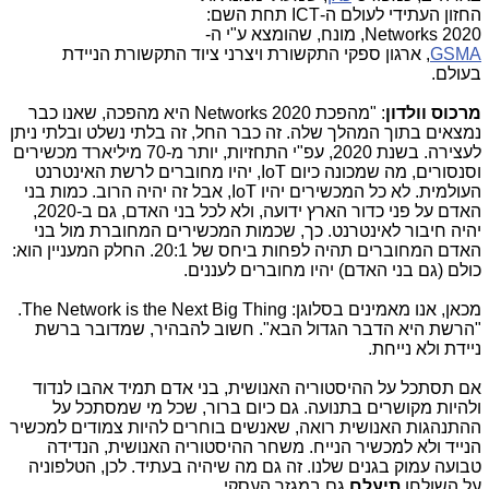
החזון העתידי לעולם ה-ICT תחת השם:
Networks 2020, מונח, שהומצא ע"י ה-
GSMA
, ארגון ספקי התקשורת ויצרני ציוד התקשורת הניידת
בעולם.
מרכוס וולדון
: "מהפכת Networks 2020 היא מהפכה, שאנו כבר
נמצאים בתוך המהלך שלה. זה כבר החל, זה בלתי נשלט ובלתי ניתן
לעצירה. בשנת 2020, עפ"י התחזיות, יותר מ-70 מיליארד מכשירים
וסנסורים, מה שמכונה כיום IoT, יהיו מחוברים לרשת האינטרנט
העולמית. לא כל המכשירים יהיו IoT, אבל זה יהיה הרוב. כמות בני
האדם על פני כדור הארץ ידועה, ולא לכל בני האדם, גם ב-2020,
יהיה חיבור לאינטרנט. כך, שכמות המכשירים המחוברת מול בני
האדם המחוברים תהיה לפחות ביחס של 20:1. החלק המעניין הוא:
כולם (גם בני האדם) יהיו מחוברים לעננים.
מכאן, אנו מאמינים בסלוגן: The Network is the Next Big Thing.
"הרשת היא הדבר הגדול הבא". חשוב להבהיר, שמדובר ברשת
ניידת ולא נייחת.
אם תסתכל על ההיסטוריה האנושית, בני אדם תמיד אהבו לנדוד
ולהיות מקושרים בתנועה. גם כיום ברור, שכל מי שמסתכל על
ההתנהגות האנושית רואה, שאנשים בוחרים להיות צמודים למכשיר
הנייד ולא למכשיר הנייח. משחר ההיסטוריה האנושית, הנדידה
טבועה עמוק בגנים שלנו. זה גם מה שיהיה בעתיד. לכן, הטלפוניה
על השולחן
תיעלם
גם במגזר העסקי.