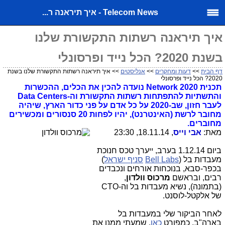
Telecom News - איך תיראנה ר...
איך תיראנה רשתות התקשורת שלנו
בשנת 2020? הכל נייד ופרסונלי
דף הבית
>>
דעות ומחקרים
>>
אנליסטים
>> איך תיראנה רשתות התקשורת שלנו בשנת
2020? הכל נייד ופרסונלי
תכנית Network 2020 נועדה להכין את הכלים, ההכשרות
והתשתיות להתפתחות רשתות התקשורת וה-Data Centers
לעבר חזון, שב-2020 על כל אדם על פני כדור הארץ, שיהיה
מחובר לרשת (האינטרנט), יהיו לפחות 20 סנסורים ומכשירים
מחוברים.
מאת:
אבי וייס
, 18.11.14, 23:30
ביום 1.12.14 בערב, ייערך טכס חנוכת
מעבדות בל (
Bell Labs
סניף ישראל
)
בכפר-סבא, בנוכחות אורחים ונכבדים
רבים, ובראשם
מרכוס וולדון
,
(בתמונה), נשיא מעבדות בל וה-CTO
של אלקטל-לוסנט.
לאחר הביקור שלי במעבדות בל
בארה"ב, כמפורט
כאן
, שמעתי ממנו את