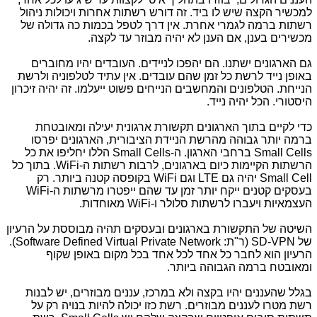
למכשיר הקצה שיש לו ביד. זה דורש רשתות אחרות ויכולות ניהול
רשתות ברמה לגמרי אחרת. אין דרך לטפל בכמות כה גדולה של
מכשירים בענן, אם הענן לא יהיה מבוזר עד לקצה.
גם הארגונים ישתנו. הם יהפכו לניידים. העובדים יהיו מחוברים
באופן נייד לרשת כל זמן שהם עובדים. אין עתיד לטלפוניה ולרשת
הנייחת. הטלפונים והמחשבים הנייחים פשוט ייעלמו. זה יהיה זיכרון
היסטורי. הכל יהיה נייד.
כדי לקיים בתוך הארגונים תקשורת ארגונית יעילה ומאובטחת
ברמה יותר גבוהה מהרשת הניידת הציבורית, הארגונים יפרסו
Small Cells ברחבי הארגון. ה-Small Cells הללו יחליפו את כל
הרשתות הקיימות כיום בארגונים, לרבות רשתות ה-WiFi. בתוך כל
Small Cell יהיה גם LTE וגם WiFi בקופסה קטנה ביותר. רק
בעסקים קטנים ייקח יותר זמן עד שהם ייפטרו מרשתות ה-WiFi
העצמאיות ויעברו לרשתות סלולר ו-WiFi מאוחדות.
השיטה של התקשורת בארגונים ובעסקים תהיה מבוססת על הרעיון
של SD-VPN (ר"ת: Software Defined Virtual Private Network).
הרעיון הוא לחבר כל אחד לכל אחד בכל מקום באופן שקוף
ומאובטח ברמה הגבוהה ביותר.
בגלל שהעננים יהיו בקצה ולא במרכז, עננים מבוזרים, יש לבנות
רשת מטרו לעננים מבוזרים. רשת כזו יכולה להיות בנויה רק על