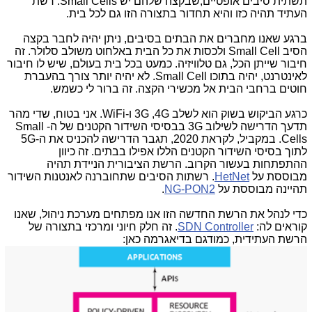
תשתית סיבים אופטיים,שבקצה שלהם יש Small Cells. רשת
העתיד תהיה כזו והיא תחדור בתצורה הזו גם לכל בית.
ברגע שאנו מחברים את הבתים בסיבים, ניתן יהיה לחבר בקצה
הסיב Small Cell ולכסות את כל הבית באלחוט משולב סלולר. זה
חיבור שייתן הכל, גם טלוויזיה. כמעט בכל בית בעולם, שיש לו חיבור
לאינטרנט, יהיה בתוכו Small Cell. לא יהיה יותר צורך בהעברת
חוטים ברחבי הבית אל מכשירי הקצה. זה ברור לי כשמש.
כרגע הביקוש בשוק הוא לשלב 3G ,4G ו-WiFi. אני בטוח, שדי מהר
תדעך הדרישה לשילוב 3G בבסיסי השידור הקטנים של ה- Small
Cells. במקביל, לקראת 2020, תגבר הדרישה להכניס את ה-5G
לתוך בסיסי השידור הקטנים הללו אפילו בבתים. זה כיוון
ההתפתחות בעשור הקרוב. הרשת הציבורית הניידת תהיה
מבוססת על
HetNet
. רשתות הסיבים שתחוברנה לאנטנות השידור
תהיינה מבוססת על
NG-PON2
.
כדי לנהל את הרשת החדשה הזו אנו מפתחים מערכת ניהול, שאנו
קוראים לה:
SDN Controller
. זה חלק חיוני ומרכזי בתצורה של
הרשת העתידית, כמודגם בדיאגרמה כאן: