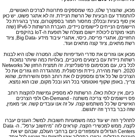
מכאן, שהצורך שלנו, כמי שמספקים פתרונות לצרכים האנושיים,
להתמודד עם הבעיות של הרשת הניידת. זה לא אתגר פשוט. יש כאן
אין סוף בעיות ובכללן: מחסור חמור בספקטרום, צורך בהגירת כל
היישומים הנייחים ליישומים ניידים, העברת הרשתות ל-IPv6 (שזה
תנאי מוקדם ליכולת יישום מוצלח של תופעת ה-IoT בהיקפים
החזויים), אתגרי פריסה, כיסוי, אתגרי עיבוד מידע -Big Data, ציוד
רשת מתאים, ציוד קצה מתאים ועוד.
מכאן אנו גוזרים את סדרי העדיפויות שלנו. המטרה שלנו היא לבנות
רשתות ניידות עם ביצועים מיטביים, בעלויות כמה שיותר נמוכות
לכל ביט, עם מכסימום פרסונליזציה. זה תמצית החזון של Networks
2020. רשת מהירה, ניידת ופרסונלית. מההגדרה הזו גוזרים את כל
הצרכים של כל אדם ומספקים לו את רוחב הפס והשירותים, שהוא
צריך, באופן שקוף ואוטומטי בכל רגע ובכל מקום, שבו הוא נמצא.
כיום, אין יכולות כאלו. הרשתות לא מספיק גמישות להקצות רוחב
פס ויישומים לפי צריכה משתנה - On-Demand ולפי הצרכים
האישיים של כל משתמש קצה. על זה אנו עובדים קשה. אני מאמין,
שזה כבר בדרך וזה יתגשם.
לתהליך הזה יש עוד כמה משמעויות חשובות. למשל: העננים יעברו
לקצה, ממש למכשירי הקצה. קוראים לזה "מיחשוב ערפל". ה- Data
Centers הגדולים והמפוזרים כיום ברחבי העולם, שבהם יש את
העננים הגדולים, יבוזרו בתהליך איטי לקצוות עד שיגיעו לכל אחד,