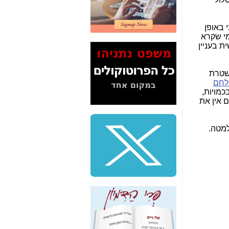
2" על תעלולי השר
משה כחלון -
כאן
מו אותי באופן
המשך חשיפת הבלוף
מי שקרא
ששמו "מהפיכת
ת בעניין
הסלולר" ואיך מסרסים
את הנתונים לציבור -
כאן
משטרת
לחם
סיכום ביקור בסיליקון
כמויות,
ואלי - למה 3 הגדולות
 אין את
משקיעות ומפתחות
באותם תחומים -
כאן
למטה.
שלמה פילבר (עד
לאחרונה מנכ"ל משרד
התקשורת) - עד
מדינה? הצחקתם
אותי! -
כאן
"יש אפליה בחקירה"?
חשיפה: למה השר
משה כחלון לא נחקר
עד היום? -
כאן