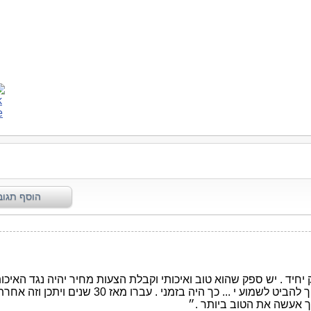
ן
א.
ות