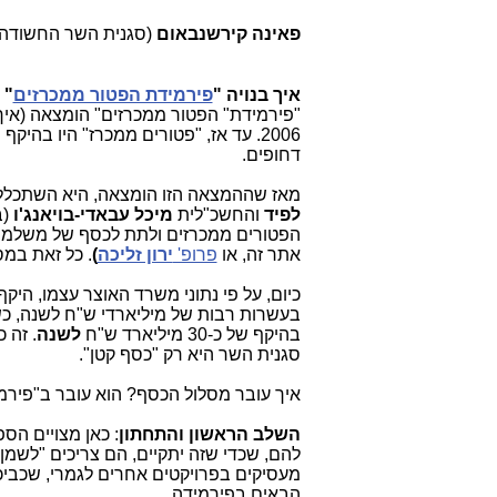
פאינה קירשנבאום
(סגנית השר החשודה
איך בנויה "
פירמידת הפטור ממכרזים
" 
"פירמידת" הפטור ממכרזים" הומצאה (איך 
דחופים.
מאז שההמצאה הזו הומצאה, היא השתכלל
לפיד
והחשכ"לית
מיכל עבאדי-בויאנג'ו
(ב
הפטורים ממכרזים ולתת לכסף של משלמי ה
אתר זה, או
פרופ'
ירון זליכה
)
. כל זאת במס
בעשרות רבות של מיליארדי ש"ח לשנה, כש
בהיקף של כ-30 מיליארד ש"ח
לשנה
. זה 
סגנית השר היא רק "כסף קטן".
איך עובר מסלול הכסף? הוא עובר ב"פיר
השלב הראשון והתחתון
: כאן מצויים הס
להם, שכדי שזה יתקיים, הם צריכים "לשמן 
קב"ט משרד התקשורת בחו
מעסיקים בפרויקטים אחרים לגמרי, שכביכ
דעת "ביטחונית" מופקרת כד
הבאים בפירמידה.