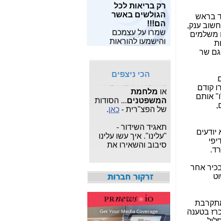
רק בריאות לכל
מאות מחקרים
שלו?-
כאן
הגולשים באשר
מצויים
כאן
.
ד בראש
הם!!!
פרשת "
המרגל
חשוב ענק,
שמרו על עצמכם
מחפש תוכנות
הסודי
": עדכונים
ם משלמים
והישמעו להוראות
חופשיות? תוכל
שוטפים על פרשת
ת
פיקוד העורף!!
למצוא
משחקים
,
תוכנות
הריגול המצויה תחת
גם שר
לפרטיים
ו
תוכנות
צא"פ -
כאן
.
לעסקים
,
תוכנות
הכי ניצפים
לצילום ותמונות
, הכל
מלחמת חרבות ברזל
ם
בחינם.
או
מלחמת
ו קודם
המשפטנים
... הסודות
תלו" אותם
מעוניין לבנות ולתפעל
של הפצ"רית -
כאן
.
ם,
אתר אישי או עסקי
מקצועי?
לחץ כאן
.
תאגיד השידור -
"עלינו". איך עשו עלינו
יודעים
סיבוב והשאירו את
יפי
אגרת הטלוויזיה -
כאן
רד.
איך אני יודע כמה
בכיר אחר
מגהרץ יש בחיבור
וט
LTE? מי ספק הסלולר
המהיר בישראל? -
כאן
מתקרבת
חשיפת מה שאילנה
מכרז בטענה
דיין לא פרסמה ב"ערוץ
לול