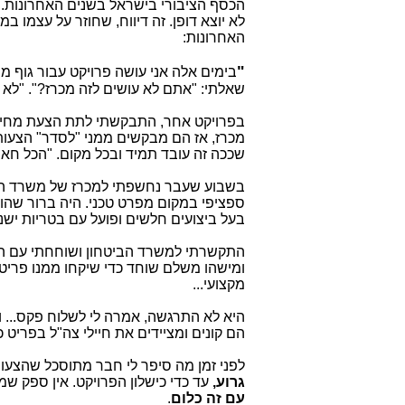
הכסף הציבורי בישראל בשנים האחרונות.
לא יוצא דופן. זה דיווח, שחוזר על עצמו 
האחרונות:
"
בימים אלה אני עושה פרויקט עבור גוף 
שאלתי: "אתם לא עושים לזה מכרז?". "לא צ
בפרויקט אחר, התבקשתי לתת הצעת מחיר, 
מכרז, אז הם מבקשים ממני "לסדר" הצעות 
שככה זה עובד תמיד ובכל מקום. "הכל חא
בשבוע שעבר נחשפתי למכרז של משרד הבי
ספציפי במקום מפרט טכני. היה ברור שהוא
בעל ביצועים חלשים ופועל עם בטריות ישנות, שעולות פי 5
התקשרתי למשרד הביטחון ושוחחתי עם הא
ומישהו משלם שוחד כדי שיקחו ממנו פריטי
מקצועי...
היא לא התרגשה, אמרה לי לשלוח פקס... ו"
הם קונים ומציידים את חיילי צה"ל בפריט כ
לפני זמן מה סיפר לי חבר מתוסכל שהצעו
גרוע,
עד כדי כישלון הפרויקט. אין ספק ש
עם זה כלום
.