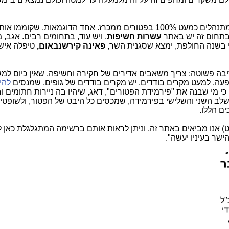
באתר זה חשפנו כמה דוגמאות לגופים, שמתנהלים כמעט 100% בפטורים ממכרז. אחד הדוגמאות, שקומ
ת
 בתחום זה יש באתר
עשרות חשיפות
. ויש עוד, בתחומים רבים. אגב, 
 בשנה החולפת, ימצא ש
סגנית השר,
פאינה קירשנבאום,
טיפלה אישי
ורת
יבה פשוטה: צריך משאבים אדירים של חקירה וחשיפה, שאין כיום ל
 על
עה, למעט מקרים בודדים. יש מקרים בודדים של גופים, שמנסים
להי
 מי שבנה את "פירמידת הפטורים", דאג, שיהיו בה ניירות חתומים וב
מהשלב השני והשלישי בפירמידה, שמכסים כל היבט של הפטור, ולשופטים
ים הללו.
 אנו מביאים באתר זה, וניתן לראות אותם ברשימה המתגלגלת כאן 
ישר בעיניו יעשה".
ר
"ל
י