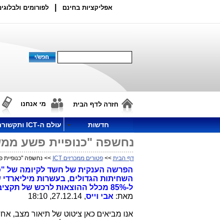
|
אפליקציות בחינם
לפורומים ולבלוגים
מי אנחנו
חזרה לדף הבית
חדשות
עולם ה-ICT ותקשורת
נחשפה "כנופיית פשע ממש
דף הבית
>>
פטורים ממכרזים ICT
>> נחשפה "כנופיית 
הפרשה הענקית של חשד לקיומה של "כנ
השחיתות הגדולים, בעשרות מיליארדי
ל-85% מכלל ההוצאות לרכש של תקציב המדינה.
מאת:
אבי וייס
, 27.12.14, 18:10
אנו מביאים כאן ציטוט של תיאור מצב, אח