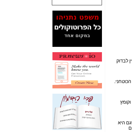
המסמכים בנושא בזק-
Yes (תיק 4000)
מוכיחים "תפירת תיק"
לאיש הלא נכון! -
כאן
עובדות ומסמכים
המוסתרים מהציבור:
האם ביבי כשר
תקשורת עזר לקב'
בזק? -
כאן
מה מקור ה-Fake
News שהביא לתפירת
תיק לביבי והעלמת
החשודים הנכונים -
כאן
אחת הרגליים של "תיק
4000 התפור"
התמוטטה היום
בניצחון (כפול) של בזק
-
כאן
איך כתבות מפנקות