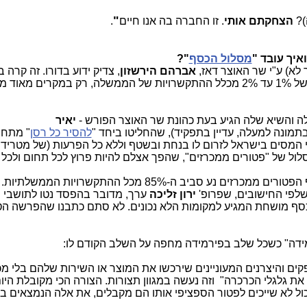
"
)?
הצחקתם אותי
. זו החברה בה אנו חיים
.
ואיך עובד "
מסלול הכסף
"?
לא) ע"י שר האוצר דאז,
אברהם הירשזון
, צדיק ידוע בדורו. זה קרה 
2006. עד אז, "פטורים ממכרז" היו בהיקף של 1% עד 2% מכלל ההתקשרויות של הממשלה, רק במקרים 
ה והשיא שלה הגיע בעת כהונת
שר האוצר הפורש -
יאיר
תמונה למעלה, עדיין בתפקיד), שהחליטו ביחד "
להסיר כל רסן
" מתחו
מסים בישראל לזרום לו בנחת ובשטף וללא כל הפרעות (של מטרידים
לול של "פטורים ממכרזים", שהפך אצלם להיות פרוץ לכל תחום ולכל 
כיום, על פי נתוני משרד האוצר עצמו, היקף הפטורים ממכרזים נע סביב ה-85% מכל ההתקשרויות
לפי החישובים, שפרופ'
ירון זליכה
ערך, מדובר בהפסד נטו לתושבי 
כסף מושחת המגיע למקומות הלא נכונים. לא סתם כתבנו שהפרשה הט
מידה" כשכל שלב בפירמידה מחפה על השלב הקודם לו:
פקים והיצרנים המעוניינים שירכשו את המוצר או השירות שלהם בלי מכ
את גלגלי הכרכרה" וזה נעשה במגוון תצורות. הצורה הכי מקובלת היום
ות
ול לא שייכים לפטור הספציפי אותו הם מקבלים, את אלה הנמצאים ב
י