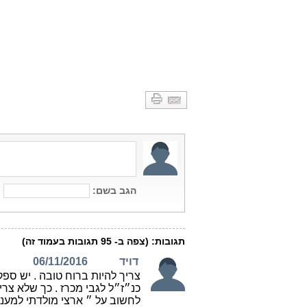
מאת:Telecom News
המשך לקרוא »
4 פטורים ממכרזים מטעם
משרד התקשורת
פורסם ב: 07/01/2015
משאד התקשורת נתן פטור ממכרז לראוב
גרונאו, לבן יוסף-מידר מהנדסים יועצים, ל
ת. אפיקי תקשורת ולזיו האפט.
המשך לקרוא »
איך "מכונת הפטורים
ממכרזים" בממשל זמין
עובדת
פורסם ב: 25/03/2015
"התלבשתי" על פטור אחד ממכרז של
"ממשל זמין" (כיום יחידה במשרד ראש
הממשלה. עד לאחרונה יחידה במשרד
האוצר), פטור למערכת הגנה מפני התקפ
סייבר ע"י ביזור שרתים, פטור מאוד מוזר,
שניתן לאקמאי. מאת: אבי וייס