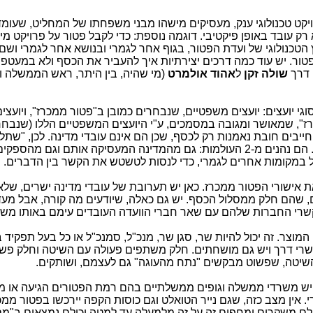
יקט טכנולוגי ענק, מעסיקים מישהו מבני משפחתו של המחליט, שעומ
רק עובד באופן פיקטיבי. דוגמה נוספת: כדי לקבל פטור על פרויקט מי
 הטכנולוגי של ועדת הפטור, בגוף אחר לגמרי ובנושא אחר לגמרי וש
טור. יש עוד כמה דרכים יצירתיות איך להעביר את הכסף ולא במעטפו
דרך
שולה זקן
ל
אהוד
אולמרט
(מי שהיה, בין היתר, ראש הממשלה ו
ה
שלב היועצים. בשלב הזה יש 2 סוגי יועצים: יועצים משפטיים, שנבחרים כמובן ב"פטור ממכרז", ויועצי
רז", שמאושר ומגובה במסמכים, ע"י היועצים המשפטיים הללו (שנבחר
סוגי היועצים הללו חייבים חובת נאמנות רק לכסף, שכן הם אינם עובדי מדינה. לכן, "ש
כשלב חשוב ומרכזי ב"פירמידת הפטורים". הם נהנים מ-2 העולמות: גם מהמדינה המעסיקה אותם וגם מהספקי
במקומות אחרים לגמרי, כדי לנסות לטשטש את הקשר בין הדברים.
ת אישורי הפטור ממכרז. כאן יש תערובת של עובדי מדינה ישרים, שלא 
 שהם חלק ממסלול הכסף. יש גם כאלה, שיודעים מה קורה, אבל מעד
קשרי החברות שלהם עם שאר חברי הוועדה העובדים עימם באותו מש
 המוצר. זה יכול להיות שר, סגן שר, מנכ"ל, סמנכ"ל או כל בעל תפקיד 
מכלל
ישרי דרך ויש גם מושחתים. חלק משתפים פעולה עם השיטה וחלק פש
יטה, שפשוט מבקשים "נתח מהעוגה" גם לעצמם, ושותקים.
,
 יש משרדי ממשלה וגופים ממשלתיים בהם רמת הפטורים הגיעה או 
ות מקרי. אין מצב כזה, שגם נייר הטואלט וגם כוסות הקפה יירכשו בפטור מ
ולם משקרים ומחפים זה על זה מלמעלה עד למטה וכולם נמצאים ב"מס