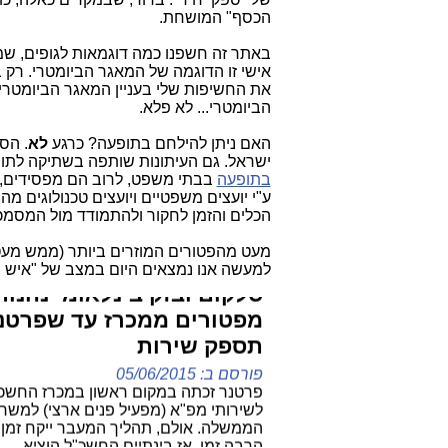
הכסף" המושחת.
איך משרד הבינוי והשיכון
עושה צחוק מיועצי התקשור
אישי זו הדוגמה של המאגר הביומטרי. רק
פורסם ב: 14/05/2016
את החשיפות שלי בעניין המאגר הביומטרי
לא די בכך שמשרדי הייעוץ בתחום התקש
הביומטרי... לא פלא.
נמצאים "בצלילה" (דוגמת רכישת החברה
הגדולה בתחום: אגינקס), משרד הבינוי
האם ניתן להילחם בתופעה? כרגע
לא
. הס
והשיכון מוסיף "שמן למדורה", תוך צפצוף
ישראל. גם העיתונות שותפה בשתיקה לתופ
חוקי התכנון והבנייה וחוק המכרזים, מאת:
בתופעה
בבתי משפט, לרוב הם מפסידים, כי
אבי וייס
ע"י יועצים משפטיים ויועצים טכנולוגים 
הכלים והזמן לחקור ולהתמודד מול המסמכ
המשך לקרוא »
מעט מהפטורים המוזרים ביותר (ממש מעט)
סלקום ובזק בינלאומי נהנות
למעשה אנו נמצאים היום במצב של "איש ה
מפטורים ממכרז עד שפרטנ
תספק שירות
פורסם ב: 05/06/2015
פרטנר זכתה במקום ראשון במכרז החשכ
לשירותי מפ"א (מפעיל פנים ארצי) למשרד
הממשלה. אולם, תהליך המעבר ייקח זמן,
הרבה זמן. אז בינתיים החשכ"ל הוציא
"פטורים ממכרז" לסלקום ולבזק בינלאומי.