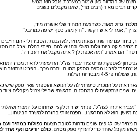
 השם של המדווח כאן שמור במערכת, אבל הוא ממש
במקרים רבים מאוד (רבים מדי), שאנו מקבלים בשנים
ממלכתי גדול מאוד. כשהצעת המחיר שלי אושרה מיד,
ריך", אמר לי איש הקשר. "חוץ מזה, כסף יש פה כמו זבל".
ביחד עם עוד שתי הצעות מחיר. לא הבנתי. הסבירו לי - הם חייבים 
מחיר פיקטיביות זולות משלי ולהגיש להם. הייתי בהלם. אבל הם הסבי
רטה", הם אמרו. "ומה אכפת לך? אתה מקבל את העבודה".
טחון לאספקת פריט ציוד עבור צה"ל. הזדעזעתי לראות מכרז המתא
 "נתפר" לפריט מסוים מספק מסוים. יתרה מכך - הפריט שתואר הוא 
4- מבטריות רגילות.
חראית על המכרז. סיפרתי לה על הנושא והוספתי שאין ספק שיש כא
ם ישנים שתקועים לו במחסנים. הדגשתי שחיילי צה"ל מקבלים ציוד מי
נעביר את זה לצה"ל". פניתי ישירות לקצין שחתום על המכרז ושאלתי 
ה מיושן. הוא לא התרגש ו... הפנה אותי בחזרה למשרד הביטחון....
ת מחיר שלו לגופים שונים נדחות לטובת הצעות
כפולות במחיר ועם 
מישהו מקבל שוחד כדי להעדיף ספק מסוים.
כולם יודעים ואף אחד ל