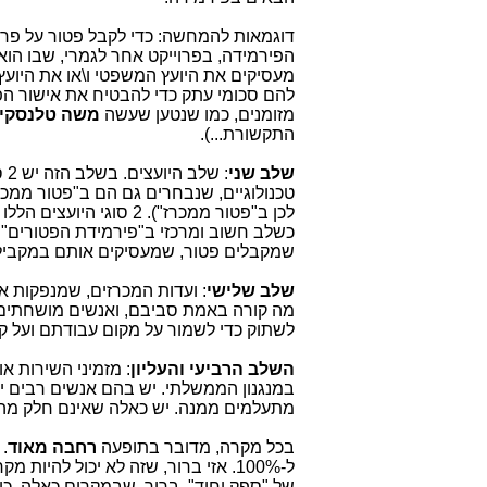
למנוע קיום מכרז
דוגמאות להמחשה: כדי לקבל פטור על פרו
פורסם ב: 30/06/2021
הפירמידה, בפרוייקט אחר לגמרי, שבו הוא 
כדי להתחמק מקיום מכרז לחניית עובדי
מעסיקים את היועץ המשפטי ו\או את היועץ
משרד התקשורת בירושלים, חוות דעתו
להם סכומי עתק כדי להבטיח את אישור הפ
"המקצועית" של הקב"ט, אסף גרונדמן,
מזומנים, כמו שנטען שעשה
משה טלנסקי
"מחלקת" את ירושלים ו"קובעת", שההליכ
התקשורת...).
בעיר מסוכנת לעובדים ומכאן גם לכלל
הציבור. מאת: Telecom News
שלב שני
: 
טכנולוגיים, שנבחרים גם הם ב"פטור ממכ
המשך לקרוא »
לכן ב"פטור ממכרז"). 2 
גיליתם "פטור ממכרז" שלא
שמקבלים פטור, שמעסיקים אותם במקביל 
נתנו לכם אפשרות לגשת
שלב שלישי
: ועדות המכרזים, שמנפקות א
ולהתמודד בו? תערערו!
מה קורה באמת סביבם, ואנשים מושחתים,
לשתוק כדי לשמור על מקום עבודתם ועל 
פורסם ב: 02/12/2020
כיום חל מהפך במערכות "הפטורים
השלב הרביעי והעליון
: מזמיני השירות או
במכרזים", שעד 2016 הגיעו ל-80% 
במנגנון הממשלתי. יש בהם אנשים רבים 
הוצאות הממשלה העוברות דרך "מנהל
מתעלמים ממנה. יש כאלה שאינם חלק מהש
הרכש" בחשכ"ל (משרד האוצר). כעת זה
עומד על 18% בלבד. חשיפת מקרה אחד
בכל מקרה, מדובר בתופעה
רחבה מאוד
.
שבו הערעור התקבל. מאת: אבי וייס
ל-100%. אזי ברור, שזה לא יכול להי
המשך לקרוא »
של "ספק יחיד". ברור, שבמקרים כאלה, כ