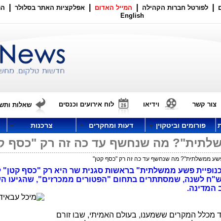
|
|
|
|
לפורטל חברות הקהילה
המייל האדום
אפלקציות האתר בסלולר
הר
English
צור קשר
וידיאו
לוח אירועים וכנסים
שאלות ותשו
פורומים וביטקוין
דעות ומחקרים
צרכנות
לתית"? מה שנחשף עד כה זה רק "כסף ק
פשע ממשלתית"? מה שנחשף עד כה זה רק "כסף קטן"
ופיית פשע ממשלתית" בראשות סגנית שר היא רק "כסף קטן" ל
 ש"ח לשנה, שמסתתרים בתחום "הפטורים ממכרזים", שהגיעו ה
ד מכלל המקרים ששמענו, בעולם האמיתי, שבו זורם