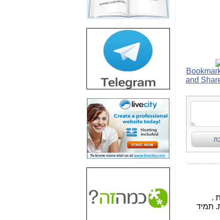
חשיפת חשד לשחיתות
הדומה לזו של "תיק
4000" אך בתחום
הסלולר -
כאן
חשיפת מה שלא
רוצים שתדעו בעניין
פריסת אנלימיטד
(בניחוח בלתי נסבל) -
כאן
חשיפה: איוב קרא
אישר לקבוצת סלקום
בדיוק מה שביבי אישר
ל-Yes ולבזק -
כאן
האם השר איוב קרא
היה צריך בכלל לחתום
על האישור, שנתן
לקבוצת סלקום? -
כאן
האם ביבי וקרא קבלו
בכלל תמורה עבור
ההטבות הרגולטוריות
שנתנו לסלקום? -
כאן