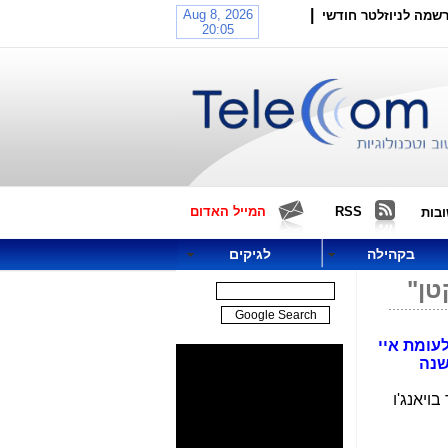
|
שמה לניוזלטר חודשי
RSS
המייל האדום
בות
בקהילה
לגיקים
טן"
עומת איי
שנה