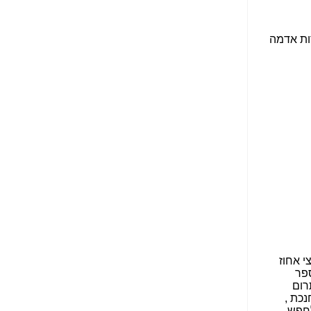
הפכו לפתע לטובת
הנאה שהיא מיסודות
עבירת השוחד? -
כאן
שערוריית הקנס הענק
על בזק וחשיפת
"תעודת הביטוח" של
נתניהו בתיק 4000 -
כאן
ערוץ 20: "תיק תפור":
אבי וייס חושף את
מחדלי "תיק 4000" -
כאן
התבלבלתם: גיא פלד
הפך את כחלון, גבאי
ואילת לחשודים
המרכזיים בתיק 4000 -
כאן
פצצות בתיק 4000:
האם היו בכלל
התנגדויות למיזוג
בזק-יס? -
כאן