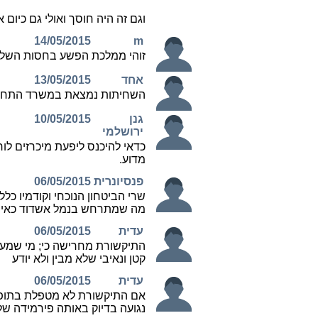
המשך לקרוא »
למה משרד הבינוי צריך
מכשירי קשר יקרים של רש
החירום הלאומית?
פורסם ב: 06/01/2015
משרד ממשלתי נוסף הצטרף לפטנט הח
לעקוף את הצורך בקיום מכרזים: כל גוף
ממלכתי וממשלתי מכריז על עצמו, שהוא
חלק מרשת החירום הלאומית ורוכש מכשי
קשר יקרים לשומרים ולמאבטחים אצלו ב
מכרז. מאת: אבי וייס
המשך לקרוא »
עוד פטור שערורייתי ממכרז
מטעם משרד ראש הממשל
בתחום קוד פתוח
פורסם ב: 21/01/2015
משרד ראש הממשלה נתן פטור ממכרז
ל-2BOpen על סמך נימוקים המנותקים