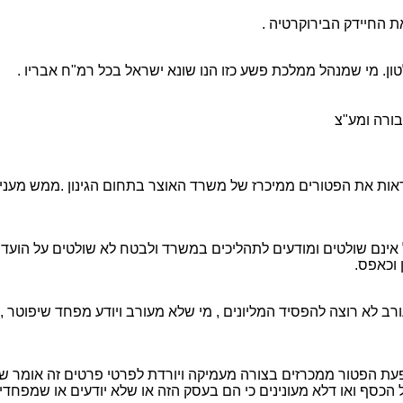
ת
דש
רי
לי
ה